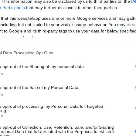
. This information may also be disclosed by us to third parties on the
IA
Participants
that may further disclose it to other third parties.
 that this website/app uses one or more Google services and may gath
including but not limited to your visit or usage behaviour. You may click 
 to Google and its third-party tags to use your data for below specifi
ogle consent section.
l Data Processing Opt Outs
o opt-out of the Sharing of my personal data.
In
, Βέλγιο, Μάλτα, Γαλλία, Ισπανία, Ολλανδία, Γερμανία,
o opt-out of the Sale of my Personal Data.
 Σλοβενία και Βουλγαρία) κατάφεραν να μειώσουν τις
In
 χώρες της ΕΕ που μείωσαν τις εκπομπές τους, μόνο έξι
α, Λιθουανία, Λουξεμβούργο, Ουγγαρία και Πολωνία).
to opt-out of processing my Personal Data for Targeted
ing.
, στο σύνολο των τομέων της οικονομίας, μειώθηκαν
In
ους σε σχέση με το αντίστοιχο περσινό τρίμηνο, όταν το
o opt-out of Collection, Use, Retention, Sale, and/or Sharing
ersonal Data that Is Unrelated with the Purposes for which it
lected.