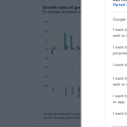
Opted 
Google 
I want t
web or d
I want t
purpose
I want 
I want t
web or d
I want t
or app.
I want t
I want t