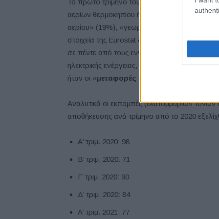
Το πρώτο τρίμηνο του 2023, οι οικονομικοί το
authenti
αερίων θερμοκηπίου ήταν «νοικοκυριά» (24%)
αερίου» (19%), «γεωργία» (13%) ), ακολουθ
στοιχεία της Eurostat δείχνουν ότι, σε σύγκρ
σε πέντε από τους εννέα οικονομικούς τομεί
ηλεκτρικής ενέργειας, φυσικού αερίου» (-12,
ήταν οι «
μεταφορές και αποθήκευση
» (+7,
Αναλυτικά οι εκπομπές (εκατομμυρίων τόνων
αποθήκευσης ανά τρίμηνο από το 2020 εξελίχ
Α’ τριμ. 2020: 98
Β’ τριμ. 2020: 71
Γ’ τριμ. 2020: 90
Δ’ τριμ. 2020: 84
Α’ τριμ. 2021: 77