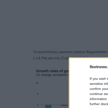
Οι μεγαλύτερες μειώσεις αερίων θερμοκηπίου
(-14,7%) και στη Σλοβενία (-9,6%).
fleetnews.
If you wish 
sensitive in
confirm you
continue se
information 
further disc