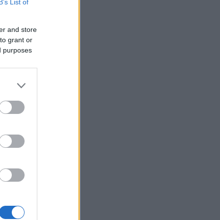
B’s List of
er and store
to grant or
ed purposes