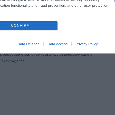
μείς που ευθύνονται για τις περισσότερες εκπομπές
cation functionality and fraud prevention, and other user protection.
, «μεταποίηση» (20%), «ηλεκτρισμός, παροχή φυσικού
ούμενη από τη «μεταφορά και αποθήκευση» (10%). Τα
ιση με το πρώτο τρίμηνο του 2022, οι εκπομπές μειώθηκαν
CONFIRM
ς. Η μεγαλύτερη μείωση καταγράφηκε στην «παροχή
3%). Ο κύριος τομέας στον οποίο αυξήθηκαν οι εκπομπές
2%).
Data Deletion
Data Access
Privacy Policy
 ισοδυνάμου CO2) στον τομέα των μεταφορών και της
θηκαν ως εξής: