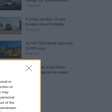
κορυφή της αποδοτικότητας
05/08/2026
Η Chery επενδύει 75 εκατ.
δολάρια στην KG Mobility
04/08/2026
Το FIAT 500 Hybrid τώρα από
18.990 ευρώ
04/08/2026
Η συμφωνία Arval-Athlon
αναδιαμορφώνει την αγορά
leasing
sonal or
03/08/2026
ection to
ou may
 personal
out of the
 downstream