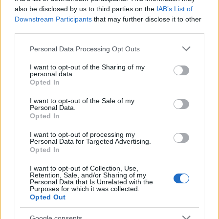
also be disclosed by us to third parties on the
IAB’s List of
Downstream Participants
that may further disclose it to other
third parties.
Please note that this website/app uses one or more Google
Το FIAT 500 Hybrid τώρα από 18.990 ευρώ
Personal Data Processing Opt Outs
services and may gather and store information including but
not limited to your visit or usage behaviour. You may click to
I want to opt-out of the Sharing of my
personal data.
grant or deny consent to Google and its third-party tags to
Opted In
use your data for below specified purposes in below Google
consent section.
I want to opt-out of the Sale of my
Personal Data.
Opted In
Ουκρανία: Με Μίχαϊλιουκ
και Λεν κόντρα στην Ελλάδα
I want to opt-out of processing my
Personal Data for Targeted Advertising.
Πάρκερ: «Όνειρό μου να
Opted In
κατακτήσω το ΝΒΑ Europe
με τη Βιλερμπάν» - Η
I want to opt-out of Collection, Use,
διευκρινιστική ανάρτηση
Retention, Sale, and/or Sharing of my
Personal Data that Is Unrelated with the
που έκανε
Purposes for which it was collected.
Opted Out
Google consents