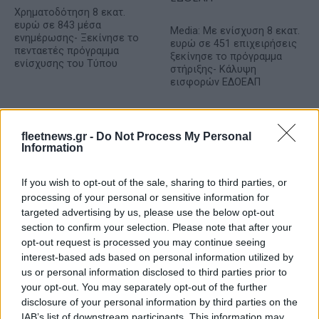
Χρηματοδότηση 8 εκατ.
ευρώ σε 843 μέσα
Media: Με ενίσχυση 8 εκατ.
ενημέρωσης- Ξεκίνησε το
ευρώ σε 451 επιχειρήσεις
πενταετές πρόγραμμα
ξεκίνησε το πρόγραμμα
ενίσχυσης του Τύπου
στήριξης- Κάλυψη
εισφορών ΕΔΟΕΑΠ
fleetnews.gr -
Do Not Process My Personal
Information
IAB Hellas: Νέα Διοικούσα Επιτροπή και νέο Διοικητικό
If you wish to opt-out of the sale, sharing to third parties, or
Συμβούλιο - Πρόεδρος ο Γαληνός Γιαγλής
processing of your personal or sensitive information for
targeted advertising by us, please use the below opt-out
section to confirm your selection. Please note that after your
opt-out request is processed you may continue seeing
interest-based ads based on personal information utilized by
us or personal information disclosed to third parties prior to
your opt-out. You may separately opt-out of the further
Νέο Audi A2 e-tron με
Η Chery επενδύει 75 εκατ.
disclosure of your personal information by third parties on the
στόχο την κορυφή της
δολάρια στην KG Mobility
IAB’s list of downstream participants. This information may
αποδοτικότητας