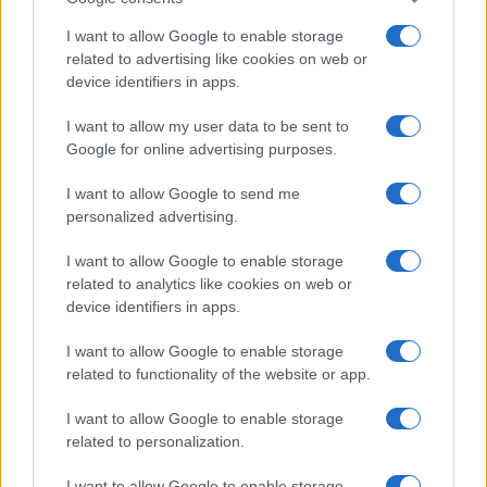
I want to allow Google to enable storage
HELLENiQ ENERGY: Κέρδη 393 εκατ. ευρώ στο α' εξάμηνο –
related to advertising like cookies on web or
Στα 734 εκατ. ευρώ τα EBITDA
device identifiers in apps.
I want to allow my user data to be sent to
Google for online advertising purposes.
I want to allow Google to send me
personalized advertising.
ΥΠΕΘΟΟ: Νέες επενδύσεις
I want to allow Google to enable storage
1 δισ. ευρώ ως το 2028 για
την Ενέργεια
related to analytics like cookies on web or
Viohalco: Αυξημένος κατά
device identifiers in apps.
14% ο τζίρος στο α'
εξάμηνο, στα 4,3 δισ. ευρώ
I want to allow Google to enable storage
– Στα 446 εκατ. ευρώ τα
related to functionality of the website or app.
EBITDA
I want to allow Google to enable storage
related to personalization.
I want to allow Google to enable storage