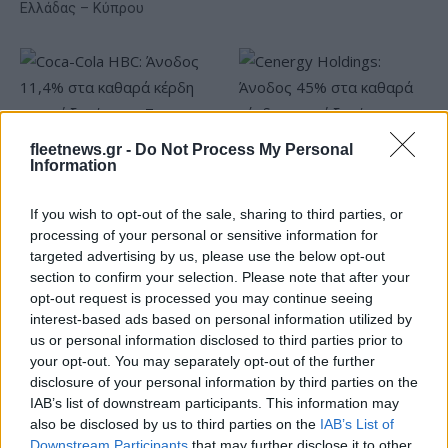
Ελλάδας – Κύπρου
fleetnews.gr -
Do Not Process My Personal
Information
Coca-Cola HBC: Άνοδος
Cenergy Holdings: Άνοδος
11,4% στα καθαρά κέρδη
45% στα καθαρά κέρδη του
If you wish to opt-out of the sale, sharing to third parties, or
του α΄ εξαμήνου – Στα 524,4
α΄ εξαμήνου, στα 138 εκατ.
processing of your personal or sensitive information for
εκατ. ευρώ
ευρώ
targeted advertising by us, please use the below opt-out
section to confirm your selection. Please note that after your
opt-out request is processed you may continue seeing
interest-based ads based on personal information utilized by
us or personal information disclosed to third parties prior to
your opt-out. You may separately opt-out of the further
Η συμφωνία Arval-Athlon αναδιαμορφώνει την αγορά leasing
disclosure of your personal information by third parties on the
IAB’s list of downstream participants. This information may
also be disclosed by us to third parties on the
IAB’s List of
Downstream Participants
that may further disclose it to other