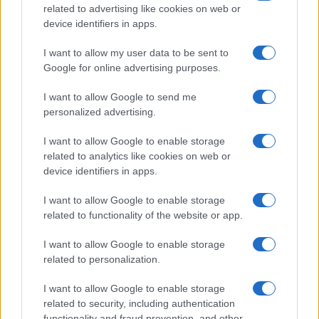
related to advertising like cookies on web or
device identifiers in apps.
I want to allow my user data to be sent to
ΕΤΙΚΕΤΕΣ
EV
NewMotion
Shell
Vattenfall
Ευρώπη
Google for online advertising purposes.
Ηλεκτροκίνηση
Ηνωμένο Βασίλειο
Νέες μορφές ενέργειας
I want to allow Google to send me
Φόρτιση
personalized advertising.
I want to allow Google to enable storage
related to analytics like cookies on web or
device identifiers in apps.
I want to allow Google to enable storage
related to functionality of the website or app.
Προηγούμενο άρθρο
Επόμενο άρθρο
I want to allow Google to enable storage
Η Kosmocar προβάλλει την
Η νέα καμπάνια της Alfa
related to personalization.
ηλεκτροκίνηση στην 84η ΔΕΘ
Romeo
I want to allow Google to enable storage
related to security, including authentication
functionality and fraud prevention, and other