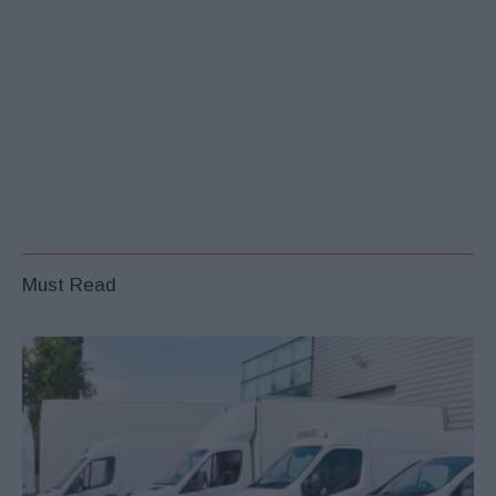
Must Read