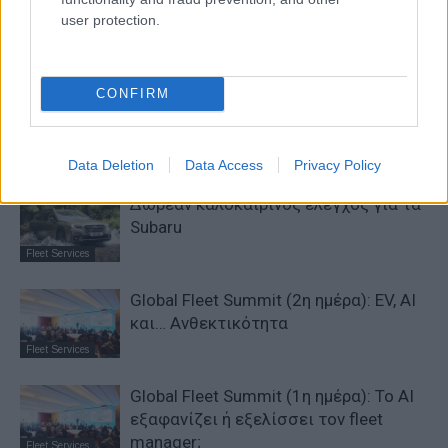
ΠΑΡΟΜΟΙΑ ΑΡΘΡΑ
user protection.
ΠΕΡΙΣΣΟΤΕΡΑ ΑΠΟ ΤΟΝ ΔΗΜΙΟΥΡΓΟ
CONFIRM
DigiCar: Leasing με «σωστό»
περιβαλλοντικό αποτύπωμα
Fleet Services
Data Deletion
Data Access
Privacy Policy
Δωρέαν καλοκαιρινός έλεγχος για τα
Subaru
Fleet Services
Global Fleet Summit (2η ημέρα): EV, AI
και… Ανθεκτικότητα
Fleet Services
Global Fleet Summit (1η ημέρα): Το ΑΙ
εξαφανίζει ή εξελίσσει τον fleet
manager;
Fleet Services