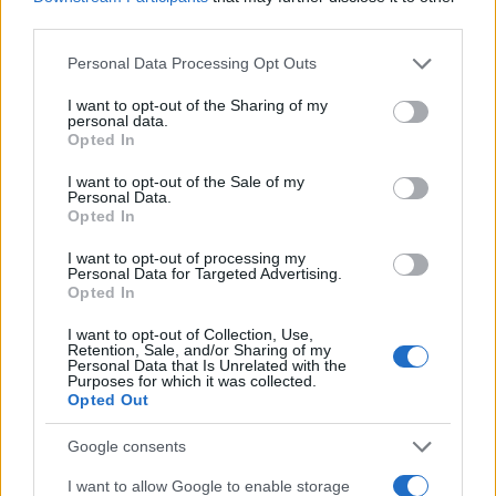
third parties.
VW: Η δύσκολη εξίσωση
Please note that this website/app uses one or more Google
Personal Data Processing Opt Outs
της αναδιάρθρωσης
services and may gather and store information including but
not limited to your visit or usage behaviour. You may click to
I want to opt-out of the Sharing of my
Alpha Bank: Για πρώτη φορά
personal data.
το Αρχαίο Θέατρο
grant or deny consent to Google and its third-party tags to
Opted In
Επιδαύρου άνοιξε τις πύλες
use your data for below specified purposes in below Google
του σε όλους
consent section.
I want to opt-out of the Sale of my
Personal Data.
Opted In
I want to opt-out of processing my
Personal Data for Targeted Advertising.
Opted In
ESG Report 2025: Πώς η ΑΒ Βασιλόπουλος μετατρέπει τη
βιωσιμότητα σε καθημερινή πράξη
I want to opt-out of Collection, Use,
Retention, Sale, and/or Sharing of my
Personal Data that Is Unrelated with the
Purposes for which it was collected.
Opted Out
Google consents
Stoiximan: «Πού ήσουν;» στις μεγάλες στιγμές του
Ολυμπιακού
I want to allow Google to enable storage