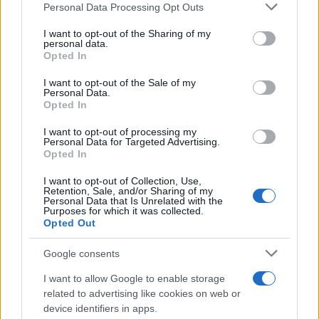
Please note that this website/app uses one or more Google
Personal Data Processing Opt Outs
services and may gather and store information including but
not limited to your visit or usage behaviour. You may click to
I want to opt-out of the Sharing of my
personal data.
grant or deny consent to Google and its third-party tags to
Opted In
use your data for below specified purposes in below Google
consent section.
VW: Η δύσκολη εξίσωση
I want to opt-out of the Sale of my
της αναδιάρθρωσης
Personal Data.
Opted In
Alpha Bank: Για πρώτη φορά
το Αρχαίο Θέατρο
I want to opt-out of processing my
Personal Data for Targeted Advertising.
Επιδαύρου άνοιξε τις πύλες
Opted In
του σε όλους
I want to opt-out of Collection, Use,
Retention, Sale, and/or Sharing of my
Personal Data that Is Unrelated with the
Purposes for which it was collected.
Opted Out
ESG Report 2025: Πώς η ΑΒ Βασιλόπουλος μετατρέπει τη
Google consents
βιωσιμότητα σε καθημερινή πράξη
I want to allow Google to enable storage
related to advertising like cookies on web or
device identifiers in apps.