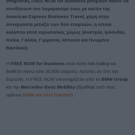
υπηρεσίας FREE NOW for Business μπορούν πλέον να
συνδέσουν τον λογαριασμό τους με αυτόν της
American Express Business Travel, χάρη στην
συνεργασία μεταξύ των δύο εταιρειών, η οποία
καλύπτει επτά ευρωπαϊκές χώρες (Αυστρία, Ιρλανδία,
Ιταλία, Γαλλία, Γερμανία, Ισπανία και Ηνωμένο
Βασίλειο).
Η
FREE NOW for Business
είναι λύση ride-hailing και
διαθέτει πάνω από 30.000 εταιρείες-πελάτες σε όλη την
Ευρώπη. Η FREE NOW υποστηρίζεται από το
BMW Group
και την
Mercedes-Benz Mobility
(ιδρύθηκε από τους
ομίλους
BMW και τότε Daimler
).