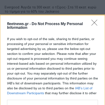
Evergood: Άγγιξε τα 300 εκατ. ο τζίρος- Στα 10 εκατ. ευρώ
το τίμημα για το 60% του Jackaroo
fleetnews.gr -
Do Not Process My Personal
Information
If you wish to opt-out of the sale, sharing to third parties, or
processing of your personal or sensitive information for
targeted advertising by us, please use the below opt-out
ΔΕΗ: Ισχυρή ανάπτυξη στο
section to confirm your selection. Please note that after your
α΄ εξάμηνο 2026 με
opt-out request is processed you may continue seeing
Όμιλος AKTOR: Εξαγοράζει
προσαρμοσμένο EBITDA
το 75% των ΗΛΕΚΤΩΡ και
interest-based ads based on personal information utilized by
στα 1,2 δισ. ευρώ
THALIS – Στρατηγική
us or personal information disclosed to third parties prior to
συνεργασία με τη Motor Oil
your opt-out. You may separately opt-out of the further
disclosure of your personal information by third parties on the
IAB’s list of downstream participants. This information may
also be disclosed by us to third parties on the
IAB’s List of
Downstream Participants
that may further disclose it to other
third parties.
Η συμφωνία Arval-Athlon αναδιαμορφώνει την αγορά leasing