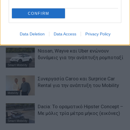
CONFIRM
ΠΑΡΟΜΟΙΑ ΑΡΘΡΑ
ΠΕΡΙΣΣΟΤΕΡΑ ΑΠΟ ΤΟΝ ΔΗΜΙΟΥΡΓΟ
Data Deletion
Data Access
Privacy Policy
Nissan, Wayve και Uber ενώνουν
δυνάμεις για την ανάπτυξη ρομποταξί
Smart Mobility
Συνεργασία Caroo και Surprice Car
Rental για την ανάπτυξη του Mobility
Mobility
Dacia: To oραματικό Hipster Concept –
Με μόλις τρία μέτρα μήκος (εικόνες)
Smart Mobility