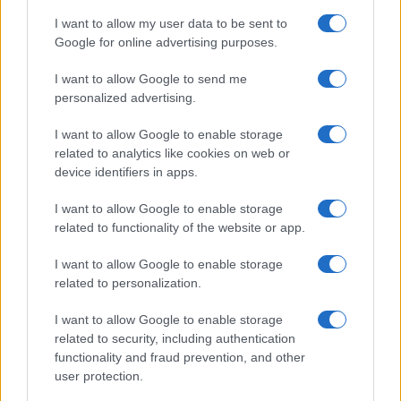
I want to allow my user data to be sent to
Stoiximan: «Πού ήσουν;» στις μεγάλες στιγμές του
Google for online advertising purposes.
Ολυμπιακού
I want to allow Google to send me
personalized advertising.
I want to allow Google to enable storage
ΕΤΙΚΕΤΕΣ
American Express
FREE NOW
MaaS
Αυστρία
related to analytics like cookies on web or
Γαλλία
Γερμανία
Ευρώπη
Ηνωμένο Βασίλειο
Ιρλανδία
device identifiers in apps.
Ισπανία
Ιταλία
I want to allow Google to enable storage
related to functionality of the website or app.
I want to allow Google to enable storage
related to personalization.
I want to allow Google to enable storage
related to security, including authentication
Προηγούμενο άρθρο
Επόμενο άρθρο
functionality and fraud prevention, and other
Νέα εποχή για τη Volvo Cars
Εταιρικά αυτοκίνητα Audi
user protection.
με το EX90
στους παίκτες της FC Bayern