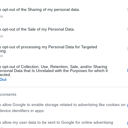
o opt-out of the Sharing of my personal data.
In
δέσμου Εισαγωγέων Αντιπροσώπων Αυτοκινήτων και Δικύκλων
νδιαφέροντα στοιχεία για το τι πούλησαν οι μάρκες τον Ιούλιο
o opt-out of the Sale of my Personal Data.
In
to opt-out of processing my Personal Data for Targeted
AL της J.D Power για το 2020
ing.
In
ρευνα JD Power APEAL μετρά το συναισθηματικό δέσιμο και τον
o opt-out of Collection, Use, Retention, Sale, and/or Sharing
ersonal Data that Is Unrelated with the Purposes for which it
τητών με το νέο τους αυτοκίνητο σε...
lected.
Out
consents
020: Kia και Dodge στην κορυφή
o allow Google to enable storage related to advertising like cookies on
evice identifiers in apps.
οιότητα των νέων οχημάτων εξαρτάται κυρίως από την
o allow my user data to be sent to Google for online advertising
βλήματα. Η Dodge και η Kia κατατάσσονται ισόβαθμα στην