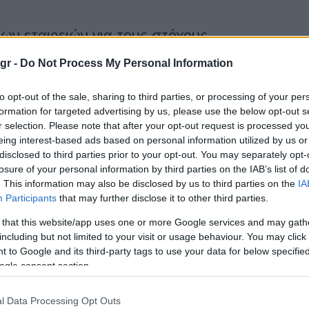
των εταιρειών για τους στόχους
gr -
Do Not Process My Personal Information
ις εκπομπές CO2 της αυτοκινητοβιομηχανίας καταδεικνύει τις
to opt-out of the sale, sharing to third parties, or processing of your per
ών για τους στόχους εκπομπών που έχει θέσει η ΕΕ. Η πλέον...
formation for targeted advertising by us, please use the below opt-out s
r selection. Please note that after your opt-out request is processed y
eing interest-based ads based on personal information utilized by us or
disclosed to third parties prior to your opt-out. You may separately opt-
lt: νέος CEO, νέα οργανωτική δομή
losure of your personal information by third parties on the IAB’s list of
. This information may also be disclosed by us to third parties on the
IA
Participants
that may further disclose it to other third parties.
oupe Renault απέκτησε νέο CEO, τώρα αποκτά και νέα
σι ανακοίνωσε ένα ένα νέο πρόγραμμα οργάνωσης των
 that this website/app uses one or more Google services and may gath
including but not limited to your visit or usage behaviour. You may click 
 to Google and its third-party tags to use your data for below specifi
ogle consent section.
 πούλησαν οι μάρκες τον Ιούλιο του
l Data Processing Opt Outs