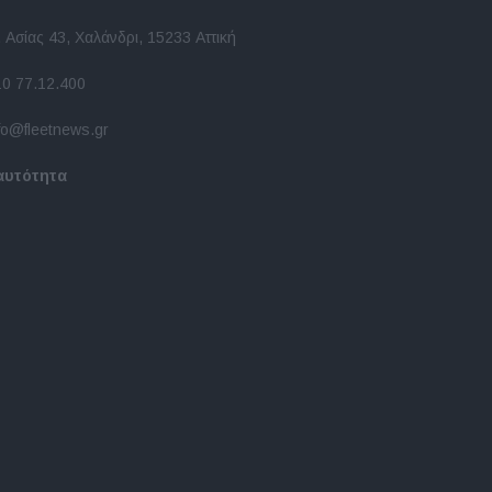
 Ασίας 43, Χαλάνδρι, 15233 Αττική
10 77.12.400
fo@fleetnews.gr
αυτότητα