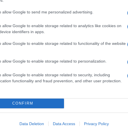
s.
to allow Google to send me personalized advertising.
o allow Google to enable storage related to analytics like cookies on
σίασε online το νέο IS
evice identifiers in apps.
o allow Google to enable storage related to functionality of the website
ώκει την απολαυστική οδήγηση, το νέο Lexus IS αυξάνει τα
πιδόσεων του Compact RWD Sports Sedan. Ευελιξία και
o allow Google to enable storage related to personalization.
o allow Google to enable storage related to security, including
cation functionality and fraud prevention, and other user protection.
α: Εμπλέκονται στα 1/4 θανατηφόρα
CONFIRM
νουν τη ζωή τους στους δρόμους της Ευρωπαϊκής Ένωσης λόγω
 τροχαίες συγκρούσεις με βαρέα οχήματα, σύμφωνα...
Data Deletion
Data Access
Privacy Policy