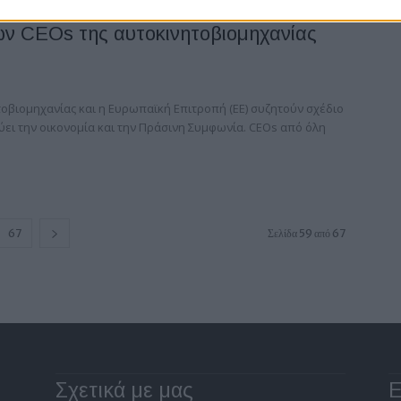
ν CEOs της αυτοκινητοβιομηχανίας
τοβιομηχανίας και η Ευρωπαϊκή Επιτροπή (ΕΕ) συζητούν σχέδιο
ει την οικονομία και την Πράσινη Συμφωνία. CEOs από όλη
67
Σελίδα 59 από 67
Σχετικά με μας
Ε