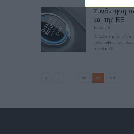
Συνάντηση τω
και της ΕΕ
15/05/2020
Οι CEOs της αυτοκινη
ανάκαμψης που ενισχύ
την αλυσίδα...
...
...
1
58
59
60