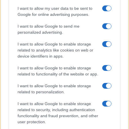
I want to allow my user data to be sent to
Google for online advertising purposes.
Β.Σ. Καρούλιας: Τζίρος 98,7
Deloitte Ελλάδος:
I want to allow Google to send me
εκατ. ευρώ και αύξηση
Χρηματοοικονομικός
personalized advertising.
κερδών 57% - Τα νέα
σύμβουλος της ΔΕΗ για την
στοιχήματα σε low & non
είσοδο στην πολωνική
alcohol
αγορά ενέργειας
I want to allow Google to enable storage
related to analytics like cookies on web or
device identifiers in apps.
I want to allow Google to enable storage
Η Chery επενδύει 75 εκατ. δολάρια στην KG Mobility
related to functionality of the website or app.
I want to allow Google to enable storage
related to personalization.
I want to allow Google to enable storage
Το FIAT 500 Hybrid τώρα
related to security, including authentication
από 18.990 ευρώ
functionality and fraud prevention, and other
user protection.