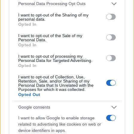
Please note that this website/app uses one or more Google
Personal Data Processing Opt Outs
services and may gather and store information including but
not limited to your visit or usage behaviour. You may click to
I want to opt-out of the Sharing of my
personal data.
grant or deny consent to Google and its third-party tags to
Opted In
Σασλόγλου: «Ξεχνάμε ό,τι
use your data for below specified purposes in below Google
έγινε και προχωράμε»
consent section.
I want to opt-out of the Sale of my
Personal Data.
Εθνική Κορασίδων: Νίκησε
Opted In
με 74-65 τη Δανία και παίζει
ημιτελικό με τη Νορβηγία
I want to opt-out of processing my
Personal Data for Targeted Advertising.
Opted In
I want to opt-out of Collection, Use,
Retention, Sale, and/or Sharing of my
Personal Data that Is Unrelated with the
Purposes for which it was collected.
Ελληνική Αναπτυξιακή Τράπεζα: Με «προίκα» 2 δισ. ευρώ
Opted Out
ανοίγει δρόμο για δάνεια έως 5 δισ. σε μικρομεσαίες
Google consents
I want to allow Google to enable storage
related to advertising like cookies on web or
device identifiers in apps.