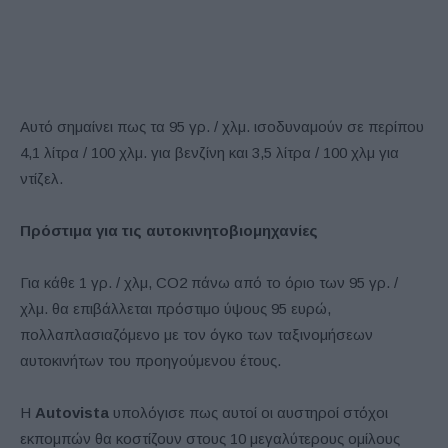
Αυτό σημαίνει πως τα 95 γρ. / χλμ. ισοδυναμούν σε περίπου
4,1 λίτρα / 100 χλμ. για βενζίνη και 3,5 λίτρα / 100 χλμ για
ντίζελ.
Πρόστιμα για τις αυτοκινητοβιομηχανίες
Για κάθε 1 γρ. / χλμ, CO2 πάνω από το όριο των 95 γρ. /
χλμ. θα επιβάλλεται πρόστιμο ύψους 95 ευρώ,
πολλαπλασιαζόμενο με τον όγκο των ταξινομήσεων
αυτοκινήτων του προηγούμενου έτους.
Η
Autovista
υπολόγισε πως αυτοί οι αυστηροί στόχοι
εκπομπών θα κοστίζουν στους 10 μεγαλύτερους ομίλους