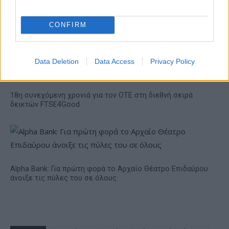
Ατρόμητος και Novibet
συνεχίζουν μαζί: Ανανέωση
της συνεργασίας τους μέχρι
CONFIRM
το 2028
Data Deletion
Data Access
Privacy Policy
18η συνεχόμενη χρονιά για τον ΟΤΕ στη διεθνή σειρά
δεικτών FTSE4Good
Alpha Bank: Για πρώτη φορά το Αρχαίο Θέατρο Επιδαύρου
άνοιξε τις πύλες του σε όλους