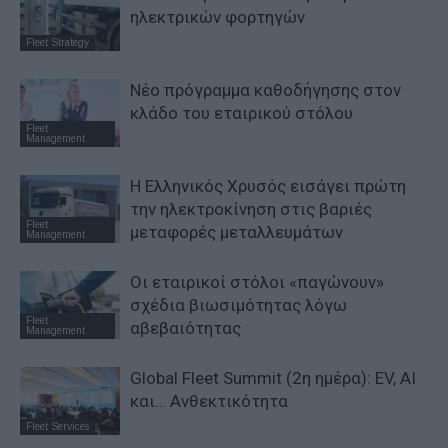
ηλεκτρικών φορτηγών
Fleet Strategy
Νέο πρόγραμμα καθοδήγησης στον
κλάδο του εταιρικού στόλου
Fleet
Management
Η Ελληνικός Χρυσός εισάγει πρώτη
την ηλεκτροκίνηση στις βαριές
Fleet
μεταφορές μεταλλευμάτων
Management
Οι εταιρικοί στόλοι «παγώνουν»
σχέδια βιωσιμότητας λόγω
Fleet
αβεβαιότητας
Management
Global Fleet Summit (2η ημέρα): EV, AI
και… Ανθεκτικότητα
Fleet Services