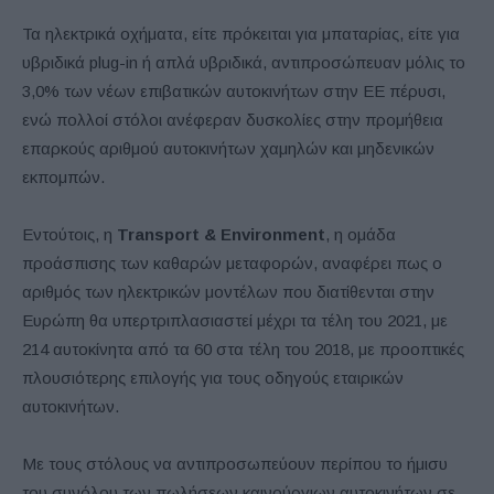
Τα ηλεκτρικά οχήματα, είτε πρόκειται για μπαταρίας, είτε για
υβριδικά plug-in ή απλά υβριδικά, αντιπροσώπευαν μόλις το
3,0% των νέων επιβατικών αυτοκινήτων στην ΕΕ πέρυσι,
ενώ πολλοί στόλοι ανέφεραν δυσκολίες στην προμήθεια
επαρκούς αριθμού αυτοκινήτων χαμηλών και μηδενικών
εκπομπών.
Εντούτοις, η
Transport & Environment
, η ομάδα
προάσπισης των καθαρών μεταφορών, αναφέρει πως ο
αριθμός των ηλεκτρικών μοντέλων που διατίθενται στην
Ευρώπη θα υπερτριπλασιαστεί μέχρι τα τέλη του 2021, με
214 αυτοκίνητα από τα 60 στα τέλη του 2018, με προοπτικές
πλουσιότερης επιλογής για τους οδηγούς εταιρικών
αυτοκινήτων.
Με τους στόλους να αντιπροσωπεύουν περίπου το ήμισυ
του συνόλου των πωλήσεων καινούργιων αυτοκινήτων σε