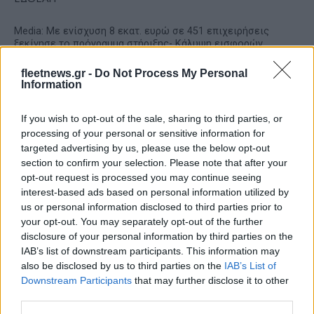
Media: Με ενίσχυση 8 εκατ. ευρώ σε 451 επιχειρήσεις
ξεκίνησε το πρόγραμμα στήριξης- Κάλυψη εισφορών
ΕΔΟΕΑΠ
fleetnews.gr -
Do Not Process My Personal
Information
If you wish to opt-out of the sale, sharing to third parties, or
processing of your personal or sensitive information for
targeted advertising by us, please use the below opt-out
section to confirm your selection. Please note that after your
Η Toyota φέρνει νέα γενιά
Σε κινεζική… πολιορκία η
μπαταριών για τα υβριδικά
ευρωπαϊκή
opt-out request is processed you may continue seeing
της
αυτοκινητοβιομηχανία
interest-based ads based on personal information utilized by
us or personal information disclosed to third parties prior to
your opt-out. You may separately opt-out of the further
disclosure of your personal information by third parties on the
IAB’s list of downstream participants. This information may
also be disclosed by us to third parties on the
IAB’s List of
Νέο Audi A2 e-tron με στόχο την κορυφή της
Downstream Participants
that may further disclose it to other
αποδοτικότητας
third parties.