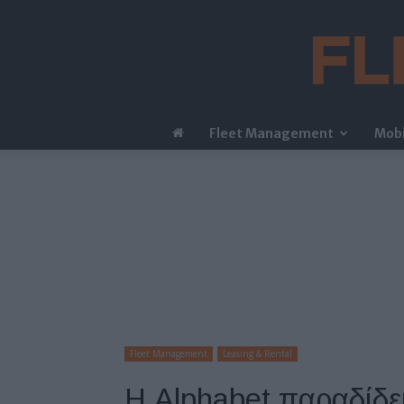
Fleet Management
Mobi
Fleet Management
Leasing & Rental
Η Alphabet παραδίδει