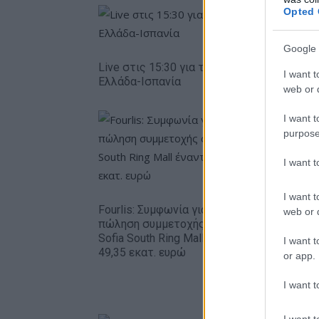
Opted 
Google 
Live στις 15:30 για το Ευρωπαϊκό Παίδων,
I want t
Ελλάδα-Ισπανία
web or d
I want t
purpose
I want 
I want t
Fourlis: Συμφωνία για την
web or d
πώληση συμμετοχής στο
Β.Σ. Καρο
Sofia South Ring Mall έναντι
I want t
εκατ. ευ
49,35 εκατ. ευρώ
or app.
κερδών 5
στοιχήμα
alcohol
I want t
I want t