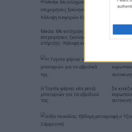
authenti
Media: Με ενίσχυση 8 εκατ. ευρώ σε 451
επιχειρήσεις ξεκίνησε το πρόγραμμα
στήριξης- Κάλυψη εισφορών ΕΔΟΕΑΠ
Η Toyota φέρνει νέα γενιά
Σε κινεζι
μπαταριών για τα υβριδικά
ευρωπαϊ
της
αυτοκινη