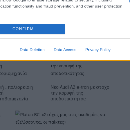
cation functionality and fraud prevention, and other user protection.
CONFIRM
IAB Hellas: Νέα Διοικούσα Επιτροπή και νέο
Διοικητικό Συμβούλιο - Πρόεδρος ο Γαληνός
Γιαγλής
Data Deletion
Data Access
Privacy Policy
κή… πολιορκία η
Νέο Audi A2 e-tron με στόχο
κή
την κορυφή της
τοβιομηχανία
αποδοτικότητας