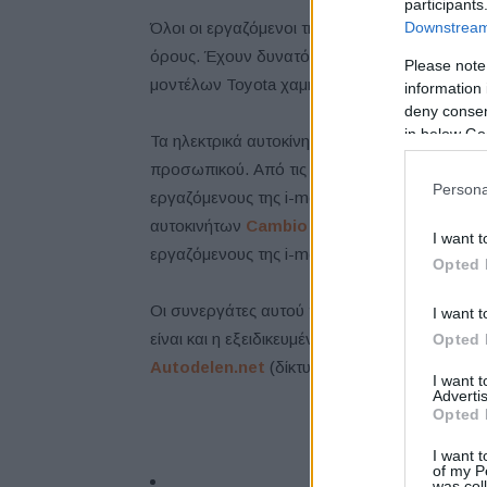
participants
Downstream 
Όλοι οι εργαζόμενοι της i-mens μπορούν επίσ
όρους. Έχουν δυνατότητα επιλογής μεταξύ πέ
Please note
μοντέλων Toyota χαμηλών εκπομπών CO2.
information 
deny consent
in below Go
Τα ηλεκτρικά αυτοκίνητα διαμοιρασμού διατίθε
προσωπικού. Από τις 7 π.μ. έως τις 6 μ.μ., α
Persona
εργαζόμενους της i-mens, αλλά μετά το ωράρ
αυτοκινήτων
Cambio
μπορούν να κάνουν κράτη
I want t
εργαζόμενους της i-mens, οι οποίοι έχουν 
Opted 
Οι συνεργάτες αυτού του προγράμματος, εκτό
I want t
είναι και η εξειδικευμένη εταιρεία υποδομών 
Opted 
Autodelen.net
(δίκτυο σύνδεσης διαμοιρασμο
I want 
Advertis
Opted 
I want t
of my P
was col