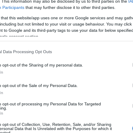
. This information may also be disclosed by us to third parties on the
IA
Participants
that may further disclose it to other third parties.
ης να μισθώσουν ιδιωτικά αυτοκίνητα υπό ευνοϊκούς
ντε υβριδικών ή βενζινοκίνητων
 that this website/app uses one or more Google services and may gath
including but not limited to your visit or usage behaviour. You may click 
 to Google and its third-party tags to use your data for below specifi
ogle consent section.
νται σε όλα τα παραρτήματα της i-mens για μετακινήσεις
υτά τα αυτοκίνητα χρησιμοποιούνται αποκλειστικά από τους
l Data Processing Opt Outs
ιο εργασίας τα μέλη του φορέα διαμοιρασμού
ση για ιδιωτική χρήση. Αυτό ισχύει και για όλους τους
o opt-out of the Sharing of my personal data.
δωρεάν πρόσβαση στην Cambio μέσω του εργοδότη τους.
In
ς από την εταιρεία διαμοιρασμού αυτοκινήτων Cambio,
o opt-out of the Sale of my Personal Data.
φόρτισης
Blue Corner
(σταθμοί φόρτισης) και η
In
ύ κινητικότητας)
to opt-out of processing my Personal Data for Targeted
ing.
In
o opt-out of Collection, Use, Retention, Sale, and/or Sharing
ersonal Data that Is Unrelated with the Purposes for which it
lected.