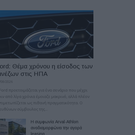
ord: Θέμα χρόνου η είσοδος των
ινέζων στις ΗΠΑ
/08/2026
Ford προετοιμάζεται για ένα σενάριο που μέχρι
ιν από λίγα χρόνια έμοιαζε μακρινό, αλλά πλέον
τιμετωπίζεται ως πιθανή πραγματικότητα. Ο
ευθύνων σύμβουλος της...
Η συμφωνία Arval-Athlon
αναδιαμορφώνει την αγορά
leasing