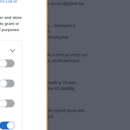
B’s List of
μπαταριών για τα υβριδικά της
07/08/2026
er and store
to grant or
Σε κινεζική… πολιορκία η
ed purposes
ευρωπαϊκή
αυτοκινητοβιομηχανία
06/08/2026
Νέο Audi A2 e-tron με στόχο την
κορυφή της αποδοτικότητας
05/08/2026
Η Chery επενδύει 75 εκατ.
δολάρια στην KG Mobility
04/08/2026
Το FIAT 500 Hybrid τώρα από
18.990 ευρώ
04/08/2026