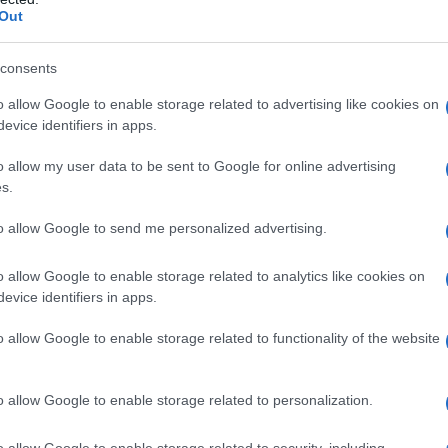
Out
consents
Μοκόκα: «Θέλουμε να χτίσουμε κάτι μεγάλο
o allow Google to enable storage related to advertising like cookies on
με την ιδιοκτησία και τη διοίκηση»
evice identifiers in apps.
o allow my user data to be sent to Google for online advertising
s.
to allow Google to send me personalized advertising.
o allow Google to enable storage related to analytics like cookies on
evice identifiers in apps.
ύλιας: Τζίρος 98,7
Deloitte Ελλάδος:
o allow Google to enable storage related to functionality of the website
ρώ και αύξηση
Χρηματοοικονομικός
7% - Τα νέα
σύμβουλος της ΔΕΗ για την
τα σε low & non
είσοδο στην πολωνική αγορά
ενέργειας
o allow Google to enable storage related to personalization.
o allow Google to enable storage related to security, including