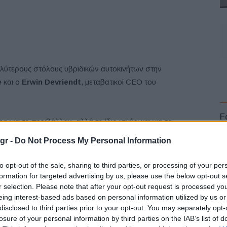
αλύτερους στόλους υβριδικών αυτοκινήτων στην
e
και ο
Erwin Devriendt
, μεταβατικοί CEO του
F
 για το περιβάλλον, αλλά το ίδιο ισχύει και για το
ες τριών επιχειρήσεων. Η ύπαρξη περισσότερων πελατών
gr -
Do Not Process My Personal Information
μβάλλει στη μείωση των αποστάσεων μεταξύ των
όμενων χιλιομέτρων.
to opt-out of the sale, sharing to third parties, or processing of your per
formation for targeted advertising by us, please use the below opt-out s
r selection. Please note that after your opt-out request is processed y
ta
μέσω της παρόχου κινητικότητας Alphabet.
L
eing interest-based ads based on personal information utilized by us or
disclosed to third parties prior to your opt-out. You may separately opt-
losure of your personal information by third parties on the IAB’s list of