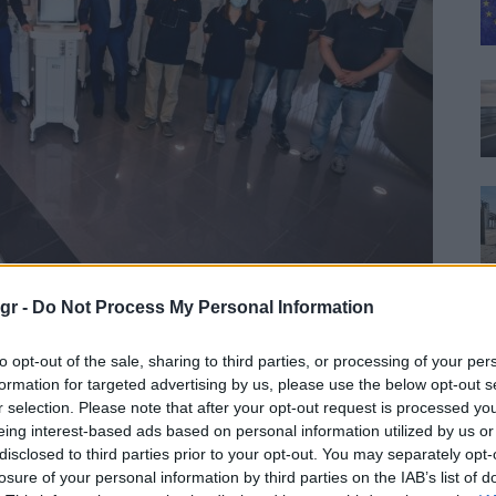
gr -
Do Not Process My Personal Information
re με εκπροσώπους του προσωπικού της FCA που εργάστηκαν για την
to opt-out of the sale, sharing to third parties, or processing of your per
formation for targeted advertising by us, please use the below opt-out s
ασία και τη
Siare Engineering
, η Fiat Chrysler
r selection. Please note that after your opt-out request is processed y
ή περισσότερων από 3.000 αναπνευστήρων μέσα σε
eing interest-based ads based on personal information utilized by us or
ην περιοχή της Μπολόνια, αποτελεί το μοναδικό
disclosed to third parties prior to your opt-out. You may separately opt-
ιν την πανδημία η μέγιστη μηνιαία δυνατότητα
losure of your personal information by third parties on the IAB’s list of