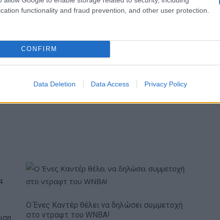
cation functionality and fraud prevention, and other user protection.
σης οφείλεται και στο γεγονός ότι έγινε εφικτή η
ποτελούν την «καρδιά» των αναπνευστήρων στο
της Ferrara. Η συγκεκριμένη μονάδα παραγωγής αποτελεί
CONFIRM
ύριος ρόλος της είναι η παραγωγή κινητήρων υψηλής
ο τον κόσμο. Η παραγωγή των βαλβίδων σε συνδυασμό
are Engineering οδήγησαν στη μείωση του χρόνου
Data Deletion
Data Access
Privacy Policy
υλάχιστον 30-50% δίνοντας μια σημαντική βοήθεια στον
Ο Ένες Καντέρ θέλει να δηλώσει συμμετοχή
στο ντραφτ του WNBA!
ιση