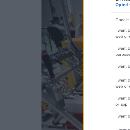
Opted 
Google 
I want t
web or d
I want t
purpose
I want 
I want t
web or d
I want t
or app.
I want t
I want t