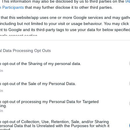
. This information may also be disclosed by us to third parties on the
IA
ς. Αξιοποιώντας τις τεχνικές και τις τεχνολογίες
Participants
that may further disclose it to other third parties.
η παραγωγικότητα της Siare Engineering
ήθεια στην αντιμετώπιση της κρίσης. Οι αλλαγές
 that this website/app uses one or more Google services and may gath
including but not limited to your visit or usage behaviour. You may click 
 Manufacturing) που εφαρμόζει η
FCA
, αλλά και σε νέες
 to Google and its third-party tags to use your data for below specifi
υ. Χαρακτηριστικό είναι ότι οι αλλαγές αύξησαν σχεδόν
ogle consent section.
ήρες ανά ημέρα.
l Data Processing Opt Outs
o opt-out of the Sharing of my personal data.
In
o opt-out of the Sale of my Personal Data.
In
to opt-out of processing my Personal Data for Targeted
ing.
In
o opt-out of Collection, Use, Retention, Sale, and/or Sharing
ersonal Data that Is Unrelated with the Purposes for which it
lected.