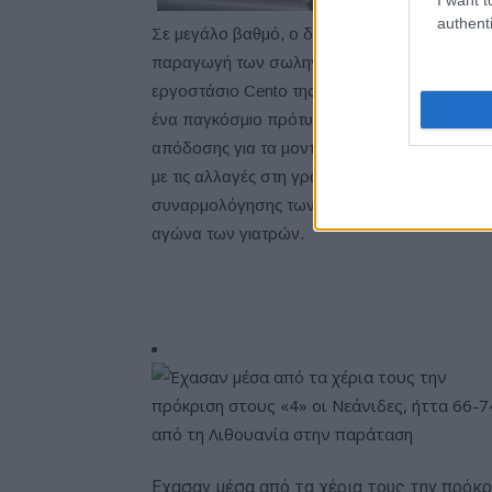
authenti
Σε μεγάλο βαθμό, ο δεκαπλασιασμός της απόδο
παραγωγή των σωληνοειδών βαλβίδων που α
εργοστάσιο Cento της FCA κοντά στην πόλη 
ένα παγκόσμιο πρότυπο στο είδος της, ενώ κ
απόδοσης για τα μοντέλα του Ομίλου σε όλ
με τις αλλαγές στη γραμμή παραγωγής της Si
συναρμολόγησης των αναπνευστήρων κατά το
αγώνα των γιατρών.
Έχασαν μέσα από τα χέρια τους την πρόκρ