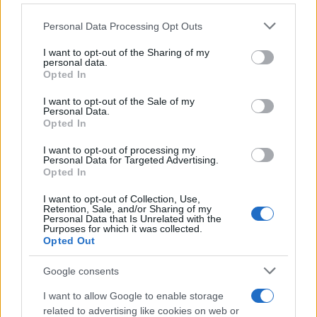
BEV σε όλο τον κόσμο
23/04/2025
Please note that this website/app uses one or more Google
Personal Data Processing Opt Outs
services and may gather and store information including but
not limited to your visit or usage behaviour. You may click to
I want to opt-out of the Sharing of my
BMW Group: Δοκιμές για αθόρυβα
personal data.
grant or deny consent to Google and its third-party tags to
Opted In
αυτοκίνητα – Το Κέντρο Αεροακουστικής
use your data for below specified purposes in below Google
και Ηλεκτροκινητήρων (εικόνες &...
consent section.
I want to opt-out of the Sale of my
28/12/2024
Personal Data.
Opted In
BMW Group: Ξεκινά η λειτουργία του
I want to opt-out of processing my
Personal Data for Targeted Advertising.
νέου κέντρου δοκιμών μπαταριών
Opted In
25/11/2024
I want to opt-out of Collection, Use,
Retention, Sale, and/or Sharing of my
Personal Data that Is Unrelated with the
Purposes for which it was collected.
Opted Out
1
2
3
Google consents
I want to allow Google to enable storage
related to advertising like cookies on web or