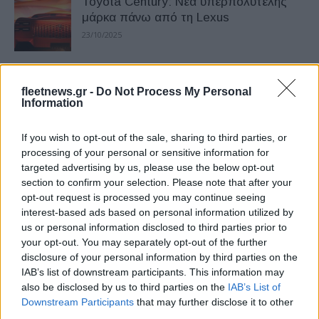
Toyota Century: Νέα υπερπολυτελής
μάρκα πάνω από τη Lexus
23/10/2025
BMW Group: Kερδοφορία βάσει
fleetnews.gr -
Do Not Process My Personal
προσδοκιών στο Α’ Τρίμηνο 2025
Information
15/05/2025
If you wish to opt-out of the sale, sharing to third parties, or
Deal ΗΠΑ-Βρετανίας για δασμούς 10%:
processing of your personal or sensitive information for
targeted advertising by us, please use the below opt-out
Διάσωση θέσεων εργασίας στην JLR
section to confirm your selection. Please note that after your
14/05/2025
opt-out request is processed you may continue seeing
interest-based ads based on personal information utilized by
us or personal information disclosed to third parties prior to
Στον απόηχο της Έκθεσης Αυτοκινήτου
your opt-out. You may separately opt-out of the further
της Σανγκάης
disclosure of your personal information by third parties on the
09/05/2025
IAB’s list of downstream participants. This information may
also be disclosed by us to third parties on the
IAB’s List of
Downstream Participants
that may further disclose it to other
BMW Group: Αύξηση στις πωλήσεις
third parties.