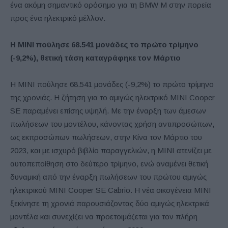
ένα ακόμη σημαντικό ορόσημο για τη BMW M στην πορεία
προς ένα ηλεκτρικό μέλλον.
Η
MINI
πούλησε 68.541 μονάδες το πρώτο τρίμηνο
(-9,2%), θετική τάση καταγράφηκε τον Μάρτιο
Η MINI πούλησε 68.541 μονάδες (-9,2%) το πρώτο τρίμηνο
της χρονιάς. Η ζήτηση για το αμιγώς ηλεκτρικό MINI Cooper
SE παραμένει επίσης υψηλή. Με την έναρξη των άμεσων
πωλήσεων του μοντέλου, κάνοντας χρήση αντιπροσώπων,
ως εκπροσώπων πωλήσεων, στην Κίνα τον Μάρτιο του
2023, και με ισχυρό βιβλίο παραγγελιών, η MINI ατενίζει με
αυτοπεποίθηση στο δεύτερο τρίμηνο, ενώ αναμένει θετική
δυναμική από την έναρξη πωλήσεων του πρώτου αμιγώς
ηλεκτρικού MINI Cooper SE Cabrio. Η νέα οικογένεια MINI
ξεκίνησε τη χρονιά παρουσιάζοντας δύο αμιγώς ηλεκτρικά
μοντέλα και συνεχίζει να προετοιμάζεται για τον πλήρη