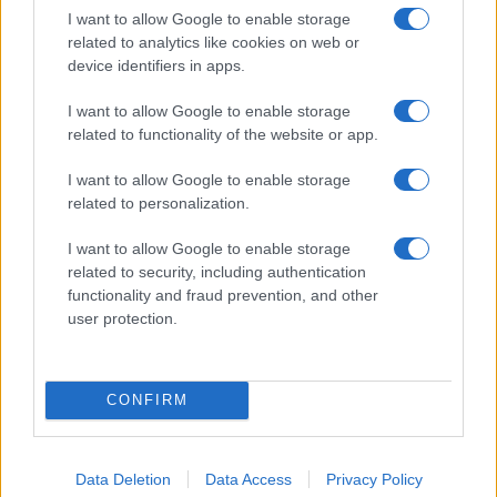
I want to allow Google to enable storage
Εθνική Νεανίδων: Ηττήθηκε
related to analytics like cookies on web or
77-78 από την Ισλανδία και
Στα 15 δισ. ευρώ ο στόχος
device identifiers in apps.
τερμάτισε 6η στο
για νέα δάνεια το 2026 - Η
Ευρωμπάσκετ
«ακτινογραφία» της
I want to allow Google to enable storage
κερδοφορίας των
related to functionality of the website or app.
τραπεζών το α΄ εξάμηνο
I want to allow Google to enable storage
related to personalization.
I want to allow Google to enable storage
related to security, including authentication
Όμιλος ΔΕΗ: Νέα συμφωνία για χαρτοφυλάκιο έργων ΑΠΕ
άνω των 2 GW σε Πολωνία και Ουγγαρία
functionality and fraud prevention, and other
user protection.
CONFIRM
Data Deletion
Data Access
Privacy Policy
Fourlis: Συμφωνία για την