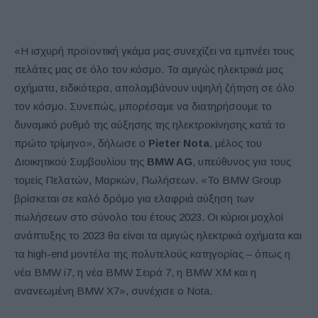
«Η ισχυρή προϊοντική γκάμα μας συνεχίζει να εμπνέει τους
πελάτες μας σε όλο τον κόσμο. Τα αμιγώς ηλεκτρικά μας
οχήματα, ειδικότερα, απολαμβάνουν υψηλή ζήτηση σε όλο
τον κόσμο. Συνεπώς, μπορέσαμε να διατηρήσουμε το
δυναμικό ρυθμό της αύξησης της ηλεκτροκίνησης κατά το
πρώτο τρίμηνο», δήλωσε ο
Pieter Nota
, μέλος του
Διοικητικού Συμβουλίου της
BMW AG
, υπεύθυνος για τους
τομείς Πελατών, Μαρκών, Πωλήσεων. «Το BMW Group
βρίσκεται σε καλό δρόμο για ελαφριά αύξηση των
πωλήσεων στο σύνολο του έτους 2023. Οι κύριοι μοχλοί
ανάπτυξης το 2023 θα είναι τα αμιγώς ηλεκτρικά οχήματα και
τα high-end μοντέλα της πολυτελούς κατηγορίας – όπως η
νέα BMW i7, η νέα BMW Σειρά 7, η BMW XM και η
ανανεωμένη BMW X7», συνέχισε ο Nota.