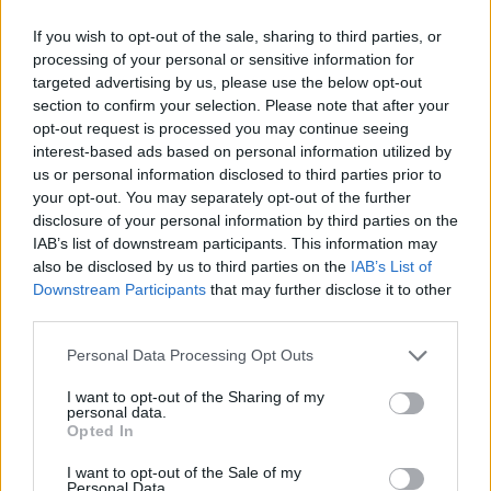
BMW Motorrad
47.935
+1,1%
If you wish to opt-out of the sale, sharing to third parties, or
processing of your personal or sensitive information for
1
BEV και PHEV
targeted advertising by us, please use the below opt-out
section to confirm your selection. Please note that after your
opt-out request is processed you may continue seeing
Πωλήσεις
BMW
&
MINI
στις περιοχές/αγορές.
interest-based ads based on personal information utilized by
us or personal information disclosed to third parties prior to
ο
1
Τρίμηνο
2023
Συγκριτικά
Ιαν –
your opt-out. You may separately opt-out of the further
disclosure of your personal information by third parties on the
με το
Μαρ
2023
IAB’s list of downstream participants. This information may
2022
%
also be disclosed by us to third parties on the
IAB’s List of
Ευρώπη
215.917
-1,9%
215.917
Downstream Participants
that may further disclose it to other
third parties.
2
Γερμανία
57.317
-7,2%
57.317
Please note that this website/app uses one or more Google
Ασία
251.147
-5,0%
251.147
Personal Data Processing Opt Outs
services and may gather and store information including but
Κίνα
194.773
-6,6%
194.773
not limited to your visit or usage behaviour. You may click to
I want to opt-out of the Sharing of my
personal data.
grant or deny consent to Google and its third-party tags to
Αμερική
107.367
+8,8%
107.367
Opted In
use your data for below specified purposes in below Google
ΗΠΑ
89.750
+11,4%
89.750
consent section.
I want to opt-out of the Sale of my
Personal Data.