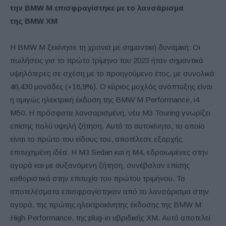
τ
ην
BMW
M
επισφραγίστηκε με το λανσάρισμα
της
BMW
XM
Η BMW M ξεκίνησε τη χρονιά με σημαντική δυναμική: Οι
πωλήσεις για το πρώτο τρίμηνο του 2023 ήταν σημαντικά
υψηλότερες σε σχέση με το προηγούμενο έτος, με συνολικά
46.430 μονάδες (+18,9%). Ο κύριος μοχλός ανάπτυξης είναι
η αμιγώς ηλεκτρική έκδοση της BMW M Performance, i4
M50. Η πρόσφατα λανσαρισμένη, νέα M3 Touring γνωρίζει
επίσης πολύ υψηλή ζήτηση. Αυτό το αυτοκίνητο, το οποίο
είναι το πρώτο του είδους του, αποτέλεσε εξαρχής
επιτυχημένη ιδέα. Η M3 Sedan και η M4, εδραιωμένες στην
αγορά και με αυξανόμενη ζήτηση, συνέβαλαν επίσης
καθοριστικά στην επιτυχία του πρώτου τριμήνου. Τα
αποτελέσματα επισφραγίστηκαν από το λανσάρισμα στην
αγορά, της πρώτης ηλεκτροκίνητης έκδοσης της BMW M
High Performance, της plug-in υβριδικής XM. Αυτό αποτελεί