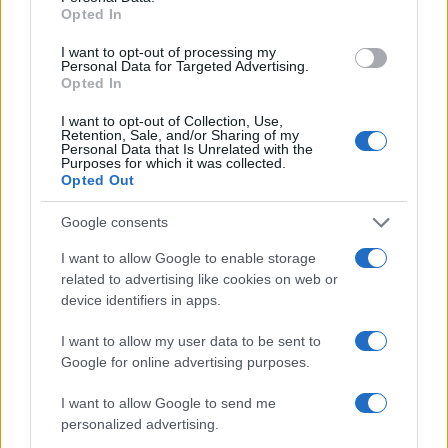
Opted In
I want to opt-out of processing my
Personal Data for Targeted Advertising.
2
Ανεπίσημες τιμές ταξινομήσεων
Opted In
I want to opt-out of Collection, Use,
Retention, Sale, and/or Sharing of my
Personal Data that Is Unrelated with the
Purposes for which it was collected.
Opted Out
Google consents
I want to allow Google to enable storage
Εθνική Παίδων: Ξέσπασε 86-63 στη Γεωργία, αλλά
related to advertising like cookies on web or
αποχώρησε τραυματίας ο Σπανός
device identifiers in apps.
I want to allow my user data to be sent to
Google for online advertising purposes.
I want to allow Google to send me
personalized advertising.