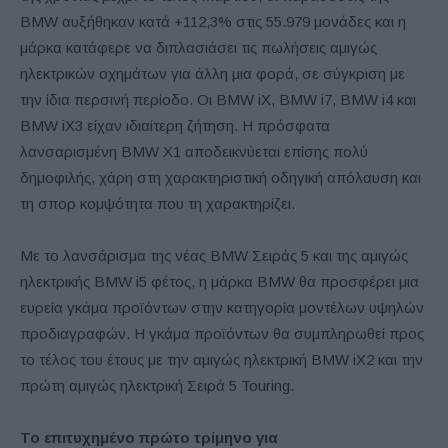
BMW αυξήθηκαν κατά +112,3% στις 55.979 μονάδες και η
μάρκα κατάφερε να διπλασιάσει τις πωλήσεις αμιγώς
ηλεκτρικών οχημάτων για άλλη μια φορά, σε σύγκριση με
την ίδια περσινή περίοδο. Οι BMW iX, BMW i7, BMW i4 και
BMW iX3 είχαν ιδιαίτερη ζήτηση. Η πρόσφατα
λανσαρισμένη BMW X1 αποδεικνύεται επίσης πολύ
δημοφιλής, χάρη στη χαρακτηριστική οδηγική απόλαυση και
τη σπορ κομψότητα που τη χαρακτηρίζει.
Με το λανσάρισμα της νέας BMW Σειράς 5 και της αμιγώς
ηλεκτρικής BMW i5 φέτος, η μάρκα BMW θα προσφέρει μια
ευρεία γκάμα προϊόντων στην κατηγορία μοντέλων υψηλών
προδιαγραφών. Η γκάμα προϊόντων θα συμπληρωθεί προς
το τέλος του έτους με την αμιγώς ηλεκτρική BMW iX2 και την
πρώτη αμιγώς ηλεκτρική Σειρά 5 Touring.
Το επιτυχημένο πρώτο τρίμηνο για