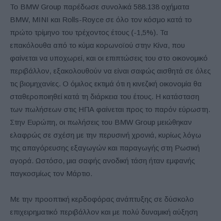
Το BMW Group παρέδωσε συνολικά 588.138 οχήματα
BMW, MINI και Rolls-Royce σε όλο τον κόσμο κατά το
πρώτο τρίμηνο του τρέχοντος έτους (-1,5%). Τα
επακόλουθα από το κύμα κορωνοϊού στην Κίνα, που
φαίνεται να υποχωρεί, και οι επιπτώσεις του στο οικονομικό
περιβάλλον, εξακολουθούν να είναι σαφώς αισθητά σε όλες
τις βιομηχανίες. Ο όμιλος εκτιμά ότι η κινεζική οικονομία θα
σταθεροποιηθεί κατά τη διάρκεια του έτους. Η κατάσταση
των πωλήσεων στις ΗΠΑ φαίνεται προς το παρόν εύρωστη.
Στην Ευρώπη, οι πωλήσεις του BMW Group μειώθηκαν
ελαφρώς σε σχέση με την περυσινή χρονιά, κυρίως λόγω
της απαγόρευσης εξαγωγών και παραγωγής στη Ρωσική
αγορά. Ωστόσο, μια σαφής ανοδική τάση ήταν εμφανής
παγκοσμίως τον Μάρτιο.
Με την προοπτική κερδοφόρας ανάπτυξης σε δύσκολο
επιχειρηματικό περιβάλλον και με πολύ δυναμική αύξηση