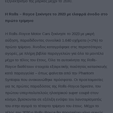
εξηλεκτρισμό της μάρκας μέχρι το 2030.
Η
Rolls
–
Royce
ξεκίνησε το 2023 με ελαφρά άνοδο στο
πρώτο τρίμηνο
Η Rolls-Royce Motor Cars ξεκίνησε το 2023 με μικρή
αύξηση, παραδίδοντας συνολικά 1.640 οχήματα (+1%) το
πρώτο τρίμηνο. Άνοδος καταγράφηκε στις περισσότερες
αγορές, με πλήρη βιβλία παραγγελιών για όλα τα μοντέλα
μέχρι το τέλος του έτους. Όλα τα αυτοκίνητα της Rolls-
Royce διαθέτουν στοιχεία εξαιρετικής ποιότητας κατασκευής
κατά παραγγελία – όπως φαίνεται από την Phantom
Syntopia που ανακοινώθηκε πρόσφατα. Οι προετοιμασίες
για τις πρώτες παραδόσεις της Rolls-Royce Spectre, του
πρώτου υπερπολυτελούς ηλεκτρικού super coupé στον
κόσμο, βρίσκονται σε εξέλιξη ενόψει του λανσαρίσματός
του στην αγορά το τέταρτο τρίμηνο του έτους. Μέχρι το
τέλος του 2030 η Rolls-Royce θα προσφέρει μόνο αμιγώς