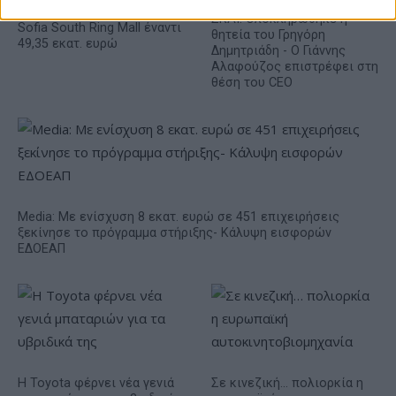
πώληση συμμετοχής στο
ΣΚΑΪ: Ολοκληρώθηκε η
Sofia South Ring Mall έναντι
θητεία του Γρηγόρη
49,35 εκατ. ευρώ
Δημητριάδη - Ο Γιάννης
Αλαφούζος επιστρέφει στη
θέση του CEO
Media: Με ενίσχυση 8 εκατ. ευρώ σε 451 επιχειρήσεις
ξεκίνησε το πρόγραμμα στήριξης- Κάλυψη εισφορών
ΕΔΟΕΑΠ
Η Toyota φέρνει νέα γενιά
Σε κινεζική… πολιορκία η