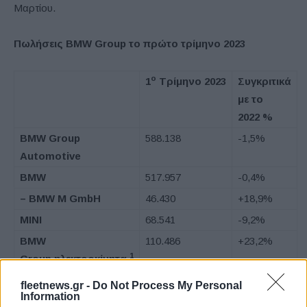
Μαρτίου.
Πωλήσεις
BMW
Group
το πρώτο τρίμηνο 2023
ο
1
Τρίμηνο
2023
Συγκριτικά
με το
2022
%
BMW Group
588.138
-1,5%
Automotive
BMW
517.957
-0,4%
– BMW M GmbH
46.430
+18,9%
MINI
68.541
-9,2%
BMW
110.486
+23,2%
1
Group
ηλεκτροκίνητα
BMW Group BEV
64.647
+83,2%
fleetnews.gr -
Do Not Process My Personal
Information
Rolls-Royce
1.640
+1,0%