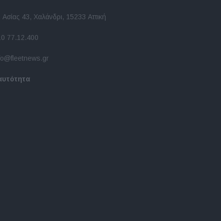
 Ασίας 43, Χαλάνδρι, 15233 Αττική
10 77.12.400
fo@fleetnews.gr
αυτότητα