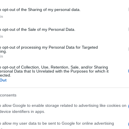
εκτρικών Lexus
o opt-out of the Sharing of my personal data.
In
σισε να κατασκευάσει ένα νέο εργοστάσιο για την παραγωγή
στην Κίνα, ανέφερε ο διαδικτυακός ενημερωτικός ιστότοπος
o opt-out of the Sale of my Personal Data.
η μονάδα...
In
to opt-out of processing my Personal Data for Targeted
αναπροσδιορίζει τις VIP μεταφορές
ing.
In
o opt-out of Collection, Use, Retention, Sale, and/or Sharing
ersonal Data that Is Unrelated with the Purposes for which it
χο να προσφέρει το απόλυτο ταξίδι πολυτελείας με το μοντέλο
lected.
ορά υψηλού επιπέδου, που συνδέεται με τον κόσμο των...
Out
consents
mi: Η Lexus Κηφισίας στους
o allow Google to enable storage related to advertising like cookies on
evice identifiers in apps.
o allow my user data to be sent to Google for online advertising
η Lexus Κηφισίας βραβεύεται ως Best retailer in Europe,