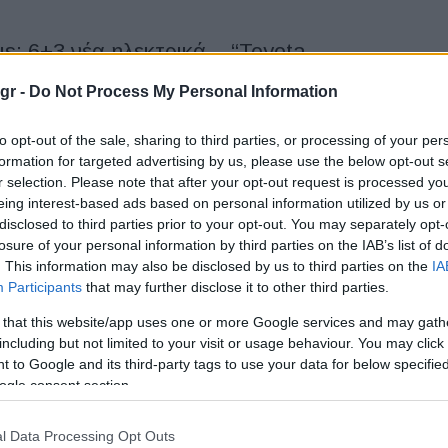
s: 6+3 νέα ηλεκτρικά – “Toyota
ς Βρυξέλλες (εικόνες)
gr -
Do Not Process My Personal Information
 στρατηγική της προσέγγισης της βιωσιμότητας μέσω
to opt-out of the sale, sharing to third parties, or processing of your per
ν. Αυτής που διεθνώς αναφέρεται ως «Toyota multi-
formation for targeted advertising by us, please use the below opt-out s
ς νέες λύσεις μετακίνησης για όλους....
r selection. Please note that after your opt-out request is processed y
eing interest-based ads based on personal information utilized by us or
disclosed to third parties prior to your opt-out. You may separately opt-
αγκόσμιο υψηλό – Ρεκόρ πωλήσεων
losure of your personal information by third parties on the IAB’s list of
. This information may also be disclosed by us to third parties on the
IA
Participants
that may further disclose it to other third parties.
 that this website/app uses one or more Google services and may gath
εκόρ παγκόσμιων πωλήσεων, το 2024, στις 851.214 μονάδες,
including but not limited to your visit or usage behaviour. You may click 
ε σχέση με τα στοιχεία του 2023. Η Ευρώπη...
 to Google and its third-party tags to use your data for below specifi
ogle consent section.
ι μονάδα στην Κίνα – Στόχος η
l Data Processing Opt Outs