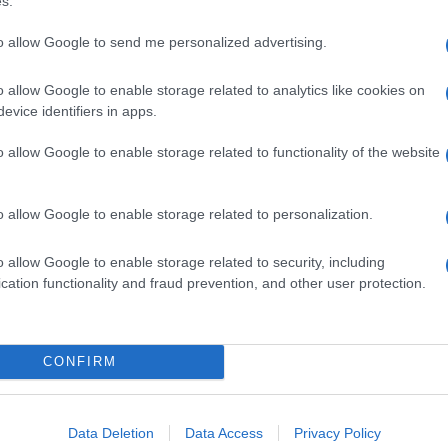
s.
ηκε με έλλα 16 καταστήματα λιανικής πώλησης Lexus στα...
to allow Google to send me personalized advertising.
o allow Google to enable storage related to analytics like cookies on
σε 32% τις παγκόσμιες πωλήσεις της
evice identifiers in apps.
o allow Google to enable storage related to functionality of the website
α αποτελέσματα των παγκόσμιων πωλήσεών της για το 2023.
ον Ιανουάριο μέχρι τον Δεκέμβριο του 2023, η...
o allow Google to enable storage related to personalization.
o allow Google to enable storage related to security, including
cation functionality and fraud prevention, and other user protection.
βλέπει σε μια δεύτερη σεζόν στο ATP
CONFIRM
ε μια δεύτερη σεζόν στον εξόχως ανταγωνιστικό,
λού επιπέδου διεθνή αθλητικό στίβο ως Επίσημος
ργάτης και Πλατινένιος Εταίρος...
Data Deletion
Data Access
Privacy Policy