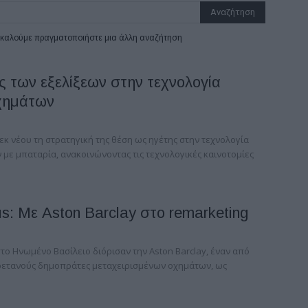
ρακαλούμε πραγματοποιήστε μια άλλη αναζήτηση
ς των εξελίξεων στην τεχνολογία
χημάτων
εκ νέου τη στρατηγική της θέση ως ηγέτης στην τεχνολογία
με μπαταρία, ανακοινώνοντας τις τεχνολογικές καινοτομίες
s: Με Aston Barclay στο remarketing
στο Ηνωμένο Βασίλειο διόρισαν την Aston Barclay, έναν από
ρετανούς δημοπράτες μεταχειρισμένων οχημάτων, ως