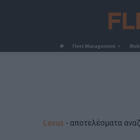
Fleet Management
Mobi
Lexus
-
αποτελέσματα ανα