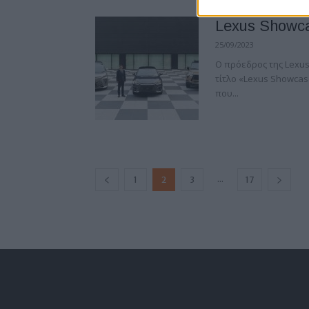
Lexus Showca
25/09/2023
Ο πρόεδρος της Lexus
τίτλο «Lexus Showcas
που...
...
1
2
3
17