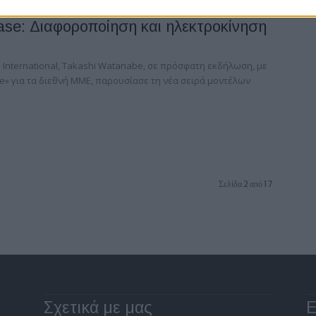
se: Διαφοροποίηση και ηλεκτροκίνηση
 International, Takashi Watanabe, σε πρόσφατη εκδήλωση, με
e» για τα διεθνή ΜΜΕ, παρουσίασε τη νέα σειρά μοντέλων
Σελίδα 2 από 17
Σχετικά με μας
Ε