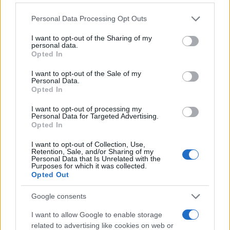
Please note that this website/app uses one or more Google
Personal Data Processing Opt Outs
ΥΠΕΘΟΟ: Νέες επενδύσεις
services and may gather and store information including but
1 δισ. ευρώ ως το 2028 για
not limited to your visit or usage behaviour. You may click to
I want to opt-out of the Sharing of my
την Ενέργεια
personal data.
grant or deny consent to Google and its third-party tags to
Viohalco: Αυξημένος κατά
Opted In
use your data for below specified purposes in below Google
14% ο τζίρος στο α'
consent section.
εξάμηνο, στα 4,3 δισ. ευρώ
I want to opt-out of the Sale of my
– Στα 446 εκατ. ευρώ τα
Personal Data.
EBITDA
Opted In
I want to opt-out of processing my
Personal Data for Targeted Advertising.
Opted In
I want to opt-out of Collection, Use,
Retention, Sale, and/or Sharing of my
Η συμφωνία Arval-Athlon αναδιαμορφώνει την αγορά leasing
Personal Data that Is Unrelated with the
Purposes for which it was collected.
Opted Out
Google consents
I want to allow Google to enable storage
VW: Η δύσκολη εξίσωση
related to advertising like cookies on web or
της αναδιάρθρωσης