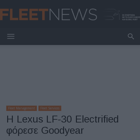
FleetNews
Fleet Management
Fleet Services
Η Lexus LF-30 Electrified
φόρεσε Goodyear