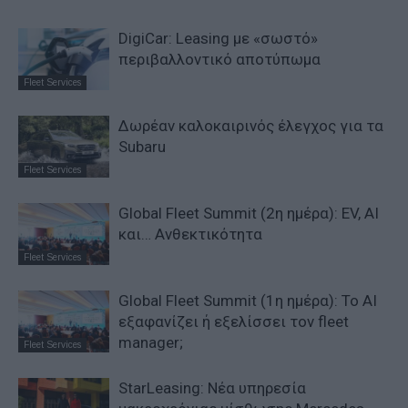
DigiCar: Leasing με «σωστό»
περιβαλλοντικό αποτύπωμα
Fleet Services
Δωρέαν καλοκαιρινός έλεγχος για τα
Subaru
Fleet Services
Global Fleet Summit (2η ημέρα): EV, AI
και… Ανθεκτικότητα
Fleet Services
Global Fleet Summit (1η ημέρα): Το ΑΙ
εξαφανίζει ή εξελίσσει τον fleet
manager;
Fleet Services
StarLeasing: Νέα υπηρεσία