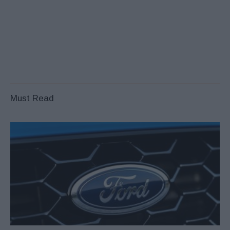
Must Read