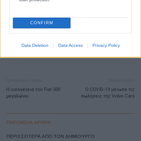
ΕΤΙΚΕΤΕΣ
EV
Goodyear
Lexus
Lexus LF-30 Electrified
ελαστικά
Ευρώπη
Ηλεκτροκίνηση
Ιαπωνία
Κόσμος
CONFIRM
Πρωτότυπα ελαστικά
Data Deletion
Data Access
Privacy Policy
Προηγούμενο άρθρο
Επόμενο άρθρο
Η οικογένεια του Fiat 500
Ο COVID-19 μείωσε τις
μεγαλώνει
πωλήσεις της Volvo Cars
ΠΑΡΟΜΟΙΑ ΑΡΘΡΑ
ΠΕΡΙΣΣΟΤΕΡΑ ΑΠΟ ΤΟΝ ΔΗΜΙΟΥΡΓΟ