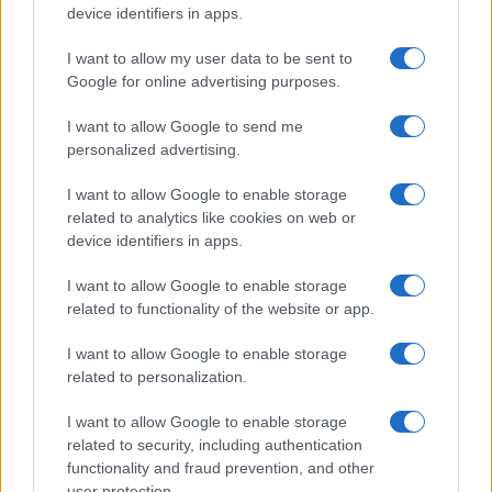
device identifiers in apps.
Alpha Bank: Για πρώτη φορά
το Αρχαίο Θέατρο
I want to allow my user data to be sent to
Επιδαύρου άνοιξε τις πύλες
Google for online advertising purposes.
του σε όλους
I want to allow Google to send me
personalized advertising.
I want to allow Google to enable storage
related to analytics like cookies on web or
ESG Report 2025: Πώς η ΑΒ Βασιλόπουλος μετατρέπει τη
device identifiers in apps.
βιωσιμότητα σε καθημερινή πράξη
I want to allow Google to enable storage
related to functionality of the website or app.
I want to allow Google to enable storage
related to personalization.
Stoiximan: «Πού ήσουν;» στις μεγάλες στιγμές του
Ολυμπιακού
I want to allow Google to enable storage
related to security, including authentication
functionality and fraud prevention, and other
user protection.