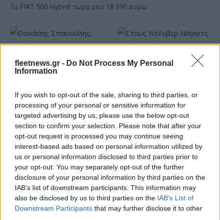
Το FIAT 500 Hybrid τώρα από 18.990 ευρώ
fleetnews.gr -
Do Not Process My Personal
Στους Ντένβερ Νάγκετς ο
Information
Λόνι Γουόκερ
Θανάσης Σπανούλης: "Θα
είμαι χαρούμενος με ένα
If you wish to opt-out of the sale, sharing to third parties, or
μετάλλιο"
processing of your personal or sensitive information for
targeted advertising by us, please use the below opt-out
section to confirm your selection. Please note that after your
opt-out request is processed you may continue seeing
interest-based ads based on personal information utilized by
us or personal information disclosed to third parties prior to
HELLENiQ ENERGY: Κέρδη 393 εκατ. ευρώ στο α' εξάμηνο –
your opt-out. You may separately opt-out of the further
Στα 734 εκατ. ευρώ τα EBITDA
disclosure of your personal information by third parties on the
IAB’s list of downstream participants. This information may
also be disclosed by us to third parties on the
IAB’s List of
Downstream Participants
that may further disclose it to other
third parties.