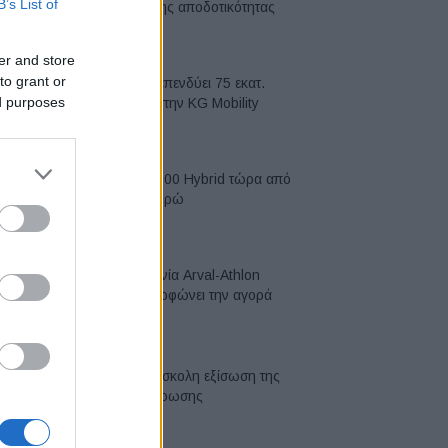
B’s List of
κορυφή της αποδοτικότητας
05/08/2026
er and store
to grant or
Η Chery επενδύει 75 εκατ.
ed purposes
δολάρια στην KG Mobility
04/08/2026
Το FIAT 500 Hybrid τώρα από
18.990 ευρώ
04/08/2026
Η συμφωνία Arval-Athlon
αναδιαμορφώνει την αγορά
leasing
03/08/2026
VW: Η δύσκολη εξίσωση της
αναδιάρθρωσης
03/08/2026