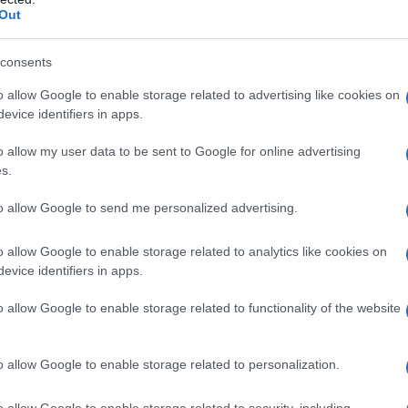
Out
consents
Ρεκόρ EBITDA στο α'
o allow Google to enable storage related to advertising like cookies on
 στα 550 εκατ. ευρώ
Χρηματοδότηση 8 εκατ.
evice identifiers in apps.
 κέρδη 313 εκατ.
ευρώ σε 843 μέσα
ενημέρωσης- Ξεκίνησε το
o allow my user data to be sent to Google for online advertising
πενταετές πρόγραμμα
s.
ενίσχυσης του Τύπου
to allow Google to send me personalized advertising.
o allow Google to enable storage related to analytics like cookies on
evice identifiers in apps.
o allow Google to enable storage related to functionality of the website
IAB Hellas: Νέα Διοικούσα Επιτροπή και νέο
Διοικητικό Συμβούλιο - Πρόεδρος ο Γαληνός
Γιαγλής
o allow Google to enable storage related to personalization.
o allow Google to enable storage related to security, including