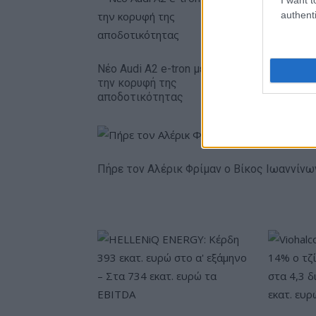
authenti
Η Chery ε
δολάρια 
Νέο Audi A2 e-tron με στόχο
την κορυφή της
αποδοτικότητας
Πήρε τον Αλέρικ Φρίμαν ο Βίκος Ιωαννίνω