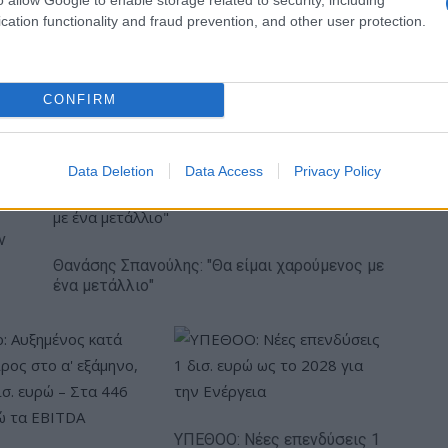
cation functionality and fraud prevention, and other user protection.
πενδύει 75 εκατ.
Το FIAT 500 Hybrid τώρα από
στην KG Mobility
18.990 ευρώ
CONFIRM
Data Deletion
Data Access
Privacy Policy
ν
Θανάσης Σπανούλης: "Θα είμαι χαρούμενος με
ένα μετάλλιο"
ΥΠΕΘΟΟ: Νέες επενδύσεις 1