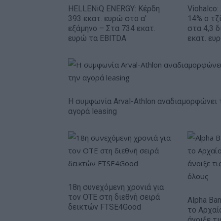
HELLENiQ ENERGY: Κέρδη
Viohalco
393 εκατ. ευρώ στο α'
14% ο τζί
εξάμηνο – Στα 734 εκατ.
στα 4,3 δ
ευρώ τα EBITDA
εκατ. ευ
Η συμφωνία Arval-Athlon αναδιαμορφώνει 
αγορά leasing
18η συνεχόμενη χρονιά για
τον ΟΤΕ στη διεθνή σειρά
Alpha Ba
δεικτών FTSE4Good
το Αρχαί
άνοιξε τ