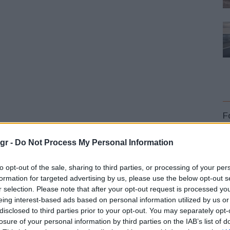
F
0 Cabrio που πρόσφατα απέκτησαν και υβριδικές
gr -
Do Not Process My Personal Information
που έδωσε στιλ στην ευρυχωρία και την πρακτικότητα. Η
ι της νέας αμιγώς ηλεκτροκίνητης έκδοσης, έρχεται να
to opt-out of the sale, sharing to third parties, or processing of your per
formation for targeted advertising by us, please use the below opt-out s
παγούς αυτοκινήτου μηδενικών ρύπων με τεχνολογία
r selection. Please note that after your opt-out request is processed y
L
eing interest-based ads based on personal information utilized by us or
disclosed to third parties prior to your opt-out. You may separately opt-
αι το πρώτο μοντέλο της εταιρείας που αποκτά
losure of your personal information by third parties on the IAB’s list of