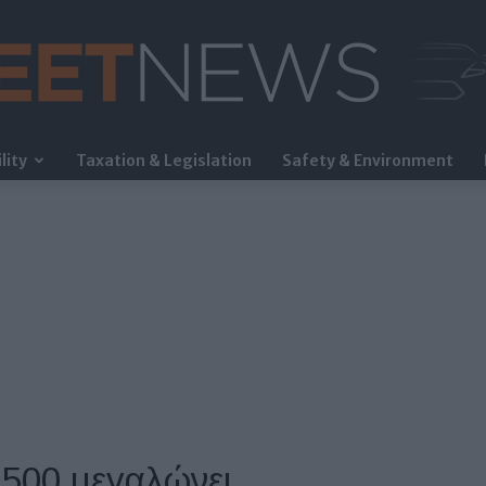
lity
Taxation & Legislation
Safety & Environment
FleetNews
t 500 μεγαλώνει