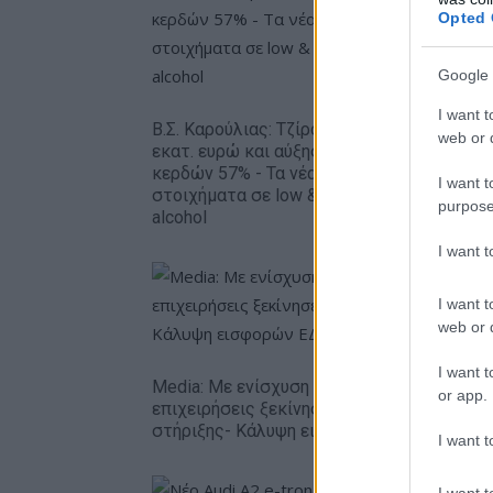
Opted 
Google 
Metlen: 
I want t
εξάμηνο,
Β.Σ. Καρούλιας: Τζίρος 98,7
web or d
– Καθαρά
εκατ. ευρώ και αύξηση
ευρώ
κερδών 57% - Τα νέα
I want t
στοιχήματα σε low & non
purpose
alcohol
I want 
I want t
web or d
I want t
Media: Με ενίσχυση 8 εκατ. ευρώ σε 451
or app.
επιχειρήσεις ξεκίνησε το πρόγραμμα
στήριξης- Κάλυψη εισφορών ΕΔΟΕΑΠ
I want t
I want t