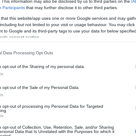
. This information may also be disclosed by us to third parties on the
IA
το στρατηγικό πλάνο του Ομίλου FCA. Το υβριδικό
Participants
that may further disclose it to other third parties.
σε ένα αυτοκίνητο πόλης τα πλεονεκτήματα της
νση στο κόστος κτήσης, το οποίο αποσβένεται άμεσα
 that this website/app uses one or more Google services and may gath
including but not limited to your visit or usage behaviour. You may click 
ι τους χαμηλότερους ρύπους. Αντίστοιχα το νέο
 to Google and its third-party tags to use your data for below specifi
ντέλο του Ομίλου FCA, θα φέρει μια νέα άποψη για την
ogle consent section.
και 500 Cabrio είναι άμεσα διαθέσιμα στην Ελληνική αγορά
ενώ το εμπορικό λανσάρισμα του νέου ηλεκτρικού 500
l Data Processing Opt Outs
ο του 2020.
o opt-out of the Sharing of my personal data.
In
o opt-out of the Sale of my Personal Data.
In
Ανακοινώθηκε από την Ντουμπάι ο Σενγκέλια
to opt-out of processing my Personal Data for Targeted
(pics)
ing.
In
o opt-out of Collection, Use, Retention, Sale, and/or Sharing
ersonal Data that Is Unrelated with the Purposes for which it
lected.