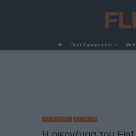
Fleet Management
Mobi
Fleet Management
Manufacturers
Η οικογένεια του Fia