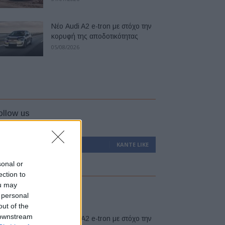
Νέο Audi A2 e-tron με στόχο την
κορυφή της αποδοτικότητας
05/08/2026
ollow us
0
Υποστηρικτές
ΚΆΝΤΕ LIKE
sonal or
ection to
ou may
atest
 personal
out of the
 downstream
Νέο Audi A2 e-tron με στόχο την