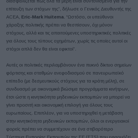
διασφαλίζεται πως όλα τα μέρη είναι συντονισμένα για την
επίτευξη των στόχων της”, δήλωσε ο Γενικός Διευθυντής της
ACEA,
Eric-Mark Huitema
. “Ωστόσο, οι υπεύθυνοι
χάραξης πολιτικής πρέπει να θεσπίσουν, όχι μόνον
στόχους, αλλά και τις απαιτούμενες υποστηρικτικές πολιτικές
για όλους τους τύπους οχημάτων, χωρίς τις οποίες αυτοί οι
στόχοι απλά δεν θα είναι εφικτοί”.
Αυτές οι πολιτικές περιλαμβάνουν ένα πυκνό δίκτυο σημείων
φόρτισης και σταθμών ανεφοδιασμού σε πανευρωπαϊκό
επίπεδο (με δεσμευτικούς στόχους για τα κράτη μέλη), σε
συνδυασμό με οικονομικά βιώσιμα προγράμματα κινήτρων,
έτσι ώστε η κινητικότητα μηδενικών εκπομπών να μπορεί να
γίνει προσιτή και οικονομική επιλογή για όλους τους
ευρωπαίους. Επιπλέον, για να υποστηριχθεί η μετάβαση
στην κινητικότητα μηδενικών εκπομπών, όλοι οι ενεργειακοί
φορείς πρέπει να συμμετέχουν σε ένα στιβαρότερο
Σύστημα Εμπορίας Εκπομπών της ΕΕ (ETS) που εφαρμόζει