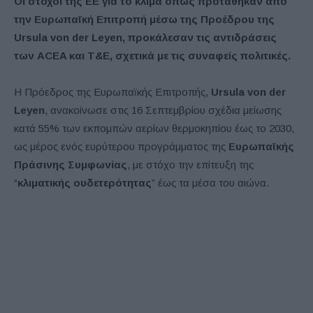
Οι στόχοι της ΕΕ για το κλίμα όπως προτάθηκαν από
την Ευρωπαϊκή Επιτροπή μέσω της Προέδρου της
Ursula von der Leyen, προκάλεσαν τις αντιδράσεις
των ACEA και T&E, σχετικά με τις συναφείς πολιτικές.
H Πρόεδρος της Ευρωπαϊκής Επιτροπής,
Ursula
von
der
Leyen
, ανακοίνωσε στις 16 Σεπτεμβρίου σχέδια μείωσης
κατά 55% των εκπομπών αερίων θερμοκηπίου έως το 2030,
ως μέρος ενός ευρύτερου προγράμματος της
Ευρωπαϊκής
Πράσινης Συμφωνίας
, με στόχο την επίτευξη της
“
κλιματικής ουδετερότητας
” έως τα μέσα του αιώνα.