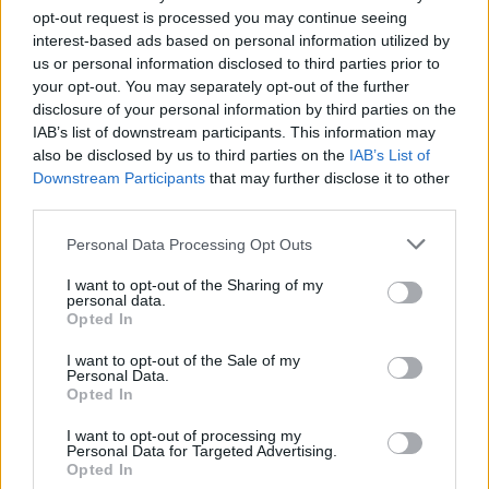
opt-out request is processed you may continue seeing
[2] Το CO2 του κλάδου μεταφορών θα συμπεριληφθεί στο
interest-based ads based on personal information utilized by
ETS περιλαμβάνοντας τις πωλήσεις καυσίμων και
us or personal information disclosed to third parties prior to
καθιστώντας τους προμηθευτές καυσίμων (εταιρείες
your opt-out. You may separately opt-out of the further
πετρελαίου) υπεύθυνους για την αγορά αντίστοιχων αδειών
disclosure of your personal information by third parties on the
IAB’s list of downstream participants. This information may
εκπομπών CO2. Δεδομένου ότι ένα λίτρο καυσίμου
also be disclosed by us to third parties on the
IAB’s List of
μεταφορών εκπέμπει περίπου 2,5 κιλά CO2 όταν καίγεται,
Downstream Participants
that may further disclose it to other
στην τρέχουσα τιμή των 25 ευρώ / tCO2, οι τιμές των
third parties.
καυσίμων θα αυξηθούν κατά περίπου 0,06 ευρώ / λίτρο. Μια
Please note that this website/app uses one or more Google
Personal Data Processing Opt Outs
προσδοκώμενη τιμή CO2 50 ευρώ / tCO2 θα οδηγούσε σε
services and may gather and store information including but
αυξήσεις 0,12 ευρώ / λίτρο.
not limited to your visit or usage behaviour. You may click to
I want to opt-out of the Sharing of my
personal data.
grant or deny consent to Google and its third-party tags to
Opted In
use your data for below specified purposes in below Google
consent section.
I want to opt-out of the Sale of my
Personal Data.
Opted In
I want to opt-out of processing my
Personal Data for Targeted Advertising.
Opted In