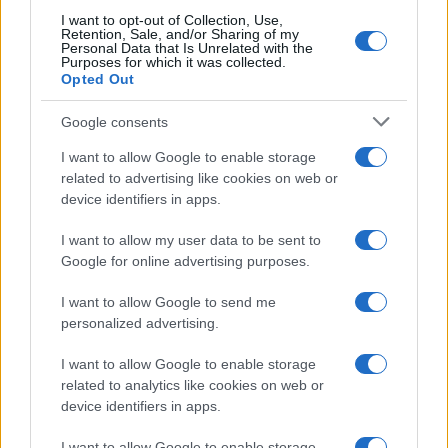
I want to opt-out of Collection, Use,
Retention, Sale, and/or Sharing of my
Personal Data that Is Unrelated with the
Εθνική Παίδων: Ξέσπασε 86-63 στη Γεωργία, αλλά
Purposes for which it was collected.
αποχώρησε τραυματίας ο Σπανός
Opted Out
Google consents
I want to allow Google to enable storage
related to advertising like cookies on web or
device identifiers in apps.
I want to allow my user data to be sent to
Live στις 16:00, ο αγώνας
Google for online advertising purposes.
της Εθνικής Νεανίδων
Στα 15 δισ. ευρώ ο στόχος
απέναντι στην Ισλανδία
για νέα δάνεια το 2026 - Η
I want to allow Google to send me
«ακτινογραφία» της
personalized advertising.
κερδοφορίας των
τραπεζών το α΄ εξάμηνο
I want to allow Google to enable storage
related to analytics like cookies on web or
device identifiers in apps.
I want to allow Google to enable storage