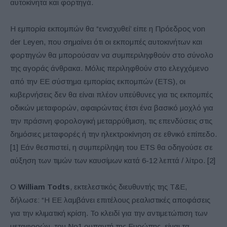
αυτοκίνητα και φορτηγά.
Η εμπορία εκπομπών θα “ενισχυθεί’ είπε η Πρόεδρος von
der Leyen, που σημαίνει ότι οι εκπομπές αυτοκινήτων και
φορτηγών θα μπορούσαν να συμπεριληφθούν στο σύνολο
της αγοράς άνθρακα. Μόλις περιληφθούν στο ελεγχόμενο
από την ΕΕ σύστημα εμπορίας εκπομπών (ETS), οι
κυβερνήσεις δεν θα είναι πλέον υπεύθυνες για τις εκπομπές
οδικών μεταφορών, αφαιρώντας έτσι ένα βασικό μοχλό για
την πράσινη φορολογική μεταρρύθμιση, τις επενδύσεις στις
δημόσιες μεταφορές ή την ηλεκτροκίνηση σε εθνικό επίπεδο.
[1] Εάν θεσπιστεί, η συμπερίληψη του ETS θα οδηγούσε σε
αύξηση των τιμών των καυσίμων κατά 6-12 λεπτά / λίτρο. [2]
Ο
William Todts
, εκτελεστικός διευθυντής της T&E,
δήλωσε: “Η ΕΕ λαμβάνει επιτέλους ρεαλιστικές αποφάσεις
για την κλιματική κρίση. Το κλειδί για την αντιμετώπιση των
μεταφορών, τον Νο1 ρυπαντή της Ευρώπης, είναι τα