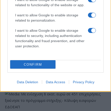
related to functionality of the website or app.
Όμιλος ΔΕΗ: Νέα συμφωνία για χαρτοφυλάκιο έργων ΑΠΕ
άνω των 2 GW σε Πολωνία και Ουγγαρία
I want to allow Google to enable storage
related to personalization.
I want to allow Google to enable storage
related to security, including authentication
functionality and fraud prevention, and other
user protection.
Fourlis: Συμφωνία για την
πώληση συμμετοχής στο
ΣΚΑΪ: Ολοκληρώθηκε η
CONFIRM
Sofia South Ring Mall έναντι
θητεία του Γρηγόρη
49,35 εκατ. ευρώ
Δημητριάδη - Ο Γιάννης
Αλαφούζος επιστρέφει στη
θέση του CEO
Data Deletion
Data Access
Privacy Policy