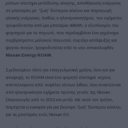
ρύπων σύστημα μετάδοσης κίνησης, αποθήκευση ενέργειας
σε μπαταρίες με “ζωή” δεύτερου κύκλου και παραγωγή
ηλιακής ενέργειας. Καθώς ο ηλεκτροκινητήρας του οχήματος
τροφοδοτείται από μια μπαταρία 40kWh, ο εξοπλισμός του
φορτηγού για το παγωτό, που περιλαμβάνει ένα μηχάνημα
σερβιρίσματος μαλακού παγωτού, συρτάρι κατάψυξης και
ψυγείο ποτών, τροφοδοτείται από το νέο-αποκαλυφθέν
Nissan Energy ROAM
.
Σχεδιασμένο τόσο για επαγγελματική χρήση, όσο και για
αναψυχή, το ROAM είναι ένα φορητό σύστημα ισχύος
αποτελούμενο από κυψέλες ιόντων λιθίου, που ανακτώνται
από ηλεκτροκίνητα οχήματα πρώτης γενιάς της Nissan
(παραγωγής από το 2010 και μετά). Με αυτό τον τρόπο,
παρέχεται η ευκαιρία για μια βιώσιμη “ζωή” δεύτερου κύκλου,
για τις μπαταρίες ενός Nissan EV.