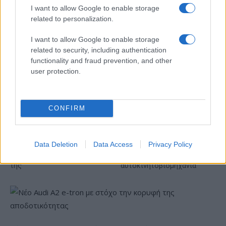
I want to allow Google to enable storage
related to personalization.
I want to allow Google to enable storage
related to security, including authentication
functionality and fraud prevention, and other
IAB Hellas: Νέα Διοικούσα Επιτροπή και νέο Διοικητικό
Συμβούλιο - Πρόεδρος ο Γαληνός Γιαγλής
user protection.
CONFIRM
Data Deletion
Data Access
Privacy Policy
Η Toyota φέρνει νέα γενιά
Σε κινεζική… πολιορκία η
μπαταριών για τα υβριδικά
ευρωπαϊκή
της
αυτοκινητοβιομηχανία