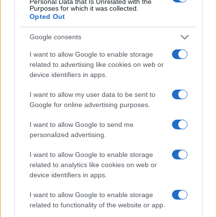
Personal Data that Is Unrelated with the
Purposes for which it was collected.
Opted Out
Google consents
I want to allow Google to enable storage
Metlen: Ρεκόρ EBITDA στο α' εξάμηνο, στα 550 εκατ. ευρώ –
related to advertising like cookies on web or
Καθαρά κέρδη 313 εκατ. ευρώ
device identifiers in apps.
I want to allow my user data to be sent to
Google for online advertising purposes.
I want to allow Google to send me
personalized advertising.
I want to allow Google to enable storage
related to analytics like cookies on web or
Χρηματοδότηση 8 εκατ.
device identifiers in apps.
ευρώ σε 843 μέσα
Media: Με ενίσχυση 8 εκατ.
ενημέρωσης- Ξεκίνησε το
ευρώ σε 451 επιχειρήσεις
πενταετές πρόγραμμα
I want to allow Google to enable storage
ξεκίνησε το πρόγραμμα
ενίσχυσης του Τύπου
related to functionality of the website or app.
στήριξης- Κάλυψη
εισφορών ΕΔΟΕΑΠ