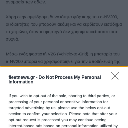
ονομασία των οδών.
Χάρη στην αμφίδρομη δυνατότητα φόρτισης του e-NV200,
οι ιδιοκτήτες του μπορούν ακόμη και να κερδίσουν εισόδημα
το χειμώνα, όταν το φορτηγό δεν χρησιμοποιείται και τόσο
συχνά.
Μέσω ενός φορτιστή V2G (Vehicle-to-Grid), η μπαταρία του
e-NV200 μπορεί να χρησιμοποιηθεί για την αποθήκευση της
πλεονάζουσας ενέργειας από το εθνικό δίκτυο (ή για
παράδειγμα από τις ανανεώσιμες πηγές του ανέμου και του
fleetnews.gr -
Do Not Process My Personal
Information
ήλιου) και στη συνέχεια να την επιστρέψει στο δίκτυο όταν
την χρειάζεται. Αυτή η τεχνολογία μπορεί να συμβάλει στην
If you wish to opt-out of the sale, sharing to third parties, or
εξισορρόπηση του ενεργειακού ισοζυγίου κατά τις ώρες
processing of your personal or sensitive information for
αιχμής, καθώς και στην παροχή πρόσθετων εσόδων για
targeted advertising by us, please use the below opt-out
τους ιδιοκτήτες του EV, όταν το όχημά τους δεν οδηγείται.
section to confirm your selection. Please note that after your
opt-out request is processed you may continue seeing
interest-based ads based on personal information utilized by