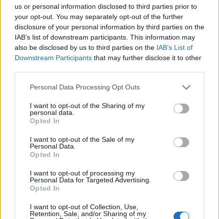
us or personal information disclosed to third parties prior to
your opt-out. You may separately opt-out of the further
disclosure of your personal information by third parties on the
IAB’s list of downstream participants. This information may
also be disclosed by us to third parties on the
IAB’s List of
Downstream Participants
that may further disclose it to other
third parties.
Εθνική Παίδων: Πρεμιέρα στο Ευρωπαϊκό με αντίπαλο την
Ισπανία (live stream)
Please note that this website/app uses one or more Google
Personal Data Processing Opt Outs
services and may gather and store information including but
not limited to your visit or usage behaviour. You may click to
I want to opt-out of the Sharing of my
personal data.
grant or deny consent to Google and its third-party tags to
Opted In
use your data for below specified purposes in below Google
consent section.
I want to opt-out of the Sale of my
Personal Data.
Opted In
Ευρωπαϊκό Κορασίδων:
I want to opt-out of processing my
Τζάμπολ για την Εθνική στα
Personal Data for Targeted Advertising.
Β.Σ. Καρούλιας: Τζίρος 98,7
Ιωάννινα κόντρα στην
Opted In
εκατ. ευρώ και αύξηση
Ιρλανδία (live stream)
κερδών 57% - Τα νέα
I want to opt-out of Collection, Use,
στοιχήματα σε low & non
Retention, Sale, and/or Sharing of my
alcohol