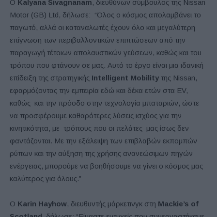
Ο
Kalyana Sivagnanam
, διευθύνων σύμβουλος της Nissan
Motor (GB) Ltd, δήλωσε: “Όλος ο κόσμος απολαμβάνει το
παγωτό, αλλά οι καταναλωτές έχουν όλο και μεγαλύτερη
επίγνωση των περιβαλλοντικών επιπτώσεων από την
παραγωγή τέτοιων απολαυστικών γεύσεων, καθώς και του
τρόπου που φτάνουν σε μας. Αυτό το έργο είναι μια ιδανική
επίδειξη της στρατηγικής
Intelligent Mobility
της Nissan,
εφαρμόζοντας την εμπειρία εδώ και δέκα ετών στα EV,
καθώς και την πρόοδο στην τεχνολογία μπαταριών, ώστε
να προσφέρουμε καθαρότερες λύσεις ισχύος για την
κινητικότητα, με τρόπους που οι πελάτες μας ίσως δεν
φαντάζονται. Με την εξάλειψη των επιβλαβών εκπομπών
ρύπων και την αύξηση της χρήσης ανανεώσιμων πηγών
ενέργειας, μπορούμε να βοηθήσουμε να γίνει ο κόσμος μας
καλύτερος για όλους.”
Ο
Karin Hayhow
, διευθυντής μάρκετινγκ στη
Mackie’s of
Scotland
, δήλωσε: “Είμαστε ευτυχείς που συνεργαστήκαμε