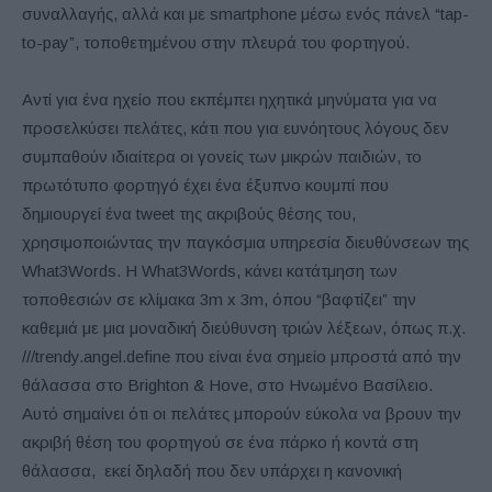
συναλλαγής, αλλά και με smartphone μέσω ενός πάνελ “tap-
to-pay”, τοποθετημένου στην πλευρά του φορτηγού.
Αντί για ένα ηχείο που εκπέμπει ηχητικά μηνύματα για να
προσελκύσει πελάτες, κάτι που για ευνόητους λόγους δεν
συμπαθούν ιδιαίτερα οι γονείς των μικρών παιδιών, το
πρωτότυπο φορτηγό έχει ένα έξυπνο κουμπί που
δημιουργεί ένα tweet της ακριβούς θέσης του,
χρησιμοποιώντας την παγκόσμια υπηρεσία διευθύνσεων της
What3Words. Η What3Words, κάνει κατάτμηση των
τοποθεσιών σε κλίμακα 3m x 3m, όπου “βαφτίζει” την
καθεμιά με μια μοναδική διεύθυνση τριών λέξεων, όπως π.χ.
///trendy.angel.define που είναι ένα σημείο μπροστά από την
θάλασσα στο Brighton & Hove, στο Ηνωμένο Βασίλειο.
Αυτό σημαίνει ότι οι πελάτες μπορούν εύκολα να βρουν την
ακριβή θέση του φορτηγού σε ένα πάρκο ή κοντά στη
θάλασσα, εκεί δηλαδή που δεν υπάρχει η κανονική