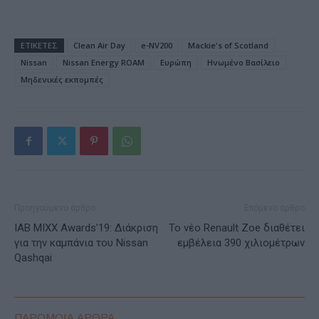
ΕΤΙΚΕΤΕΣ
Clean Air Day
e-NV200
Mackie's of Scotland
Nissan
Nissan Energy ROAM
Ευρώπη
Ηνωμένο Βασίλειο
Μηδενικές εκπομπές
Προηγούμενο άρθρο
Επόμενο άρθρο
ΙΑΒ ΜIXX Awards’19: Διάκριση
To νέo Renault Zoe διαθέτει
για την καμπάνια του Nissan
εμβέλεια 390 χιλιομέτρων
Qashqai
ΠΑΡΟΜΟΙΑ ΑΡΘΡΑ