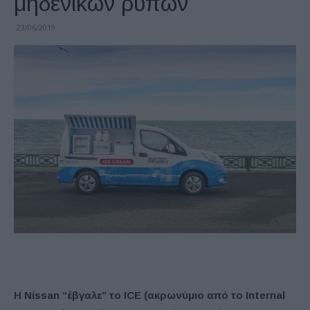
μηδενικών ρύπων
23/06/2019
Η Nissan “έβγαλε” το ICE (ακρωνύμιο από το Internal