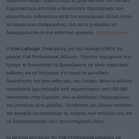
αυξάνουν ακόμα περισσότερο τη χρηστικότητα του Ducato.
Σημαντικότερη αποτελεί η δυνατότητα περιστροφής των
μπροστινών καθισμάτων κατά τον κατακόρυφο άξονα (όταν
το όχημα είναι σταθμευμένο), έτσι ώστε η καμπίνα να
διαμορφώνεται σε ένα καθιστικό-γραφείο.
escortnavi.com
Ο
Eric Laforge
, Επικεφαλής για την περιοχή ΕMEA της
μάρκας Fiat Professional, δήλωσε: “Είμαστε περήφανοι που
έχουμε τη δυνατότητα να βρισκόμαστε σε τόσο σημαντικές
εκθέσεις και να δείχνουμε στο κοινό τις μοναδικές
δυνατότητες του best seller μας, του Ducato. Μόνο η έκδοση
motorhome έχει επιλεχθεί από περισσότερες από 500.000
οικογένειες στην Ευρώπη, ενώ οι διαθέσιμες διαμορφώσεις
του μοντέλου είναι χιλιάδες. Οι εκθέσεις μας δίνουν επιπλέον
την ευκαιρία να ακούσουμε τις ανάγκες των πελατών μας και
να δημιουργήσουμε νέες πρωτοποριακές ιδέες”.
Οι κάτοχοι μοντέλων της Fiat Professional μπορούν να