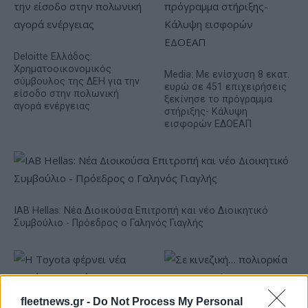
Deloitte Ελλάδος:
Χρηματοοικονομικός
Media: Με ενίσχυση 8 εκατ.
σύμβουλος της ΔΕΗ για την
ευρώ σε 451 επιχειρήσεις
είσοδο στην πολωνική
ξεκίνησε το πρόγραμμα
αγορά ενέργειας
στήριξης- Κάλυψη
εισφορών ΕΔΟΕΑΠ
IAB Hellas: Νέα Διοικούσα Επιτροπή και νέο Διοικητικό
Συμβούλιο - Πρόεδρος ο Γαληνός Γιαγλής
fleetnews.gr -
Do Not Process My Personal