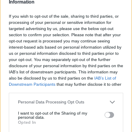
Information
Η Toyota φέρνει νέα γενιά
Σε κινεζική… πολιορκία η
μπαταριών για τα υβριδικά
ευρωπαϊκή
If you wish to opt-out of the sale, sharing to third parties, or
της
αυτοκινητοβιομηχανία
processing of your personal or sensitive information for
targeted advertising by us, please use the below opt-out
section to confirm your selection. Please note that after your
opt-out request is processed you may continue seeing
interest-based ads based on personal information utilized by
us or personal information disclosed to third parties prior to
Νέο Audi A2 e-tron με στόχο την κορυφή της
your opt-out. You may separately opt-out of the further
αποδοτικότητας
disclosure of your personal information by third parties on the
IAB’s list of downstream participants. This information may
also be disclosed by us to third parties on the
IAB’s List of
Downstream Participants
that may further disclose it to other
third parties.
Please note that this website/app uses one or more Google
Personal Data Processing Opt Outs
Γιαννακόπουλος: «Όταν σου
services and may gather and store information including but
ρίχνουν μια πέτρα, τους
not limited to your visit or usage behaviour. You may click to
I want to opt-out of the Sharing of my
Ευρωπαϊκό Κορασίδων:
καταστρέφεις» (vid)
personal data.
Άνετη νίκη της Ελλάδας
grant or deny consent to Google and its third-party tags to
Opted In
στην πρεμιέρα, 78-36 την
use your data for below specified purposes in below Google
Ιρλανδία
consent section.