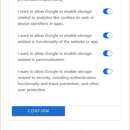
I want to allow Google to enable storage
Η Chery επενδύει 75 εκατ. δολάρια στην KG Mobility
related to analytics like cookies on web or
device identifiers in apps.
I want to allow Google to enable storage
related to functionality of the website or app.
Το FIAT 500 Hybrid τώρα
I want to allow Google to enable storage
από 18.990 ευρώ
related to personalization.
I want to allow Google to enable storage
Ατρόμητος και Novibet
related to security, including authentication
συνεχίζουν μαζί: Ανανέωση
της συνεργασίας τους μέχρι
functionality and fraud prevention, and other
το 2028
user protection.
CONFIRM
18η συνεχόμενη χρονιά για τον ΟΤΕ στη διεθνή σειρά