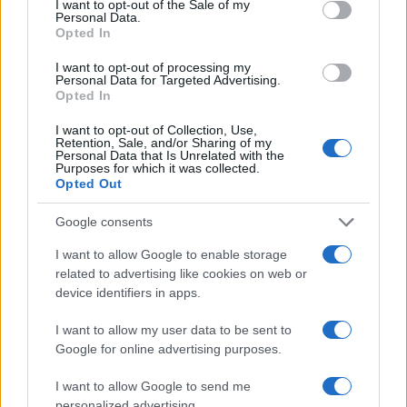
I want to opt-out of the Sale of my
Personal Data.
Opted In
I want to opt-out of processing my
Personal Data for Targeted Advertising.
Opted In
ΕΛΣΤΑΤ: Στο 3,4% υποχώρησε ο πληθωρισμός τον Ιούλιο
I want to opt-out of Collection, Use,
Retention, Sale, and/or Sharing of my
Personal Data that Is Unrelated with the
Purposes for which it was collected.
Opted Out
Google consents
I want to allow Google to enable storage
Metlen: Ρεκόρ EBITDA στο
related to advertising like cookies on web or
α' εξάμηνο, στα 550 εκατ.
device identifiers in apps.
Χρηματοδότηση 8 εκατ.
ευρώ – Καθαρά κέρδη 313
ευρώ σε 843 μέσα
εκατ. ευρώ
ενημέρωσης- Ξεκίνησε το
I want to allow my user data to be sent to
πενταετές πρόγραμμα
Google for online advertising purposes.
ενίσχυσης του Τύπου
I want to allow Google to send me
personalized advertising.