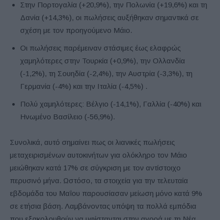
Στην Πορτογαλία (+20,9%), την Πολωνία (+19,6%) και τη
Δανία (+14,3%), οι πωλήσεις αυξήθηκαν σημαντικά σε
σχέση με τον προηγούμενο Μάιο.
Οι πωλήσεις παρέμειναν στάσιμες έως ελαφρώς
χαμηλότερες στην Τουρκία (+0,9%), την Ολλανδία
(-1,2%), τη Σουηδία (-2,4%), την Αυστρία (-3,3%), τη
Γερμανία (-4%) και την Ιταλία (-4,5%) .
Πολύ χαμηλότερες: Βέλγιο (-14,1%), Γαλλία (-40%) και
Ηνωμένο Βασίλειο (-56,9%).
Συνολικά, αυτό σημαίνει πως οι λιανικές πωλήσεις
μεταχειρισμένων αυτοκινήτων για ολόκληρο τον Μάιο
μειώθηκαν κατά 17% σε σύγκριση με τον αντίστοιχο
περυσινό μήνα. Ωστόσο, τα στοιχεία για την τελευταία
εβδομάδα του Μαΐου παρουσίασαν μείωση μόνο κατά 9%
σε ετήσια βάση. Λαμβάνοντας υπόψη τα πολλά εμπόδια
που εξακολουθούν να υφίστανται στην αγορά με τη Νέα