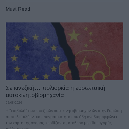
Must Read
Σε κινεζική… πολιορκία η ευρωπαϊκή
αυτοκινητοβιομηχανία
06/08/2026
Η "εισβολή" των κινεζικών αυτοκινητοβιομηχανιών στην Ευρώπη
αποτελεί πλέον μια πραγματικότητα που ήδη αναδιαμορφώνει
τον χάρτη της αγοράς, κερδίζοντας σταθερά μερίδια αγοράς,
πιέζοντας τις...