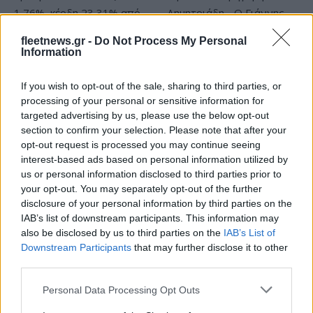
fleetnews.gr -
Do Not Process My Personal
Information
Χρηματιστήριο Αθηνών:
Εβδομαδιαία άνοδος 1,76%,
ΣΚΑΪ: Ολοκληρώθηκε η
If you wish to opt-out of the sale, sharing to third parties, or
κέρδη 23,31% από τις αρχές
θητεία του Γρηγόρη
processing of your personal or sensitive information for
του έτους
Δημητριάδη - Ο Γιάννης
targeted advertising by us, please use the below opt-out
Αλαφούζος επιστρέφει στη
section to confirm your selection. Please note that after your
θέση του CEO
opt-out request is processed you may continue seeing
interest-based ads based on personal information utilized by
us or personal information disclosed to third parties prior to
your opt-out. You may separately opt-out of the further
disclosure of your personal information by third parties on the
IAB’s list of downstream participants. This information may
also be disclosed by us to third parties on the
IAB’s List of
Media: Με ενίσχυση 8 εκατ. ευρώ σε 451 επιχειρήσεις
Downstream Participants
that may further disclose it to other
ξεκίνησε το πρόγραμμα στήριξης- Κάλυψη εισφορών
third parties.
ΕΔΟΕΑΠ
Please note that this website/app uses one or more Google
Personal Data Processing Opt Outs
services and may gather and store information including but