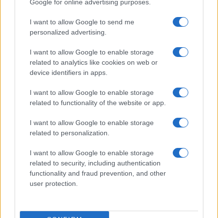
Google for online advertising purposes.
στην Ισλανδία για την 5η
ιστορία στη νίκη της Ιντιάνα
θέση στο Ευρωμπάσκετ (live
επί του Σικάγο (vids)
stream)
I want to allow Google to send me
personalized advertising.
I want to allow Google to enable storage
related to analytics like cookies on web or
device identifiers in apps.
Ελληνική Αναπτυξιακή Τράπεζα: Με «προίκα» 2 δισ. ευρώ
ανοίγει δρόμο για δάνεια έως 5 δισ. σε μικρομεσαίες
I want to allow Google to enable storage
related to functionality of the website or app.
I want to allow Google to enable storage
related to personalization.
I want to allow Google to enable storage
related to security, including authentication
functionality and fraud prevention, and other
user protection.
Β.Σ. Καρούλιας: Τζίρος 98,7
Deloitte Ελλάδος:
εκατ. ευρώ και αύξηση
Χρηματοοικονομικός
κερδών 57% - Τα νέα
σύμβουλος της ΔΕΗ για την
στοιχήματα σε low & non
είσοδο στην πολωνική