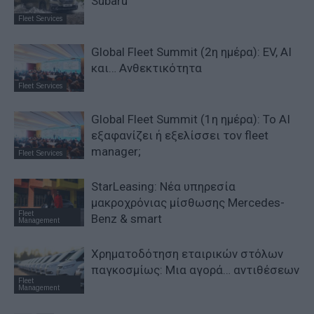
Subaru
Fleet Services
Global Fleet Summit (2η ημέρα): EV, AI
και… Ανθεκτικότητα
Fleet Services
Global Fleet Summit (1η ημέρα): Το ΑΙ
εξαφανίζει ή εξελίσσει τον fleet
manager;
Fleet Services
StarLeasing: Νέα υπηρεσία
μακροχρόνιας μίσθωσης Mercedes-
Fleet
Benz & smart
Management
Χρηματοδότηση εταιρικών στόλων
παγκοσμίως: Μια αγορά… αντιθέσεων
Fleet
Management