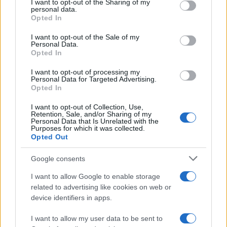
not limited to your visit or usage behaviour. You may click to
I want to opt-out of the Sharing of my
personal data.
grant or deny consent to Google and its third-party tags to
Opted In
use your data for below specified purposes in below Google
consent section.
I want to opt-out of the Sale of my
Η Toyota φέρνει νέα γενιά
Σε κινεζική… πολιορκία η
Personal Data.
μπαταριών για τα υβριδικά
ευρωπαϊκή
Opted In
της
αυτοκινητοβιομηχανία
I want to opt-out of processing my
Personal Data for Targeted Advertising.
Opted In
I want to opt-out of Collection, Use,
Retention, Sale, and/or Sharing of my
Personal Data that Is Unrelated with the
Νέο Audi A2 e-tron με στόχο την κορυφή της
Purposes for which it was collected.
αποδοτικότητας
Opted Out
Google consents
I want to allow Google to enable storage
related to advertising like cookies on web or
device identifiers in apps.
I want to allow my user data to be sent to
Εθνική Νεανίδων: Απέναντι
Η Κέλσι Μίτσελ έγραψε