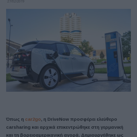
27/02/2019
Όπως η
car
2
go
, η
DriveNow
προσφέρει ελεύθερο
carsharing
και αρχικά επικεντρώθηκε στη γερμανική
και τη βορειοαμερικανική αγορά. Δημιουργήθηκε ως