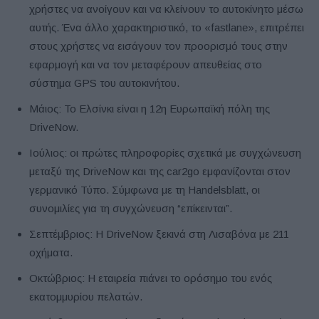
χρήστες να ανοίγουν και να κλείνουν το αυτοκίνητο μέσω
αυτής. Ένα άλλο χαρακτηριστικό, το «fastlane», επιτρέπει
στους χρήστες να εισάγουν τον προορισμό τους στην
εφαρμογή και να τον μεταφέρουν απευθείας στο
σύστημα GPS του αυτοκινήτου.
Μάιος: Το Ελσίνκι είναι η 12η Ευρωπαϊκή πόλη της
DriveNow.
Ιούλιος: οι πρώτες πληροφορίες σχετικά με συγχώνευση
μεταξύ της DriveNow και της car2go εμφανίζονται στον
γερμανικό Τύπο. Σύμφωνα με τη Handelsblatt, οι
συνομιλίες για τη συγχώνευση “επίκεινται”.
Σεπτέμβριος: Η DriveNow ξεκινά στη Λισαβόνα με 211
οχήματα.
Οκτώβριος: Η εταιρεία πιάνει το ορόσημο του ενός
εκατομμυρίου πελατών.