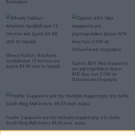
Βουλγαρία
Εθνική Παίδων: Απώλεσε
προβάδισμα 13 πόντων και
Όμιλος ΔΕΗ: Νέα συμφωνία
έχασε 84-89 από το Ισραήλ
για χαρτοφυλάκιο έργων
ΑΠΕ άνω των 2 GW σε
Πολωνία και Ουγγαρία
Fourlis: Συμφωνία για την πώληση συμμετοχής στο Sofia
South Ring Mall έναντι 49,35 εκατ. ευρώ