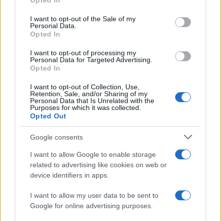
Opted In
use your data for below specified purposes in below Google
consent section.
I want to opt-out of the Sale of my
Personal Data.
Opted In
I want to opt-out of processing my
Personal Data for Targeted Advertising.
Η Toyota φέρνει νέα γενιά
Σε κινεζική… πολιορκία η
Opted In
μπαταριών για τα υβριδικά
ευρωπαϊκή
της
αυτοκινητοβιομηχανία
I want to opt-out of Collection, Use,
Retention, Sale, and/or Sharing of my
Personal Data that Is Unrelated with the
Purposes for which it was collected.
Opted Out
Google consents
Νέο Audi A2 e-tron με στόχο την κορυφή της
αποδοτικότητας
I want to allow Google to enable storage
related to advertising like cookies on web or
device identifiers in apps.
I want to allow my user data to be sent to
Google for online advertising purposes.
ΠΑΟΚ: Από σήμερα στη