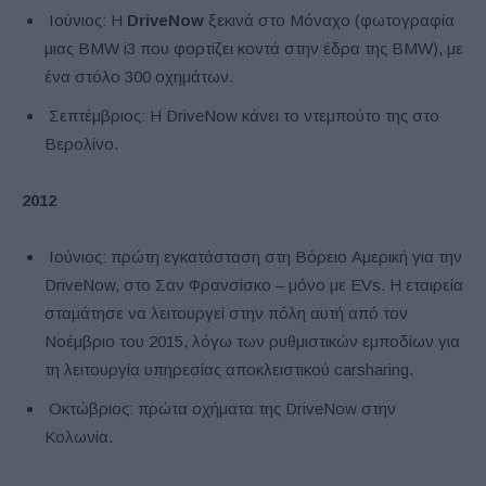
Ιούνιος: Η
DriveNow
ξεκινά στο Μόναχο (φωτογραφία
μιας BMW i3 που φορτίζει κοντά στην έδρα της BMW), με
ένα στόλο 300 οχημάτων.
Σεπτέμβριος: Η DriveNow κάνει το ντεμπούτο της στο
Βερολίνο.
2012
Ιούνιος: πρώτη εγκατάσταση στη Βόρειο Αμερική για την
DriveNow, στο Σαν Φρανσίσκο – μόνο με EVs. Η εταιρεία
σταμάτησε να λειτουργεί στην πόλη αυτή από τον
Νοέμβριο του 2015, λόγω των ρυθμιστικών εμποδίων για
τη λειτουργία υπηρεσίας αποκλειστικού carsharing.
Οκτώβριος: πρώτα οχήματα της DriveNow στην
Κολωνία.