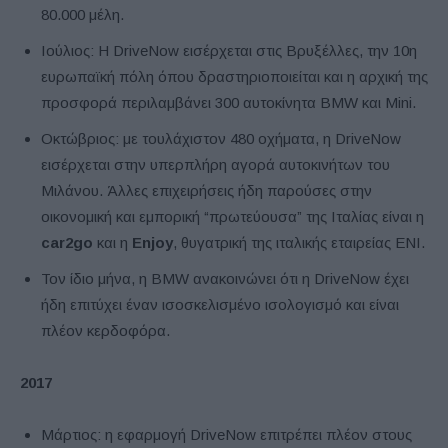
80.000 μέλη.
Ιούλιος: Η DriveNow εισέρχεται στις Βρυξέλλες, την 10η
ευρωπαϊκή πόλη όπου δραστηριοποιείται και η αρχική της
προσφορά περιλαμβάνει 300 αυτοκίνητα BMW και Mini.
Οκτώβριος: με τουλάχιστον 480 οχήματα, η DriveNow
εισέρχεται στην υπερπλήρη αγορά αυτοκινήτων του
Μιλάνου. Άλλες επιχειρήσεις ήδη παρούσες στην
οικονομική και εμπορική “πρωτεύουσα” της Ιταλίας είναι η
car2go
και η
Enjoy
, θυγατρική της ιταλικής εταιρείας ENI.
Τον ίδιο μήνα, η BMW ανακοινώνει ότι η DriveNow έχει
ήδη επιτύχει έναν ισοσκελισμένο ισολογισμό και είναι
πλέον κερδοφόρα.
2017
Μάρτιος: η εφαρμογή DriveNow επιτρέπει πλέον στους