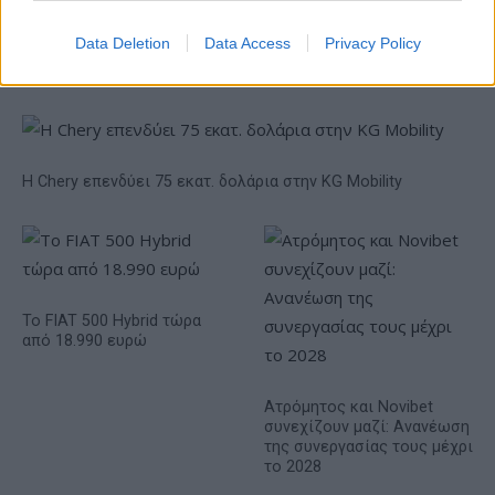
εκατ. ευρώ και αύξηση
Χρηματοοικονομικός
κερδών 57% - Τα νέα
σύμβουλος της ΔΕΗ για την
Data Deletion
Data Access
Privacy Policy
στοιχήματα σε low & non
είσοδο στην πολωνική
alcohol
αγορά ενέργειας
Η Chery επενδύει 75 εκατ. δολάρια στην KG Mobility
Το FIAT 500 Hybrid τώρα
από 18.990 ευρώ
Ατρόμητος και Novibet
συνεχίζουν μαζί: Ανανέωση
της συνεργασίας τους μέχρι
το 2028