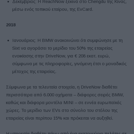
Δεκέμβριος: Η ReachNow ξεκινά στο Chengdu της Κίνας,
μέσω ενός τοπικού εταίρου, της EvCard.
2018
Ιανουάριος: Η BMW ανακοινώνει ότι συμφώνησε με τη
Sixt να αγοράσει το μερίδιο του 50% της εταιρείας
ενοικίασης στην DriveNow, για € 208 εκατ. ευρώ,
σύμφωνα με τις πληροφορίες, γινόμενη έτσι ο μοναδικός
μέτοχος της εταιρείας.
Σύμφωνα με τα τελευταία στοιχεία, η DriveNow διαθέτει
περισσότερα από 6.000 οχήματα – διάφορες σειρές BMW,
καθώς και διάφορα μοντέλα MINI – σε εννέα ευρωπαϊκές
χώρες. Το μερίδιο των EVs στο σύνολο του στόλου της
εταιρείας είναι περίπου 15% και πρόκειται να αυξηθεί.
Η υπηρεσία διαθέτει πάνω από ένα εκατομμύριο πελάτες σε