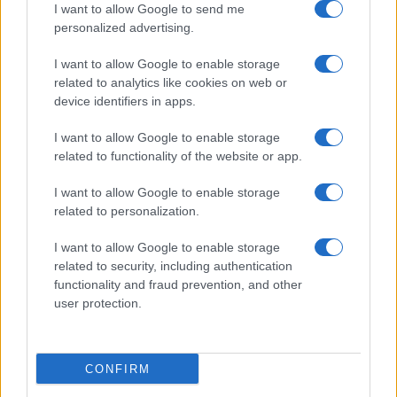
Θεσσαλονίκη ο Τρινκέρι
I want to allow Google to send me
personalized advertising.
Εθνική Κορασίδων:
Απέναντι στη Δανία για το
I want to allow Google to enable storage
2/2 στο Ευρωμπάσκετ (live
stream)
related to analytics like cookies on web or
device identifiers in apps.
I want to allow Google to enable storage
related to functionality of the website or app.
I want to allow Google to enable storage
Ελληνική Αναπτυξιακή Τράπεζα: Με «προίκα» 2 δισ. ευρώ
ανοίγει δρόμο για δάνεια έως 5 δισ. σε μικρομεσαίες
related to personalization.
I want to allow Google to enable storage
related to security, including authentication
functionality and fraud prevention, and other
user protection.
CONFIRM
Β.Σ. Καρούλιας: Τζίρος 98,7
Deloitte Ελλάδος: