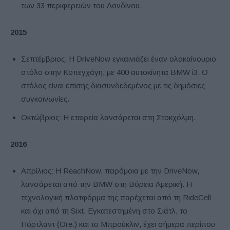
των 33 περιφερειών του Λονδίνου.
2015
Σεπτέμβριος: Η DriveNow εγκαινιάζει έναν ολοκαίνουριο
στόλο στην Κοπεγχάγη, με 400 αυτοκίνητα BMW i3. Ο
στόλος είναι επίσης διασυνδεδεμένος με τις δημόσιες
συγκοινωνίες.
Οκτώβριος: Η εταιρεία λανσάρεται στη Στοκχόλμη.
2016
Απρίλιος: Η ReachNow, παρόμοια με την DriveNow,
λανσάρεται από την BMW στη Βόρεια Αμερική. Η
τεχνολογική πλατφόρμα της παρέχεται από τη RideCell
και όχι από τη Sixt. Εγκατεστημένη στο Σιάτλ, το
Πόρτλαντ (Ore.) και το Μπρούκλιν, έχει σήμερα περίπου