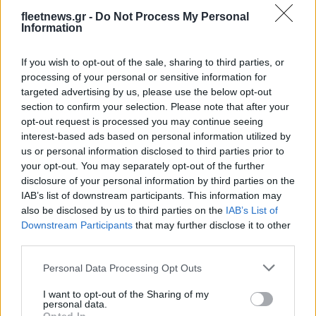
fleetnews.gr -
Do Not Process My Personal
Information
If you wish to opt-out of the sale, sharing to third parties, or
processing of your personal or sensitive information for
targeted advertising by us, please use the below opt-out
Χρηματιστήριο Αθηνών:
section to confirm your selection. Please note that after your
Εβδομαδιαία άνοδος 1,76%,
ΣΚΑΪ: Ολοκληρώθηκε η
opt-out request is processed you may continue seeing
κέρδη 23,31% από τις αρχές
θητεία του Γρηγόρη
του έτους
interest-based ads based on personal information utilized by
Δημητριάδη - Ο Γιάννης
us or personal information disclosed to third parties prior to
Αλαφούζος επιστρέφει στη
your opt-out. You may separately opt-out of the further
θέση του CEO
disclosure of your personal information by third parties on the
IAB’s list of downstream participants. This information may
also be disclosed by us to third parties on the
IAB’s List of
Downstream Participants
that may further disclose it to other
third parties.
Please note that this website/app uses one or more Google
Personal Data Processing Opt Outs
Media: Με ενίσχυση 8 εκατ. ευρώ σε 451 επιχειρήσεις
services and may gather and store information including but
ξεκίνησε το πρόγραμμα στήριξης- Κάλυψη εισφορών
not limited to your visit or usage behaviour. You may click to
I want to opt-out of the Sharing of my
ΕΔΟΕΑΠ
personal data.
grant or deny consent to Google and its third-party tags to