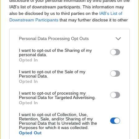
disclosure of your personal information by third parties on the
Van περιλαμβάνεται το ηχοσύστημα R & GO, με χειριστήρια
IAB’s list of downstream participants. This information may
στην κολώνα του τιμονιού, bluetooth, MP3 & audio
also be disclosed by us to third parties on the
IAB’s List of
Downstream Participants
that may further disclose it to other
streaming, ενώ το σύστημα συμπληρώνουν οι πίσω
third parties.
αισθητήρες στάθμευσης, με οπτική και ηχητική ένδειξη.
Please note that this website/app uses one or more Google
Personal Data Processing Opt Outs
services and may gather and store information including but
1.5
Blue
dCi
75 & 95
hp
: Ένας εμβληματικός κινητήρας
not limited to your visit or usage behaviour. You may click to
I want to opt-out of the Sharing of my
στην υπηρεσία του επαγγελματία
personal data.
grant or deny consent to Google and its third-party tags to
Opted In
use your data for below specified purposes in below Google
Το νέο Express Van διατίθεται με τον κινητήρα diesel 1.5 Blue
consent section.
I want to opt-out of the Sale of my
Personal Data.
dCi, με απόδοση 75 & 95 ίππων (220 Nm και 240 Nm ροπής
Opted In
αντίστοιχα), που συνδυάζεται με χειροκίνητο κιβώτιο 6
σχέσεων, ενώ εξασφαλίζει χαμηλή κατανάλωση από 5,0 λ.
I want to opt-out of processing my
Personal Data for Targeted Advertising.
/100χλμ. (134 γρ. CO2/χλμ.), νούμερα που του
Opted In
εξασφαλίζουν καθημερινή πρόσβαση στον πράσινο
I want to opt-out of Collection, Use,
δακτύλιο.
Retention, Sale, and/or Sharing of my
Personal Data that Is Unrelated with the
Purposes for which it was collected.
Opted Out
Σε συνδυασμό με το σύστημα Eco-Mode, που μπορεί να