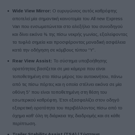
Wide View Mirror:
Ο ευρυγώνιος αυτός καθρέφτης
αποτελεί μία σημαντική καινοτομία του All new Express
Van που ενσωματώνεται στο αλεξήλιο του συνοδηγού
και δίνει εικόνα ¾ της πίσω νεκρής γωνίας, εξαλείφοντας
τα τυφλά σημεία και προσφέροντας μοναδική ασφάλεια
κατά την οδήγηση σε κόμβους τύπου “Y”.
Rear
View
Assist
:
Το σύστημα υποβοήθησης
ορατότητας βασίζεται σε μια κάμερα που είναι
τοποθετημένη στο πίσω μέρος του αυτοκινήτου, πάνω
από τις πίσω πόρτες και η οποία στέλνει εικόνα σε μία
οθόνη 5” που είναι τοποθετημένη στη θέση του
εσωτερικού καθρέφτη. Έτσι εξασφαλίζει στον οδηγό
εξαιρετική ορατότητα του περιβάλλοντος πίσω από το
όχημα καθ’ όλη τη διάρκεια της διαδρομής και σε κάθε
περίπτωση.
Trailer
Stability
Assist
(
TSA
) / Σύστημα