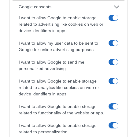
ενεργοποιηθεί από το ταμπλό, εξασφαλίζεται έως και 12%
Google consents
περισσότερη οικονομία καυσίμου. Η ένδειξη αλλαγής
I want to allow Google to enable storage
ταχύτητας («Gear Shift Indication») ενημερώνει τον οδηγό
related to advertising like cookies on web or
για το πότε είναι η καλύτερη στιγμή για αλλαγή ταχύτητας,
device identifiers in apps.
εξοικονομώντας έτσι επιπλέον 5% στα καύσιμα.
I want to allow my user data to be sent to
Google for online advertising purposes.
Η τιμή του ξεκινάει από τις 14.677 ευρώ (+ΦΠΑ), ενώ
καλύπτεται από εργοστασιακή εγγύηση πέντε ετών με όριο
I want to allow Google to send me
100.000 χλμ. (όποιο συμβεί πρώτο και απεριόριστα για τα 2
personalized advertising.
πρώτα έτη), αλλά και με δωρεάν 5ετή οδική βοήθεια.
I want to allow Google to enable storage
Επιπλέον καλύπτεται από εγγύηση βαφής τριών ετών και
related to analytics like cookies on web or
αντισκωρική εγγύηση 12 ετών (χωρίς όριο χιλιομέτρων).
device identifiers in apps.
I want to allow Google to enable storage
related to functionality of the website or app.
I want to allow Google to enable storage
related to personalization.
«Η οικογένεια Μπας φέρεται να βρίσκεται κοντά στην