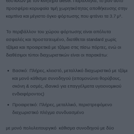
650 κιλών με τον κινητήρα diesel. Παράλληλα, το βαν αυτό
προσφέρει κορυφαία τιμή χωρητικότητας αποθήκευσης στην
καμπίνα και μέγιστο όγκο φόρτωσης που φτάνει τα 3.7 μ³.
Το περιβάλλον του χώρου φόρτωσης είναι απόλυτα
ασφαλές και προστατευμένο, διατίθεται standard χωρίς
τζάμια και προαιρετικά με τζάμια στις πίσω πόρτες, ενώ οι
διαθέσιμοι τύποι διαχωριστικών είναι οι παρακάτω:
Βασικό: Πλήρες, κλειστό, μεταλλικό διαχωριστικό με τζάμι
και μονό κάθισμα συνοδηγού (απομονώνει θορύβους,
σκόνη & οσμές, ιδανικό για επαγγέλματα υγειονομικού
ενδιαφέροντος)
Προαιρετικό: Πλήρες, μεταλλικό, περιστρεφόμενο
διαχωριστικό πλέγμα συνδυασμένο
με μονό πολυλειτουργικό κάθισμα συνοδηγού με δύο