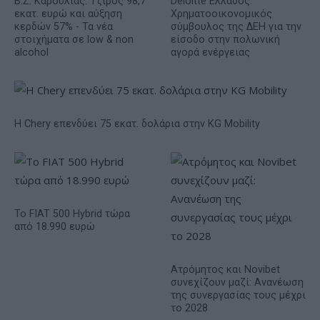
Β.Σ. Καρούλιας: Τζίρος 98,7
Deloitte Ελλάδος:
εκατ. ευρώ και αύξηση
Χρηματοοικονομικός
κερδών 57% - Τα νέα
σύμβουλος της ΔΕΗ για την
στοιχήματα σε low & non
είσοδο στην πολωνική
alcohol
αγορά ενέργειας
Η Chery επενδύει 75 εκατ. δολάρια στην KG Mobility
Το FIAT 500 Hybrid τώρα
από 18.990 ευρώ
Ατρόμητος και Novibet
συνεχίζουν μαζί: Ανανέωση
της συνεργασίας τους μέχρι
το 2028