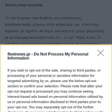
Άνεση στην εργασία
Το νέο Express Van διαθέτει τους καλύτερους
αποθηκευτικούς χώρους στην κατηγορία του, τόσο στην
καμπίνα, με σχεδόν 48 λίτρα, όσο και στο χώρο φόρτωσης
με μεταφορική ικανότητα από 3,3 – 3,7 μ³. Χάρη στους 13
αποθηκευτικούς χώρους τοποθετημένους σε στρατηγικά
σημεία, η ζωή στο εσωτερικό γίνεται ευκολότερη από ποτέ.
fleetnews.gr -
Do Not Process My Personal
Information
Παράλληλα, ο εξοπλισμός πολυμέσων του νέου Express
Van περιλαμβάνει το ηχοσύστημα Connect R&Go και
If you wish to opt-out of the sale, sharing to third parties, or
processing of your personal or sensitive information for
προαιρετικά το αναβαθμισμένο σύστημα πολυμέσων
targeted advertising by us, please use the below opt-out
Renault EASY LINK.
section to confirm your selection. Please note that after your
opt-out request is processed you may continue seeing
Πιο συγκεκριμένα, το σύστημα πολυμέσων EASY LINK
interest-based ads based on personal information utilized by
us or personal information disclosed to third parties prior to
διαθέτει οθόνη αφής 8″, smartphone mirroring και κάμερα
your opt-out. You may separately opt-out of the further
οπισθοπορείας. Στον βασικό εξοπλισμό του All new Express