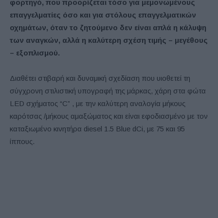
φορτηγό, που προορίζεται τόσο για μεμονωμένους
επαγγελματίες όσο και για στόλους επαγγελματικών
οχημάτων, όταν το ζητούμενο δεν είναι απλά η κάλυψη
των αναγκών, αλλά η καλύτερη σχέση τιμής – μεγέθους
– εξοπλισμού.
Διαθέτει στιβαρή και δυναμική σχεδίαση που υιοθετεί τη
σύγχρονη στιλιστική υπογραφή της μάρκας, χάρη στα φώτα
LED σχήματος “C” , με την καλύτερη αναλογία μήκους
καρότσας /μήκους αμαξώματος και είναι εφοδιασμένο με τον
καταξιωμένο κινητήρα diesel 1.5 Blue dCi, με 75 και 95
ίππους.