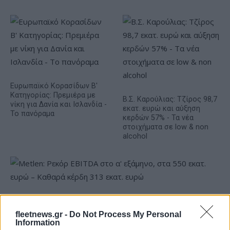
Ευρωπαϊκό Κορασίδων Β'
Κατηγορίας: Πρεμιέρα με
Β.Σ. Καρούλιας: Τζίρος 98,7
νίκη για Δανία και Ισλανδία -
εκατ. ευρώ και αύξηση
Το πανόραμα
κερδών 57% - Τα νέα
στοιχήματα σε low & non
alcohol
Metlen: Ρεκόρ EBITDA στο α' εξάμηνο, στα 550 εκατ. ευρώ –
Καθαρά κέρδη 313 εκατ. ευρώ
fleetnews.gr -
Do Not Process My Personal
Information