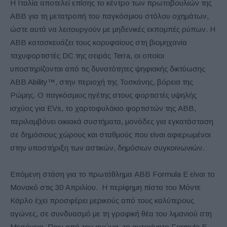
Η Ιταλία αποτελεί επίσης το κέντρο των πρωτοβουλιών της
ABB για τη μετατροπή του παγκόσμιου στόλου οχημάτων,
ώστε αυτά να λειτουργούν με μηδενικές εκπομπές ρύπων. Η
ABB κατασκευάζει τους κορυφαίους στη βιομηχανία
ταχυφορτιστές DC της σειράς Terra, οι οποίοι
υποστηρίζονται από τις δυνατότητες ψηφιακής δικτύωσης
ABB Ability™, στην περιοχή της Τοσκάνης, βόρεια της
Ρώμης. Ο παγκόσμιος ηγέτης στους φορτιστές υψηλής
ισχύος για EVs, το χαρτοφυλάκιο φορτιστών της ABB,
περιλαμβάνει οικιακά συστήματα, μονάδες για εγκατάσταση
σε δημόσιους χώρους και σταθμούς που είναι αφιερωμένοι
στην υποστήριξη των αστικών, δημόσιων συγκοινωνιών.
Επόμενη στάση για το πρωτάθλημα ABB Formula E είναι το
Μονακό στις 30 Απριλίου. Η περίφημη πίστα του Μόντε
Κάρλο έχει προσφέρει μερικούς από τους καλύτερους
αγώνες, σε συνδυασμό με τη γραφική θέα του λιμανιού στη
Μεσόγειο. Πριν από τον αγώνα, το αυτοκίνητο Formula E