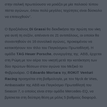
στην ιταλική πρωτεύουσα να μοιάζει με μία παλαιού τύπου
πίστα αγώνων, όπου πολύ μεγάλες ταχύτητες είναι δύσκολο
να επιτευχθούν”.
Ο Βραζιλιάνος
Di Grassi
θα διεκδικήσει την πρώτη του νίκη
για αυτή τη σεζόν, απέναντι σε 21 αντιπάλους, οι οποίοι θα
συναντηθούν σε 16 συνολικά αγώνες, προκειμένου να
κατακτήσουν τον τίτλο του Παγκόσμιου Πρωταθλητή. Η
ομάδα
TAG Heuer Porsche
, συνεργάτης της ABB, έρχεται
στη Ρώμη με τον αέρα του νικητή μετά την κατάκτηση των
δύο πρώτων θέσεων στον αγώνα του Μεξικό το
Φεβρουάριο. Ο
Edoardo Mortara
της
ROKiT Venturi
Racing
προηγείται στη βαθμολογία, με τον Nyck de Vries,
Ambassador της ABB και Παγκόσμιο Πρωταθλητή του
Season 7, ο οποίος είναι στην ομάδα Mercedes-EQ, να
βρίσκεται στη δεύτερη θέση με μόλις 5 βαθμούς διαφορά.