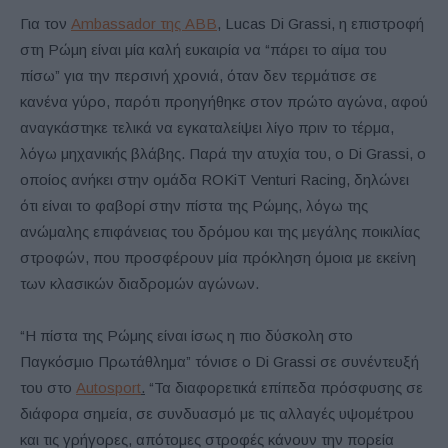
Για τον
Ambassador της
ABB
,
Lucas Di Grassi, η επιστροφή
στη Ρώμη είναι μία καλή ευκαιρία να “πάρει το αίμα του
πίσω” για την περσινή χρονιά, όταν δεν τερμάτισε σε
κανένα γύρο, παρότι προηγήθηκε στον πρώτο αγώνα, αφού
αναγκάστηκε τελικά να εγκαταλείψει λίγο πριν το τέρμα,
λόγω μηχανικής βλάβης. Παρά την ατυχία του, ο Di Grassi, ο
οποίος ανήκει στην ομάδα ROKiT Venturi Racing, δηλώνει
ότι είναι το φαβορί στην πίστα της Ρώμης, λόγω της
ανώμαλης επιφάνειας του δρόμου και της μεγάλης ποικιλίας
στροφών, που προσφέρουν μία πρόκληση όμοια με εκείνη
των κλασικών διαδρομών αγώνων.
“Η πίστα της Ρώμης είναι ίσως η πιο δύσκολη στο
Παγκόσμιο Πρωτάθλημα” τόνισε ο Di Grassi σε συνέντευξή
του στο
Autosport
.
“Τα διαφορετικά επίπεδα πρόσφυσης σε
διάφορα σημεία, σε συνδυασμό με τις αλλαγές υψομέτρου
και τις γρήγορες, απότομες στροφές κάνουν την πορεία