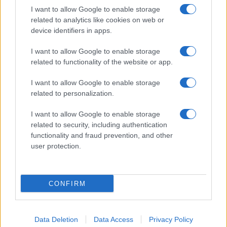
Πάρκερ: «Όνειρό μου να
I want to allow Google to enable storage
κατακτήσω το ΝΒΑ Europe
με τη Βιλερμπάν» - Η
related to analytics like cookies on web or
διευκρινιστική ανάρτηση
device identifiers in apps.
που έκανε
I want to allow Google to enable storage
related to functionality of the website or app.
I want to allow Google to enable storage
related to personalization.
HELLENiQ ENERGY: Κέρδη 393 εκατ. ευρώ στο α' εξάμηνο –
Στα 734 εκατ. ευρώ τα EBITDA
I want to allow Google to enable storage
related to security, including authentication
functionality and fraud prevention, and other
user protection.
CONFIRM
ΥΠΕΘΟΟ: Νέες επενδύσεις
1 δισ. ευρώ ως το 2028 για
την Ενέργεια
Viohalco: Αυξημένος κατά
Data Deletion
Data Access
Privacy Policy
14% ο τζίρος στο α'