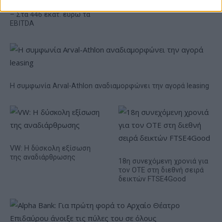
εξάμηνο, στα 4,3 δισ. ευρώ
– Στα 446 εκατ. ευρώ τα
EBITDA
Η συμφωνία Arval-Athlon αναδιαμορφώνει την αγορά leasing
VW: Η δύσκολη εξίσωση
της αναδιάρθρωσης
18η συνεχόμενη χρονιά για
τον ΟΤΕ στη διεθνή σειρά
δεικτών FTSE4Good