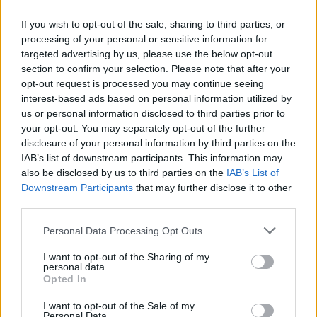
If you wish to opt-out of the sale, sharing to third parties, or
processing of your personal or sensitive information for
targeted advertising by us, please use the below opt-out
section to confirm your selection. Please note that after your
opt-out request is processed you may continue seeing
interest-based ads based on personal information utilized by
us or personal information disclosed to third parties prior to
Χρηματοδότηση 8 εκατ.
your opt-out. You may separately opt-out of the further
ευρώ σε 843 μέσα
Media: Με ενίσχυση 8 εκατ.
ενημέρωσης- Ξεκίνησε το
disclosure of your personal information by third parties on the
ευρώ σε 451 επιχειρήσεις
πενταετές πρόγραμμα
IAB’s list of downstream participants. This information may
ξεκίνησε το πρόγραμμα
ενίσχυσης του Τύπου
also be disclosed by us to third parties on the
IAB’s List of
στήριξης- Κάλυψη
εισφορών ΕΔΟΕΑΠ
Downstream Participants
that may further disclose it to other
third parties.
Please note that this website/app uses one or more Google
Personal Data Processing Opt Outs
services and may gather and store information including but
not limited to your visit or usage behaviour. You may click to
I want to opt-out of the Sharing of my
personal data.
grant or deny consent to Google and its third-party tags to
IAB Hellas: Νέα Διοικούσα Επιτροπή και νέο Διοικητικό
Opted In
use your data for below specified purposes in below Google
Συμβούλιο - Πρόεδρος ο Γαληνός Γιαγλής
consent section.
I want to opt-out of the Sale of my
Personal Data.