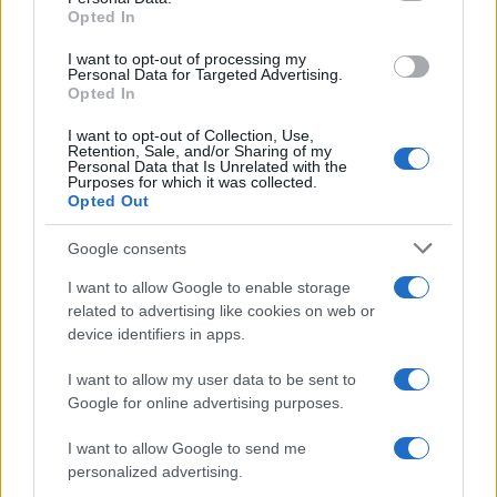
Opted In
I want to opt-out of processing my
Personal Data for Targeted Advertising.
Opted In
Νέο Audi A2 e-tron με
Η Chery επενδύει 75 εκατ.
I want to opt-out of Collection, Use,
στόχο την κορυφή της
δολάρια στην KG Mobility
Retention, Sale, and/or Sharing of my
αποδοτικότητας
Personal Data that Is Unrelated with the
Purposes for which it was collected.
Opted Out
Google consents
Το FIAT 500 Hybrid τώρα από 18.990 ευρώ
I want to allow Google to enable storage
related to advertising like cookies on web or
device identifiers in apps.
I want to allow my user data to be sent to
Google for online advertising purposes.
Ουκρανία: Με Μίχαϊλιουκ
I want to allow Google to send me
και Λεν κόντρα στην Ελλάδα
personalized advertising.