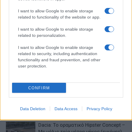
Anytime: Ασφάλιση
Volvo Group: Αποτελέσματα
ηλεκτρικών ποδηλάτων και
Γ΄ τριμήνου 2021
I want to allow Google to enable storage
πατινιών
related to functionality of the website or app.
I want to allow Google to enable storage
related to personalization.
ΠΑΡΟΜΟΙΑ ΑΡΘΡΑ
I want to allow Google to enable storage
ΠΕΡΙΣΣΟΤΕΡΑ ΑΠΟ ΤΟΝ ΔΗΜΙΟΥΡΓΟ
related to security, including authentication
functionality and fraud prevention, and other
user protection.
Nissan, Wayve και Uber ενώνουν
δυνάμεις για την ανάπτυξη ρομποταξί
Smart Mobility
CONFIRM
Συνεργασία Caroo και Surprice Car
Rental για την ανάπτυξη του Mobility
Data Deletion
Data Access
Privacy Policy
Mobility
Dacia: To oραματικό Hipster Concept –
Με μόλις τρία μέτρα μήκος (εικόνες)