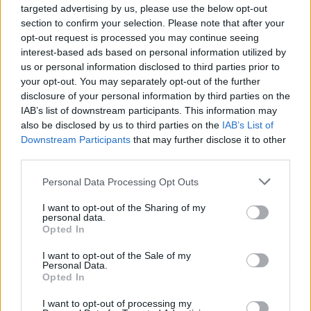
targeted advertising by us, please use the below opt-out
section to confirm your selection. Please note that after your
Η συμφωνία Arval-Athlon αναδιαμορφώνει την αγορά leasing
opt-out request is processed you may continue seeing
interest-based ads based on personal information utilized by
us or personal information disclosed to third parties prior to
your opt-out. You may separately opt-out of the further
disclosure of your personal information by third parties on the
IAB’s list of downstream participants. This information may
VW: Η δύσκολη εξίσωση
also be disclosed by us to third parties on the
IAB’s List of
της αναδιάρθρωσης
Downstream Participants
that may further disclose it to other
third parties.
Alpha Bank: Για πρώτη φορά
το Αρχαίο Θέατρο
Please note that this website/app uses one or more Google
Επιδαύρου άνοιξε τις πύλες
Personal Data Processing Opt Outs
του σε όλους
services and may gather and store information including but
not limited to your visit or usage behaviour. You may click to
I want to opt-out of the Sharing of my
personal data.
grant or deny consent to Google and its third-party tags to
Opted In
use your data for below specified purposes in below Google
consent section.
I want to opt-out of the Sale of my
Personal Data.
Opted In
ESG Report 2025: Πώς η ΑΒ Βασιλόπουλος μετατρέπει τη
βιωσιμότητα σε καθημερινή πράξη
I want to opt-out of processing my