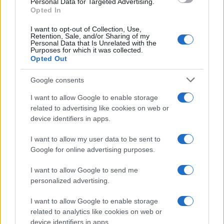
Personal Data for Targeted Advertising.
Opted In
I want to opt-out of Collection, Use,
Retention, Sale, and/or Sharing of my
Personal Data that Is Unrelated with the
Stoiximan: «Πού ήσουν;» στις μεγάλες στιγμές του
Purposes for which it was collected.
Ολυμπιακού
Opted Out
Google consents
I want to allow Google to enable storage
related to advertising like cookies on web or
ΕΤΙΚΕΤΕΣ
MaaS
Mobilleo
Shared Mobility
What3Words
device identifiers in apps.
Ευρώπη
συνδεσιμότητα
I want to allow my user data to be sent to
Google for online advertising purposes.
I want to allow Google to send me
personalized advertising.
I want to allow Google to enable storage
related to analytics like cookies on web or
Προηγούμενο άρθρο
Επόμενο άρθρο
device identifiers in apps.