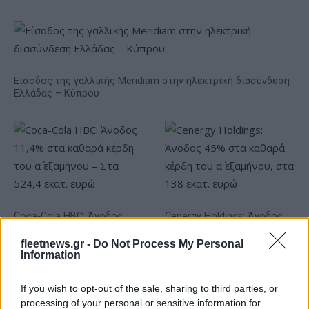
Είσοδος της γαλλικής Meridiam στην ηλεκτρική διασύνδεση
Ελλάδας – Κύπρου
Coca-Cola HBC: Άνοδος
Cenergy Holdings: Άνοδος
11,4% στα καθαρά κέρδη
45% στα καθαρά κέρδη του
του α΄ εξαμήνου – Στα 524,4
α΄ εξαμήνου, στα 138 εκατ.
fleetnews.gr -
Do Not Process My Personal
εκατ. ευρώ
ευρώ
Information
If you wish to opt-out of the sale, sharing to third parties, or
processing of your personal or sensitive information for