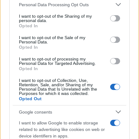
της συνεργασίας τους μέχρι
Please note that this website/app uses one or more Google
Personal Data Processing Opt Outs
το 2028
services and may gather and store information including but
not limited to your visit or usage behaviour. You may click to
I want to opt-out of the Sharing of my
personal data.
grant or deny consent to Google and its third-party tags to
Opted In
use your data for below specified purposes in below Google
consent section.
I want to opt-out of the Sale of my
Personal Data.
18η συνεχόμενη χρονιά για τον ΟΤΕ στη διεθνή σειρά
Opted In
δεικτών FTSE4Good
I want to opt-out of processing my
Personal Data for Targeted Advertising.
Opted In
I want to opt-out of Collection, Use,
Retention, Sale, and/or Sharing of my
Personal Data that Is Unrelated with the
Alpha Bank: Για πρώτη φορά το Αρχαίο Θέατρο Επιδαύρου
Purposes for which it was collected.
άνοιξε τις πύλες του σε όλους
Opted Out
Google consents
I want to allow Google to enable storage
ΕΤΙΚΕΤΕΣ
Car-as-a-Service
CarNext.com
LeasePlan
related to advertising like cookies on web or
MaaS
Remarketing
Μεταχειρισμένα αυτοκίνητα
device identifiers in apps.