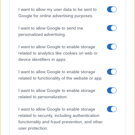
πλατφόρμες και υπηρεσίες
I want to allow my user data to be sent to
Google for online advertising purposes.
I want to allow Google to send me
personalized advertising.
I want to allow Google to enable storage
related to analytics like cookies on web or
Προηγούμενο άρθρο
Επόμενο άρθρο
device identifiers in apps.
Τα ισχυρότερα έσοδα
H Yandex αυξάνει τον στόλο
I want to allow Google to enable storage
εξάμηνου στην ιστορία της
αυτόνομης οδήγησης σε 1.000
related to functionality of the website or app.
είχε η Sixt
οχήματα
I want to allow Google to enable storage
related to personalization.
ΠΑΡΟΜΟΙΑ ΑΡΘΡΑ
I want to allow Google to enable storage
related to security, including authentication
ΠΕΡΙΣΣΟΤΕΡΑ ΑΠΟ ΤΟΝ ΔΗΜΙΟΥΡΓΟ
functionality and fraud prevention, and other
user protection.
Leasys και ΕΤΕπ: Νέο πρόγραμμα 600