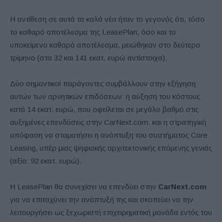
Η αντίθεση σε αυτά τα καλά νέα ήταν το γεγονός ότι, τόσο
το καθαρό αποτέλεσμα της LeasePlan, όσο και το
υποκείμενο καθαρό αποτέλεσμα, μειώθηκαν στο δεύτερο
τρίμηνο (στα 32 και 141 εκατ. ευρώ αντίστοιχα).
Δύο σημαντικοί παράγοντες συμβάλλουν στην εξήγηση
αυτών των αρνητικών επιδόσεων: η αύξηση του κόστους
κατά 14 εκατ. ευρώ, που οφείλεται σε μεγάλο βαθμό στις
αυξημένες επενδύσεις στην CarNext.com. και η στρατηγική
απόφαση να σταματήσει η ανάπτυξη του συστήματος Core
Leasing, υπέρ μιας ψηφιακής αρχιτεκτονικής επόμενης γενιάς
(αξία: 92 εκατ. ευρώ).
Η LeasePlan θα συνεχίσει να επενδύει στην
CarNext.com
για να επιταχύνει την ανάπτυξή της και σκοπεύει να την
λειτουργήσει ως ξεχωριστή επιχειρηματική μονάδα εντός του