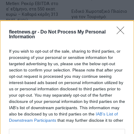
Metlen: Ρεκόρ EBITDA στο
α' εξάμηνο, στα 550 εκατ.
Ειδικό Χωροταξικό Πλαίσιο
ευρώ – Καθαρά κέρδη 313
για τον Τουρισμό:
εκατ. ευρώ
Στρατηγικό εργαλείο για
βιώσιμη τουριστική
fleetnews.gr -
Do Not Process My Personal
ανάπτυξη
Information
If you wish to opt-out of the sale, sharing to third parties, or
processing of your personal or sensitive information for
Η Chery επενδύει 75 εκατ. δολάρια στην KG Mobility
targeted advertising by us, please use the below opt-out
section to confirm your selection. Please note that after your
opt-out request is processed you may continue seeing
interest-based ads based on personal information utilized by
us or personal information disclosed to third parties prior to
your opt-out. You may separately opt-out of the further
Το FIAT 500 Hybrid τώρα
disclosure of your personal information by third parties on the
από 18.990 ευρώ
IAB’s list of downstream participants. This information may
also be disclosed by us to third parties on the
IAB’s List of
Downstream Participants
that may further disclose it to other
Ατρόμητος και Novibet
third parties.
συνεχίζουν μαζί: Ανανέωση