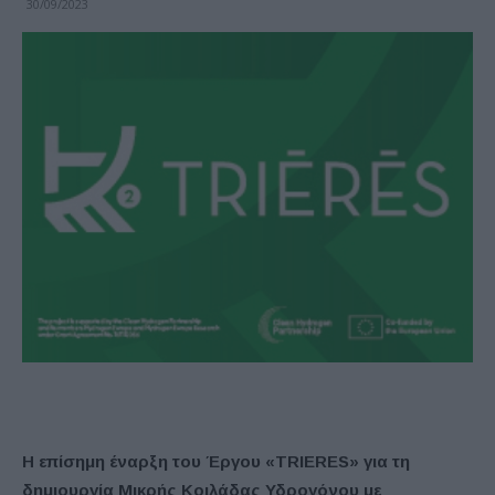
30/09/2023
Η επίσημη έναρξη του Έργου «TRIERES» για τη
δημιουργία Μικρής Κοιλάδας Υδρογόνου με