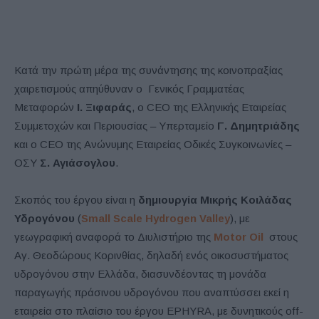
Κατά την πρώτη μέρα της συνάντησης της κοινοπραξίας
χαιρετισμούς απηύθυναν ο Γενικός Γραμματέας
Μεταφορών
Ι. Ξιφαράς
, ο CEO της Ελληνικής Εταιρείας
Συμμετοχών και Περιουσίας – Υπερταμείο
Γ. Δημητριάδης
και ο CEO της Ανώνυμης Εταιρείας Οδικές Συγκοινωνίες –
ΟΣΥ
Σ. Αγιάσογλου
.
Σκοπός του έργου είναι η
δημιουργία Μικρής Κοιλάδας
Υδρογόνου
(
Small Scale Hydrogen Valley
), με
γεωγραφική αναφορά το Διυλιστήριο της
Motor Oil
στους
Αγ. Θεοδώρους Κορινθίας, δηλαδή ενός οικοσυστήματος
υδρογόνου στην Ελλάδα, διασυνδέοντας τη μονάδα
παραγωγής πράσινου υδρογόνου που αναπτύσσει εκεί η
εταιρεία στο πλαίσιο του έργου EPHYRA, με δυνητικούς off-