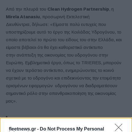
Από την πλευρά του
Clean Hydrogen Partnership
, η
Mirela Atanasiu
, προσωρινή Εκτελεστική
Διευθύντρια, δήλωσε: «Είμαστε πολύ ευτυχείς που
υποστηρίζουμε αυτό το έργο της Κοιλάδας Υδρογόνου, το
οποίο αποτελεί το πρώτο του είδους του στην Ελλάδα, και
είμαστε βέβαιοι ότι θα έχει καθοριστικό αντίκτυπο
στην ανάπτυξη της οικονομίας του υδρογόνου στην
Ευρώπη. Εμβληματικά έργα, όπως το TRIERES, μπορούν
να έχουν τεράστιο αντίκτυπο, ενημερώνοντας το κοινό
σχετικά με το υδρογόνο και επιδεικνύοντας την ετοιμότητα
ορισμένων εφαρμογών υδρογόνου να διαδραματίσουν
σημαντικό ρόλο στην απανθρακοποίηση της οικονομίας
μας».
fleetnews.gr -
Do Not Process My Personal