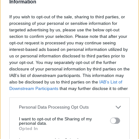
Information
Εθνική Παίδων: Ξέσπασε 86-63 στη Γεωργία, αλλά
If you wish to opt-out of the sale, sharing to third parties, or
αποχώρησε τραυματίας ο Σπανός
processing of your personal or sensitive information for
targeted advertising by us, please use the below opt-out
section to confirm your selection. Please note that after your
opt-out request is processed you may continue seeing
interest-based ads based on personal information utilized by
us or personal information disclosed to third parties prior to
your opt-out. You may separately opt-out of the further
disclosure of your personal information by third parties on the
Live στις 16:00, ο αγώνας
IAB’s list of downstream participants. This information may
της Εθνικής Νεανίδων
also be disclosed by us to third parties on the
IAB’s List of
Στα 15 δισ. ευρώ ο στόχος
απέναντι στην Ισλανδία
Downstream Participants
that may further disclose it to other
για νέα δάνεια το 2026 - Η
«ακτινογραφία» της
third parties.
κερδοφορίας των
τραπεζών το α΄ εξάμηνο
Please note that this website/app uses one or more Google
Personal Data Processing Opt Outs
services and may gather and store information including but
not limited to your visit or usage behaviour. You may click to
I want to opt-out of the Sharing of my
personal data.
grant or deny consent to Google and its third-party tags to
Opted In
use your data for below specified purposes in below Google
consent section.