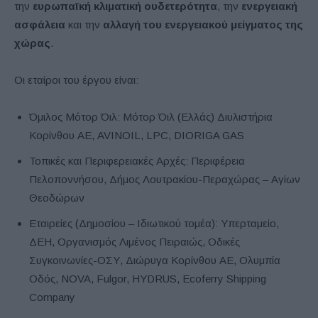
την
ευρωπαϊκή κλιματική ουδετερότητα
, την
ενεργειακή
ασφάλεια
και την
αλλαγή του ενεργειακού μείγματος της
χώρας
.
Οι εταίροι του έργου είναι:
Όμιλος Μότορ Όιλ: Μότορ Όιλ (Ελλάς) Διυλιστήρια
Κορίνθου ΑΕ, AVINOIL, LPC, DIORIGA GAS
Τοπικές και Περιφερειακές Αρχές: Περιφέρεια
Πελοποννήσου, Δήμος Λουτρακίου-Περαχώρας – Αγίων
Θεοδώρων
Εταιρείες (Δημοσίου – Ιδιωτικού τομέα): Υπερταμείο,
ΔΕΗ, Οργανισμός Λιμένος Πειραιώς, Οδικές
Συγκοινωνίες-ΟΣΥ, Διώρυγα Κορίνθου ΑΕ, Ολυμπία
Οδός, NOVA, Fulgor, HYDRUS, Ecoferry Shipping
Company