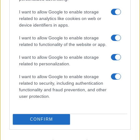
Media: Με ενίσχυση 8 εκατ. ευρώ σε 451 επιχειρήσεις
ξεκίνησε το πρόγραμμα στήριξης- Κάλυψη εισφορών
I want to allow Google to enable storage
ΕΔΟΕΑΠ
related to analytics like cookies on web or
device identifiers in apps.
I want to allow Google to enable storage
related to functionality of the website or app.
I want to allow Google to enable storage
related to personalization.
Η Toyota φέρνει νέα γενιά
Σε κινεζική… πολιορκία η
μπαταριών για τα υβριδικά
ευρωπαϊκή
της
αυτοκινητοβιομηχανία
I want to allow Google to enable storage
related to security, including authentication
functionality and fraud prevention, and other
user protection.
Νέο Audi A2 e-tron με στόχο την κορυφή της
CONFIRM
αποδοτικότητας