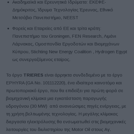
Ακαδημαϊκά και Ερευνητικά Ιδρύματα: ΕΚΕΦΕ-
Δημόκριτος, Ίδρυμα Τεχνολογίας Έρευνας, Εθνικό
Μετσόβιο Πανεπιστήμιο, NEEST
Φορείς και Εταιρείες από ΕΕ και τρίτα κράτη:
Πανεπιστήμιο του Groningen, FEN Research, Λιμάνι
Λάρνακας, Ομοσπονδία Εργοδοτών και Βιομηχάνων
Κύπρου, Stichting New Energy Coalition , Hydrogen Egypt
ως συνεργαζόμενος εταίρος.
Το έργο
TRIERES
είναι άρρηκτα συνδεδεμένο με το έργο
EPHYRA (GA No. 101112220), ένα ιδιαίτερα καινοτόμο και
πρωτοποριακό έργο, που θα επιδείξει για πρώτη φορά σε
βιομηχανική κλίμακα μια εγκατάσταση παραγωγής
υδρογόνου (30 MW) από ανανεώσιμες πηγές ενέργειας, με
τη χρήση βελτιωμένης τεχνολογίας. Η μεγάλης κλίμακας
διεργασία ηλεκτρόλυσης θα ενσωματωθεί στις βιομηχανικές
λειτουργίες του διυλιστηρίου της Motor Oil στους Αγ.