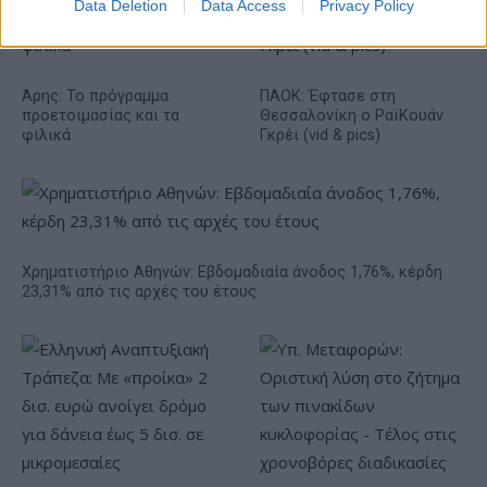
Data Deletion
Data Access
Privacy Policy
Άρης: Το πρόγραμμα
ΠΑΟΚ: Έφτασε στη
προετοιμασίας και τα
Θεσσαλονίκη ο ΡαϊΚουάν
φιλικά
Γκρέι (vid & pics)
Χρηματιστήριο Αθηνών: Εβδομαδιαία άνοδος 1,76%, κέρδη
23,31% από τις αρχές του έτους