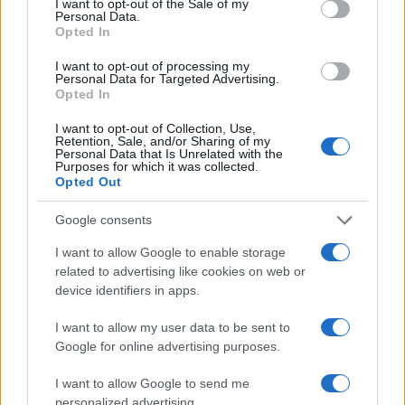
I want to opt-out of the Sale of my
Personal Data.
Όμιλος ΔΕΗ: Νέα συμφωνία για χαρτοφυλάκιο έργων ΑΠΕ
Opted In
άνω των 2 GW σε Πολωνία και Ουγγαρία
I want to opt-out of processing my
Personal Data for Targeted Advertising.
Opted In
I want to opt-out of Collection, Use,
Retention, Sale, and/or Sharing of my
Personal Data that Is Unrelated with the
Purposes for which it was collected.
Opted Out
Fourlis: Συμφωνία για την
πώληση συμμετοχής στο
ΣΚΑΪ: Ολοκληρώθηκε η
Google consents
Sofia South Ring Mall έναντι
θητεία του Γρηγόρη
49,35 εκατ. ευρώ
Δημητριάδη - Ο Γιάννης
I want to allow Google to enable storage
Αλαφούζος επιστρέφει στη
related to advertising like cookies on web or
θέση του CEO
device identifiers in apps.
I want to allow my user data to be sent to
Google for online advertising purposes.
I want to allow Google to send me
personalized advertising.