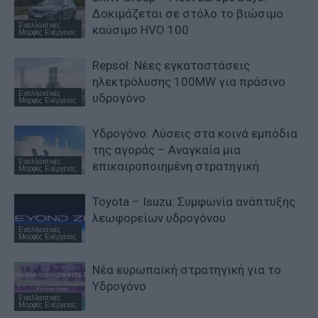
Δοκιμάζεται σε στόλο το βιώσιμο
Εναλλακτικές
καύσιμο HVO 100
Μορφές Ενέργειας
Repsol: Νέες εγκαταστάσεις
ηλεκτρόλυσης 100MW για πράσινο
Εναλλακτικές
υδρογόνο
Μορφές Ενέργειας
Υδρογόνο: Λύσεις στα κοινά εμπόδια
της αγοράς – Αναγκαία μια
Εναλλακτικές
επικαιροποιημένη στρατηγική
Μορφές Ενέργειας
Toyota – Isuzu: Συμφωνία ανάπτυξης
λεωφορείων υδρογόνου
Εναλλακτικές
Μορφές Ενέργειας
Nέα ευρωπαϊκή στρατηγική για το
Υδρογόνο
Εναλλακτικές
Μορφές Ενέργειας