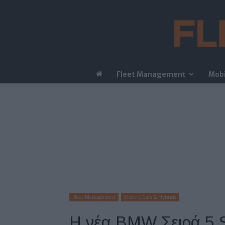
Fleet Management
Mobi
Fleet Management
Electric Cars & Hybrids
H νέα BMW Σειρά 5 Se