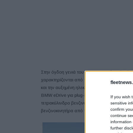
Στην όγδοη γενιά του πιο επιτυχημένου busine
χαρακτηρίζονται από την εξαιρετικά αβίαστη 
fleetnews.
και την αυξημένη ηλεκτρική αυτονομία. Και τ
BMW eDrive για plug-in υβριδικά συστήματα,
If you wish 
τετρακύλινδρο βενζινοκινητήρα, και στην BM
sensitive in
confirm you
βενζινοκινητήρα από την τελευταία αρθρωτή 
continue se
information 
further disc