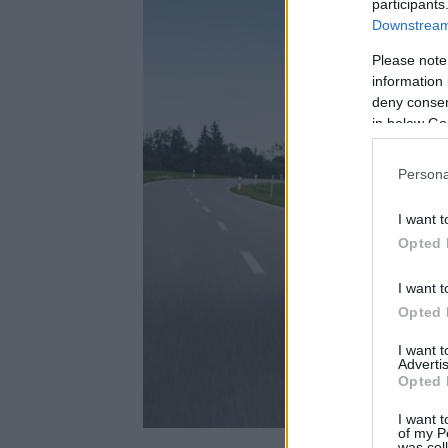
participants
Downstream 
Please note
information 
deny consent
in below Go
Persona
I want t
Opted 
I want t
Opted 
I want 
Advertis
Opted 
I want t
of my P
was col