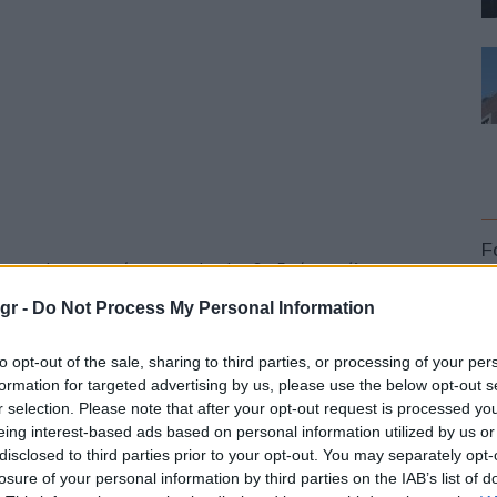
F
ss sedan στον κόσμο, τα plug-in υβριδικά μοντέλα
παροχή ισχύος, την αισθητά βελτιωμένη αποδοτικότητα
gr -
Do Not Process My Personal Information
α δύο μοντέλα διαθέτουν την πιο πρόσφατη τεχνολογία
 η οποία συνδυάζεται στην BMW 530e Sedan με έναν
to opt-out of the sale, sharing to third parties, or processing of your per
W 550e xDrive Sedan με έναν εξακύλινδρο εν σειρά
formation for targeted advertising by us, please use the below opt-out s
r selection. Please note that after your opt-out request is processed y
γενιά Efficient Dynamics του BMW Group.
L
eing interest-based ads based on personal information utilized by us or
disclosed to third parties prior to your opt-out. You may separately opt-
losure of your personal information by third parties on the IAB’s list of