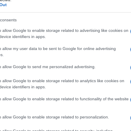
Out
ς με υψηλή αποδοτικότητα
consents
ά για το υβριδικό σύστημα κίνησης, είναι επίσης
o allow Google to enable storage related to advertising like cookies on
c Sport μαζί με τα ηλεκτρονικά ισχύος του. Η εξαιρετικά
evice identifiers in apps.
α αποδοτική και παράγει έως 145 kW/197 hp (BMW 550e
συμβάλλοντας στη μέγιστη απόδοση του συστήματος των
o allow my user data to be sent to Google for online advertising
s.
to allow Google to send me personalized advertising.
τεχνολογίας BMW eDrive για plug-in υβριδικά μοντέλα, ο
 3,0 λίτρων της νέας BMW 550e xDrive Sedan συμβάλει
o allow Google to enable storage related to analytics like cookies on
ως 360 kW/489 hp με τη μέγιστη ροπή να αγγίζει τα 700
evice identifiers in apps.
την ισχύ του στο δρόμο μέσω του συστήματος έξυπνης
o allow Google to enable storage related to functionality of the website
ιτάχυνση από 0 στα 100 km/h σε 4,3 δευτερόλεπτα. Η
 φτάνει τα 250 km/h με παρέμβαση του ηλεκτρονικού
 να αναπτύξει τελική ταχύτητα 140 km/h.
o allow Google to enable storage related to personalization.
ινδρο εν σειρά βενζινοκινητήρα 2,0 λίτρων με
o allow Google to enable storage related to security, including