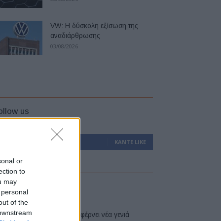
VW: Η δύσκολη εξίσωση της
αναδιάρθρωσης
03/08/2026
ollow us
0
Υποστηρικτές
ΚΆΝΤΕ LIKE
sonal or
ection to
ou may
atest
 personal
out of the
 downstream
Η Toyota φέρνει νέα γενιά