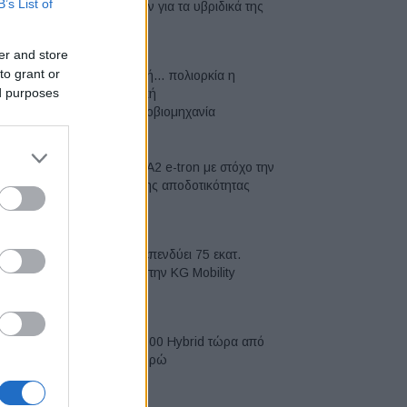
B’s List of
μπαταριών για τα υβριδικά της
07/08/2026
er and store
to grant or
Σε κινεζική… πολιορκία η
ed purposes
ευρωπαϊκή
αυτοκινητοβιομηχανία
06/08/2026
Νέο Audi A2 e-tron με στόχο την
κορυφή της αποδοτικότητας
05/08/2026
Η Chery επενδύει 75 εκατ.
δολάρια στην KG Mobility
04/08/2026
Το FIAT 500 Hybrid τώρα από
18.990 ευρώ
04/08/2026