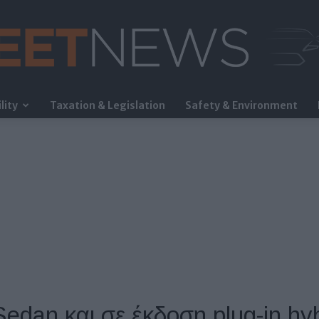
lity
Taxation & Legislation
Safety & Environment
FleetNews
dan και σε έκδοση plug-in hyb