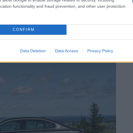
νδυασμό με την εξαιρετικά ενσωματωμένη μονάδα e-
cation functionality and fraud prevention, and other user protection.
0 kW/299 hp. Με μέγιστη ροπή 450 Nm, η νέα BMW 530e
6,3 δευτερόλεπτα. Η τελική ταχύτητα είναι 230 km/h και
σει τα 140 km/h.
CONFIRM
Data Deletion
Data Access
Privacy Policy