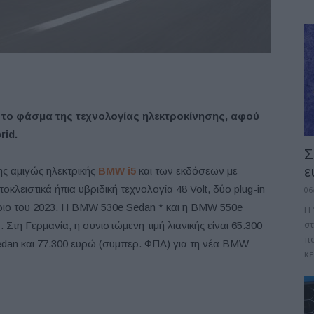
 το φάσμα της τεχνολογίας ηλεκτροκίνησης, αφού
rid.
Σ
ε
ης αμιγώς ηλεκτρικής
BMW i5
και των εκδόσεων με
κλειστικά ήπια υβριδική τεχνολογία 48 Volt, δύο plug-in
06
ριο του 2023. Η BMW 530e Sedan * και η BMW 550e
Η 
στ
. Στη Γερμανία, η συνιστώμενη τιμή λιανικής είναι 65.300
πο
dan και 77.300 ευρώ (συμπερ. ΦΠΑ) για τη νέα BMW
κε