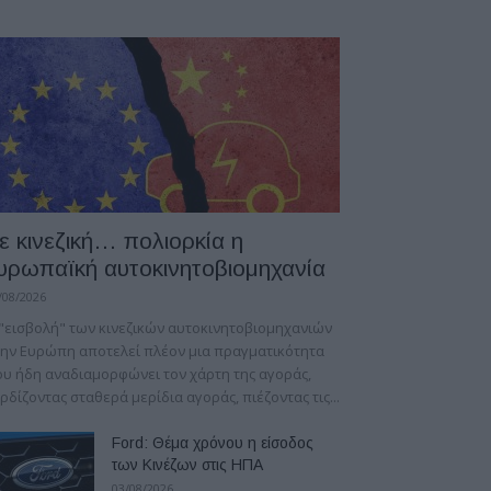
ε κινεζική… πολιορκία η
υρωπαϊκή αυτοκινητοβιομηχανία
/08/2026
"εισβολή" των κινεζικών αυτοκινητοβιομηχανιών
ην Ευρώπη αποτελεί πλέον μια πραγματικότητα
υ ήδη αναδιαμορφώνει τον χάρτη της αγοράς,
ρδίζοντας σταθερά μερίδια αγοράς, πιέζοντας τις...
Ford: Θέμα χρόνου η είσοδος
των Κινέζων στις ΗΠΑ
03/08/2026