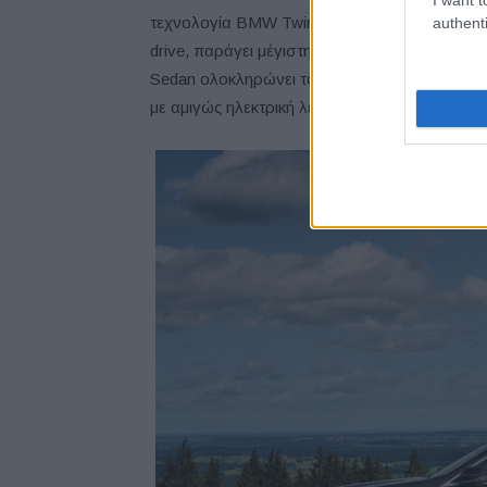
τεχνολογία BMW TwinPower Turbo και, σε συ
authenti
drive, παράγει μέγιστη συνδυαστική ισχύ 22
Sedan ολοκληρώνει το σπριντ 0 – 100 km/h σε 
με αμιγώς ηλεκτρική λειτουργία μπορεί να φτά