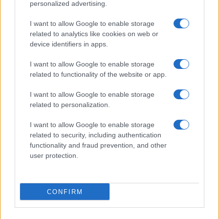
personalized advertising.
I want to allow Google to enable storage
related to analytics like cookies on web or
device identifiers in apps.
Η συμφωνία Arval-Athlon αναδιαμορφώνει την αγορά leasing
I want to allow Google to enable storage
related to functionality of the website or app.
I want to allow Google to enable storage
related to personalization.
VW: Η δύσκολη εξίσωση
της αναδιάρθρωσης
I want to allow Google to enable storage
18η συνεχόμενη χρονιά για
related to security, including authentication
τον ΟΤΕ στη διεθνή σειρά
functionality and fraud prevention, and other
δεικτών FTSE4Good
user protection.
CONFIRM
Alpha Bank: Για πρώτη φορά το Αρχαίο Θέατρο Επιδαύρου
άνοιξε τις πύλες του σε όλους