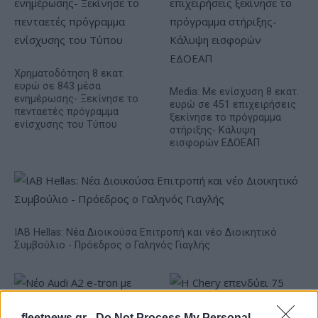
Χρηματοδότηση 8 εκατ.
ευρώ σε 843 μέσα
Media: Με ενίσχυση 8 εκατ.
ενημέρωσης- Ξεκίνησε το
ευρώ σε 451 επιχειρήσεις
πενταετές πρόγραμμα
ξεκίνησε το πρόγραμμα
ενίσχυσης του Τύπου
στήριξης- Κάλυψη
εισφορών ΕΔΟΕΑΠ
IAB Hellas: Νέα Διοικούσα Επιτροπή και νέο Διοικητικό
Συμβούλιο - Πρόεδρος ο Γαληνός Γιαγλής
fleetnews.gr -
Do Not Process My Personal