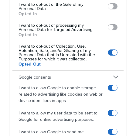
consent section.
που έκανε
I want to opt-out of the Sale of my
Personal Data.
Opted In
I want to opt-out of processing my
Personal Data for Targeted Advertising.
Opted In
HELLENiQ ENERGY: Κέρδη 393 εκατ. ευρώ στο α' εξάμηνο –
I want to opt-out of Collection, Use,
Στα 734 εκατ. ευρώ τα EBITDA
Retention, Sale, and/or Sharing of my
Personal Data that Is Unrelated with the
Purposes for which it was collected.
Opted Out
Google consents
I want to allow Google to enable storage
ΥΠΕΘΟΟ: Νέες επενδύσεις
related to advertising like cookies on web or
1 δισ. ευρώ ως το 2028 για
device identifiers in apps.
την Ενέργεια
Viohalco: Αυξημένος κατά
I want to allow my user data to be sent to
14% ο τζίρος στο α'
Google for online advertising purposes.
εξάμηνο, στα 4,3 δισ. ευρώ
– Στα 446 εκατ. ευρώ τα
EBITDA
I want to allow Google to send me