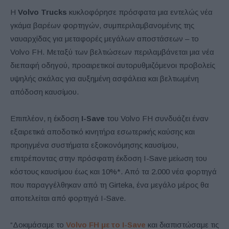
Η
Volvo Trucks
κυκλοφόρησε πρόσφατα μια εντελώς νέα
γκάμα βαρέων φορτηγών, συμπεριλαμβανομένης της
ναυαρχίδας για μεταφορές μεγάλων αποστάσεων – το
Volvo FH. Μεταξύ των βελτιώσεων περιλαμβάνεται μια νέα
διεπαφή οδηγού, προαιρετικοί αυτορυθμιζόμενοι προβολείς
υψηλής σκάλας για αυξημένη ασφάλεια και βελτιωμένη
απόδοση καυσίμου.
Επιπλέον, η έκδοση
I-Save
του Volvo FH συνδυάζει έναν
εξαιρετικά αποδοτικό κινητήρα εσωτερικής καύσης και
προηγμένα συστήματα εξοικονόμησης καυσίμου,
επιτρέποντας στην πρόσφατη έκδοση I-Save μείωση του
κόστους καυσίμου έως και 10%*. Από τα 2.000 νέα φορτηγά
που παραγγέλθηκαν από τη Girteka, ένα μεγάλο μέρος θα
αποτελείται από φορτηγά I-Save.
“Δοκιμάσαμε το
Volvo FH με το I-Save
και διαπιστώσαμε τις