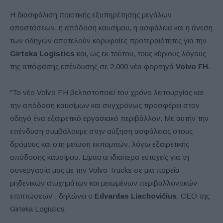
Η διασφάλιση ποιοτικής εξυπηρέτησης μεγάλων
αποστάσεων, η απόδοση καυσίμου, η ασφάλεια και η άνεση
των οδηγών αποτελούν κορυφαίες προτεραιότητες για την
Girteka Logistics
και, ως εκ τούτου, τους κύριους λόγους
της απόφασης επένδυσης σε 2.000 νέα φορτηγά
Volvo FH
.
“Το νέο Volvo FH βελτιστοποιεί τον χρόνο λειτουργίας και
την απόδοση καυσίμων και συγχρόνως προσφέρει στον
οδηγό ένα εξαιρετικό εργασιακό περιβάλλον. Με αυτήν την
επένδυση συμβάλουμε στην αύξηση ασφάλειας στους
δρόμους και στη μείωση εκπομπών, λόγω εξαιρετικής
απόδοσης καυσίμου. Είμαστε ιδιαίτερα ευτυχείς για τη
συνεργασία μας με την Volvo Trucks σε μια πορεία
μηδενικών ατυχημάτων και μειωμένων περιβαλλοντικών
επιπτώσεων”, δηλώνει ο
Edvardas Liachovičius
, CEO της
Girteka Logistics.