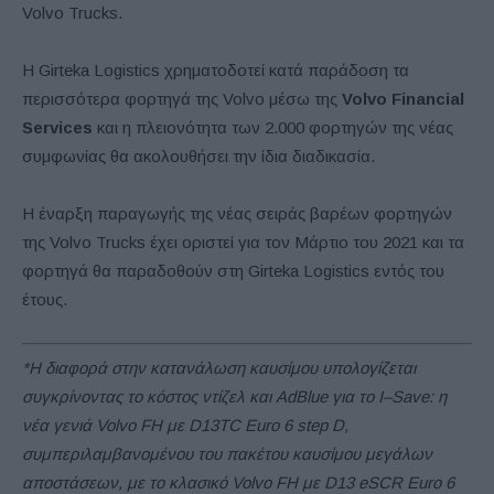
Volvo Trucks.
Η Girteka Logistics χρηματοδοτεί κατά παράδοση τα
περισσότερα φορτηγά της Volvo μέσω της
Volvo Financial
Services
και η πλειονότητα των 2.000 φορτηγών της νέας
συμφωνίας θα ακολουθήσει την ίδια διαδικασία.
Η έναρξη παραγωγής της νέας σειράς βαρέων φορτηγών
της Volvo Trucks έχει οριστεί για τον Μάρτιο του 2021 και τα
φορτηγά θα παραδοθούν στη Girteka Logistics εντός του
έτους.
*Η διαφορά στην κατανάλωση καυσίμου υπολογίζεται
συγκρίνοντας το κόστος ντίζελ και
AdBlue
για το
I
–
Save
: η
νέα γενιά
Volvo
FH
με
D
13
TC
Euro
6
step
D
,
συμπεριλαμβανομένου του πακέτου καυσίμου μεγάλων
αποστάσεων, με το κλασικό
Volvo
FH
με
D
13
eSCR
Euro
6