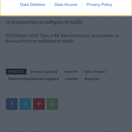
Data Deletion
Data Access
Privacy Policy
ESG Report 2025: Πώς η ΑΒ Βασιλόπουλος μετατρέπει τη
βιωσιμότητα σε καθημερινή πράξη
ΕΤΙΚΕΤΕΣ
Girteka Logistics
Volvo FH
Volvo Trucks
Βαρέα επαγγελματικά οχήματα
Ευρώπη
Φορτηγά
Προηγούμενο άρθρο
Επόμενο άρθρο