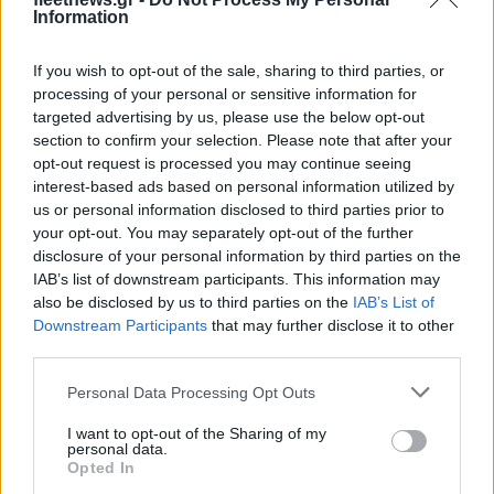
Information
Νέο Audi A2 e-tron με
Η Chery επενδύει 75 εκατ.
If you wish to opt-out of the sale, sharing to third parties, or
στόχο την κορυφή της
δολάρια στην KG Mobility
αποδοτικότητας
processing of your personal or sensitive information for
targeted advertising by us, please use the below opt-out
section to confirm your selection. Please note that after your
opt-out request is processed you may continue seeing
interest-based ads based on personal information utilized by
Το FIAT 500 Hybrid τώρα από 18.990 ευρώ
us or personal information disclosed to third parties prior to
your opt-out. You may separately opt-out of the further
disclosure of your personal information by third parties on the
IAB’s list of downstream participants. This information may
also be disclosed by us to third parties on the
IAB’s List of
Downstream Participants
that may further disclose it to other
third parties.
Ουκρανία: Με Μίχαϊλιουκ
Please note that this website/app uses one or more Google
και Λεν κόντρα στην Ελλάδα
Personal Data Processing Opt Outs
services and may gather and store information including but
Πάρκερ: «Όνειρό μου να
not limited to your visit or usage behaviour. You may click to
I want to opt-out of the Sharing of my
κατακτήσω το ΝΒΑ Europe
personal data.
grant or deny consent to Google and its third-party tags to
Opted In
με τη Βιλερμπάν» - Η
use your data for below specified purposes in below Google
διευκρινιστική ανάρτηση