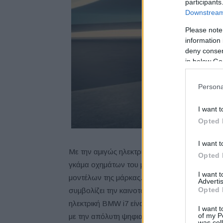
participants
Downstream 
Please note
information 
deny consent
in below Go
Persona
I want t
Opted 
I want t
Με την αμιγώς ηλεκτρική BMW i7, ο Βαυαρός 
Opted 
γκάμα οχημάτων του με μηδενικές εκπομπές 
I want 
μοντέλων της μάρκας. «Η νέα BMW Σειρά 7 
Advertis
Opted 
συμβολίζει την καινοτόμα δύναμη της BMW όσ
ηλεκτρική BMW i7 είναι επίσης η ισχυρότερη 
I want t
of my P
με την απόλυτη ψηφιακή εμπειρία. Αυτό την κ
was col