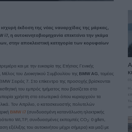
ιο ισχυρή έκδοση της νέας ναυαρχίδας της μάρκας,
W i7, η αυτοκινητοβιομηχανία επεκτείνει την γκάμα
ων, στην αποκλειστική κατηγορία των
κορυφαίων
A
εμιέρα και με την ευκαιρία της Ετήσιας Γενικής
κ
, Μέλος του Διοικητικού Συμβουλίου της
BMW AG
, τομέας
03
 BMW Σειράς 7. Στο επίκεντρο της προσοχής βρίσκονται
Η 
αισθητική του εμπρός τμήματος που βασίζεται στο
επ
μπειρία χρήστη στο εσωτερικό όπου κυριαρχούν τα
τω
υλικά. Τον Απρίλιο, ο κατασκευαστής πολυτελών
απ
τρική
BMW i7
(συνδυασμένη κατανάλωση ηλεκτρικής
ο πρότυπο WLTP, συνδυασμένες εκπομπές CO
: 0 g/km,
2
η εξέλιξης του αυτοκινήτου μέχρι σήμερα) και μαζί με