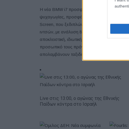
authenti
Η νέα BMW i7 προσφέρει εξαιρετική άνεση στο
ψυχαγωγίας, προσφέροντας μία μοναδική, κι
Screen, που ξεδιπλώνεται από την επένδυση ο
ιντσών, με ανάλυση 8Κ, σε διάταξη 32:9. Αυτ
αποκλειστική, ιδιωτική κινηματογραφική αίθο
προσωπικό τους πρόγραμμα ψυχαγωγίας, από 
απολαμβάνουν ταξιδεύοντας με τα κορυφαία
Live στις 13:00, ο αγώνας της Εθνικής
Παίδων κόντρα στο Ισραήλ