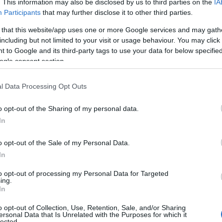
. This information may also be disclosed by us to third parties on the
IA
Participants
that may further disclose it to other third parties.
 that this website/app uses one or more Google services and may gath
including but not limited to your visit or usage behaviour. You may click 
 to Google and its third-party tags to use your data for below specifi
ogle consent section.
l Data Processing Opt Outs
o opt-out of the Sharing of my personal data.
In
o opt-out of the Sale of my Personal Data.
κατασκευαστής πολυτελών αυτοκινήτων επεκτείνει την
In
ρύπων, στην αποκλειστική κατηγορία των κορυφαίων
to opt-out of processing my Personal Data for Targeted
είναι πρωτοποριακή από κάθε άποψη. Η BMW Σειρά 7
ing.
In
ο κανένα άλλο μοντέλο», τόνισε ο κ. Weber. «Η αμιγώς
BMW Σειρά 7. Συνδυάζει την καλύτερη εμπειρία οδήγησης
o opt-out of Collection, Use, Retention, Sale, and/or Sharing
ersonal Data that Is Unrelated with the Purposes for which it
αθιστά το ιδανικό όχημα για προοδευτικούς, υπεύθυνους
lected.