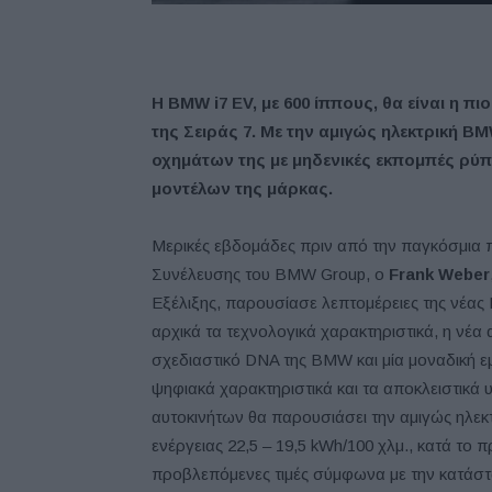
Η BMW i7 EV, με 600 ίππους, θα είναι η π
της Σειράς 7. Με την αμιγώς ηλεκτρική BM
οχημάτων της με μηδενικές εκπομπές ρύπ
μοντέλων της μάρκας.
Μερικές εβδομάδες πριν από την παγκόσμια πρ
Συνέλευσης του BMW Group, ο
Frank Weber
Εξέλιξης, παρουσίασε λεπτομέρειες της νέας
αρχικά τα τεχνολογικά χαρακτηριστικά, η νέα 
σχεδιαστικό DNA της BMW και μία μοναδική ε
ψηφιακά χαρακτηριστικά και τα αποκλειστικά 
αυτοκινήτων θα παρουσιάσει την αμιγώς ηλεκ
ενέργειας 22,5 – 19,5 kWh/100 χλμ., κατά τ
προβλεπόμενες τιμές σύμφωνα με την κατάστασ