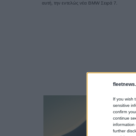
αυτή, την εντελώς νέα BMW Σειρά 7.
fleetnews.
If you wish 
sensitive in
confirm you
continue se
information 
further disc