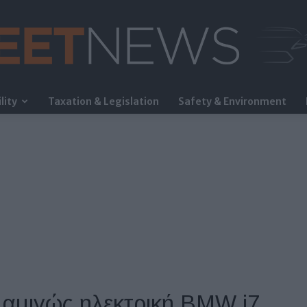
lity
Taxation & Legislation
Safety & Environment
FleetNews
α αμιγώς ηλεκτρική BMW i7