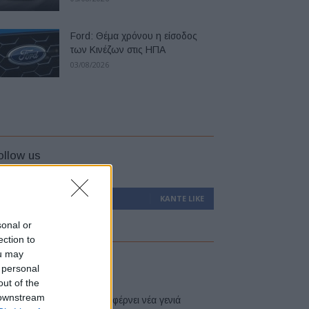
Ford: Θέμα χρόνου η είσοδος
των Κινέζων στις ΗΠΑ
03/08/2026
ollow us
0
Υποστηρικτές
ΚΆΝΤΕ LIKE
sonal or
ection to
ou may
atest
 personal
out of the
 downstream
Η Toyota φέρνει νέα γενιά