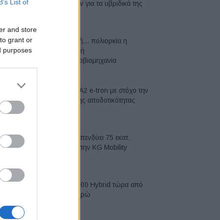
B’s List of
μπαταριών για τα υβριδικά της
07/08/2026
er and store
to grant or
Σε κινεζική… πολιορκία η
ed purposes
ευρωπαϊκή
αυτοκινητοβιομηχανία
06/08/2026
Νέο Audi A2 e-tron με στόχο την
κορυφή της αποδοτικότητας
05/08/2026
Η Chery επενδύει 75 εκατ.
δολάρια στην KG Mobility
04/08/2026
Το FIAT 500 Hybrid τώρα από
18.990 ευρώ
04/08/2026