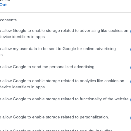
-garde πελάτες».
Out
 στοιχεία των δίδυμων στρογγυλών προβολέων και η
consents
διαμορφώνοντας μία πιο μοντέρνα και ξεχωριστή
o allow Google to enable storage related to advertising like cookies on
κτηριστικά του αυτοκινήτου είναι τα πάνω στοιχεία
evice identifiers in apps.
ικό κρυστάλλινο γυαλί και το φωτιζόμενο περίγραμμα
o allow my user data to be sent to Google for online advertising
s.
όμα εμπειρία χρήστη που επιτυγχάνεται με τα νέα My
to allow Google to send me personalized advertising.
κού συστήματος iDrive. Τα My Modes επιτρέπουν στον
ηριστικά οδήγησης και την ατμόσφαιρα της καμπίνας.
o allow Google to enable storage related to analytics like cookies on
evice identifiers in apps.
 ένα νέο είδος φωτεινής και λειτουργικής λωρίδας στον
α οπτική και απτική ποιότητα τόσο σύγχρονη, όσο και
o allow Google to enable storage related to functionality of the website
εί τμήμα του εσωτερικού φωτισμού και περιλαμβάνει
 νέα πανοραμική κρυστάλλινη ηλιοροφή Sky Lounge,
o allow Google to enable storage related to personalization.
 και ευεξίας που είναι διάχυτη στο εσωτερικό της νέας
α ρυθμίζονται ξεχωριστά.
o allow Google to enable storage related to security, including