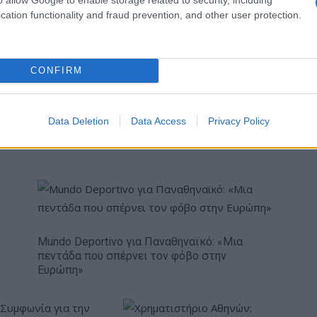
cation functionality and fraud prevention, and other user protection.
 ταξίδι για τους πίσω επιβάτες και θέτει νέα πρότυπα
νηματογραφικού επιπέδου, εμπειρία. Η BMW Theatre
ροφής, είναι μία πανοραμική Ultra Wide οθόνη 31
CONFIRM
ή μεταμορφώνει το πίσω τμήμα της καμπίνας σε μία
υσα, όπου οι επιβάτες μπορούν να επιλέγουν το
μία ποικίλη γκάμα streaming προτάσεων και να το
Data Deletion
Data Access
Privacy Policy
 μοντέλα της γκάμας BMW.
Mundo Deportivo για Παναθηναϊκό: «Μια
πεντάδα που σπέρνει τον φόβο στην
Ευρώπη»