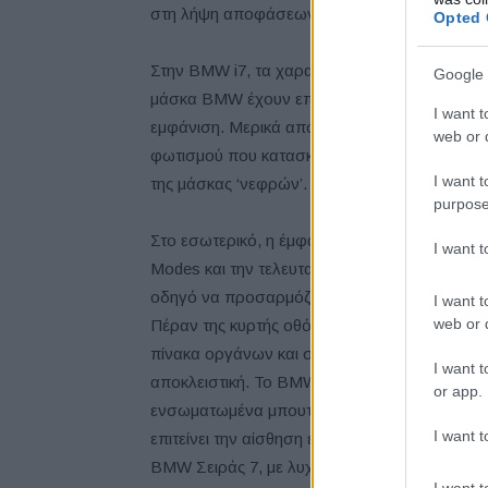
στη λήψη αποφάσεων και πρωτοπόρους avant
Opted 
Στην BMW i7, τα χαρακτηριστικά σχεδιαστικά
Google 
μάσκα BMW έχουν επανασχεδιαστεί πλήρως, 
I want t
εμφάνιση. Μερικά από τα πιο καθοριστικά χαρα
web or d
φωτισμού που κατασκευάζονται από αποκλειστ
I want t
της μάσκας ‘νεφρών’.
purpose
Στο εσωτερικό, η έμφαση δίδεται στην καινοτ
I want 
Modes και την τελευταία γενιά του λειτουργι
οδηγό να προσαρμόζει με ακρίβεια τα χαρακτ
I want t
web or d
Πέραν της κυρτής οθόνης BMW Curved Display,
πίνακα οργάνων και στις πόρτες προσφέρει μί
I want t
αποκλειστική. Το BMW Interaction Bar αποτελ
or app.
ενσωματωμένα μπουτόν ελέγχου. Επιπλέον, η
I want t
επιτείνει την αίσθηση ευρυχωρίας, καινοτομίας
BMW Σειράς 7, με λυχνίες LED που μπορούν ν
I want t