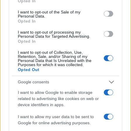
Opted In
use your data for below specified purposes in below Google
consent section.
I want to opt-out of the Sale of my
Η Toyota φέρνει νέα γενιά
Σε κινεζική… πολιορκία η
Personal Data.
μπαταριών για τα υβριδικά
ευρωπαϊκή
Opted In
της
αυτοκινητοβιομηχανία
I want to opt-out of processing my
Personal Data for Targeted Advertising.
Opted In
I want to opt-out of Collection, Use,
Retention, Sale, and/or Sharing of my
Personal Data that Is Unrelated with the
Νέο Audi A2 e-tron με στόχο την κορυφή της
Purposes for which it was collected.
αποδοτικότητας
Opted Out
Google consents
I want to allow Google to enable storage
related to advertising like cookies on web or
device identifiers in apps.
WNBA: Έκτη σερί νίκη για
I want to allow my user data to be sent to
τους Ουάσινγκτον Μίστικς
Εθνική Νεανίδων: Με τη
(vid)
Google for online advertising purposes.
Βουλγαρία για τις θέσεις 5-
8 του Ευρωμπάσκετ (live