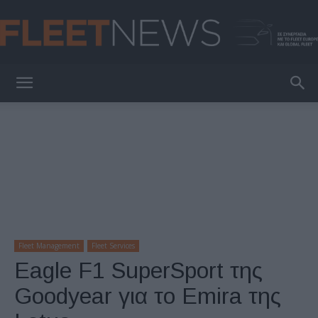
FleetNews
Fleet Management
Fleet Services
Eagle F1 SuperSport της
Goodyear για το Emira της