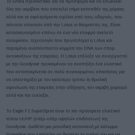
Το Emira σχεδιάστηκε για να προσφέρει και να εσωκλείει
όλη την ακρίβεια που αποτελεί σήμα κατατεθέν της μάρκας
αλλά και τα αφιλτράριστα σχόλια από τους οδηγούς, που
πάντοτε απαιτούν από την Lotus οι θαυμαστές της. Είναι
κατασκευασμένο επάνω σε ένα νέο ελαφρύ σκελετό
αλουμινίου, τεχνολογία που πρωτοπορεί η Lotus και
παραμένει αναπόσπαστο κομμάτι του DNA των σπορ
αυτοκινήτων της εταιρείας. Η Lotus επέλεξε να συνεργαστεί
με την Goodyear προκειμένου να αναπτύξει ένα ελαστικό
που ανταποκρίνεται σε πολύ συγκεκριμένες απαιτήσεις για
να υποστηρίξει με τον καλύτερο τρόπο τη θρυλική
αφοσίωση της εταιρείας στην οδήγηση, τον ακριβή χειρισμό
αλλά και την ευελιξία.
Το Eagle F1 SuperSport είναι το πιο πρόσφατο ελαστικό
τύπου UUHP (υπέρ-υπέρ υψηλών επιδόσεων) της
Goodyear. Διαθέτει μια μοναδική κατασκευή με κάλυμμα
Powerline που επιτρέπει να διατηρεί το σχήμα του και να