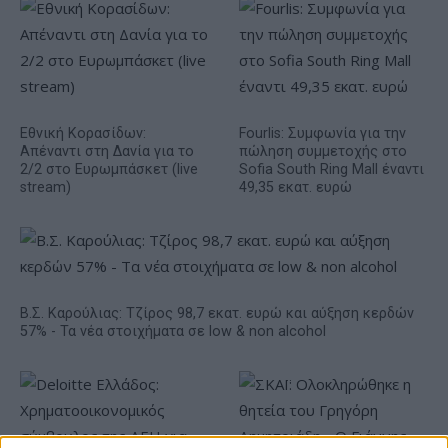
Εθνική Κορασίδων:
Fourlis: Συμφωνία για την
Απέναντι στη Δανία για το
πώληση συμμετοχής στο
2/2 στο Ευρωμπάσκετ (live
Sofia South Ring Mall έναντι
stream)
49,35 εκατ. ευρώ
Β.Σ. Καρούλιας: Τζίρος 98,7 εκατ. ευρώ και αύξηση κερδών
57% - Τα νέα στοιχήματα σε low & non alcohol