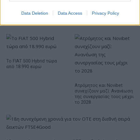
Data Deletion
Data Access
Privacy Policy
Η Chery επενδύει 75 εκατ. δολάρια στην KG Mobility
Το FIAT 500 Hybrid τώρα
από 18.990 ευρώ
Ατρόμητος και Novibet
συνεχίζουν μαζί: Ανανέωση
της συνεργασίας τους μέχρι
το 2028