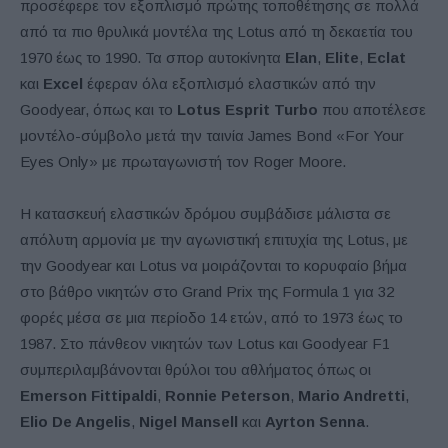
προσέφερε τον εξοπλισμό πρώτης τοποθέτησης σε πολλά
από τα πιο θρυλικά μοντέλα της Lotus από τη δεκαετία του
1970 έως το 1990. Τα σπορ αυτοκίνητα
Elan
,
Elite
,
Eclat
και
Excel
έφεραν όλα εξοπλισμό ελαστικών από την
Goodyear, όπως και το
Lotus Esprit Turbo
που αποτέλεσε
μοντέλο-σύμβολο μετά την ταινία James Bond «For Your
Eyes Only» με πρωταγωνιστή τον Roger Moore.
Η κατασκευή ελαστικών δρόμου συμβάδισε μάλιστα σε
απόλυτη αρμονία με την αγωνιστική επιτυχία της Lotus, με
την Goodyear και Lotus να μοιράζονται το κορυφαίο βήμα
στο βάθρο νικητών στο Grand Prix της Formula 1 για 32
φορές μέσα σε μια περίοδο 14 ετών, από το 1973 έως το
1987. Στο πάνθεον νικητών των Lotus και Goodyear F1
συμπεριλαμβάνονται θρύλοι του αθλήματος όπως οι
Emerson Fittipaldi
,
Ronnie Peterson
,
Mario Andretti
,
Elio De Angelis
,
Nigel Mansell
και
Ayrton Senna
.