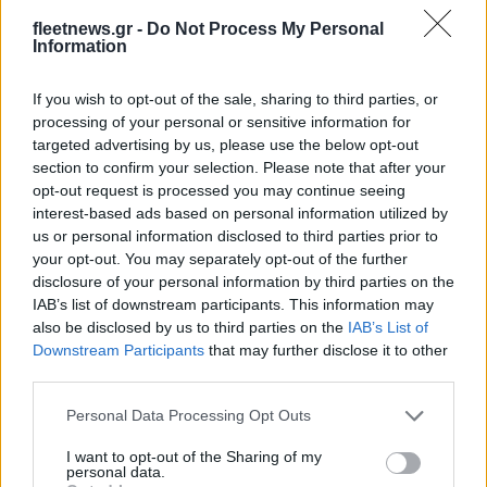
fleetnews.gr -
Do Not Process My Personal
Information
Deloitte Ελλάδος:
ΣΚΑΪ: Ολοκληρώθηκε η
If you wish to opt-out of the sale, sharing to third parties, or
Χρηματοοικονομικός
θητεία του Γρηγόρη
processing of your personal or sensitive information for
σύμβουλος της ΔΕΗ για την
Δημητριάδη - Ο Γιάννης
targeted advertising by us, please use the below opt-out
είσοδο στην πολωνική
Αλαφούζος επιστρέφει στη
section to confirm your selection. Please note that after your
αγορά ενέργειας
θέση του CEO
opt-out request is processed you may continue seeing
interest-based ads based on personal information utilized by
us or personal information disclosed to third parties prior to
your opt-out. You may separately opt-out of the further
disclosure of your personal information by third parties on the
IAB’s list of downstream participants. This information may
also be disclosed by us to third parties on the
IAB’s List of
Media: Με ενίσχυση 8 εκατ. ευρώ σε 451 επιχειρήσεις
Downstream Participants
that may further disclose it to other
ξεκίνησε το πρόγραμμα στήριξης- Κάλυψη εισφορών
third parties.
ΕΔΟΕΑΠ
Please note that this website/app uses one or more Google
Personal Data Processing Opt Outs
services and may gather and store information including but
not limited to your visit or usage behaviour. You may click to
I want to opt-out of the Sharing of my
personal data.
grant or deny consent to Google and its third-party tags to