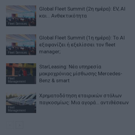
Global Fleet Summit (2η ημέρα): EV, AI
και… Ανθεκτικότητα
Fleet Services
Global Fleet Summit (1η ημέρα): Το ΑΙ
εξαφανίζει ή εξελίσσει τον fleet
manager;
Fleet Services
StarLeasing: Νέα υπηρεσία
μακροχρόνιας μίσθωσης Mercedes-
Fleet
Benz & smart
Management
Χρηματοδότηση εταιρικών στόλων
παγκοσμίως: Μια αγορά… αντιθέσεων
Fleet
Management