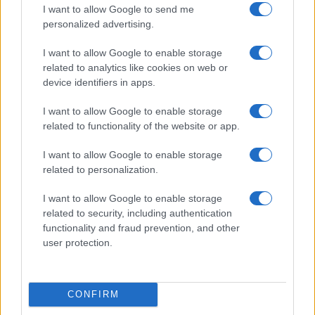
I want to allow Google to send me
stream)
personalized advertising.
I want to allow Google to enable storage
related to analytics like cookies on web or
device identifiers in apps.
ΕΛΣΤΑΤ: Στο 3,4% υποχώρησε ο πληθωρισμός τον Ιούλιο
I want to allow Google to enable storage
related to functionality of the website or app.
I want to allow Google to enable storage
related to personalization.
I want to allow Google to enable storage
related to security, including authentication
Metlen: Ρεκόρ EBITDA στο
functionality and fraud prevention, and other
α' εξάμηνο, στα 550 εκατ.
user protection.
Χρηματοδότηση 8 εκατ.
ευρώ – Καθαρά κέρδη 313
ευρώ σε 843 μέσα
εκατ. ευρώ
ενημέρωσης- Ξεκίνησε το
πενταετές πρόγραμμα
ενίσχυσης του Τύπου
CONFIRM