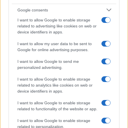
Β.Σ. Καρούλιας: Τζίρος 98,7
Deloitte Ελλάδος:
εκατ. ευρώ και αύξηση
Χρηματοοικονομικός
Google consents
κερδών 57% - Τα νέα
σύμβουλος της ΔΕΗ για την
στοιχήματα σε low & non
είσοδο στην πολωνική
I want to allow Google to enable storage
alcohol
αγορά ενέργειας
related to advertising like cookies on web or
device identifiers in apps.
I want to allow my user data to be sent to
Η Chery επενδύει 75 εκατ. δολάρια στην KG Mobility
Google for online advertising purposes.
I want to allow Google to send me
personalized advertising.
I want to allow Google to enable storage
related to analytics like cookies on web or
Το FIAT 500 Hybrid τώρα
από 18.990 ευρώ
device identifiers in apps.
I want to allow Google to enable storage
Ατρόμητος και Novibet
related to functionality of the website or app.
συνεχίζουν μαζί: Ανανέωση
της συνεργασίας τους μέχρι
I want to allow Google to enable storage
το 2028
related to personalization.