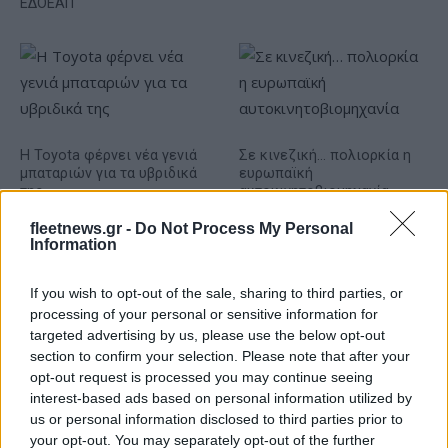
ΕΔΟΕΑΠ
Η Toyota φέρνει νέα γενιά
Σε κινεζική… πολιορκία η
μπαταριών για τα υβριδικά
ευρωπαϊκή
της
αυτοκινητοβιομηχανία
fleetnews.gr -
Do Not Process My Personal
Information
If you wish to opt-out of the sale, sharing to third parties, or
processing of your personal or sensitive information for
Νέο Audi A2 e-tron με στόχο την κορυφή της
αποδοτικότητας
targeted advertising by us, please use the below opt-out
section to confirm your selection. Please note that after your
opt-out request is processed you may continue seeing
interest-based ads based on personal information utilized by
us or personal information disclosed to third parties prior to
your opt-out. You may separately opt-out of the further