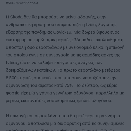
#SKODAHelpForIndia
Η Skoda δεν θα μπορούσε να μείνει αδρανής, στην
ανθρωπιστική κρίση που αντιμετωπίζει η Ινδία, λόγω της
έξαρσης της πανδημίας Covid-19. Μία δωρεά ύψους ενός
εκατομμυρίου ευρώ, πριν μερικές εβδομάδες, ακολούθησε η
αποστολή δύο αεροπλάνων με υγειονομικό υλικό, η επιλογή
του οποίου έγινε σε συνεργασία με τις αρμόδιες αρχές της
Ινδίας, ώστε να καλύψει επείγουσες ανάγκες των
δοκιμαζόμενων κατοίκων. Το πρώτο αεροπλάνο μετέφερε
8.500 ιατρικές συσκευές, που μπορούν να αυξήσουν την
οξυγόνωση του αίματος κατά 75%. Το δεύτερο, ως κύριο
φορτίο είχε μία γιγάντια γεννήτρια οξυγόνου, παράλληλα με
μερικές εκατοντάδες νοσοκομειακές φιάλες οξυγόνου.
Η επιλογή του αεροπλάνου που θα μετέφερε τη γεννήτρια
οξυγόνου, αποτέλεσε μία διαφορετική από τις συνηθισμένες
πρόκληση, για το Τμήμα Logistics, της Skoda AUTO. Ως