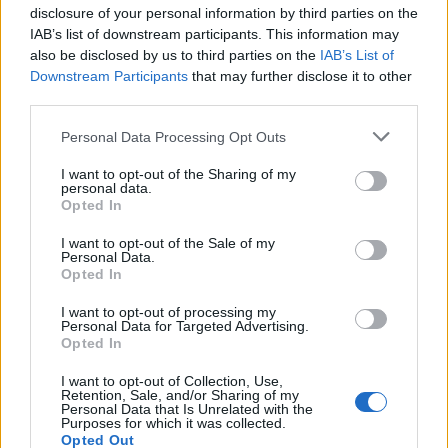
Ο Γιάννης Αγραβάνης στον
disclosure of your personal information by third parties on the
Βίκο Ιωαννίνων
IAB’s list of downstream participants. This information may
also be disclosed by us to third parties on the
IAB’s List of
Μισιακός: «Ο προπονητής
Downstream Participants
that may further disclose it to other
είναι υπεύθυνος και
third parties.
αναλαμβάνω την ευθύνη»
Please note that this website/app uses one or more Google
Personal Data Processing Opt Outs
services and may gather and store information including but
not limited to your visit or usage behaviour. You may click to
I want to opt-out of the Sharing of my
personal data.
grant or deny consent to Google and its third-party tags to
Opted In
use your data for below specified purposes in below Google
Ελληνική Αναπτυξιακή Τράπεζα: Με «προίκα» 2 δισ. ευρώ
consent section.
I want to opt-out of the Sale of my
ανοίγει δρόμο για δάνεια έως 5 δισ. σε μικρομεσαίες
Personal Data.
Opted In
I want to opt-out of processing my
Personal Data for Targeted Advertising.
Opted In
I want to opt-out of Collection, Use,
Retention, Sale, and/or Sharing of my
Personal Data that Is Unrelated with the
Purposes for which it was collected.
Opted Out