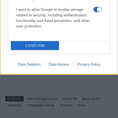
I want to allow Google to enable storage
related to security, including authentication
functionality and fraud prevention, and other
user protection.
18η συνεχόμενη χρονιά για τον ΟΤΕ στη διεθνή σειρά
δεικτών FTSE4Good
CONFIRM
Data Deletion
Data Access
Privacy Policy
Alpha Bank: Για πρώτη φορά το Αρχαίο Θέατρο Επιδαύρου
άνοιξε τις πύλες του σε όλους
ΕΤΙΚΕΤΕΣ
#SKODAHelpForIndia
COVID-19
Škoda AUTO
Solidarity
Volkswagen Group
Ευρώπη
Ινδία