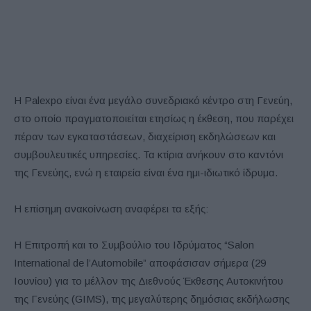
H Palexpo είναι ένα μεγάλο συνεδριακό κέντρο στη Γενεύη,
στο οποίο πραγματοποιείται ετησίως η έκθεση, που παρέχει
πέραν των εγκαταστάσεων, διαχείριση εκδηλώσεων και
συμβουλευτικές υπηρεσίες. Τα κτίρια ανήκουν στο καντόνι
της Γενεύης, ενώ η εταιρεία είναι ένα ημι-ιδιωτικό ίδρυμα.
Η επίσημη ανακοίνωση αναφέρει τα εξής:
Η Επιτροπή και το Συμβούλιο του Ιδρύματος “Salon
International de l’Automobile” αποφάσισαν σήμερα (29
Ιουνίου) για το μέλλον της Διεθνούς Έκθεσης Αυτοκινήτου
της Γενεύης (GIMS), της μεγαλύτερης δημόσιας εκδήλωσης