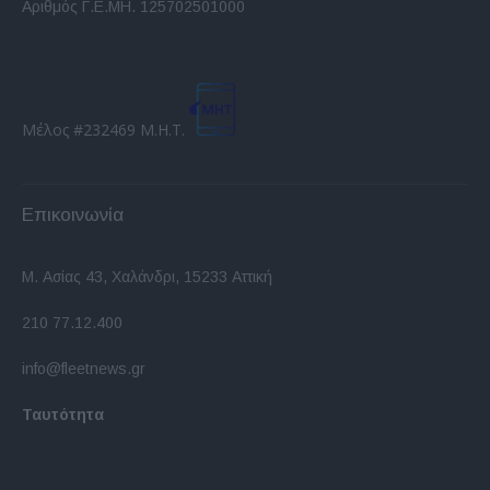
Αριθμός Γ.Ε.ΜΗ. 125702501000
Μέλος #232469 Μ.Η.Τ.
Επικοινωνία
Μ. Ασίας 43, Χαλάνδρι, 15233 Αττική
210 77.12.400
info@fleetnews.gr
Ταυτότητα