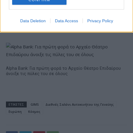
Data Deletion
Data Access
Privacy Policy
18η συνεχόμενη χρονιά για τον ΟΤΕ στη διεθνή σειρά
δεικτών FTSE4Good
Alpha Bank: Για πρώτη φορά το Αρχαίο Θέατρο Επιδαύρου
άνοιξε τις πύλες του σε όλους
ΕΤΙΚΕΤΕΣ
GIMS
Διεθνές Σαλόνι Αυτοκινήτου της Γενεύης
Ευρώπη
Κόσμος