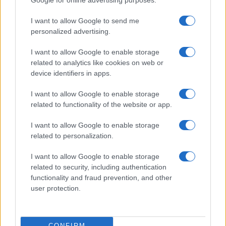
Google for online advertising purposes.
κερδών 57% - Τα νέα
σύμβουλος της ΔΕΗ για την
στοιχήματα σε low & non
είσοδο στην πολωνική
I want to allow Google to send me
alcohol
αγορά ενέργειας
personalized advertising.
I want to allow Google to enable storage
related to analytics like cookies on web or
device identifiers in apps.
Η Chery επενδύει 75 εκατ. δολάρια στην KG Mobility
I want to allow Google to enable storage
related to functionality of the website or app.
I want to allow Google to enable storage
related to personalization.
Το FIAT 500 Hybrid τώρα
από 18.990 ευρώ
I want to allow Google to enable storage
related to security, including authentication
functionality and fraud prevention, and other
Ατρόμητος και Novibet
συνεχίζουν μαζί: Ανανέωση
user protection.
της συνεργασίας τους μέχρι
το 2028
CONFIRM