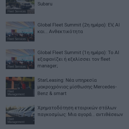
Subaru
Fleet Services
Global Fleet Summit (2η ημέρα): EV, AI
και… Ανθεκτικότητα
Fleet Services
Global Fleet Summit (1η ημέρα): Το ΑΙ
εξαφανίζει ή εξελίσσει τον fleet
manager;
Fleet Services
StarLeasing: Νέα υπηρεσία
μακροχρόνιας μίσθωσης Mercedes-
Fleet
Benz & smart
Management
Χρηματοδότηση εταιρικών στόλων
παγκοσμίως: Μια αγορά… αντιθέσεων
Fleet
Management