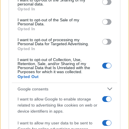
not limited to your visit or usage behaviour. You may click to
I want to opt-out of the Sharing of my
personal data.
στην έναρξη της σεζόν
grant or deny consent to Google and its third-party tags to
Εθνική Νεανίδων: Απέναντι
Opted In
use your data for below specified purposes in below Google
στην Ισλανδία για την 5η
θέση στο Ευρωμπάσκετ (live
consent section.
I want to opt-out of the Sale of my
stream)
Personal Data.
Opted In
I want to opt-out of processing my
Personal Data for Targeted Advertising.
Opted In
Ελληνική Αναπτυξιακή Τράπεζα: Με «προίκα» 2 δισ. ευρώ
I want to opt-out of Collection, Use,
Retention, Sale, and/or Sharing of my
ανοίγει δρόμο για δάνεια έως 5 δισ. σε μικρομεσαίες
Personal Data that Is Unrelated with the
Purposes for which it was collected.
Opted Out
Google consents
I want to allow Google to enable storage
related to advertising like cookies on web or
device identifiers in apps.
Β.Σ. Καρούλιας: Τζίρος 98,7
Deloitte Ελλάδος:
I want to allow my user data to be sent to
εκατ. ευρώ και αύξηση
Χρηματοοικονομικός