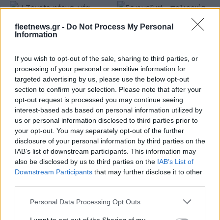
fleetnews.gr -
Do Not Process My Personal
Information
Η Toyota φέρνει νέα γενιά
Σε κινεζική… πολιορκία η
If you wish to opt-out of the sale, sharing to third parties, or
μπαταριών για τα υβριδικά
ευρωπαϊκή
processing of your personal or sensitive information for
της
αυτοκινητοβιομηχανία
targeted advertising by us, please use the below opt-out
section to confirm your selection. Please note that after your
opt-out request is processed you may continue seeing
interest-based ads based on personal information utilized by
us or personal information disclosed to third parties prior to
your opt-out. You may separately opt-out of the further
Νέο Audi A2 e-tron με στόχο την κορυφή της
disclosure of your personal information by third parties on the
αποδοτικότητας
IAB’s list of downstream participants. This information may
also be disclosed by us to third parties on the
IAB’s List of
Downstream Participants
that may further disclose it to other
third parties.
Please note that this website/app uses one or more Google
Personal Data Processing Opt Outs
services and may gather and store information including but
Εφές: Χωρίς Παπαγιάννη