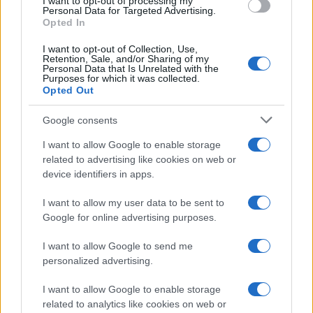
I want to opt-out of processing my
Το FIAT 500 Hybrid τώρα
Personal Data for Targeted Advertising.
από 18.990 ευρώ
Opted In
I want to opt-out of Collection, Use,
Ατρόμητος και Novibet
Retention, Sale, and/or Sharing of my
Personal Data that Is Unrelated with the
συνεχίζουν μαζί: Ανανέωση
Purposes for which it was collected.
της συνεργασίας τους μέχρι
Opted Out
το 2028
Google consents
I want to allow Google to enable storage
related to advertising like cookies on web or
device identifiers in apps.
18η συνεχόμενη χρονιά για τον ΟΤΕ στη διεθνή σειρά
δεικτών FTSE4Good
I want to allow my user data to be sent to
Google for online advertising purposes.
I want to allow Google to send me
personalized advertising.
Alpha Bank: Για πρώτη φορά το Αρχαίο Θέατρο Επιδαύρου
I want to allow Google to enable storage
άνοιξε τις πύλες του σε όλους
related to analytics like cookies on web or