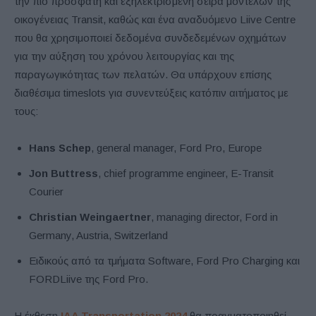
την πιο πρόσφατη και εξηλεκτρισμένη σειρά μοντέλων της
οικογένειας Transit, καθώς και ένα αναδυόμενο Liive Centre
που θα χρησιμοποιεί δεδομένα συνδεδεμένων οχημάτων
για την αύξηση του χρόνου λειτουργίας και της
παραγωγικότητας των πελατών. Θα υπάρχουν επίσης
διαθέσιμα timeslots για συνεντεύξεις κατόπιν αιτήματος με
τους:
Hans Schep
, general manager, Ford Pro, Europe
Jon Buttress
, chief programme engineer, E-Transit
Courier
Christian Weingaertner
, managing director, Ford in
Germany, Austria, Switzerland
Ειδικούς από τα τμήματα Software, Ford Pro Charging και
FORDLiive της Ford Pro.
Η έκθεση
IAA Transportation 2024
θα πραγματοποιηθεί