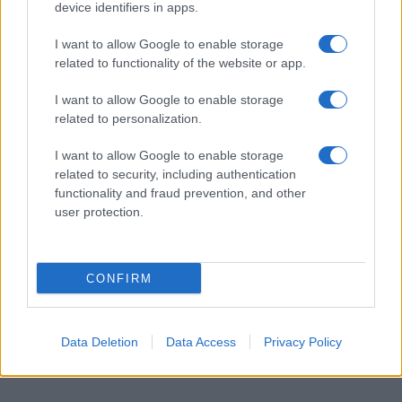
device identifiers in apps.
I want to allow Google to enable storage
related to functionality of the website or app.
ΕΤΙΚΕΤΕΣ
Ford Pro
Ford Ranger PHEV
Ford Transit
IAA Transportation 2024
Ευρώπη
Νέες μορφές ενέργειας
I want to allow Google to enable storage
related to personalization.
I want to allow Google to enable storage
related to security, including authentication
functionality and fraud prevention, and other
user protection.
Προηγούμενο άρθρο
Επόμενο άρθρο
SM Tribute, 10 χρόνια τέχνης
Νέα Flying Spur, η πιο ισχυρή
CONFIRM
και φινέτσας
τετράθυρη Bentley
Data Deletion
Data Access
Privacy Policy
ΠΑΡΟΜΟΙΑ ΑΡΘΡΑ