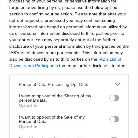
processing of your personal or sensitive information for
targeted advertising by us, please use the below opt-out
section to confirm your selection. Please note that after your
opt-out request is processed you may continue seeing
interest-based ads based on personal information utilized by
us or personal information disclosed to third parties prior to
Metlen: Ρεκόρ EBITDA στο
your opt-out. You may separately opt-out of the further
α' εξάμηνο, στα 550 εκατ.
disclosure of your personal information by third parties on the
Χρηματοδότηση 8 εκατ.
ευρώ – Καθαρά κέρδη 313
ευρώ σε 843 μέσα
IAB’s list of downstream participants. This information may
εκατ. ευρώ
ενημέρωσης- Ξεκίνησε το
also be disclosed by us to third parties on the
IAB’s List of
πενταετές πρόγραμμα
Downstream Participants
that may further disclose it to other
ενίσχυσης του Τύπου
third parties.
Please note that this website/app uses one or more Google
Personal Data Processing Opt Outs
services and may gather and store information including but
not limited to your visit or usage behaviour. You may click to
I want to opt-out of the Sharing of my
Η Chery επενδύει 75 εκατ. δολάρια στην KG Mobility
personal data.
grant or deny consent to Google and its third-party tags to
Opted In
use your data for below specified purposes in below Google
consent section.
I want to opt-out of the Sale of my
Personal Data.
Opted In