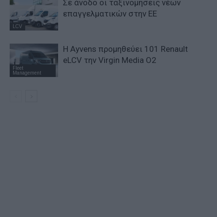
Σε άνοδο οι ταξινομήσεις νέων
επαγγελματικών στην ΕΕ
LCV
Η Ayvens προμηθεύει 101 Renault
eLCV την Virgin Media O2
Fleet
Management