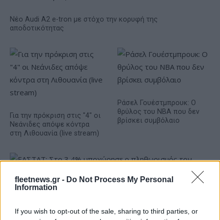
Νέο Audi A2 e-tron με στόχο την κορυφή της
αποδοτικότητας
Ράσελ Γουέστμπρουκ: Ο
θρύλος του NBA που δεν
Για την πρόκριση στις "4" οι
βρίσκει συμβόλαιο
Νεάνιδες απόψε κόντρα
στη Λιθουανία (live stream)
fleetnews.gr -
Do Not Process My Personal
Information
ΕΛΣΤΑΤ: Στο 3,4% υποχώρησε ο πληθωρισμός τον Ιούλιο
If you wish to opt-out of the sale, sharing to third parties, or