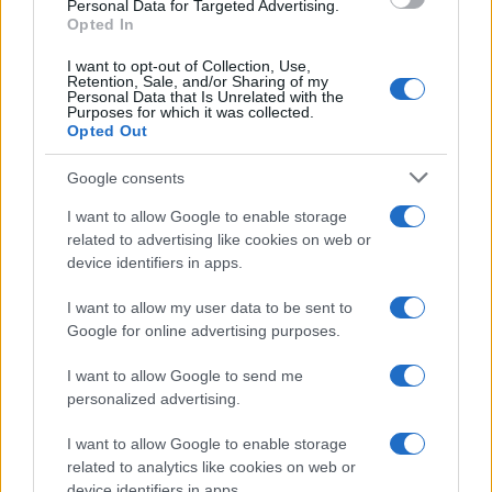
Personal Data for Targeted Advertising.
Opted In
Ατρόμητος και Novibet
συνεχίζουν μαζί: Ανανέωση
I want to opt-out of Collection, Use,
Retention, Sale, and/or Sharing of my
της συνεργασίας τους μέχρι
Personal Data that Is Unrelated with the
το 2028
Purposes for which it was collected.
Opted Out
Google consents
I want to allow Google to enable storage
related to advertising like cookies on web or
18η συνεχόμενη χρονιά για τον ΟΤΕ στη διεθνή σειρά
δεικτών FTSE4Good
device identifiers in apps.
I want to allow my user data to be sent to
Google for online advertising purposes.
I want to allow Google to send me
Alpha Bank: Για πρώτη φορά το Αρχαίο Θέατρο Επιδαύρου
personalized advertising.
άνοιξε τις πύλες του σε όλους
I want to allow Google to enable storage
related to analytics like cookies on web or
device identifiers in apps.