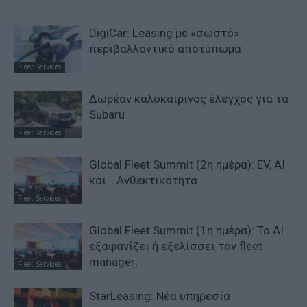
DigiCar: Leasing με «σωστό»
περιβαλλοντικό αποτύπωμα
Fleet Services
Δωρέαν καλοκαιρινός έλεγχος για τα
Subaru
Fleet Services
Global Fleet Summit (2η ημέρα): EV, AI
και… Ανθεκτικότητα
Fleet Services
Global Fleet Summit (1η ημέρα): Το ΑΙ
εξαφανίζει ή εξελίσσει τον fleet
manager;
Fleet Services
StarLeasing: Νέα υπηρεσία