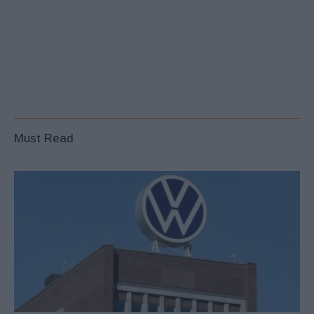
Must Read