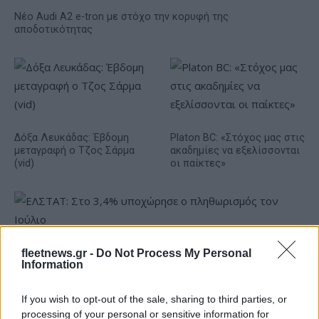
Νέο Audi A2 e-tron με στόχο την κορυφή της
αποδοτικότητας
Δόξα Λευκάδας: Έβδομη
Platon BC: «Στόχος μας στις
μεταγραφή ο Τζος Σάρμα
ακαδημίες να εξελίσσονται
(vid)
οι παίκτες»
ΕΛΣΤΑΤ: Στο 3,4% υποχώρησε ο πληθωρισμός τον Ιούλιο
fleetnews.gr -
Do Not Process My Personal
Information
If you wish to opt-out of the sale, sharing to third parties, or
processing of your personal or sensitive information for