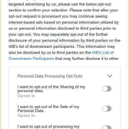
targeted advertising by us, please use the below opt-out
section to confirm your selection. Please note that after your
opt-out request is processed you may continue seeing
interest-based ads based on personal information utilized by
Metlen: Ρεκόρ EBITDA στο
us or personal information disclosed to third parties prior to
α' εξάμηνο, στα 550 εκατ.
Ειδικό Χωροταξικό Πλαίσιο
your opt-out. You may separately opt-out of the further
ευρώ – Καθαρά κέρδη 313
για τον Τουρισμό:
εκατ. ευρώ
disclosure of your personal information by third parties on the
Στρατηγικό εργαλείο για
IAB’s list of downstream participants. This information may
βιώσιμη τουριστική
also be disclosed by us to third parties on the
IAB’s List of
ανάπτυξη
Downstream Participants
that may further disclose it to other
third parties.
Please note that this website/app uses one or more Google
Personal Data Processing Opt Outs
services and may gather and store information including but
Η Chery επενδύει 75 εκατ. δολάρια στην KG Mobility
not limited to your visit or usage behaviour. You may click to
I want to opt-out of the Sharing of my
personal data.
grant or deny consent to Google and its third-party tags to
Opted In
use your data for below specified purposes in below Google
consent section.
I want to opt-out of the Sale of my
Personal Data.
Opted In
Το FIAT 500 Hybrid τώρα
από 18.990 ευρώ
I want to opt-out of processing my