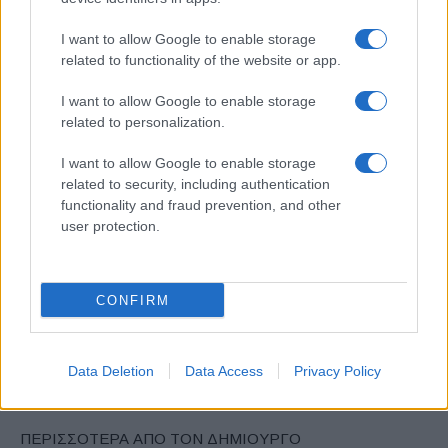
ΕΤΙΚΕΤΕΣ
Fisker Inc.
Wallbox
Βόρεια Αμερική
Ευρώπη
I want to allow Google to enable storage
related to functionality of the website or app.
Φόρτιση
I want to allow Google to enable storage
related to personalization.
I want to allow Google to enable storage
related to security, including authentication
functionality and fraud prevention, and other
user protection.
Προηγούμενο άρθρο
Επόμενο άρθρο
Solera Fleet Solutions,
Ταξινομήσεις επαγγελματικών
βελτιώνει την
τον Αύγουστο 2022
CONFIRM
αποτελεσματικότητα
Data Deletion
Data Access
Privacy Policy
ΠΑΡΟΜΟΙΑ ΑΡΘΡΑ
ΠΕΡΙΣΣΟΤΕΡΑ ΑΠΟ ΤΟΝ ΔΗΜΙΟΥΡΓΟ