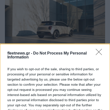
fleetnews.gr -
Do Not Process My Personal
Information
Ευρωπαϊκή παραγωγή στην Αυστρία με στρατηγική
If you wish to opt-out of the sale, sharing to third parties, or
σημασία
processing of your personal or sensitive information for
targeted advertising by us, please use the below opt-out
Το
AION UT
παράγεται
στην Ευρώπη,
στις σύγχρονες
section to confirm your selection. Please note that after your
opt-out request is processed you may continue seeing
εγκαταστάσεις της
Magna στην Αυστρία
, ενισχύοντας τη
interest-based ads based on personal information utilized by
στρατηγική παρουσία της GAC στην ευρωπαϊκή αγορά. Η
us or personal information disclosed to third parties prior to
επιλογή τοπικής παραγωγής αποτελεί μέρος της ευρύτερης
your opt-out. You may separately opt-out of the further
στρατηγικής «Rooted in Europe, Serving Europe»,