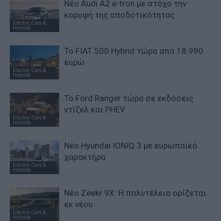
Νέο Audi A2 e-tron με στόχο την
κορυφή της αποδοτικότητας
Electric Cars &
Hybrids
Το FIAT 500 Hybrid τώρα από 18.990
ευρώ
Electric Cars &
Hybrids
Το Ford Ranger τώρα σε εκδόσεις
ντίζελ και PHEV
Electric Cars &
Hybrids
Νέο Hyundai IONIQ 3 με ευρωπαϊκό
χαρακτήρα
Electric Cars &
Hybrids
Νέο Zeekr 9X: Η πολυτέλεια ορίζεται
εκ νέου
Electric Cars &
Hybrids