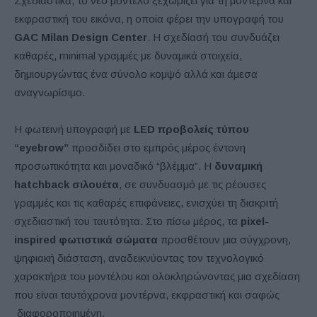
Σχεδιαστικά, το νέο μοντέλο ξεχωρίζει για τη μοντέρνα και
εκφραστική του εικόνα, η οποία φέρει την υπογραφή του
GAC Milan Design Center
. Η σχεδίασή του συνδυάζει
καθαρές, minimal γραμμές με δυναμικά στοιχεία,
δημιουργώντας ένα σύνολο κομψό αλλά και άμεσα
αναγνωρίσιμο.
Η φωτεινή υπογραφή με
LED προβολείς τύπου
“eyebrow”
προσδίδει στο εμπρός μέρος έντονη
προσωπικότητα και μοναδικό “βλέμμα”. Η
δυναμική
hatchback σιλουέτα
, σε συνδυασμό με τις ρέουσες
γραμμές και τις καθαρές επιφάνειες, ενισχύει τη διακριτή
σχεδιαστική του ταυτότητα. Στο πίσω μέρος, τα
pixel-
inspired φωτιστικά σώματα
προσθέτουν μια σύγχρονη,
ψηφιακή διάσταση, αναδεικνύοντας τον τεχνολογικό
χαρακτήρα του μοντέλου και ολοκληρώνοντας μια σχεδίαση
που είναι ταυτόχρονα μοντέρνα, εκφραστική και σαφώς
διαφοροποιημένη.