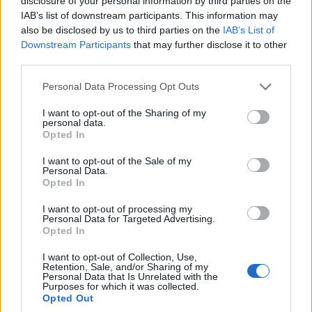
disclosure of your personal information by third parties on the
IAB’s list of downstream participants. This information may
διασφαλίζοντας υψηλά πρότυπα ποιότητας και αξιοπιστίας,
also be disclosed by us to third parties on the
IAB’s List of
καθώς και καλύτερη προσαρμογή του μοντέλου στις ανάγκες
Downstream Participants
that may further disclose it to other
των Ευρωπαίων καταναλωτών.
third parties.
Please note that this website/app uses one or more Google
Personal Data Processing Opt Outs
Παράλληλα, η ευρωπαϊκή παραγωγή διευκολύνει την
services and may gather and store information including but
προσαρμογή του AION UT στις ανάγκες της τοπικής αγοράς
not limited to your visit or usage behaviour. You may click to
I want to opt-out of the Sharing of my
personal data.
και ενισχύει τη δυναμική παρουσία της μάρκας σε μια
grant or deny consent to Google and its third-party tags to
Opted In
use your data for below specified purposes in below Google
ιδιαίτερα σημαντική αγορά.
consent section.
I want to opt-out of the Sale of my
Personal Data.
Opted In
I want to opt-out of processing my
Έναρξη προ παραγγελιών, τιμολογιακή τοποθέτηση,
Personal Data for Targeted Advertising.
Opted In
εκδόσεις εξοπλισμού
I want to opt-out of Collection, Use,
Retention, Sale, and/or Sharing of my
Η
Inchcape Hellas
ανακοινώνει την έναρξη των προ-
Personal Data that Is Unrelated with the
Purposes for which it was collected.
παραγγελιών για το
AION UT
, δίνοντας τη δυνατότητα
Opted Out
στους ενδιαφερόμενους να επιλέξουν την επιθυμητή έκδοση