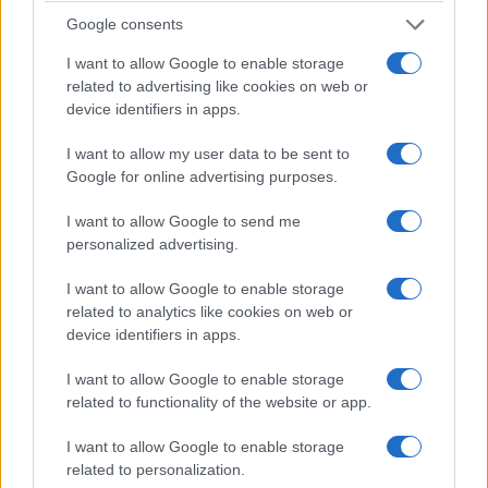
και εξοπλισμό και να εξασφαλίσουν προτεραιότητα στην
Google consents
παράδοση.
I want to allow Google to enable storage
related to advertising like cookies on web or
Το
AION UT
θα διατίθεται στην ελληνική αγορά σε
2
device identifiers in apps.
εκδόσεις εξοπλισμού, Premium και Luxury
,
I want to allow my user data to be sent to
προσφέροντας ένα ιδιαίτερα ανταγωνιστικό πακέτο αξίας
Google for online advertising purposes.
σε κάθε επίπεδο.
I want to allow Google to send me
personalized advertising.
Η έκδοση
Premium
, με τιμή εκκίνησης από
22.400 ευρώ
(συμπεριλαμβανομένης της κρατικής επιδότησης του
I want to allow Google to enable storage
προγράμματος «Κινούμαι Ηλεκτρικά»)
, περιλαμβάνει
related to analytics like cookies on web or
πλούσιο βασικό εξοπλισμό που καλύπτει πλήρως τις
device identifiers in apps.
ανάγκες της καθημερινής μετακίνησης.
I want to allow Google to enable storage
related to functionality of the website or app.
Μεταξύ άλλων, διαθέτει:
I want to allow Google to enable storage
related to personalization.
Ζάντες αλουμινίου 17-ιντσών