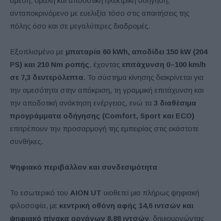
άμεση, ομαλή και αποδοτική ηλεκτρική οδήγηση,
ανταποκρινόμενο με ευελιξία τόσο στις απαιτήσεις της
πόλης όσο και σε μεγαλύτερες διαδρομές.
Εξοπλισμένο με
μπαταρία 60 kWh, αποδίδει 150 kW (204
PS) και 210 Nm ροπής
, έχοντας
επιτάχυνση 0–100 km/h
σε 7,3 δευτερόλεπτα
. Το σύστημα κίνησης διακρίνεται για
την αμεσότητα στην απόκριση, τη γραμμική επιτάχυνση και
την αποδοτική ανάκτηση ενέργειας, ενώ τα
3 διαθέσιμα
προγράμματα οδήγησης (Comfort, Sport και ECO)
επιτρέπουν την προσαρμογή της εμπειρίας στις εκάστοτε
συνθήκες.
Ψηφιακό περιβάλλον και συνδεσιμότητα
Το εσωτερικό του
AION UT
υιοθετεί μια πλήρως ψηφιακή
φιλοσοφία, με
κεντρική οθόνη αφής 14,6 ιντσών και
ψηφιακό πίνακα οργάνων 8,88 ιντσών
, δημιουργώντας