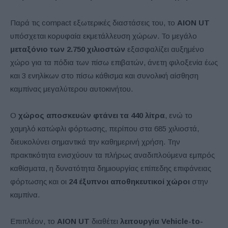
Παρά τις compact εξωτερικές διαστάσεις του, το
AION UT
υπόσχεται κορυφαία εκμετάλλευση χώρων. Το μεγάλο
μεταξόνιο των 2.750 χιλιοστών
εξασφαλίζει αυξημένο
χώρο για τα πόδια των πίσω επιβατών, άνετη φιλοξενία έως
και 3 ενηλίκων στο πίσω κάθισμα και συνολική αίσθηση
καμπίνας μεγαλύτερου αυτοκινήτου.
Ο
χώρος αποσκευών φτάνει τα 440 λίτρα
, ενώ το
χαμηλό κατώφλι φόρτωσης, περίπου στα 685 χιλιοστά,
διευκολύνει σημαντικά την καθημερινή χρήση. Την
πρακτικότητα ενισχύουν τα πλήρως αναδιπλούμενα εμπρός
καθίσματα, η δυνατότητα δημιουργίας επίπεδης επιφάνειας
φόρτωσης και οι
24 έξυπνοι αποθηκευτικοί χώροι
στην
καμπίνα.
Επιπλέον, το
AION UT
διαθέτει
λειτουργία Vehicle-to-