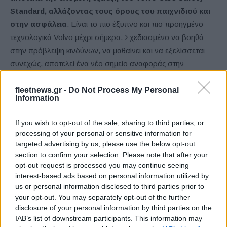
Standard, αλλάζοντας τους όρους του παιχνιδιού και
στην ασφάλεια
. Είναι το πιο έξυπνο και πιο προηγμένο
τεχνολογικά Volvo μέχρι σήμερα. Σχεδιασμένο να βοηθά
στην πρόβλεψη κινδύνων, να μαθαίνει και να εξελίσσεται
συνεχώς, αποτελεί ένα νέο σημείο αναφοράς στην
ασφάλεια των αυτοκινήτων. Παράλληλα, εισάγει μια
fleetnews.gr -
Do Not Process My Personal
παγκόσμια πρωτιά στην ασφάλεια, τη ζώνη ασφαλείας
Information
πολλαπλής προσαρμογής που προσαρμόζει σε πραγματικό
χρόνο τη λειτουργία της στον τύπο της σύγκρουσης και στο
If you wish to opt-out of the sale, sharing to third parties, or
σώμα του επιβάτη. Ουσιαστικά είναι μία «επανεφεύρεση»
processing of your personal or sensitive information for
της ζώνης ασφαλείας τριών σημείων, την οποία παρουσίασε
targeted advertising by us, please use the below opt-out
section to confirm your selection. Please note that after your
πρώτη η Volvo, το 1959.
opt-out request is processed you may continue seeing
interest-based ads based on personal information utilized by
us or personal information disclosed to third parties prior to
your opt-out. You may separately opt-out of the further
disclosure of your personal information by third parties on the
IAB’s list of downstream participants. This information may