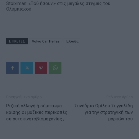
Stoiximan: «Πού ήσουν;» στις μεγάλες στιγμές του
Ολυμπιακού
ΕΤΙΚΕΤΕΣ
Volvo Car Hellas
Ελλάδα
Προηγούμενο άρθρο
Επόμενο άρθρο
Ριζική αλλαγή ή σύμπτωμα
Συνέδριο Ομίλου Συγγελίδη
κρίσης οι μαζικές περικοπές
για την στρατηγική των
σε αυτοκινητοβιομηχανίες ;
μαρκών του