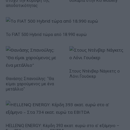
στόχο την κορυφή της
δολάρια στην KG Mobility
αποδοτικότητας
Το FIAT 500 Hybrid τώρα από 18.990 ευρώ
Στους Ντένβερ Νάγκετς ο
Λόνι Γουόκερ
Θανάσης Σπανούλης: "Θα
είμαι χαρούμενος με ένα
μετάλλιο"
HELLENiQ ENERGY: Κέρδη 393 εκατ. ευρώ στο α' εξάμηνο –