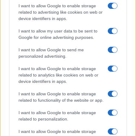
Σουηδία, όπου έχει ήδη ξεκινήσει να παράγεται.
«Ακόμη
I want to allow Google to enable storage
ένας λόγος για να αισθάνομαι περήφανη ως Σουηδή»,
είπε η
related to advertising like cookies on web or
Åsa Haglund.
device identifiers in apps.
I want to allow my user data to be sent to
Στην παρουσίαση συμμετείχαν επίσης με ομιλίες η κ.
Jovana
Google for online advertising purposes.
Jovic
, Διευθύνουσα Σύμβουλος της Volvo Car Hellas, και ο
κ.
Αλέξανδρος Κωστήρογλου,
Διευθυντής Marketing και
I want to allow Google to send me
Επικοινωνίας της εταιρείας.
personalized advertising.
I want to allow Google to enable storage
related to analytics like cookies on web or
device identifiers in apps.
Ανακοινώθηκε από την Ντουμπάι ο Σενγκέλια (pics)
I want to allow Google to enable storage
related to functionality of the website or app.
I want to allow Google to enable storage
related to personalization.
I want to allow Google to enable storage
Πήρε τον Αλέρικ Φρίμαν ο