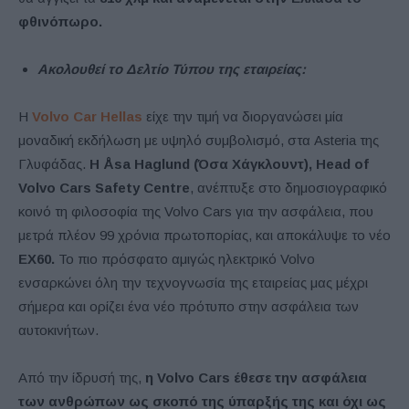
φθινόπωρο.
Ακολουθεί το Δελτίο Τύπου της εταιρείας:
Η
Volvo Car Hellas
είχε την τιμή να διοργανώσει μία
μοναδική εκδήλωση με υψηλό συμβολισμό, στα Asteria της
Γλυφάδας.
H Åsa Haglund (Όσα Χάγκλουντ), Head of
Volvo Cars Safety Centre
, ανέπτυξε στο δημοσιογραφικό
κοινό τη φιλοσοφία της Volvo Cars για την ασφάλεια, που
μετρά πλέον 99 χρόνια πρωτοπορίας, και αποκάλυψε το νέο
EX60.
Το πιο πρόσφατο αμιγώς ηλεκτρικό Volvo
ενσαρκώνει όλη την τεχνογνωσία της εταιρείας μας μέχρι
σήμερα και ορίζει ένα νέο πρότυπο στην ασφάλεια των
αυτοκινήτων.
Από την ίδρυσή της,
η Volvo Cars έθεσε την ασφάλεια
των ανθρώπων ως σκοπό της ύπαρξής της και όχι ως