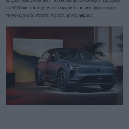
αμιγώς ηλεκτρικού SUV που καλείται να διαδεχθεί εμπορικά
το XC60 και ταυτόχρονα να εκφράσει τη νέα ψηφιακή και
τεχνολογική ταυτότητα της σουηδικής φίρμας.