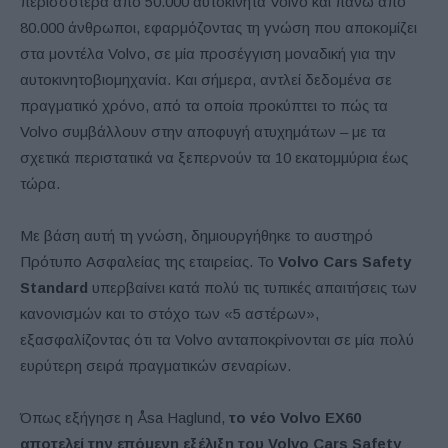
περισσότερα από 50.000 αυτοκίνητα Volvo και πάνω από
80.000 άνθρωποι, εφαρμόζοντας τη γνώση που αποκομίζει
στα μοντέλα Volvo, σε μία προσέγγιση μοναδική για την
αυτοκινητοβιομηχανία. Και σήμερα, αντλεί δεδομένα σε
πραγματικό χρόνο, από τα οποία προκύπτει το πώς τα
Volvo συμβάλλουν στην αποφυγή ατυχημάτων – με τα
σχετικά περιστατικά να ξεπερνούν τα 10 εκατομμύρια έως
τώρα.
Με βάση αυτή τη γνώση, δημιουργήθηκε το αυστηρό
Πρότυπο Ασφαλείας της εταιρείας. Το
Volvo Cars Safety
Standard
υπερβαίνει κατά πολύ τις τυπικές απαιτήσεις των
κανονισμών και το στόχο των «5 αστέρων»,
εξασφαλίζοντας ότι τα Volvo ανταποκρίνονται σε μία πολύ
ευρύτερη σειρά πραγματικών σεναρίων.
Όπως εξήγησε η Åsa Haglund,
το νέο Volvo EX60
αποτελεί την επόμενη εξέλιξη του Volvo Cars Safety