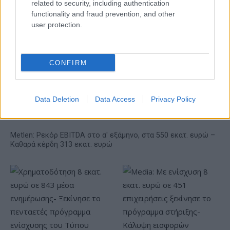
Βίκος Ιωαννίνων
related to security, including authentication
functionality and fraud prevention, and other
user protection.
Β.Σ. Καρούλιας: Τζίρος 98,7
εκατ. ευρώ και αύξηση
κερδών 57% - Τα νέα
στοιχήματα σε low & non
CONFIRM
alcohol
Data Deletion
Data Access
Privacy Policy
Metlen: Ρεκόρ EBITDA στο α' εξάμηνο, στα 550 εκατ. ευρώ –
Καθαρά κέρδη 313 εκατ. ευρώ