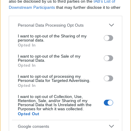
also be disclosed by us to third parties on the
IAB’s List of
Downstream Participants
that may further disclose it to other
third parties.
Please note that this website/app uses one or more Google
Personal Data Processing Opt Outs
services and may gather and store information including but
not limited to your visit or usage behaviour. You may click to
I want to opt-out of the Sharing of my
personal data.
grant or deny consent to Google and its third-party tags to
Opted In
use your data for below specified purposes in below Google
consent section.
I want to opt-out of the Sale of my
Personal Data.
Το EX60 επαναπροσδιορίζει την έννοια του αμιγώς
Opted In
ηλεκτρικού αυτοκινήτου, ενσωματώνοντας τεχνολογίες που
I want to opt-out of processing my
μετατρέπουν το «άγχος της αυτονομίας» σε σιγουριά για την
Personal Data for Targeted Advertising.
Opted In
αυτονομία, ενώ λειτουργεί με βάση ένα πανίσχυρο κεντρικό
υπολογιστικό σύστημα-κλειδί για τα αυτοκίνητα που
I want to opt-out of Collection, Use,
Retention, Sale, and/or Sharing of my
προσδιορίζονται από το λογισμικό. Το προηγμένο «μυαλό»
Personal Data that Is Unrelated with the
του EX60,
με δυνατότητα λειτουργίας μέσω Τεχνητής
Purposes for which it was collected.
Opted Out
Νοημοσύνης βασίζεται σε κεντρικό υπολογιστή της
NVDIA.
Η εξέλιξη του νέου Volvo πραγματοποιήθηκε στη
Google consents