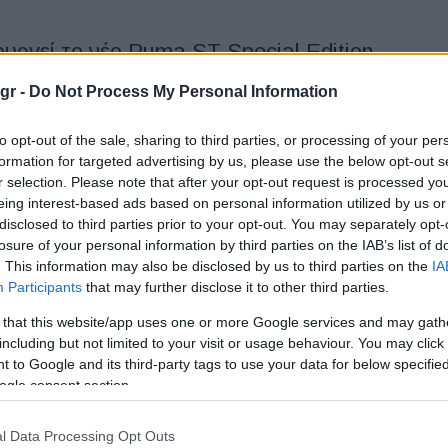
ουργεί το νέο Puma ST Special Edition
gr -
Do Not Process My Personal Information
ύναμη του κοινού της στο σχεδιασμό και την ονομασία του νέου
n μέσω των social media. Σε μία...
to opt-out of the sale, sharing to third parties, or processing of your per
formation for targeted advertising by us, please use the below opt-out s
r selection. Please note that after your opt-out request is processed y
eing interest-based ads based on personal information utilized by us or
disclosed to third parties prior to your opt-out. You may separately opt-
ηση πωλήσεων, μείωση εσόδων
losure of your personal information by third parties on the IAB’s list of
. This information may also be disclosed by us to third parties on the
IA
Participants
that may further disclose it to other third parties.
ίωση εσόδων για τον Όμιλο Renault σε περιβάλλον
να, τα έσοδα του Ομίλου ανήλθαν σε 10 δισ. ευρώ (-1,1%) το
 that this website/app uses one or more Google services and may gath
including but not limited to your visit or usage behaviour. You may click 
 to Google and its third-party tags to use your data for below specifi
ogle consent section.
 Concept, πάντα Dacia με μια νότα
l Data Processing Opt Outs