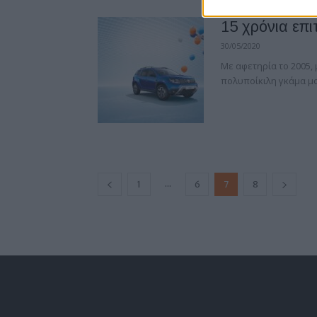
15 χρόνια επ
30/05/2020
Με αφετηρία το 2005, 
πολυποίκιλη γκάμα μον
...
1
6
7
8