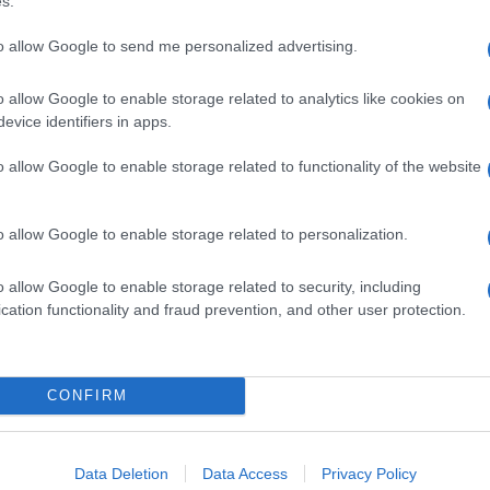
s.
κότητα του σήμερα και του αύριο- το Groupe Renault
ρότητα...
to allow Google to send me personalized advertising.
o allow Google to enable storage related to analytics like cookies on
S: μια διαδικτυακή εκδήλωση, ανοικτή
evice identifiers in apps.
o allow Google to enable storage related to functionality of the website
αι μια μοναδική διαδικτυακή εκδήλωση, ανοικτή σε όλους,
ρικές μετακινήσεις του σήμερα και του αύριο. Από τις 15-26
o allow Google to enable storage related to personalization.
o allow Google to enable storage related to security, including
cation functionality and fraud prevention, and other user protection.
κινά την εμπορική του πορεία στη χώρα
CONFIRM
του παγκόσμιου best seller της Citroën, που έχει σημειώσει
000 πωλήσεις στην 3η γενιά του- ξεκινά την...
Data Deletion
Data Access
Privacy Policy