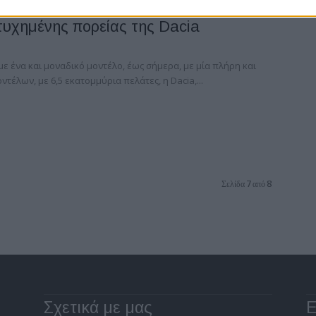
ιτυχημένης πορείας της Dacia
με ένα και μοναδικό μοντέλο, έως σήμερα, με μία πλήρη και
τέλων, με 6,5 εκατομμύρια πελάτες, η Dacia,...
Σελίδα 7 από 8
Σχετικά με μας
Ε