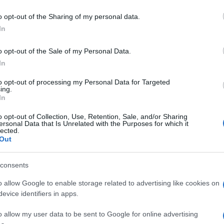
o opt-out of the Sharing of my personal data.
In
ου ανοίγει νέους ορίζοντες για την Dacia, εντάσσεται στο
της μάρκας και πραγματοποιήθηκε στο πλαίσιο της
o opt-out of the Sale of my Personal Data.
ηγικής...
In
to opt-out of processing my Personal Data for Targeted
ναδείχθηκε German Car of the Year
ing.
In
o opt-out of Collection, Use, Retention, Sale, and/or Sharing
ersonal Data that Is Unrelated with the Purposes for which it
 ηλεκτρικό όχημα της Honda για την Ευρώπη, αναδείχθηκε
lected.
r 2021" (Γερμανικό Αυτοκίνητο της Χρονιάς 2021), το...
Out
consents
s: Προς κινητικότητα μηδενικών
o allow Google to enable storage related to advertising like cookies on
evice identifiers in apps.
o allow my user data to be sent to Google for online advertising
t eWays -μια μοναδική διαδικτυακή εκδήλωση αφιερωμένη