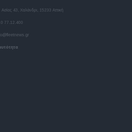
 Ασίας 43, Χαλάνδρι, 15233 Αττική
10 77.12.400
fo@fleetnews.gr
αυτότητα