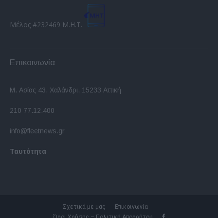
Μέλος #232469 Μ.Η.Τ.
Επικοινωνία
Μ. Ασίας 43, Χαλάνδρι, 15233 Αττική
210 77.12.400
info@fleetnews.gr
Ταυτότητα
Σχετικά με μας
Επικοινωνία
Όροι Χρήσης – Πολιτική Απορρήτου