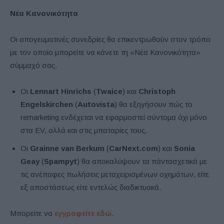
Νέα Κανονικότητα
Οι απογευματινές συνεδρίες θα επικεντρωθούν στον τρόπο
με τον οποίο μπορείτε να κάνετε τη «Νέα Κανονικότητα»
σύμμαχό σας.
Οι
Lennart Hinrichs
(
Twaice
) και
Christoph
Engelskirchen
(
Autovista
) θα εξηγήσουν πώς το
remarketing ενδέχεται να εφαρμοστεί σύντομα όχι μόνο
στα EV, αλλά και στις μπαταρίες τους.
Οι
Grainne van Berkum
(
CarNext.com
) και
Sonia
Geay
(
Spampyt
) θα αποκαλύψουν τα πάντασχετικά με
τις ανέπαφες πωλήσεις μεταχειρισμένων οχημάτων, είτε
εξ αποστάσεως είτε εντελώς διαδικτυακά.
Μπορείτε να
εγγραφείτε εδώ.