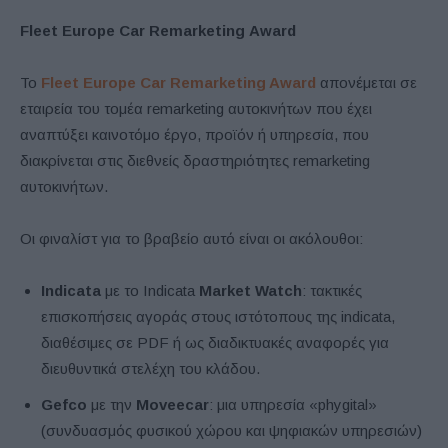
Fleet
Europe
Car
Remarketing
Award
Το
Fleet Europe Car Remarketing Award
απονέμεται σε
εταιρεία του τομέα remarketing αυτοκινήτων που έχει
αναπτύξει καινοτόμο έργο, προϊόν ή υπηρεσία, που
διακρίνεται στις διεθνείς δραστηριότητες remarketing
αυτοκινήτων.
Οι φιναλίστ για το βραβείο αυτό είναι οι ακόλουθοι:
Indicata
με το Indicata
Market Watch
: τακτικές
επισκοπήσεις αγοράς στους ιστότοπους της indicata,
διαθέσιμες σε PDF ή ως διαδικτυακές αναφορές για
διευθυντικά στελέχη του κλάδου.
Gefco
με την
Moveecar
: μια υπηρεσία «phygital»
(συνδυασμός φυσικού χώρου και ψηφιακών υπηρεσιών)