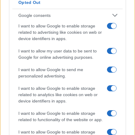
Opted Out
Google consents
Η Chery επενδύει 75 εκατ. δολάρια στην KG Mobility
I want to allow Google to enable storage
related to advertising like cookies on web or
device identifiers in apps.
I want to allow my user data to be sent to
Το FIAT 500 Hybrid τώρα
Google for online advertising purposes.
από 18.990 ευρώ
I want to allow Google to send me
personalized advertising.
Ατρόμητος και Novibet
συνεχίζουν μαζί: Ανανέωση
I want to allow Google to enable storage
της συνεργασίας τους μέχρι
related to analytics like cookies on web or
το 2028
device identifiers in apps.
I want to allow Google to enable storage
related to functionality of the website or app.
I want to allow Google to enable storage
18η συνεχόμενη χρονιά για τον ΟΤΕ στη διεθνή σειρά