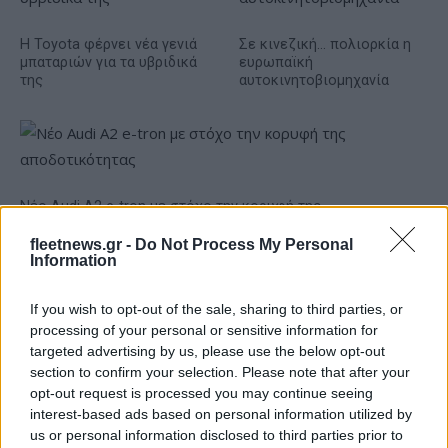
Η Toyota φέρνει νέα γενιά
Σε κινεζική… πολιορκία η
μπαταριών για τα υβριδικά
ευρωπαϊκή
της
αυτοκινητοβιομηχανία
Νέο Audi A2 e-tron με στόχο την κορυφή της
αποδοτικότητας
fleetnews.gr -
Do Not Process My Personal
Information
If you wish to opt-out of the sale, sharing to third parties, or
processing of your personal or sensitive information for
Ο Γιάννης Αγραβάνης στον
targeted advertising by us, please use the below opt-out
Βίκο Ιωαννίνων
section to confirm your selection. Please note that after your
opt-out request is processed you may continue seeing
Μισιακός: «Ο προπονητής
interest-based ads based on personal information utilized by
είναι υπεύθυνος και
us or personal information disclosed to third parties prior to
αναλαμβάνω την ευθύνη»