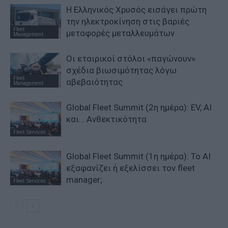
Η Ελληνικός Χρυσός εισάγει πρώτη
την ηλεκτροκίνηση στις βαριές
Fleet
μεταφορές μεταλλευμάτων
Management
Οι εταιρικοί στόλοι «παγώνουν»
σχέδια βιωσιμότητας λόγω
Fleet
αβεβαιότητας
Management
Global Fleet Summit (2η ημέρα): EV, AI
και… Ανθεκτικότητα
Fleet Services
Global Fleet Summit (1η ημέρα): Το ΑΙ
εξαφανίζει ή εξελίσσει τον fleet
manager;
Fleet Services