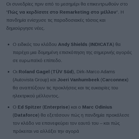
Οι συνεδρίες πριν από το μεσημέρι θα επικεντρωθούν στο
“
Πώς να κερδίσετε στο Remarketing στο μέλλον
“. Η
πανδημία ενίσχυσε τις παραδοσιακές τάσεις και
δημιούργησε νέες.
Ο ειδικός του κλάδου
Andy Shields
(
INDICATA
) θα
παρέχει μια δομημένη επισκόπηση της σημερινής αγοράς
σε ευρωπαϊκό επίπεδο.
Οι
Roland Gagel
(
TÜV Süd
), Dirk-Marco Adams
(Autovista Group) και
Joeri
Vanhumbeek
(
Carconnex
)
θα αναπτύξουν τις προκλήσεις και τις ευκαιρίες του
ηλεκτρικού μέλλοντος.
Ο
Ed Spitzer
(
Enterprise
) και ο
Marc Odinius
(
Dataforce
) θα εξετάσουν πώς η πανδημία προκάλεσε
τον κλάδο να επανεφεύρει τον εαυτό του – και πώς
πρόκειται να αλλάξει την αγορά