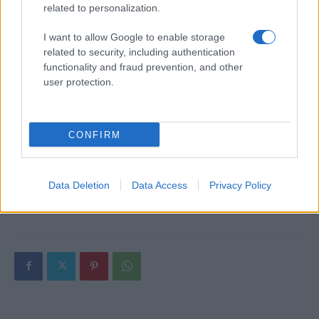
related to personalization.
δεικτών FTSE4Good
I want to allow Google to enable storage
related to security, including authentication
functionality and fraud prevention, and other
user protection.
Alpha Bank: Για πρώτη φορά το Αρχαίο Θέατρο Επιδαύρου
άνοιξε τις πύλες του σε όλους
CONFIRM
Data Deletion
Data Access
Privacy Policy
ΕΤΙΚΕΤΕΣ
Fleet Europe Summit
Remarketing Forum 2020
Ευρώπη