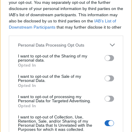
your opt-out. You may separately opt-out of the further
disclosure of your personal information by third parties on the
IAB’s list of downstream participants. This information may
also be disclosed by us to third parties on the
IAB’s List of
Downstream Participants
that may further disclose it to other
third parties.
Ελληνική Αναπτυξιακή Τράπεζα: Με «προίκα» 2 δισ. ευρώ
ανοίγει δρόμο για δάνεια έως 5 δισ. σε μικρομεσαίες
Please note that this website/app uses one or more Google
Personal Data Processing Opt Outs
services and may gather and store information including but
not limited to your visit or usage behaviour. You may click to
I want to opt-out of the Sharing of my
personal data.
grant or deny consent to Google and its third-party tags to
Opted In
use your data for below specified purposes in below Google
consent section.
I want to opt-out of the Sale of my
Personal Data.
Opted In
I want to opt-out of processing my
Β.Σ. Καρούλιας: Τζίρος 98,7
Deloitte Ελλάδος:
Personal Data for Targeted Advertising.
εκατ. ευρώ και αύξηση
Χρηματοοικονομικός
Opted In
κερδών 57% - Τα νέα
σύμβουλος της ΔΕΗ για την
στοιχήματα σε low & non
είσοδο στην πολωνική
I want to opt-out of Collection, Use,
alcohol
αγορά ενέργειας
Retention, Sale, and/or Sharing of my
Personal Data that Is Unrelated with the
Purposes for which it was collected.