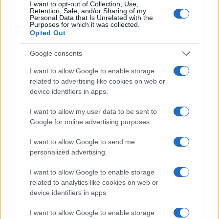
I want to opt-out of Collection, Use,
Retention, Sale, and/or Sharing of my
Personal Data that Is Unrelated with the
Purposes for which it was collected.
Opted Out
Google consents
18η συνεχόμενη χρονιά για τον ΟΤΕ στη διεθνή σειρά
δεικτών FTSE4Good
I want to allow Google to enable storage
related to advertising like cookies on web or
device identifiers in apps.
I want to allow my user data to be sent to
Google for online advertising purposes.
Alpha Bank: Για πρώτη φορά το Αρχαίο Θέατρο Επιδαύρου
άνοιξε τις πύλες του σε όλους
I want to allow Google to send me
personalized advertising.
I want to allow Google to enable storage
related to analytics like cookies on web or
ΕΤΙΚΕΤΕΣ
Carlos Ghosn
Nissan
Γαλλία
Ιαπωνία
device identifiers in apps.
Κόσμος
Λίβανος
Τουρκία
I want to allow Google to enable storage