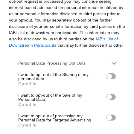
opt-out request is processed you may continue seeing
Β.Σ. Καρούλιας: Τζίρος 98,7
Deloitte Ελλάδος:
εκατ. ευρώ και αύξηση
Χρηματοοικονομικός
interest-based ads based on personal information utilized by
κερδών 57% - Τα νέα
σύμβουλος της ΔΕΗ για την
us or personal information disclosed to third parties prior to
στοιχήματα σε low & non
είσοδο στην πολωνική
your opt-out. You may separately opt-out of the further
alcohol
αγορά ενέργειας
disclosure of your personal information by third parties on the
IAB’s list of downstream participants. This information may
also be disclosed by us to third parties on the
IAB’s List of
Downstream Participants
that may further disclose it to other
third parties.
Η Chery επενδύει 75 εκατ. δολάρια στην KG Mobility
Please note that this website/app uses one or more Google
Personal Data Processing Opt Outs
services and may gather and store information including but
not limited to your visit or usage behaviour. You may click to
I want to opt-out of the Sharing of my
personal data.
grant or deny consent to Google and its third-party tags to
Opted In
use your data for below specified purposes in below Google
Το FIAT 500 Hybrid τώρα
consent section.
I want to opt-out of the Sale of my
από 18.990 ευρώ
Personal Data.
Opted In
Ατρόμητος και Novibet
I want to opt-out of processing my
συνεχίζουν μαζί: Ανανέωση
Personal Data for Targeted Advertising.
Opted In
της συνεργασίας τους μέχρι
το 2028