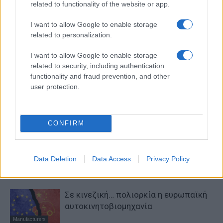
related to functionality of the website or app.
I want to allow Google to enable storage
related to personalization.
I want to allow Google to enable storage
related to security, including authentication
Προηγούμενο άρθρο
Επόμενο άρθρο
functionality and fraud prevention, and other
Ανθρωποκεντρική
Η Βαρκελώνη έχει τη
user protection.
κινητικότητα από την Hyundai
μεγαλύτερη LEZ στη Νότια
στη CES
Ευρώπη
CONFIRM
ΠΑΡΟΜΟΙΑ ΑΡΘΡΑ
Data Deletion
Data Access
Privacy Policy
ΠΕΡΙΣΣΟΤΕΡΑ ΑΠΟ ΤΟΝ ΔΗΜΙΟΥΡΓΟ
Σε κινεζική… πολιορκία η ευρωπαϊκή
αυτοκινητοβιομηχανία
Manufacturers