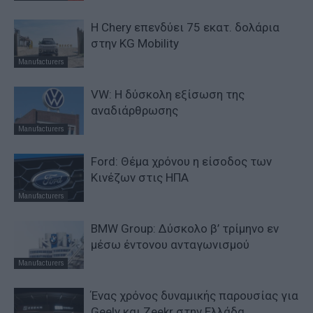
Η Chery επενδύει 75 εκατ. δολάρια
στην KG Mobility
Manufacturers
VW: Η δύσκολη εξίσωση της
αναδιάρθρωσης
Manufacturers
Ford: Θέμα χρόνου η είσοδος των
Κινέζων στις ΗΠΑ
Manufacturers
BMW Group: Δύσκολο β’ τρίμηνο εν
μέσω έντονου ανταγωνισμού
Manufacturers
Ένας χρόνος δυναμικής παρουσίας για
Geely και Zeekr στην Ελλάδα