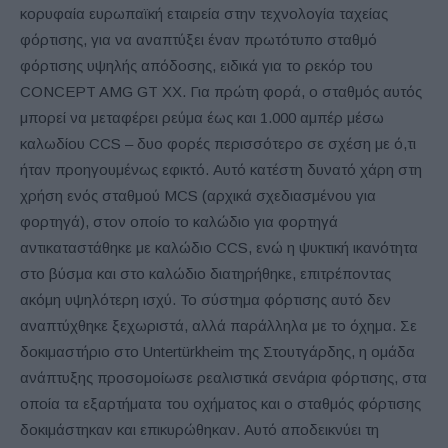
κορυφαία ευρωπαϊκή εταιρεία στην τεχνολογία ταχείας
φόρτισης, για να αναπτύξει έναν πρωτότυπο σταθμό
φόρτισης υψηλής απόδοσης, ειδικά για το ρεκόρ του
CONCEPT AMG GT XX. Για πρώτη φορά, ο σταθμός αυτός
μπορεί να μεταφέρει ρεύμα έως και 1.000 αμπέρ μέσω
καλωδίου CCS – δυο φορές περισσότερο σε σχέση με ό,τι
ήταν προηγουμένως εφικτό. Αυτό κατέστη δυνατό χάρη στη
χρήση ενός σταθμού MCS (αρχικά σχεδιασμένου για
φορτηγά), στον οποίο το καλώδιο για φορτηγά
αντικαταστάθηκε με καλώδιο CCS, ενώ η ψυκτική ικανότητα
στο βύσμα και στο καλώδιο διατηρήθηκε, επιτρέποντας
ακόμη υψηλότερη ισχύ. Το σύστημα φόρτισης αυτό δεν
αναπτύχθηκε ξεχωριστά, αλλά παράλληλα με το όχημα. Σε
δοκιμαστήριο στο Untertürkheim της Στουτγάρδης, η ομάδα
ανάπτυξης προσομοίωσε ρεαλιστικά σενάρια φόρτισης, στα
οποία τα εξαρτήματα του οχήματος και ο σταθμός φόρτισης
δοκιμάστηκαν και επικυρώθηκαν. Αυτό αποδεικνύει τη