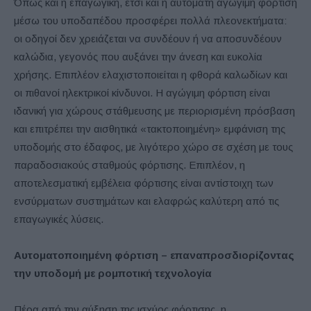
Όπως και η επαγωγική, έτσι και η αυτόματη αγώγιμη φόρτιση
μέσω του υποδαπέδου προσφέρει πολλά πλεονεκτήματα:
οι οδηγοί δεν χρειάζεται να συνδέουν ή να αποσυνδέουν
καλώδια, γεγονός που αυξάνει την άνεση και ευκολία
χρήσης. Επιπλέον ελαχιστοποιείται η φθορά καλωδίων και
οι πιθανοί ηλεκτρικοί κίνδυνοι. Η αγώγιμη φόρτιση είναι
ιδανική για χώρους στάθμευσης με περιορισμένη πρόσβαση
και επιτρέπει την αισθητικά «τακτοποιημένη» εμφάνιση της
υποδομής στο έδαφος, με λιγότερο χώρο σε σχέση με τους
παραδοσιακούς σταθμούς φόρτισης. Επιπλέον, η
αποτελεσματική εμβέλεια φόρτισης είναι αντίστοιχη των
ενσύρματων συστημάτων και ελαφρώς καλύτερη από τις
επαγωγικές λύσεις.
Αυτοματοποιημένη φόρτιση – επαναπροσδιορίζοντας
την υποδομή με ρομποτική τεχνολογία
Πέρα από την αύξηση της ισχύος φόρτισης, η