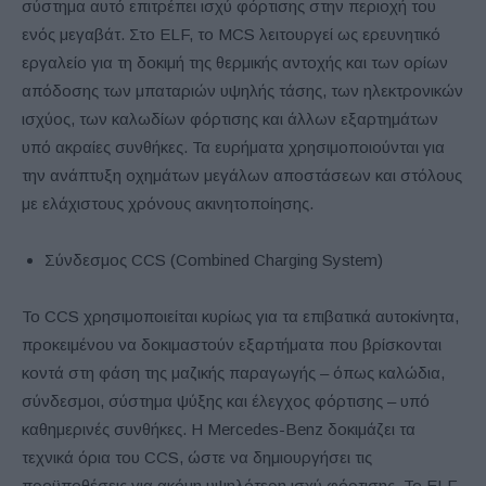
σύστημα αυτό επιτρέπει ισχύ φόρτισης στην περιοχή του
ενός μεγαβάτ. Στο ELF, το MCS λειτουργεί ως ερευνητικό
εργαλείο για τη δοκιμή της θερμικής αντοχής και των ορίων
απόδοσης των μπαταριών υψηλής τάσης, των ηλεκτρονικών
ισχύος, των καλωδίων φόρτισης και άλλων εξαρτημάτων
υπό ακραίες συνθήκες. Τα ευρήματα χρησιμοποιούνται για
την ανάπτυξη οχημάτων μεγάλων αποστάσεων και στόλους
με ελάχιστους χρόνους ακινητοποίησης.
Σύνδεσμος CCS (Combined Charging System)
Το CCS χρησιμοποιείται κυρίως για τα επιβατικά αυτοκίνητα,
προκειμένου να δοκιμαστούν εξαρτήματα που βρίσκονται
κοντά στη φάση της μαζικής παραγωγής – όπως καλώδια,
σύνδεσμοι, σύστημα ψύξης και έλεγχος φόρτισης – υπό
καθημερινές συνθήκες. Η Mercedes-Benz δοκιμάζει τα
τεχνικά όρια του CCS, ώστε να δημιουργήσει τις
προϋποθέσεις για ακόμη υψηλότερη ισχύ φόρτισης. Το ELF