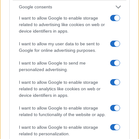
Google consents
τέσσερις ημέρες (V2H) — ιδανική λύση σε περιπτώσεις
διακοπής ρεύματος ή ως συμπλήρωμα φωτοβολταϊκού
I want to allow Google to enable storage
συστήματος. Επιπλέον, το όχημα μπορεί να λειτουργήσει
related to advertising like cookies on web or
device identifiers in apps.
ως κινητή πηγή ενέργειας για ηλεκτρικές συσκευές μέσω
V2L (Vehicle-to-Load), τροφοδοτώντας εργαλεία ή
I want to allow my user data to be sent to
οικιακές συσκευές με ευελιξία.
Google for online advertising purposes.
Μείωση αποτυπώματος άνθρακα: η ηλιακή ενέργεια
I want to allow Google to send me
μπορεί να αξιοποιείται στοχευμένα: η πλεονάζουσα
personalized advertising.
φωτοβολταϊκή ενέργεια αποθηκεύεται προσωρινά στην
I want to allow Google to enable storage
μπαταρία υψηλής τάσης για μελλοντική χρήση στο σπίτι
related to analytics like cookies on web or
(V2H). Έτσι, μειώνονται οι εκπομπές CO₂ και ενισχύεται η
device identifiers in apps.
ενεργειακή αυτάρκεια.
I want to allow Google to enable storage
related to functionality of the website or app.
I want to allow Google to enable storage
Εξοικονόμηση κόστους ενέργειας: σε συνδυασμό με
related to personalization.