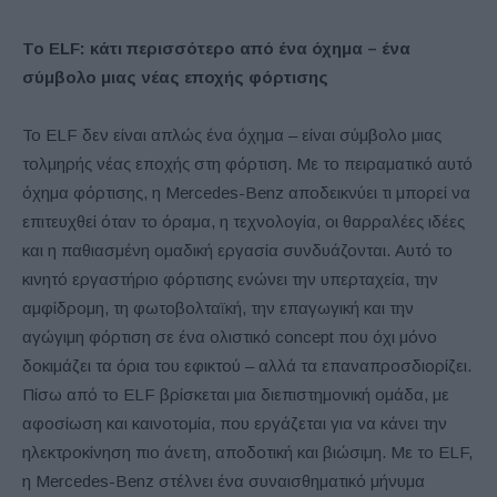
Το ELF: κάτι περισσότερο από ένα όχημα – ένα
σύμβολο μιας νέας εποχής φόρτισης
Το ELF δεν είναι απλώς ένα όχημα – είναι σύμβολο μιας
τολμηρής νέας εποχής στη φόρτιση. Με το πειραματικό αυτό
όχημα φόρτισης, η Mercedes-Benz αποδεικνύει τι μπορεί να
επιτευχθεί όταν το όραμα, η τεχνολογία, οι θαρραλέες ιδέες
και η παθιασμένη ομαδική εργασία συνδυάζονται. Αυτό το
κινητό εργαστήριο φόρτισης ενώνει την υπερταχεία, την
αμφίδρομη, τη φωτοβολταϊκή, την επαγωγική και την
αγώγιμη φόρτιση σε ένα ολιστικό concept που όχι μόνο
δοκιμάζει τα όρια του εφικτού – αλλά τα επαναπροσδιορίζει.
Πίσω από το ELF βρίσκεται μια διεπιστημονική ομάδα, με
αφοσίωση και καινοτομία, που εργάζεται για να κάνει την
ηλεκτροκίνηση πιο άνετη, αποδοτική και βιώσιμη. Με το ELF,
η Mercedes-Benz στέλνει ένα συναισθηματικό μήνυμα