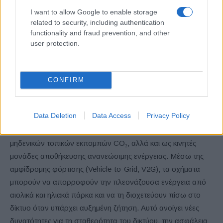
έξυπνη διαχείριση ενέργειας, το κόστος του ηλεκτρισμού
I want to allow Google to enable storage
μπορεί να μειωθεί σημαντικά. Ανάλογα με τη χρήση, η
related to security, including authentication
εξοικονόμηση μπορεί να φτάσει περίπου τα 500 ευρώ
functionality and fraud prevention, and other
ετησίως, που αντιστοιχούν σε περίπου 10.000 “δωρεάν”
user protection.
χιλιόμετρα οδήγησης.
Τα ηλεκτρικά οχήματα ως παράγοντες – κλειδί για την
CONFIRM
ενεργειακή μετάβαση
Data Deletion
Data Access
Privacy Policy
Τα ηλεκτρικά οχήματα διαδραματίζουν κεντρικό ρόλο στην
ενεργειακή μετάβαση — όχι μόνο ως μέσα μεταφοράς
μηδενικών τοπικών εκπομπών CO₂, αλλά και ως κινητές
μονάδες αποθήκευσης ανανεώσιμης ενέργειας. Μέσω της
αμφίδρομης φόρτισης (Vehicle-to-Grid, V2G), τα οχήματα
μπορούν να απορροφούν την πλεονάζουσα ενέργεια από
αιολικά και ηλιακά πάρκα και να τη διοχετεύουν πίσω στο
δίκτυο όταν υπάρχει αυξημένη ζήτηση. Αυτό ανοίγει νέες
δυνατότητες για τη σταθερότητα του δικτύου, την ασφάλεια