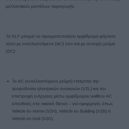
μελλοντικών μοντέλων παραγωγής.
Το ELF μπορεί να πραγματοποιήσει αμφίδρομη φόρτιση
τόσο με εναλλασσόμενο (AC) όσο και με συνεχές ρεύμα
(DC):
Το AC (εναλλασσόμενο ρεύμα) επιτρέπει την
τροφοδοσία ηλεκτρικών συσκευών (V2L) και την
επιστροφή ενέργειας μέσω αμφίδρομου wallbox AC
απευθείας στο οικιακό δίκτυο – για εφαρμογές όπως
Vehicle-to-Home (V2H), Vehicle-to-Building (V2B) ή
Vehicle-to-Grid (V2G).