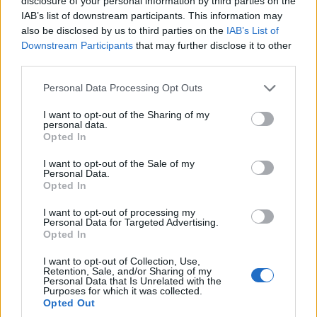
disclosure of your personal information by third parties on the
του κόστους νοικοκυριού και η ενίσχυση της σταθερότητας
IAB’s list of downstream participants. This information may
του ηλεκτρικού δικτύου. Χάρη στον έξυπνο έλεγχο και μια
also be disclosed by us to third parties on the
IAB’s List of
εφαρμογή για κινητά, τα οχήματα θα μπορούν όχι μόνο να
Downstream Participants
that may further disclose it to other
φορτίζουν με βέλτιστο κόστος, αλλά και να επιστρέφουν
third parties.
ενέργεια στο οικιακό δίκτυο ή στο δημόσιο δίκτυο
Please note that this website/app uses one or more Google
Personal Data Processing Opt Outs
ηλεκτροδότησης. Έτσι, τα ηλεκτρικά αυτοκίνητα
services and may gather and store information including but
μετατρέπονται σε ενεργές μονάδες αποθήκευσης ενέργειας,
not limited to your visit or usage behaviour. You may click to
I want to opt-out of the Sharing of my
personal data.
grant or deny consent to Google and its third-party tags to
συμβάλλοντας ουσιαστικά στην ενεργειακή μετάβαση.
Opted In
use your data for below specified purposes in below Google
consent section.
I want to opt-out of the Sale of my
Τα οφέλη της αμφίδρομης φόρτισης για τους πελάτες
Personal Data.
Opted In
Η αμφίδρομη φόρτιση προσφέρει στους πελάτες ένα νέο
I want to opt-out of processing my
Personal Data for Targeted Advertising.
επίπεδο ανεξαρτησίας, οικονομίας και βιωσιμότητας:
Opted In
Αυτονομία & εφεδρική παροχή ρεύματος: μια τυπική
I want to opt-out of Collection, Use,
Retention, Sale, and/or Sharing of my
μπαταρία υψηλής τάσης Mercedes-Benz, χωρητικότητας
Personal Data that Is Unrelated with the
Purposes for which it was collected.
70–100 kWh, μπορεί να καλύψει πλήρως τις ανάγκες
Opted Out
ηλεκτροδότησης ενός μέσου νοικοκυριού για δύο έως