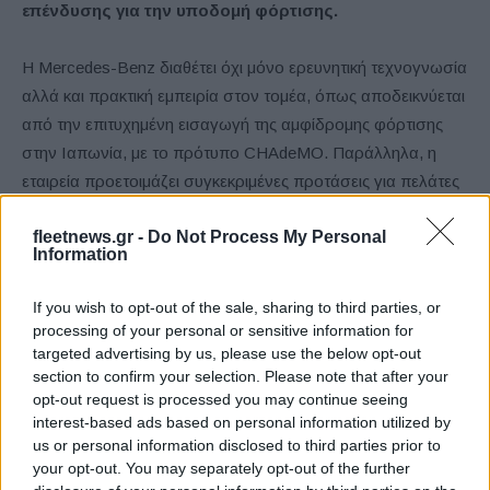
επένδυσης για την υποδομή φόρτισης.
Η Mercedes-Benz διαθέτει όχι μόνο ερευνητική τεχνογνωσία
αλλά και πρακτική εμπειρία στον τομέα, όπως αποδεικνύεται
από την επιτυχημένη εισαγωγή της αμφίδρομης φόρτισης
στην Ιαπωνία, με το πρότυπο CHAdeMO. Παράλληλα, η
εταιρεία προετοιμάζει συγκεκριμένες προτάσεις για πελάτες
και με το ευρωπαϊκό πρότυπο CCS. Η νέα, αμιγώς ηλεκτρική
fleetnews.gr -
Do Not Process My Personal
CLA με τεχνολογία EQ καθώς και η νέα GLC με τεχνολογία
Information
EQ είναι ήδη τεχνικά εξοπλισμένες για αμφίδρομη φόρτιση
με συμβατό DC wallbox. Κατά τη διάρκεια του 2026, η
If you wish to opt-out of the sale, sharing to third parties, or
Mercedes-Benz θα λανσάρει τις πρώτες υπηρεσίες
processing of your personal or sensitive information for
αμφίδρομης φόρτισης στη Γερμανία, τη Γαλλία και το
targeted advertising by us, please use the below opt-out
section to confirm your selection. Please note that after your
Ηνωμένο Βασίλειο, ενώ θα ακολουθήσουν και άλλες
opt-out request is processed you may continue seeing
αγορές. Η προσφορά MB.CHARGE Home θα συνδυάζει το
interest-based ads based on personal information utilized by
όχημα, το αμφίδρομο wallbox, “πράσινο” τιμολόγιο ρεύματος
us or personal information disclosed to third parties prior to
και πρόσβαση στις αγορές ενέργειας. Στόχος είναι η μείωση
your opt-out. You may separately opt-out of the further