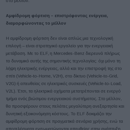
στο μέλλον.
Αμφίδρομη φόρτιση – επιστρέφοντας ενέργεια,
διαμορφώνοντας το μέλλον
Η αμφίδρομη φόρτιση δεν είναι απλώς μια τεχνολογική
επιλογή – είναι στρατηγικό εργαλείο για την ενεργειακή
μετάβαση. Με το ELF, η Mercedes-Benz διερευνά πλήρως
το δυναμικό αυτής της σημαντικής τεχνολογίας: όχι μόνο τη
λήψη ηλεκτρικής ενέργειας, αλλά και την επιστροφή της στο
σπίτι (Vehicle-to-Home, V2H), στο δίκτυο (Vehicle-to-Grid,
V2G) ή απευθείας σε ηλεκτρικές συσκευές (Vehicle-to-Load,
V2L). Έτσι, τα ηλεκτρικά οχήματα μετατρέπονται σε ενεργό
τμήμα ενός βιώσιμου ενεργειακού συστήματος. Στο μέλλον,
θα προσφέρουν στους πελάτες μεγαλύτερη ανεξαρτησία και
δυνητική εξοικονόμηση κόστους. Το ELF δοκιμάζει την
αμφίδρομη φόρτιση σε πραγματικά σενάρια χρήσης, ενώ τα
αποτελέσματα ενσωματώνονται απευθείας στην ανάπτυξη