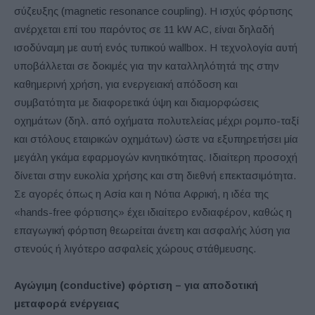
σύζευξης (magnetic resonance coupling). Η ισχύς φόρτισης
ανέρχεται επί του παρόντος σε 11 kW AC, είναι δηλαδή
ισοδύναμη με αυτή ενός τυπικού wallbox. Η τεχνολογία αυτή
υποβάλλεται σε δοκιμές για την καταλληλότητά της στην
καθημερινή χρήση, για ενεργειακή απόδοση και
συμβατότητα με διαφορετικά ύψη και διαμορφώσεις
οχημάτων (δηλ. από οχήματα πολυτελείας μέχρι ρομπο-ταξί
και στόλους εταιρικών οχημάτων) ώστε να εξυπηρετήσει μία
μεγάλη γκάμα εφαρμογών κινητικότητας. Ιδιαίτερη προσοχή
δίνεται στην ευκολία χρήσης και στη διεθνή επεκτασιμότητα.
Σε αγορές όπως η Ασία και η Νότια Αφρική, η ιδέα της
«hands-free φόρτισης» έχει ιδιαίτερο ενδιαφέρον, καθώς η
επαγωγική φόρτιση θεωρείται άνετη και ασφαλής λύση για
στενούς ή λιγότερο ασφαλείς χώρους στάθμευσης.
Αγώγιμη (conductive) φόρτιση – για αποδοτική
μεταφορά ενέργειας