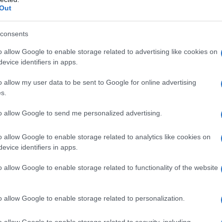
Out
consents
o allow Google to enable storage related to advertising like cookies on
evice identifiers in apps.
o allow my user data to be sent to Google for online advertising
s.
to allow Google to send me personalized advertising.
o allow Google to enable storage related to analytics like cookies on
evice identifiers in apps.
o allow Google to enable storage related to functionality of the website
ματική χρήση από πελάτες παγκοσμίως
, προσφέρει
o allow Google to enable storage related to personalization.
δόσεις
, που επιτρέπουν στους ανθρώπους να πηγαίνουν
το πνεύμα διατηρείται και εξελίσσεται μέχρι σήμερα.
o allow Google to enable storage related to security, including