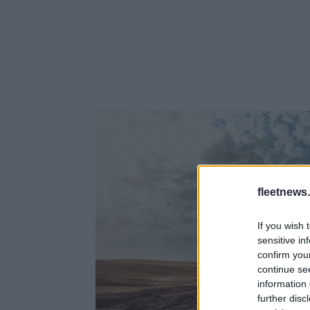
fleetnews.
If you wish 
sensitive in
confirm you
continue se
information 
further disc