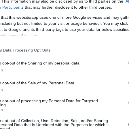
. This information may also be disclosed by us to third parties on the
IA
Participants
that may further disclose it to other third parties.
 that this website/app uses one or more Google services and may gath
including but not limited to your visit or usage behaviour. You may click 
χίσει να
εξελίσσεται
, ανταποκρινόμενο στις
κοινωνικές
 to Google and its third-party tags to use your data for below specifi
ogle consent section.
σύνης
για τους πελάτες της παγκοσμίως.
l Data Processing Opt Outs
 θα πραγματοποιηθεί στο περίπτερο της Toyota στο
εί από
30 Οκτωβρίου έως 9 Νοεμβρίου
στο
Tokyo Big
o opt-out of the Sharing of my personal data.
In
ο 1951 ως
Toyota BJ
, έγινε αμέσως το πρώτο όχημα
o opt-out of the Sale of my Personal Data.
ς Φούτζι
. Από τότε, έχει επιτελέσει την αποστολή του να
In
πους σε μέρη που μόνο ένα Land Cruiser μπορεί να
to opt-out of processing my Personal Data for Targeted
ing.
In
o opt-out of Collection, Use, Retention, Sale, and/or Sharing
ersonal Data that Is Unrelated with the Purposes for which it
lected.