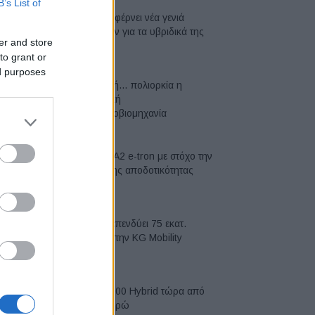
B’s List of
Η Toyota φέρνει νέα γενιά
μπαταριών για τα υβριδικά της
er and store
07/08/2026
to grant or
ed purposes
Σε κινεζική… πολιορκία η
ευρωπαϊκή
αυτοκινητοβιομηχανία
06/08/2026
Νέο Audi A2 e-tron με στόχο την
κορυφή της αποδοτικότητας
05/08/2026
Η Chery επενδύει 75 εκατ.
δολάρια στην KG Mobility
04/08/2026
Το FIAT 500 Hybrid τώρα από
18.990 ευρώ