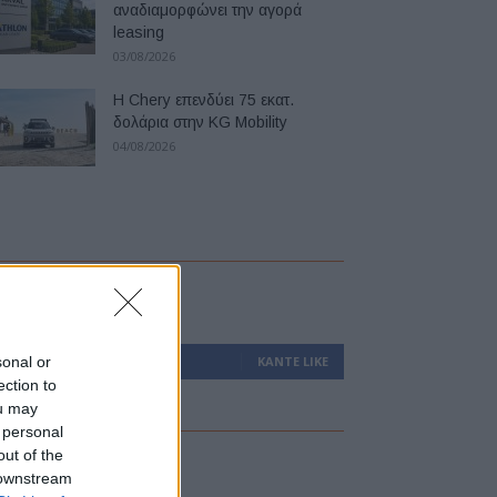
αναδιαμορφώνει την αγορά
leasing
03/08/2026
Η Chery επενδύει 75 εκατ.
δολάρια στην KG Mobility
04/08/2026
ollow us
sonal or
0
Υποστηρικτές
ΚΆΝΤΕ LIKE
ection to
ou may
 personal
out of the
atest
 downstream