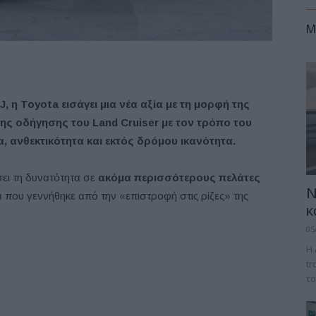
M
, η Toyota εισάγει μια νέα αξία με τη μορφή της
ς οδήγησης του Land Cruiser με τον τρόπο του
α, ανθεκτικότητα και εκτός δρόμου ικανότητα.
σει τη δυνατότητα σε
ακόμα περισσότερους πελάτες
Ν
α που γεννήθηκε από την «επιστροφή στις ρίζες» της
κ
05
Η 
tr
το