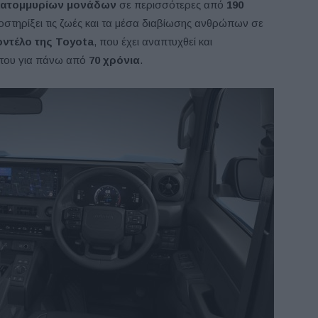
εκατομμυρίων μονάδων
σε περισσότερες από
190
υποστηρίξει τις ζωές και τα μέσα διαβίωσης ανθρώπων σε
οντέλο της Toyota
, που έχει αναπτυχθεί και
ς του για πάνω από
70 χρόνια
.