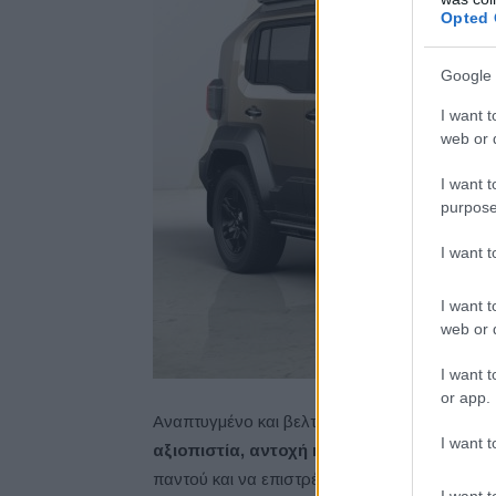
Opted 
Google 
I want t
web or d
I want t
purpose
I want 
I want t
web or d
I want t
or app.
Αναπτυγμένο και βελτιωμένο μέσα από
πραγ
I want t
αξιοπιστία, αντοχή και εκτός δρόμου επι
παντού και να επιστρέφουν με ασφάλεια. Αυτό 
I want t