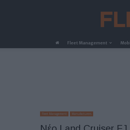
Fleet Management
Mobi
Fleet Management
Manufacturers
Νέο Land Cruiser FJ