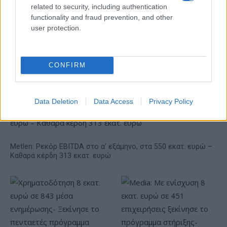
related to security, including authentication
Πήρε τον Αλέρικ Φρίμαν ο
Βίκος Ιωαννίνων
functionality and fraud prevention, and other
user protection.
Β.Σ. Καρούλιας: Τζίρος 98,7
εκατ. ευρώ και αύξηση
κερδών 57% - Τα νέα
CONFIRM
στοιχήματα σε low & non
alcohol
Data Deletion
Data Access
Privacy Policy
Metlen: Ρεκόρ EBITDA στο α' εξάμηνο, στα 550 εκατ. ευρώ –
Καθαρά κέρδη 313 εκατ. ευρώ