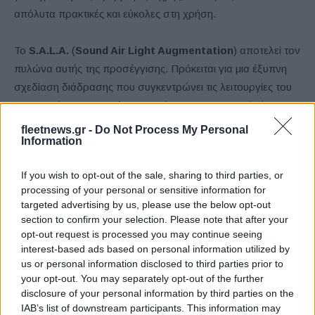
απόλυτα πρακτικές και εύκολες στη χρήση.
Το
S.A.L.A.
(
Sound Air Light Augmentation
) αποτελεί τον
πυλώνα αυτής της προσέγγισης. Πρόκειται για μια έξυπνη
σχεδίαση διάδρασης που συγκεντρώνει τις λειτουργίες του
ηχοσυστήματος, του κλιματισμού και του φωτισμού, έτσι
ώστε ο οδηγός και οι επιβάτες να μπορούν να τις ελέγχουν
fleetnews.gr -
Do Not Process My Personal
Information
εύκολα και γρήγορα απλά πατώντας ένα κουμπί ή μέσω
φωνητικών εντολών. Το S.A.L.A. διαθέτει τρεις ρυθμίσεις:
If you wish to opt-out of the sale, sharing to third parties, or
processing of your personal or sensitive information for
Immersive: η οποία ενισχύει την οδηγική εμπειρία
targeted advertising by us, please use the below opt-out
αξιοποιώντας την τεχνολογία Stellantis Chameleon που
section to confirm your selection. Please note that after your
θα παρουσιαστεί για πρώτη φορά με τη Lancia και έχει τη
opt-out request is processed you may continue seeing
interest-based ads based on personal information utilized by
δυνατότητα να προσαρμόζει την ατμόσφαιρα του
us or personal information disclosed to third parties prior to
εσωτερικού ανάλογα με τις εξωτερικές συνθήκες.
your opt-out. You may separately opt-out of the further
disclosure of your personal information by third parties on the
Wellbeing: βασισμένη στην τεχνολογία Τεχνητής
IAB’s list of downstream participants. This information may
Νοημοσύνης της Stellantis, το σύστημα TAPE (Tailored