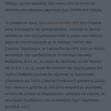
700χλμ., χρόνο φόρτισης λίγο πάνω από 10 λεπτά και
κατανάλωση ενέργειας μικρότερη των 10 kWh ανά 100χλμ.
Το μανιφέστο όμως του
Lancia Pu+Ra HPE
δεν σταματά
μόνο στο κομμάτι της ηλεκτροκίνησης. Είναι και το πρώτο
αυτοκίνητο που έχει εμπνευστεί από το χώρο των επίπλων,
χάρη και στη συνεργασία με το διάσημο Ιταλικό οίκο
Cassina. Παράλληλα, το Lancia Pu+Ra HPE είναι το πρώτο
αυτοκίνητο που εφοδιάζεται με το σύστημα εικονικής
διάδρασης S.A.L.A., το οποίο θα εφοδιάζει το νέο Ypsilon.
Με το S.A.L.A., η Lancia θα αποτελεί την πρώτη μάρκα του
Ομίλου Stellantis, η οποία θα αξιοποιεί τις τεχνολογίες
Chameleon και TAPE (Tailored Predictive Experience), μέσω
των οποίων ο χρήστης με ένα μόνο κουμπί ή με φωνητικές
εντολές θα μπορεί να διαμορφώνει, γρήγορα και εύκολα, το
εσωτερικό περιβάλλον του αυτοκινήτου (ήχο, κλιματισμό,
φωτισμό, κτλ.).