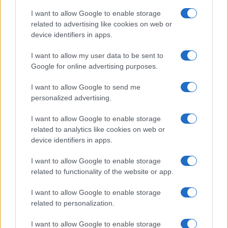
Μπορείτε να
δείτε εδώ
το trailer του σύντομου video ,
I want to allow Google to enable storage
“Giving Shape to the Future”, όπου παρουσιάζεται η νέα
related to advertising like cookies on web or
σχεδιαστική ταυτότητα της Lancia μέσω του παρακάτω
device identifiers in apps.
συνδέσμου:
I want to allow my user data to be sent to
Google for online advertising purposes.
Το “Giving Shape to the Future” αποτελείται από τρία
επεισόδια και θα ολοκληρωθεί με την αποκάλυψη του
I want to allow Google to send me
τελευταίου επεισοδίου το 2024 κατά την παρουσίαση του
personalized advertising.
νέου Ypsilon.
I want to allow Google to enable storage
related to analytics like cookies on web or
device identifiers in apps.
I want to allow Google to enable storage
Ανακοινώθηκε από την Ντουμπάι ο Σενγκέλια (pics)
related to functionality of the website or app.
I want to allow Google to enable storage
related to personalization.
I want to allow Google to enable storage