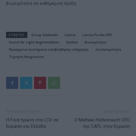
βιωσιμότητα σε καθημερινή πράξη
ΕΤΙΚΕΤΕΣ
Group Stellantis
Lancia
Lancia Pu+Ra HPE
Sound Air Light Augmentation
Ypsilon
Βιωσιμότητα
Προηγμένα συστήματα υποβοήθησης οδήγησης
συνδεσιμότητα
Τεχνητή Νοημοσύνη
Προηγούμενο άρθρο
Επόμενο άρθρο
Η Ford πρώτη στα LCV σε
Ο Mathias Hüttenrauch CEO
Ευρώπη και Ελλάδα
της CATL στην Ευρώπη