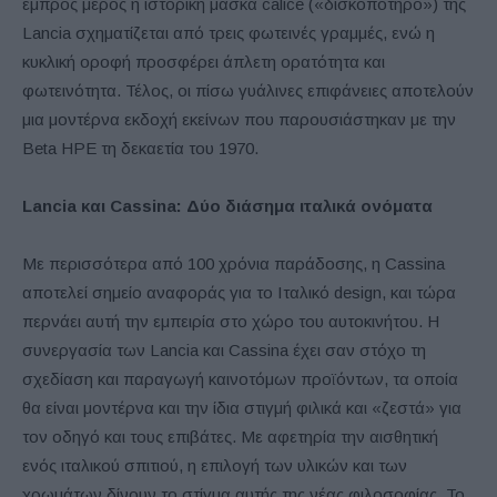
εμπρός μέρος η ιστορική μάσκα calice («δισκοπότηρο») της
Lancia σχηματίζεται από τρεις φωτεινές γραμμές, ενώ η
κυκλική οροφή προσφέρει άπλετη ορατότητα και
φωτεινότητα. Τέλος, οι πίσω γυάλινες επιφάνειες αποτελούν
μια μοντέρνα εκδοχή εκείνων που παρουσιάστηκαν με την
Beta HPE τη δεκαετία του 1970.
Lancia
και
Cassina
: Δύο διάσημα ιταλικά ονόματα
Με περισσότερα από 100 χρόνια παράδοσης, η Cassina
αποτελεί σημείο αναφοράς για το Ιταλικό design, και τώρα
περνάει αυτή την εμπειρία στο χώρο του αυτοκινήτου. Η
συνεργασία των Lancia και Cassina έχει σαν στόχο τη
σχεδίαση και παραγωγή καινοτόμων προϊόντων, τα οποία
θα είναι μοντέρνα και την ίδια στιγμή φιλικά και «ζεστά» για
τον οδηγό και τους επιβάτες. Με αφετηρία την αισθητική
ενός ιταλικού σπιτιού, η επιλογή των υλικών και των
χρωμάτων δίνουν το στίγμα αυτής της νέας φιλοσοφίας. Το