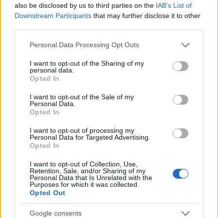
also be disclosed by us to third parties on the
IAB’s List of
Predictive Experience) αντιλαμβάνεται τη διάθεση του
Downstream Participants
that may further disclose it to other
οδηγού και των επιβατών και διαμορφώνει το εσωτερικό
third parties.
ώστε να παρέχεται η καλύτερη δυνατή ατμόσφαιρα.
Please note that this website/app uses one or more Google
Personal Data Processing Opt Outs
services and may gather and store information including but
Entertainment: αυτή η επιλογή έχει σαν στόχο να
not limited to your visit or usage behaviour. You may click to
I want to opt-out of the Sharing of my
καλύπτει με ευχάριστες δραστηριότητες, όπως προβολή
personal data.
grant or deny consent to Google and its third-party tags to
Opted In
ταινιών, χρήση μέσων κοινωνικής δικτύωσης,
use your data for below specified purposes in below Google
ηλεκτρονικά παιχνίδια, κτλ. τους χρόνους αναμονής,
consent section.
I want to opt-out of the Sale of my
Personal Data.
όπως για παράδειγμα στην περίπτωση φόρτισης.
Opted In
Το νέο
Ypsilon
θα είναι το πρώτο μοντέλο της Lancia που
I want to opt-out of processing my
Personal Data for Targeted Advertising.
θα εφοδιάζεται με το σύστημα S.A.L.A., το οποίο θα
Opted In
βασίζεται στις τεχνολογικές πλατφόρμες της Stellantis, οι
I want to opt-out of Collection, Use,
οποίες δίνουν τη δυνατότητα κάθε μάρκα να διαμορφώνει τα
Retention, Sale, and/or Sharing of my
Personal Data that Is Unrelated with the
χαρακτηριστικά του συστήματος σύμφωνα με τις απαιτήσεις
Purposes for which it was collected.
Opted Out
της.
Google consents