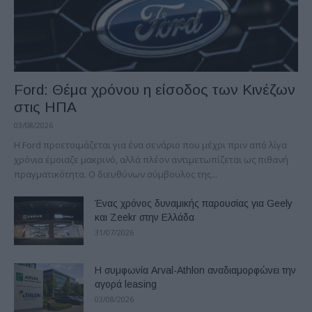
Ford: Θέμα χρόνου η είσοδος των Κινέζων
στις ΗΠΑ
03/08/2026
Η Ford προετοιμάζεται για ένα σενάριο που μέχρι πριν από λίγα
χρόνια έμοιαζε μακρινό, αλλά πλέον αντιμετωπίζεται ως πιθανή
πραγματικότητα. Ο διευθύνων σύμβουλος της...
Ένας χρόνος δυναμικής παρουσίας για Geely
και Zeekr στην Ελλάδα
31/07/2026
Η συμφωνία Arval-Athlon αναδιαμορφώνει την
αγορά leasing
03/08/2026