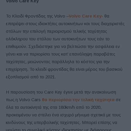
Volvo Care Key
Το Κλειδί Φροντίδας της Volvo –
Volvo Care Key-
θα
επιτρέψει στους ιδιοκτήτες αυτοκινήτων και τους διαχειριστές
στόλων την επιλογή περιορισμού τελικής ταχύτητας
ολόκληρου του στόλου των αυτοκινήτων τους εάν το
επιθυμούν. Σχεδιάστηκε για να βελτιώσει την ασφάλεια εν
γένει και να περιορίσει τους κατ’ επανάληψη παραβάτες
ταχύτητας, μειώνοντας παράλληλα το κόστος για την
επιχείρηση. Το κλειδί φροντίδας θα είναι μέρος του βασικού
εξοπλισμού από το 2021.
Η παρουσίαση του Care Key έγινε μετά την ανακοίνωση
πως η Volvo Cars
θα περιορίσει την τελική ταχύτητα
σε
όλα τα αυτοκίνητά της στα 180km/h από το 2020,
προκειμένου να στείλει ένα ισχυρό μήνυμα σχετικά με τους
κινδύνους της υπερβολικής ταχύτητας. Μπορεί επίσης να
μειώσει το συνολικό κόστος ιδιοκτησίας με διάφορους