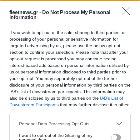
IAB Hellas: Νέα Διοικούσα Επιτροπή και νέο Διοικητικό
Συμβούλιο - Πρόεδρος ο Γαληνός Γιαγλής
fleetnews.gr -
Do Not Process My Personal
Information
If you wish to opt-out of the sale, sharing to third parties, or
processing of your personal or sensitive information for
targeted advertising by us, please use the below opt-out
section to confirm your selection. Please note that after your
Η Toyota φέρνει νέα γενιά
Σε κινεζική… πολιορκία η
opt-out request is processed you may continue seeing
μπαταριών για τα υβριδικά
ευρωπαϊκή
interest-based ads based on personal information utilized by
της
αυτοκινητοβιομηχανία
us or personal information disclosed to third parties prior to
your opt-out. You may separately opt-out of the further
disclosure of your personal information by third parties on the
IAB’s list of downstream participants. This information may
also be disclosed by us to third parties on the
IAB’s List of
Downstream Participants
that may further disclose it to other
Νέο Audi A2 e-tron με στόχο την κορυφή της
third parties.
αποδοτικότητας
Please note that this website/app uses one or more Google
Personal Data Processing Opt Outs
services and may gather and store information including but
not limited to your visit or usage behaviour. You may click to
I want to opt-out of the Sharing of my
personal data.