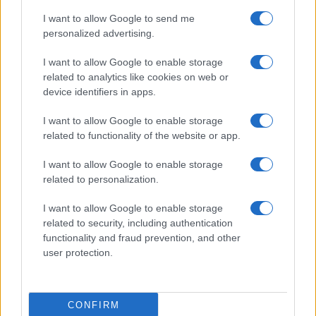
Metlen: Ρεκόρ EBITDA στο
α' εξάμηνο, στα 550 εκατ.
Χρηματοδότηση 8 εκατ.
I want to allow Google to send me
ευρώ – Καθαρά κέρδη 313
ευρώ σε 843 μέσα
personalized advertising.
εκατ. ευρώ
ενημέρωσης- Ξεκίνησε το
πενταετές πρόγραμμα
I want to allow Google to enable storage
ενίσχυσης του Τύπου
related to analytics like cookies on web or
device identifiers in apps.
I want to allow Google to enable storage
related to functionality of the website or app.
Η Chery επενδύει 75 εκατ. δολάρια στην KG Mobility
I want to allow Google to enable storage
related to personalization.
I want to allow Google to enable storage
related to security, including authentication
Το FIAT 500 Hybrid τώρα
functionality and fraud prevention, and other
από 18.990 ευρώ
user protection.
Ατρόμητος και Novibet
συνεχίζουν μαζί: Ανανέωση
CONFIRM
της συνεργασίας τους μέχρι