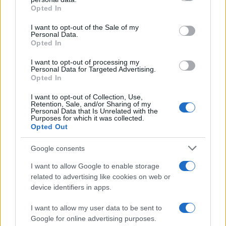
grant or deny consent to Google and its third-party tags to
Opted In
use your data for below specified purposes in below Google
consent section.
I want to opt-out of the Sale of my
Γιαννακόπουλος: «Όταν σου
Personal Data.
ρίχνουν μια πέτρα, τους
Opted In
Ευρωπαϊκό Κορασίδων:
καταστρέφεις» (vid)
Άνετη νίκη της Ελλάδας
I want to opt-out of processing my
στην πρεμιέρα, 78-36 την
Personal Data for Targeted Advertising.
Ιρλανδία
Opted In
I want to opt-out of Collection, Use,
Retention, Sale, and/or Sharing of my
Personal Data that Is Unrelated with the
Purposes for which it was collected.
Opted Out
ΕΛΣΤΑΤ: Στο 3,4% υποχώρησε ο πληθωρισμός τον Ιούλιο
Google consents
I want to allow Google to enable storage
related to advertising like cookies on web or
device identifiers in apps.
I want to allow my user data to be sent to
Google for online advertising purposes.