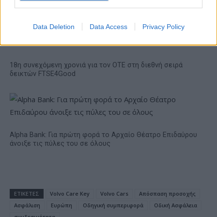
το 2028
Data Deletion
Data Access
Privacy Policy
18η συνεχόμενη χρονιά για τον ΟΤΕ στη διεθνή σειρά
δεικτών FTSE4Good
Alpha Bank: Για πρώτη φορά το Αρχαίο Θέατρο Επιδαύρου
άνοιξε τις πύλες του σε όλους
ΕΤΙΚΕΤΕΣ
Volvo Care Key
Volvo Cars
Απόσπαση προσοχής
Ασφάλιση
Ευρώπη
Οδηγική συμπεριφορά
Οδική Ασφάλεια
συνδεσιμότητα