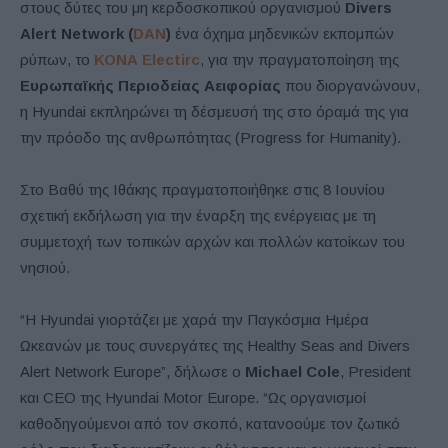
στους δύτες του μη κερδοσκοπικού οργανισμού
Divers
Alert Network (
DAN
)
ένα όχημα μηδενικών εκπομπών
ρύπων, το
ΚΟΝΑ
Electirc
, για την πραγματοποίηση της
Ευρωπαϊκής Περιοδείας Αειφορίας
που διοργανώνουν,
η Hyundai εκπληρώνει τη δέσμευσή της στο όραμά της για
την πρόοδο της ανθρωπότητας (Progress for Humanity).
Στο Βαθύ της Ιθάκης πραγματοποιήθηκε στις 8 Ιουνίου
σχετική εκδήλωση για την έναρξη της ενέργειας με τη
συμμετοχή των τοπικών αρχών και πολλών κατοίκων του
νησιού.
“Η Hyundai γιορτάζει με χαρά την Παγκόσμια Ημέρα
Ωκεανών με τους συνεργάτες της Healthy Seas and Divers
Alert Network Europe”, δήλωσε ο
Michael Cole
, President
και CEO της Hyundai Motor Europe. “Ως οργανισμοί
καθοδηγούμενοι από τον σκοπό, κατανοούμε τον ζωτικό