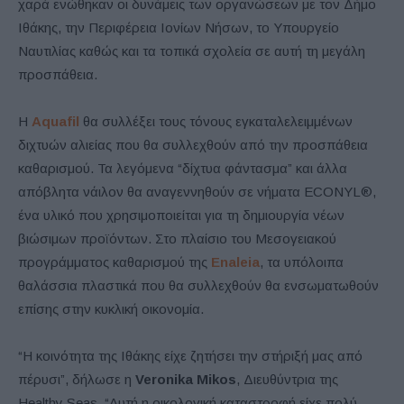
χαρά ενώθηκαν οι δυνάμεις των οργανώσεων με τον Δήμο
Ιθάκης, την Περιφέρεια Ιονίων Νήσων, το Υπουργείο
Ναυτιλίας καθώς και τα τοπικά σχολεία σε αυτή τη μεγάλη
προσπάθεια.
Η
Aquafil
θα συλλέξει τους τόνους εγκαταλελειμμένων
διχτυών αλιείας που θα συλλεχθούν από την προσπάθεια
καθαρισμού. Τα λεγόμενα “δίχτυα φάντασμα” και άλλα
απόβλητα νάιλον θα αναγεννηθούν σε νήματα ECONYL®,
ένα υλικό που χρησιμοποιείται για τη δημιουργία νέων
βιώσιμων προϊόντων. Στο πλαίσιο του Μεσογειακού
προγράμματος καθαρισμού της
Enaleia
, τα υπόλοιπα
θαλάσσια πλαστικά που θα συλλεχθούν θα ενσωματωθούν
επίσης στην κυκλική οικονομία.
“Η κοινότητα της Ιθάκης είχε ζητήσει την στήριξή μας από
πέρυσι”, δήλωσε η
Veronika Mikos
, Διευθύντρια της
Healthy Seas. “Αυτή η οικολογική καταστροφή είχε πολύ