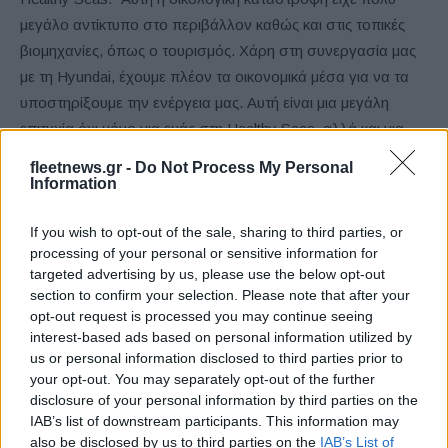
μεγάλο αντίκτυπο στο περιβάλλον καθώς και στις τοπικές
βιομηχανίες, όπως ο τουρισμός. Χάρη στη συνεργασία μας
με τη Hyundai, έχουμε πλέον τα οικονομικά μέσα για να τα
υποστηρίξουμε την ενέργεια μας. Αυτή είναι μια μεγάλη
επιτυχία όχι μόνο για εμάς στη Healthy Seas, αλλά και για
τους κατοίκους της Ιθάκης. Οι καθαρισμοί θα διαρκέσουν
fleetnews.gr -
Do Not Process My Personal
περίπου μια εβδομάδα με τη συμμετοχή ομάδας 40 ατόμων,
Information
οι περισσότεροι από τους οποίους είναι εθελοντές,
If you wish to opt-out of the sale, sharing to third parties, or
συμπεριλαμβανομένων 20 δυτών”.
processing of your personal or sensitive information for
targeted advertising by us, please use the below opt-out
Η Ευρωπαϊκή Περιοδεία Αειφορίας της DAN Europe
section to confirm your selection. Please note that after your
opt-out request is processed you may continue seeing
Η DAN Europe διοργανώνει Ευρωπαϊκή Περιοδεία
interest-based ads based on personal information utilized by
us or personal information disclosed to third parties prior to
Αειφορίας για την προώθηση ενός βιώσιμου τρόπου ζωής
your opt-out. You may separately opt-out of the further
και εταιρικής ευθύνης για την προστασία των ωκεανών και
disclosure of your personal information by third parties on the
των πλωτών οδών σε όλη την Ευρώπη. Οι δραστηριότητές
IAB’s list of downstream participants. This information may
τους υποστηρίζουν καθαρούς και υγιείς ωκεανούς και
also be disclosed by us to third parties on the
IAB’s List of