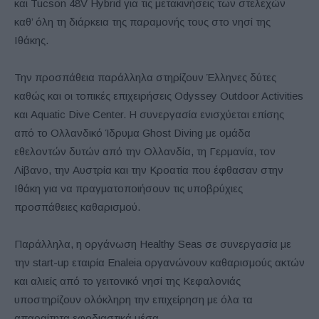
και Tucson 48V Hybrid για τις μετακινήσεις των στελεχών
καθ’ όλη τη διάρκεια της παραμονής τους στο νησί της
Ιθάκης.
Την προσπάθεια παράλληλα στηρίζουν Έλληνες δύτες
καθώς και οι τοπικές επιχειρήσεις Odyssey Outdoor Activities
και Aquatic Dive Center. Η συνεργασία ενισχύεται επίσης
από το Ολλανδικό Ίδρυμα Ghost Diving με ομάδα
εθελοντών δυτών από την Ολλανδία, τη Γερμανία, τον
Λίβανο, την Αυστρία και την Κροατία που έφθασαν στην
Ιθάκη για να πραγματοποιήσουν τις υποβρύχιες
προσπάθειες καθαρισμού.
Παράλληλα, η οργάνωση Healthy Seas σε συνεργασία με
την start-up εταιρία Enaleia οργανώνουν καθαρισμούς ακτών
και αλιείς από το γειτονικό νησί της Κεφαλονιάς
υποστηρίζουν ολόκληρη την επιχείρηση με όλα τα
απαραίτητα εφοδιαστικά μέσα.