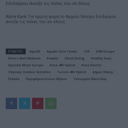
Alpha Bank: Για πρώτη φορά το Αρχαίο Θέατρο Επιδαύρου
άνοιξε τις πύλες του σε όλους
ΕΤΙΚΕΤΕΣ
Aquafil
Aquatic Dive Center
CSR
DAN Europe
Divers Alert Network
Enaleia
Ghost Diving
Healthy Seas
Hyundai Motor Europe
Kona 48V Hybrid
Kona Electric
Odyssey Outdoor Activities
Tucson 48V Hybrid
Δήμος Ιθάκης
Ελλάδα
Περιφέρεια Ιονίων Νήσων
Υπουργείο Ναυτιλίας