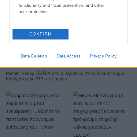
Ευρωπαϊκό Κορασίδων:
functionality and fraud prevention, and other
Τζάμπολ για την Εθνική στα
user protection.
Β.Σ. Καρούλιας: Τζίρος 98,7
Ιωάννινα κόντρα στην
εκατ. ευρώ και αύξηση
Ιρλανδία (live stream)
κερδών 57% - Τα νέα
στοιχήματα σε low & non
CONFIRM
alcohol
Data Deletion
Data Access
Privacy Policy
Metlen: Ρεκόρ EBITDA στο α' εξάμηνο, στα 550 εκατ. ευρώ –
Καθαρά κέρδη 313 εκατ. ευρώ