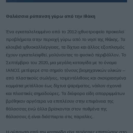
Θαλάσσια ρύπανση γύρω από την Ιθάκη
Ένα εγκαταλελειμμένο από το 2012 ιχθυοτροφείο προκαλεί
προβλήματα στην περιοχή γύρω από το νησί της Ιθάκης. Τα
κλουβιά ιχθυοκαλλιέργειας, τα δίχτυα και άλλος εξοπλισμός
έχουν εγκαταλειφθεί, μολύνοντας το φυσικό περιβάλλον. Το
Σεπτέμβριο του 2020, μια μεγάλη καταιγίδα με το όνομα
ΙΑΝΟΣ μετέφερε στο σημείο τόνους βιομηχανικών υλικών –
από πλαστικούς σωλήνες, τσιμεντόλιθους και σκουριασμένα
κομμάτια μετάλλου έως δίχτυα ψαρέματος, νάιλον σχοινιά
και πλαστικές σημαδούρες. Τα διάφορα είδη απορριμμάτων
βρέθηκαν αργότερα να επιπλέουν στην επιφάνεια της
θάλασσας ενώ άλλα βρίσκονται στον πυθμένα της
θάλασσας ή είναι διάσπαρτα στις παραλίες.
Η ρύπανση από την καταιγίδα είχε τεράστιες επιπτώσεις στο