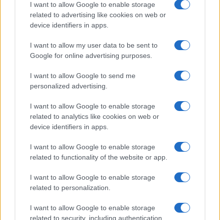
I want to allow Google to enable storage
θα συμμετάσχουν σε δραστηριότητες καθαρισμού που
related to advertising like cookies on web or
υποστηρίζονται από την Hyundai Motor Europe. Μπορείτε
device identifiers in apps.
επίσης να παρακολουθήσετε το ταξίδι τους στην ιστοσελίδα
της Sustainable Tour και στα social media καθώς και στον
I want to allow my user data to be sent to
Google for online advertising purposes.
λογαριασμό Instagram της Hyundai Europe.
I want to allow Google to send me
personalized advertising.
I want to allow Google to enable storage
related to analytics like cookies on web or
device identifiers in apps.
Εθνική Παίδων: Πρεμιέρα στο Ευρωπαϊκό με αντίπαλο την
Ισπανία (live stream)
I want to allow Google to enable storage
related to functionality of the website or app.
I want to allow Google to enable storage
related to personalization.
I want to allow Google to enable storage
related to security, including authentication