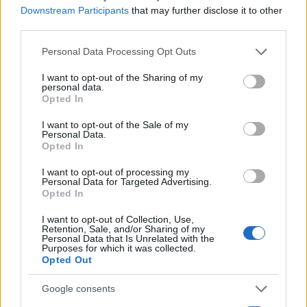
Downstream Participants
that may further disclose it to other
θάλασσες που εξαρτώνται από αυτές τις παγκόσμιες
third parties.
οικονομίες, την παγκόσμια ανθρώπινη υγεία και τη ζωή στη
γη. Η Hyundai υποστηρίζει την DAN Europe στο οδικό τους
Please note that this website/app uses one or more Google
Personal Data Processing Opt Outs
services and may gather and store information including but
ταξίδι στην Ευρώπη παρέχοντας
KONA Electric
μηδενικών
not limited to your visit or usage behaviour. You may click to
I want to opt-out of the Sharing of my
εκπομπών ρύπων. Το μοντέλο είναι εξοπλισμένο με
personal data.
grant or deny consent to Google and its third-party tags to
Opted In
μπαταρία 64 kWh
διαθέτοντας
αυτονομία 484
use your data for below specified purposes in below Google
χιλιομέτρων
, σύμφωνα με το WLTP. Δύο πρέσβεις της
consent section.
I want to opt-out of the Sale of my
Personal Data.
DAN Europe, η Alana Alvarez και ο Manuel Bustelo, θα
Opted In
διανύσουν με το ηλεκτρικό SUV 11.500 χιλιόμετρα.
I want to opt-out of processing my
Personal Data for Targeted Advertising.
Η
Ευρωπαϊκή Περιοδεία Αειφορίας
ξεκινά την Παγκόσμια
Opted In
Ημέρα των Ωκεανών από την ιταλική πόλη Roseto degli
I want to opt-out of Collection, Use,
Abruzzi. Στις 23 Ιουνίου, το ζευγάρι της DAN Europe θα
Retention, Sale, and/or Sharing of my
Personal Data that Is Unrelated with the
συναντηθεί με τον πρεσβευτή της Hyundai κ. Bertrand
Purposes for which it was collected.
Opted Out
Piccard στην Ελβετία στο μη κερδοσκοπικό περιβαλλοντικό
Ίδρυμα Solar Impulse. Αργότερα τον Ιούλιο, θα φτάσουν
Google consents
στις εγκαταστάσεις της Healthy Seas στο Άμστερνταμ, όπου