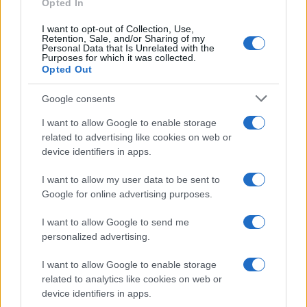
Opted In
Η συμφωνία Arval-Athlon αναδιαμορφώνει την αγορά leasing
I want to opt-out of Collection, Use,
Retention, Sale, and/or Sharing of my
Personal Data that Is Unrelated with the
Purposes for which it was collected.
Opted Out
Google consents
VW: Η δύσκολη εξίσωση
της αναδιάρθρωσης
I want to allow Google to enable storage
18η συνεχόμενη χρονιά για
related to advertising like cookies on web or
τον ΟΤΕ στη διεθνή σειρά
δεικτών FTSE4Good
device identifiers in apps.
I want to allow my user data to be sent to
Google for online advertising purposes.
I want to allow Google to send me
personalized advertising.
Alpha Bank: Για πρώτη φορά το Αρχαίο Θέατρο Επιδαύρου
άνοιξε τις πύλες του σε όλους
I want to allow Google to enable storage
related to analytics like cookies on web or
device identifiers in apps.