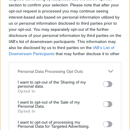
section to confirm your selection. Please note that after your
opt-out request is processed you may continue seeing
interest-based ads based on personal information utilized by
HELLENiQ ENERGY: Κέρδη 393 εκατ. ευρώ στο α' εξάμηνο –
Στα 734 εκατ. ευρώ τα EBITDA
us or personal information disclosed to third parties prior to
your opt-out. You may separately opt-out of the further
disclosure of your personal information by third parties on the
IAB’s list of downstream participants. This information may
also be disclosed by us to third parties on the
IAB’s List of
Downstream Participants
that may further disclose it to other
third parties.
ΥΠΕΘΟΟ: Νέες επενδύσεις
Please note that this website/app uses one or more Google
Personal Data Processing Opt Outs
1 δισ. ευρώ ως το 2028 για
services and may gather and store information including but
την Ενέργεια
Viohalco: Αυξημένος κατά
not limited to your visit or usage behaviour. You may click to
I want to opt-out of the Sharing of my
personal data.
14% ο τζίρος στο α'
grant or deny consent to Google and its third-party tags to
Opted In
εξάμηνο, στα 4,3 δισ. ευρώ
use your data for below specified purposes in below Google
– Στα 446 εκατ. ευρώ τα
consent section.
I want to opt-out of the Sale of my
EBITDA
Personal Data.
Opted In
I want to opt-out of processing my
Personal Data for Targeted Advertising.