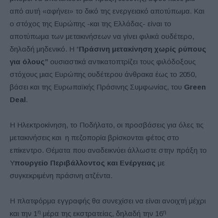
από αυτή «αφήνει» το δικό της ενεργειακό αποτύπωμα. Και
ο στόχος της Ευρώπης -και της Ελλάδας- είναι το
αποτύπωμα των μετακινήσεων να γίνει φιλικά ουδέτερο,
δηλαδή μηδενικό. Η “
Πράσινη μετακίνηση χωρίς ρύπους
για όλους”
ουσιαστικά αντικατοπτρίζει τους φιλόδοξους
στόχους μιας Ευρώπης ουδέτερου άνθρακα έως το 2050,
βάσει και της Ευρωπαϊκής Πράσινης Συμφωνίας, του
Green
Deal
.
Η Ηλεκτροκίνηση, το Ποδήλατο, οι προσβάσεις για όλες τις
μετακινήσεις και η πεζοπορία βρίσκονται φέτος στο
επίκεντρο. Θέματα που αναδεικνύει άλλωστε στην πράξη το
Υ
πουργείο Περιβάλλοντος και Ενέργειας
με
συγκεκριμένη πράσινη ατζέντα.
Η πλατφόρμα εγγραφής θα συνεχίσει να είναι ανοιχτή μέχρι
η
η
και την 1
μέρα της εκστρατείας, δηλαδή την 16