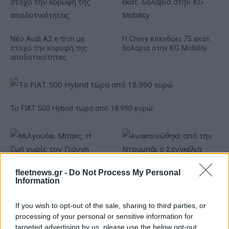
Νέο Audi A2 e-tron με
Η Chery επενδύει 75 εκατ.
στόχο την κορυφή της
δολάρια στην KG Mobility
αποδοτικότητας
Το FIAT 500 Hybrid τώρα από 18.990 ευρώ
fleetnews.gr -
Do Not Process My Personal
Μιλγουόκι Μπακς: Η ζωή
Information
χωρίς τον Γιάννη
Ανακοινώθηκε από την
Ντουμπάι ο Σενγκέλια (pics)
If you wish to opt-out of the sale, sharing to third parties, or
processing of your personal or sensitive information for
targeted advertising by us, please use the below opt-out