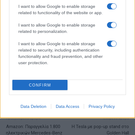
I want to allow Google to enable storage
related to functionality of the website or app.
ESG Report 2025: Πώς η ΑΒ Βασιλόπουλος μετατρέπει τη
βιωσιμότητα σε καθημερινή πράξη
I want to allow Google to enable storage
related to personalization.
I want to allow Google to enable storage
ΕΤΙΚΕΤΕΣ
Βιώσιμη κινητικότητα
Ελλάδα
related to security, including authentication
functionality and fraud prevention, and other
Ευρωπαϊκή Εβδομάδα Κινητικότητας
Ευρώπη
user protection.
Υπουργείο Περιβάλλοντος και Ενέργειας
CONFIRM
Data Deletion
Data Access
Privacy Policy
Προηγούμενο άρθρο
Επόμενο άρθρο
Amazon: Παραγγελία 1.800
H Tesla με pop-up stand στο
ηλεκτρικών Mercedes-Benz
Golden Hall