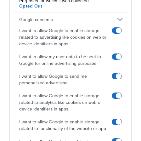
κατακτήσω το ΝΒΑ Europe
Purposes for which it was collected.
Opted Out
με τη Βιλερμπάν» - Η
διευκρινιστική ανάρτηση
που έκανε
Google consents
I want to allow Google to enable storage
related to advertising like cookies on web or
device identifiers in apps.
I want to allow my user data to be sent to
HELLENiQ ENERGY: Κέρδη 393 εκατ. ευρώ στο α' εξάμηνο –
Στα 734 εκατ. ευρώ τα EBITDA
Google for online advertising purposes.
I want to allow Google to send me
personalized advertising.
I want to allow Google to enable storage
related to analytics like cookies on web or
device identifiers in apps.
ΥΠΕΘΟΟ: Νέες επενδύσεις
1 δισ. ευρώ ως το 2028 για
I want to allow Google to enable storage
την Ενέργεια
Viohalco: Αυξημένος κατά
related to functionality of the website or app.
14% ο τζίρος στο α'
εξάμηνο, στα 4,3 δισ. ευρώ