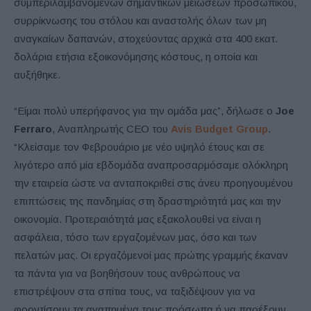
συμπεριλαμβανομένων σημαντικών μειώσεων προσωπικού,
συρρίκνωσης του στόλου και αναστολής όλων των μη
αναγκαίων δαπανών, στοχεύοντας αρχικά στα 400 εκατ.
δολάρια ετήσια εξοικονόμησης κόστους, η οποία και
αυξήθηκε.
“Είμαι πολύ υπερήφανος για την ομάδα μας”, δήλωσε ο
Joe
Ferraro
, Αναπληρωτής CEO του
Avis Budget Group
.
“Κλείσαμε τον Φεβρουάριο με νέο υψηλό έτους και σε
λιγότερο από μία εβδομάδα αναπροσαρμόσαμε ολόκληρη
την εταιρεία ώστε να ανταποκριθεί στις άνευ προηγουμένου
επιπτώσεις της πανδημίας στη δραστηριότητά μας και την
οικονομία. Προτεραιότητά μας εξακολουθεί να είναι η
ασφάλεια, τόσο των εργαζομένων μας, όσο και των
πελατών μας. Οι εργαζόμενοί μας πρώτης γραμμής έκαναν
τα πάντα για να βοηθήσουν τους ανθρώπους να
επιστρέψουν στα σπίτια τους, να ταξιδέψουν για να
φροντίσουν τα αγαπημένα τους πρόσωπα ή να παρέξουν