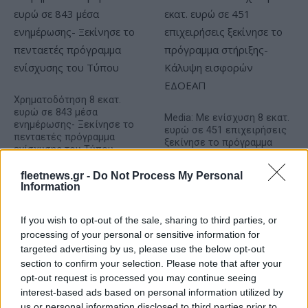
Χρηματοδότηση 8 εκατ.
ευρώ σε 843 μέσα
Media: Με ενίσχυση 8 εκατ.
ενημέρωσης- Ξεκίνησε το
ευρώ σε 451 επιχειρήσεις
πενταετές πρόγραμμα
ξεκίνησε το πρόγραμμα
ενίσχυσης του Τύπου
στήριξης- Κάλυψη
εισφορών ΕΔΟΕΑΠ
fleetnews.gr -
Do Not Process My Personal
Information
If you wish to opt-out of the sale, sharing to third parties, or
processing of your personal or sensitive information for
targeted advertising by us, please use the below opt-out
IAB Hellas: Νέα Διοικούσα Επιτροπή και νέο Διοικητικό
section to confirm your selection. Please note that after your
Συμβούλιο - Πρόεδρος ο Γαληνός Γιαγλής
opt-out request is processed you may continue seeing
interest-based ads based on personal information utilized by
us or personal information disclosed to third parties prior to