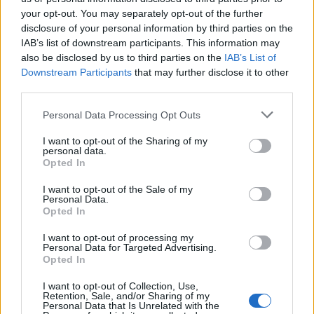
your opt-out. You may separately opt-out of the further
disclosure of your personal information by third parties on the
IAB’s list of downstream participants. This information may
also be disclosed by us to third parties on the
IAB’s List of
Νέο Audi A2 e-tron με
Η Chery επενδύει 75 εκατ.
Downstream Participants
that may further disclose it to other
στόχο την κορυφή της
δολάρια στην KG Mobility
third parties.
αποδοτικότητας
Please note that this website/app uses one or more Google
Personal Data Processing Opt Outs
services and may gather and store information including but
not limited to your visit or usage behaviour. You may click to
I want to opt-out of the Sharing of my
personal data.
grant or deny consent to Google and its third-party tags to
Το FIAT 500 Hybrid τώρα από 18.990 ευρώ
Opted In
use your data for below specified purposes in below Google
consent section.
I want to opt-out of the Sale of my
Personal Data.
Opted In
I want to opt-out of processing my
Personal Data for Targeted Advertising.
Opted In
Ουκρανία: Με Μίχαϊλιουκ
και Λεν κόντρα στην Ελλάδα
I want to opt-out of Collection, Use,
Retention, Sale, and/or Sharing of my
Πάρκερ: «Όνειρό μου να
Personal Data that Is Unrelated with the