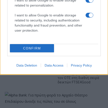
I want to allow Google to enable storage
– Στα 446 εκατ. ευρώ τα
related to personalization.
EBITDA
I want to allow Google to enable storage
related to security, including authentication
functionality and fraud prevention, and other
user protection.
Η συμφωνία Arval-Athlon αναδιαμορφώνει την αγορά leasing
CONFIRM
Data Deletion
Data Access
Privacy Policy
VW: Η δύσκολη εξίσωση
της αναδιάρθρωσης
18η συνεχόμενη χρονιά για
τον ΟΤΕ στη διεθνή σειρά
δεικτών FTSE4Good