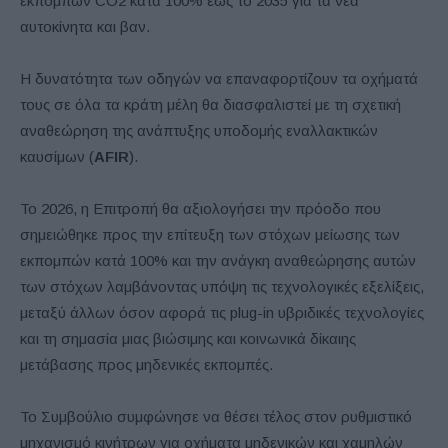
εκπομπών CO2 κατά 100% έως το 2035 για τα νέα
αυτοκίνητα και βαν.
Η δυνατότητα των οδηγών να επαναφορτίζουν τα οχήματά
τους σε όλα τα κράτη μέλη θα διασφαλιστεί με τη σχετική
αναθεώρηση της ανάπτυξης υποδομής εναλλακτικών
καυσίμων (
AFIR
).
Το 2026, η Επιτροπή θα αξιολογήσει την πρόοδο που
σημειώθηκε προς την επίτευξη των στόχων μείωσης των
εκπομπών κατά 100% και την ανάγκη αναθεώρησης αυτών
των στόχων λαμβάνοντας υπόψη τις τεχνολογικές εξελίξεις,
μεταξύ άλλων όσον αφορά τις plug-in υβριδικές τεχνολογίες
και τη σημασία μιας βιώσιμης και κοινωνικά δίκαιης
μετάβασης προς μηδενικές εκπομπές.
Το Συμβούλιο συμφώνησε να θέσει τέλος στον ρυθμιστικό
μηχανισμό κινήτρων για οχήματα μηδενικών και χαμηλών