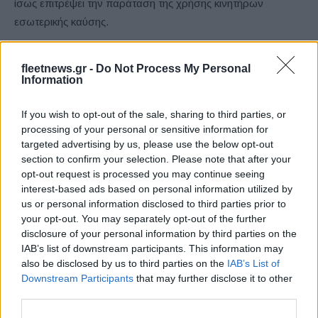
ίσως επιτρέψει την παράταση της χρήσης κινητήρων
εσωτερικής καύσης.
fleetnews.gr -
Do Not Process My Personal
Information
If you wish to opt-out of the sale, sharing to third parties, or
processing of your personal or sensitive information for
targeted advertising by us, please use the below opt-out
section to confirm your selection. Please note that after your
opt-out request is processed you may continue seeing
Julia Poliscanova
interest-based ads based on personal information utilized by
us or personal information disclosed to third parties prior to
Η
Julia Poliscanova
, ανώτερη διευθύντρια για τα οχήματα
your opt-out. You may separately opt-out of the further
και την ηλεκτρική κινητικότητα στην
Transport &
disclosure of your personal information by third parties on the
Environment
(T&E), δήλωσε: “Οι ευρωπαϊκές κυβερνήσεις
IAB’s list of downstream participants. This information may
also be disclosed by us to third parties on the
IAB’s List of
έλαβαν την ιστορική απόφαση να τερματίσουν την πώληση
Downstream Participants
that may further disclose it to other
ρυπογόνων αυτοκινήτων. Οι μεταφορές είναι η μεγαλύτερη
third parties.
πηγή εκπομπών και τα αυτοκίνητα είναι το μεγαλύτερο μέρος