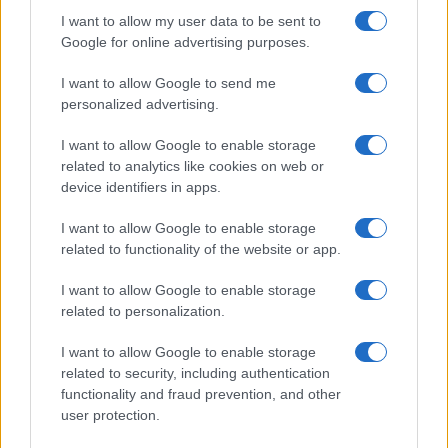
I want to allow my user data to be sent to
Google for online advertising purposes.
I want to allow Google to send me
personalized advertising.
I want to allow Google to enable storage
related to analytics like cookies on web or
Η κ. Poliscanova πρόσθεσε “Οι νέες προτάσεις για τα
device identifiers in apps.
καύσιμα αποτελούν εκτροπή. Ας μη χάνουμε άλλο χρόνο σε
I want to allow Google to enable storage
συνθετικά καύσιμα για αυτοκίνητα και βαν και ας
related to functionality of the website or app.
επικεντρωθούμε στην ανάπτυξη της φόρτισης, στην εκ νέου
εξειδίκευση των εργαζομένων για την ηλεκτρική μετάβαση
I want to allow Google to enable storage
και στην υπεύθυνη προμήθεια υλικών για μπαταρίες».
related to personalization.
I want to allow Google to enable storage
related to security, including authentication
functionality and fraud prevention, and other
user protection.