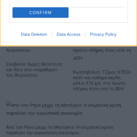
Γιαννακόπουλος: «Του χρόνου θα υπογράψω τον Γιόκιτς,
ρωτήστε τον Ραζνάτοβιτς»! (vid)
CONFIRM
Data Deletion
Data Access
Privacy Policy
Σλοβενία: Χωρίς Ντόντσιτς
και Χέις στο «παράθυρο»
Κωτσόβολος: Τζίρος €753,6
του Αυγούστου
εκατ. και καθαρά κέρδη
μόλις €16 χιλ. στο πρώτο
πλήρες έτος υπό τη ΔΕΗ
Από τον Ρήνο μέχρι τη Μεσόγειο: Η κλιματική κρίση
παραλύει την ευρωπαϊκή οικονομία