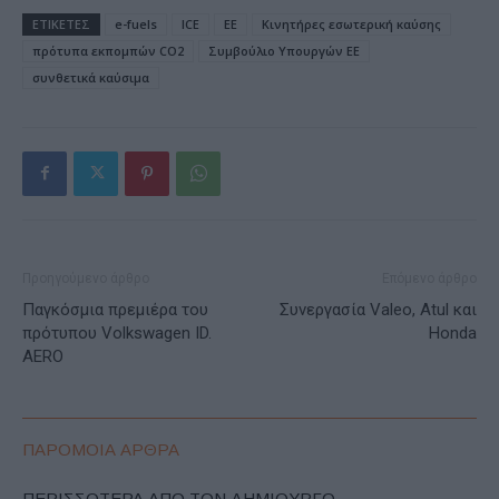
ΕΤΙΚΕΤΕΣ
e-fuels
ICE
ΕΕ
Κινητήρες εσωτερική καύσης
πρότυπα εκπομπών CO2
Συμβούλιο Υπουργών ΕΕ
συνθετικά καύσιμα
Προηγούμενο άρθρο
Επόμενο άρθρο
Παγκόσμια πρεμιέρα του
Συνεργασία Valeo, Atul και
πρότυπου Volkswagen ID.
Honda
AERO
ΠΑΡΟΜΟΙΑ ΑΡΘΡΑ
ΠΕΡΙΣΣΟΤΕΡΑ ΑΠΟ ΤΟΝ ΔΗΜΙΟΥΡΓΟ