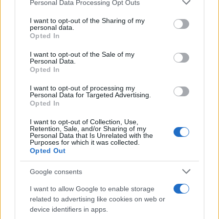
Please note that this website/app uses one or more Google
Personal Data Processing Opt Outs
του προβλήματος. Σήμερα έγινε ένα τεράστιο βήμα προς τα
services and may gather and store information including but
εμπρός για την καταπολέμηση της κλιματικής αλλαγής, την
not limited to your visit or usage behaviour. You may click to
I want to opt-out of the Sharing of my
personal data.
ατμοσφαιρική ρύπανση και να γίνουν τα ηλεκτρικά οχήματα
grant or deny consent to Google and its third-party tags to
Opted In
πιο προσιτά».
use your data for below specified purposes in below Google
consent section.
I want to opt-out of the Sale of my
Personal Data.
Ωστόσο, όπως επισημαίνει η T&E “τα αυτοκίνητα που
Opted In
τροφοδοτούνται από συνθετικά καύσιμα εκπέμπουν
I want to opt-out of processing my
σημαντικά περισσότερο CO2 από τα ηλεκτρικά οχήματα
Personal Data for Targeted Advertising.
Opted In
μπαταρίας κατά τη διάρκεια του κύκλου ζωής τους και
εκπέμπουν τόσο τοξικές εκπομπές NOx όσο και τα
I want to opt-out of Collection, Use,
Retention, Sale, and/or Sharing of my
βενζινοκίνητα οχήματα.
Personal Data that Is Unrelated with the
Purposes for which it was collected.
Opted Out
Google consents
I want to allow Google to enable storage
related to advertising like cookies on web or
device identifiers in apps.