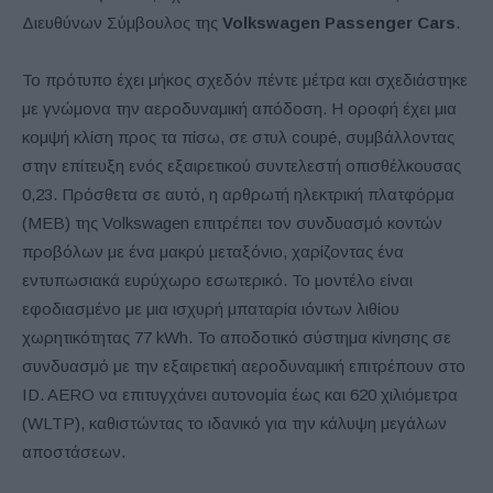
Διευθύνων Σύμβουλος της
Volkswagen Passenger Cars
.
Το πρότυπο έχει μήκος σχεδόν πέντε μέτρα και σχεδιάστηκε
με γνώμονα την αεροδυναμική απόδοση. Η οροφή έχει μια
κομψή κλίση προς τα πίσω, σε στυλ coupé, συμβάλλοντας
στην επίτευξη ενός εξαιρετικού συντελεστή οπισθέλκουσας
0,23. Πρόσθετα σε αυτό, η αρθρωτή ηλεκτρική πλατφόρμα
(MEB) της Volkswagen επιτρέπει τον συνδυασμό κοντών
προβόλων με ένα μακρύ μεταξόνιο, χαρίζοντας ένα
εντυπωσιακά ευρύχωρο εσωτερικό. Το μοντέλο είναι
εφοδιασμένο με μια ισχυρή μπαταρία ιόντων λιθίου
χωρητικότητας 77 kWh. Το αποδοτικό σύστημα κίνησης σε
συνδυασμό με την εξαιρετική αεροδυναμική επιτρέπουν στο
ID. AERO να επιτυγχάνει αυτονομία έως και 620 χιλιόμετρα
(WLTP), καθιστώντας το ιδανικό για την κάλυψη μεγάλων
αποστάσεων.