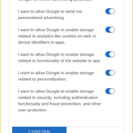
I want to allow Google to send me
personalized advertising.
I want to allow Google to enable storage
related to analytics like cookies on web or
Χρηματιστήριο Αθηνών:
device identifiers in apps.
Εβδομαδιαία άνοδος 1,76%,
ΣΚΑΪ: Ολοκληρώθηκε η
κέρδη 23,31% από τις αρχές
θητεία του Γρηγόρη
I want to allow Google to enable storage
του έτους
Δημητριάδη - Ο Γιάννης
related to functionality of the website or app.
Αλαφούζος επιστρέφει στη
θέση του CEO
I want to allow Google to enable storage
related to personalization.
I want to allow Google to enable storage
related to security, including authentication
functionality and fraud prevention, and other
user protection.
Media: Με ενίσχυση 8 εκατ. ευρώ σε 451 επιχειρήσεις
ξεκίνησε το πρόγραμμα στήριξης- Κάλυψη εισφορών
ΕΔΟΕΑΠ
CONFIRM