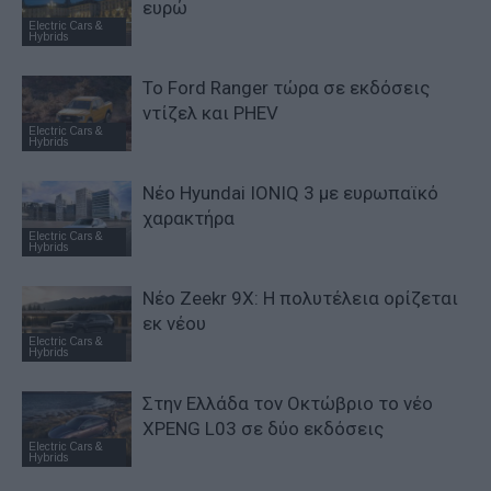
ευρώ
Electric Cars &
Hybrids
Το Ford Ranger τώρα σε εκδόσεις
ντίζελ και PHEV
Electric Cars &
Hybrids
Νέο Hyundai IONIQ 3 με ευρωπαϊκό
χαρακτήρα
Electric Cars &
Hybrids
Νέο Zeekr 9X: Η πολυτέλεια ορίζεται
εκ νέου
Electric Cars &
Hybrids
Στην Ελλάδα τον Οκτώβριο το νέο
XPENG L03 σε δύο εκδόσεις
Electric Cars &
Hybrids