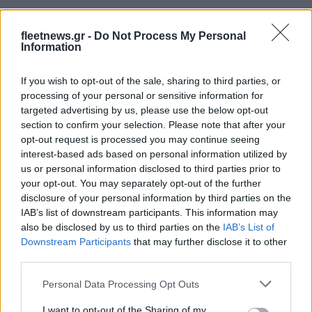
Προβλεπόμενη αυτονομία για την ολοκλήρωση του
κύκλου Worldwide Light Vehicles Test Procedure (WLTP)
fleetnews.gr -
Do Not Process My Personal
Information
σε μονάδα δοκιμών κυλιόμενου δρόμου (χωρίς
προδιαγραφές μοντέλου παραγωγής). Οι τιμές
If you wish to opt-out of the sale, sharing to third parties, or
αυτονομίας WLTP για μοντέλα παραγωγής ενδέχεται να
processing of your personal or sensitive information for
διαφέρουν ανάλογα με τον εξοπλισμό. Η αυτονομία που
targeted advertising by us, please use the below opt-out
επιτυγχάνεται σε πραγματικές συνθήκες ποικίλλει
section to confirm your selection. Please note that after your
opt-out request is processed you may continue seeing
ανάλογα με το στυλ οδήγησης, την ταχύτητα, τη χρήση
interest-based ads based on personal information utilized by
λειτουργιών άνεσης ή βοηθητικού εξοπλισμού, την
us or personal information disclosed to third parties prior to
εξωτερική θερμοκρασία, τον αριθμό επιβατών/το φορτίο
your opt-out. You may separately opt-out of the further
και την τοπογραφία
disclosure of your personal information by third parties on the
IAB’s list of downstream participants. This information may
also be disclosed by us to third parties on the
IAB’s List of
Downstream Participants
that may further disclose it to other
third parties.
Please note that this website/app uses one or more Google
Personal Data Processing Opt Outs
services and may gather and store information including but
Αρμάνι Μιλάνο: Το καινούριο της ρόστερ και ο αέρας
not limited to your visit or usage behaviour. You may click to
I want to opt-out of the Sharing of my