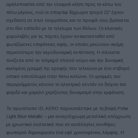
ομαλοποιείται από την ελαφριά κλίση προς τα κάτω του
πίσω μέρους, ενώ οι σπορτίφ δίχρωμοι τροχοί 22’’ έχουν
σχεδίαση σε στυλ τουρμπίνας και το προφίλ τους βρίσκεται
στο ίδιο επίπεδο με το τελείωμα των θόλων. Οι κλασικές
χειρολαβές για τις πόρτες έχουν αντικατασταθεί από
φωτιζόμενες επιφάνειες αφής, οι οποίες μειώνουν ακόμη
περισσότερο την αεροδυναμική αντίσταση. Η σιλουέτα
τονίζεται από το τολμηρό πλαϊνό νεύρο και την δυναμική
κεκλιμένη γραμμή της οροφής που τελειώνει με ένα στιβαρό
οπτικό αποτύπωμα στην πίσω κολώνα. Οι γραμμές του
περιγράμματος κάνουν το ηλεκτρικό σεντάν να δείχνει πιο
φαρδύ και χαμηλό χαρίζοντας δυναμισμό στην εμφάνιση.
Το πρωτότυπο ID. AERO παρουσιάστηκε με τη βαφή Polar
Light Blue Metallic – μια ανοιχτόχρωμη μεταλλική απόχρωση
με χρωστικά συστατικά που σε κατάλληλες συνθήκες
φωτισμού δημιουργούν ένα εφέ χρυσαφένιας λάμψης. Η