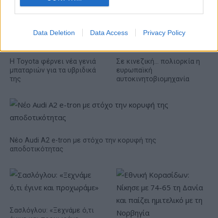
Data Deletion
Data Access
Privacy Policy
Η Toyota φέρνει νέα γενιά
Σε κινεζική… πολιορκία η
μπαταριών για τα υβριδικά
ευρωπαϊκή
της
αυτοκινητοβιομηχανία
Νέο Audi A2 e-tron με στόχο την κορυφή της
αποδοτικότητας
Σασλόγλου: «Ξεχνάμε ό,τι