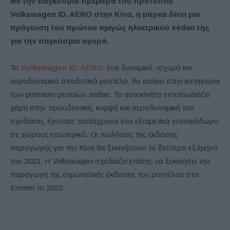
Με την παγκόσμια πρεμιέρα του πρότυπου
Volkswagen
ID
.
AERO
στην Κίνα, η
μάρκα
δίνει μια
πρόγευση του πρώτου αμιγώς ηλεκτρικού
sedan
της
για την παγκόσμια αγορά.
Το
Volkswagen
ID. AERO
, ένα δυναμικό, ισχυρό και
αεροδυναμικά αποδοτικό μοντέλο, θα ανήκει στην κατηγορία
των premium μεσαίων sedan. Το αυτοκίνητο εντυπωσιάζει
χάρη στην προοδευτική, κομψή και αεροδυναμική του
σχεδίαση, έχοντας ταυτόχρονα ένα εξαιρετικά γενναιόδωρο
σε χώρους εσωτερικό. Οι πωλήσεις της έκδοσης
παραγωγής για την Κίνα θα ξεκινήσουν το δεύτερο εξάμηνο
του 2023. Η Volkswagen σχεδιάζει επίσης να ξεκινήσει την
παραγωγή της ευρωπαϊκής έκδοσης του μοντέλου στο
Emden το 2023.