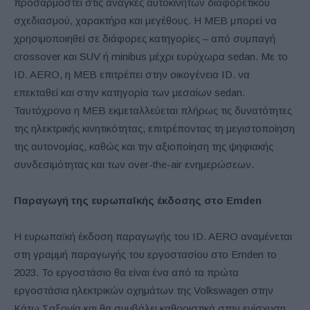
προσαρμοστεί στις ανάγκες αυτοκινήτων διαφορετικού
σχεδιασμού, χαρακτήρα και μεγέθους. Η MEB μπορεί να
χρησιμοποιηθεί σε διάφορες κατηγορίες – από συμπαγή
crossover και SUV ή minibus μέχρι ευρύχωρα sedan. Με το
ID. AERO, η ΜΕΒ επιτρέπει στην οικογένεια ID. να
επεκταθεί και στην κατηγορία των μεσαίων sedan.
Ταυτόχρονα η MEB εκμεταλλεύεται πλήρως τις δυνατότητες
της ηλεκτρικής κινητικότητας, επιτρέποντας τη μεγιστοποίηση
της αυτονομίας, καθώς και την αξιοποίηση της ψηφιακής
συνδεσιμότητας και των over-the-air ενημερώσεων.
Παραγωγή της ευρωπαϊκής έκδοσης στο
Emden
Η ευρωπαϊκή έκδοση παραγωγής του ID. AERO αναμένεται
στη γραμμή παραγωγής του εργοστασίου στο Emden το
2023. Το εργοστάσιο θα είναι ένα από τα πρώτα
εργοστάσια ηλεκτρικών οχημάτων της Volkswagen στην
Κάτω Σαξονία και θα συμβάλει καθοριστικά στην ενίσχυση