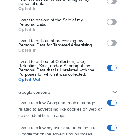
ανανέωσης
personal data.
grant or deny consent to Google and its third-party tags to
Opted In
use your data for below specified purposes in below Google
consent section.
I want to opt-out of the Sale of my
Personal Data.
Opted In
I want to opt-out of processing my
Personal Data for Targeted Advertising.
Opted In
I want to opt-out of Collection, Use,
Εθνική Κορασίδων: Οι
Όμιλος ΔΕΗ: Νέα συμφωνία
Retention, Sale, and/or Sharing of my
δηλώσεις μετά τη νίκη επί
για χαρτοφυλάκιο έργων
Personal Data that Is Unrelated with the
της Δανίας και πριν από τον
ΑΠΕ άνω των 2 GW σε
Purposes for which it was collected.
ημιτελικό με τη Νορβηγία
Πολωνία και Ουγγαρία
Opted Out
Google consents
I want to allow Google to enable storage
related to advertising like cookies on web or
device identifiers in apps.
Fourlis: Συμφωνία για την πώληση συμμετοχής στο Sofia
South Ring Mall έναντι 49,35 εκατ. ευρώ
I want to allow my user data to be sent to
Google for online advertising purposes.