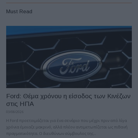
Must Read
Ford: Θέμα χρόνου η είσοδος των Κινέζων
στις ΗΠΑ
03/08/2026
Η Ford προετοιμάζεται για ένα σενάριο που μέχρι πριν από λίγα
χρόνια έμοιαζε μακρινό, αλλά πλέον αντιμετωπίζεται ως πιθανή
πραγματικότητα. Ο διευθύνων σύμβουλος της...