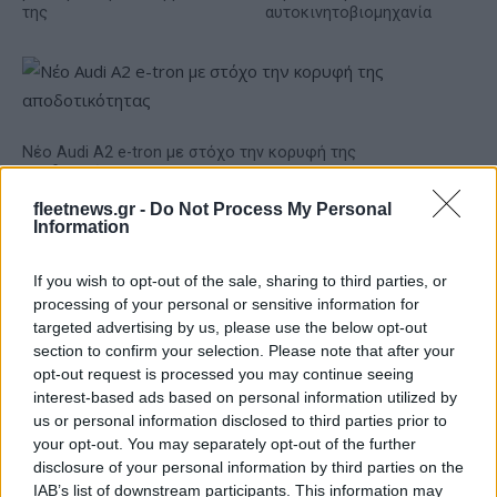
της
αυτοκινητοβιομηχανία
Νέο Audi A2 e-tron με στόχο την κορυφή της
αποδοτικότητας
fleetnews.gr -
Do Not Process My Personal
Information
If you wish to opt-out of the sale, sharing to third parties, or
processing of your personal or sensitive information for
Ο Γιάννης Αγραβάνης στον
targeted advertising by us, please use the below opt-out
Βίκο Ιωαννίνων
section to confirm your selection. Please note that after your
Μισιακός: «Ο προπονητής
opt-out request is processed you may continue seeing
είναι υπεύθυνος και
interest-based ads based on personal information utilized by
αναλαμβάνω την ευθύνη»
us or personal information disclosed to third parties prior to
your opt-out. You may separately opt-out of the further
disclosure of your personal information by third parties on the
IAB’s list of downstream participants. This information may