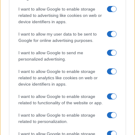
I want to allow Google to enable storage
related to advertising like cookies on web or
device identifiers in apps.
I want to allow my user data to be sent to
Το FIAT 500 Hybrid τώρα
Google for online advertising purposes.
από 18.990 ευρώ
I want to allow Google to send me
personalized advertising.
Ατρόμητος και Novibet
συνεχίζουν μαζί: Ανανέωση
της συνεργασίας τους μέχρι
I want to allow Google to enable storage
το 2028
related to analytics like cookies on web or
device identifiers in apps.
I want to allow Google to enable storage
related to functionality of the website or app.
18η συνεχόμενη χρονιά για τον ΟΤΕ στη διεθνή σειρά
I want to allow Google to enable storage
δεικτών FTSE4Good
related to personalization.
I want to allow Google to enable storage