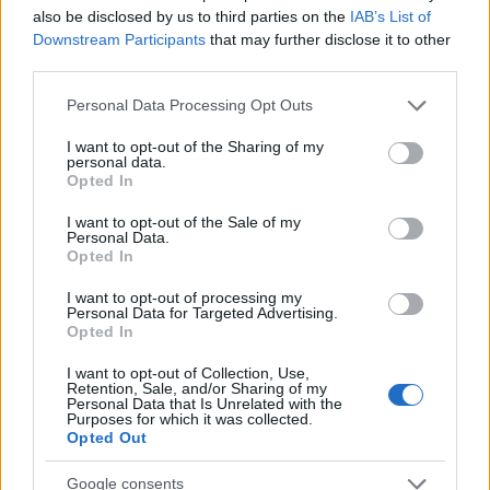
also be disclosed by us to third parties on the
IAB’s List of
Downstream Participants
that may further disclose it to other
Ελληνική Αναπτυξιακή Τράπεζα: Με «προίκα» 2 δισ. ευρώ
third parties.
ανοίγει δρόμο για δάνεια έως 5 δισ. σε μικρομεσαίες
Please note that this website/app uses one or more Google
Personal Data Processing Opt Outs
services and may gather and store information including but
not limited to your visit or usage behaviour. You may click to
I want to opt-out of the Sharing of my
personal data.
grant or deny consent to Google and its third-party tags to
Opted In
use your data for below specified purposes in below Google
consent section.
I want to opt-out of the Sale of my
Personal Data.
Opted In
Β.Σ. Καρούλιας: Τζίρος 98,7
Deloitte Ελλάδος:
I want to opt-out of processing my
Personal Data for Targeted Advertising.
εκατ. ευρώ και αύξηση
Χρηματοοικονομικός
Opted In
κερδών 57% - Τα νέα
σύμβουλος της ΔΕΗ για την
στοιχήματα σε low & non
είσοδο στην πολωνική
I want to opt-out of Collection, Use,
alcohol
αγορά ενέργειας
Retention, Sale, and/or Sharing of my
Personal Data that Is Unrelated with the
Purposes for which it was collected.
Opted Out
Η Chery επενδύει 75 εκατ. δολάρια στην KG Mobility
Google consents