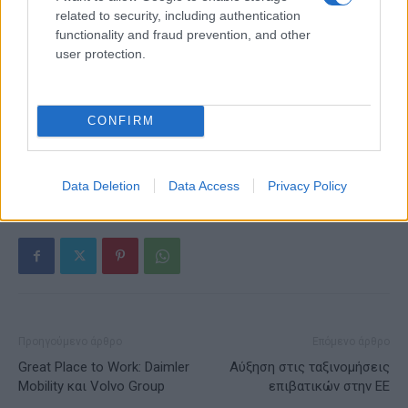
related to security, including authentication
functionality and fraud prevention, and other
user protection.
Alpha Bank: Για πρώτη φορά το Αρχαίο Θέατρο Επιδαύρου
άνοιξε τις πύλες του σε όλους
CONFIRM
ΕΤΙΚΕΤΕΣ
Golden Hall
ID.3
Volkswagen
Ελλάδα
Data Deletion
Data Access
Privacy Policy
Προηγούμενο άρθρο
Επόμενο άρθρο
Great Place to Work: Daimler
Αύξηση στις ταξινομήσεις
Mobility και Volvo Group
επιβατικών στην ΕΕ