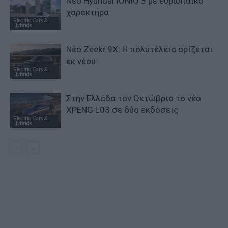
Νέο Hyundai IONIQ 3 με ευρωπαϊκό
χαρακτήρα
Electric Cars &
Hybrids
Νέο Zeekr 9X: Η πολυτέλεια ορίζεται
εκ νέου
Electric Cars &
Hybrids
Στην Ελλάδα τον Οκτώβριο το νέο
XPENG L03 σε δύο εκδόσεις
Electric Cars &
Hybrids