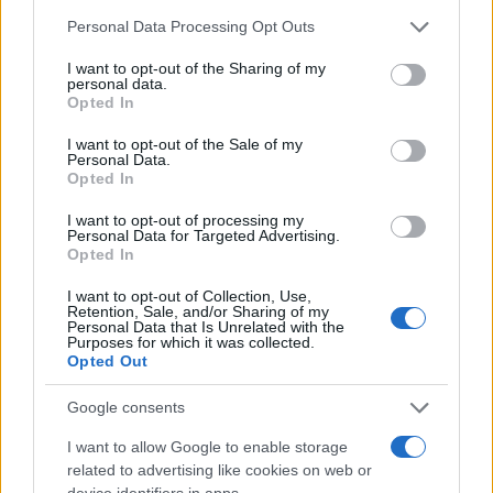
Please note that this website/app uses one or more Google
Personal Data Processing Opt Outs
services and may gather and store information including but
not limited to your visit or usage behaviour. You may click to
I want to opt-out of the Sharing of my
personal data.
grant or deny consent to Google and its third-party tags to
Το FIAT 500 Hybrid τώρα από 18.990 ευρώ
Opted In
use your data for below specified purposes in below Google
consent section.
I want to opt-out of the Sale of my
Personal Data.
Opted In
I want to opt-out of processing my
Personal Data for Targeted Advertising.
Opted In
Ντουράντ: "Ο Γιάννης θα
μπορούσε να 'ναι ο
I want to opt-out of Collection, Use,
κορυφαίος όλων"! (vid)
Retention, Sale, and/or Sharing of my
Οι διακοπές των Γάλλων
Personal Data that Is Unrelated with the
Purposes for which it was collected.
του Παναθηναϊκού με
Opted Out
τέσσερις συμπατριώτες
τους στη Μύκονο (pic)
Google consents
I want to allow Google to enable storage
related to advertising like cookies on web or
device identifiers in apps.