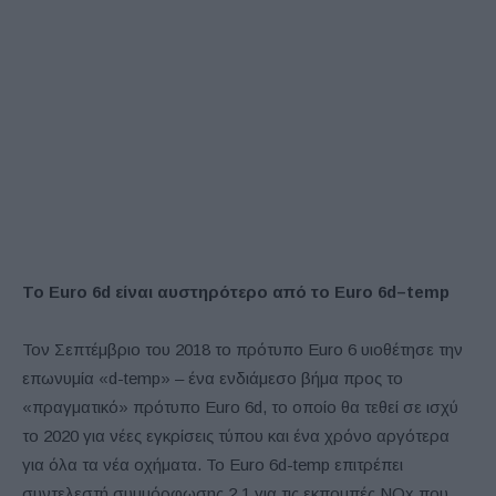
Το
Euro
6
d
είναι αυστηρότερο από το
Euro
6
d
–
temp
Τον Σεπτέμβριο του 2018 το πρότυπο Euro 6 υιοθέτησε την
επωνυμία «d-temp» – ένα ενδιάμεσο βήμα προς το
«πραγματικό» πρότυπο Euro 6d, το οποίο θα τεθεί σε ισχύ
το 2020 για νέες εγκρίσεις τύπου και ένα χρόνο αργότερα
για όλα τα νέα οχήματα. Το Euro 6d-temp επιτρέπει
συντελεστή συμμόρφωσης 2,1 για τις εκπομπές NOx που