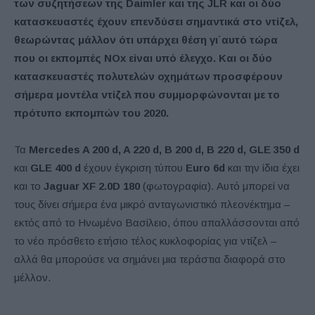
των συζητήσεων της Daimler και της JLR και οι δύο
κατασκευαστές έχουν επενδύσει σημαντικά στο ντίζελ,
θεωρώντας μάλλον ότι υπάρχει θέση γι΄αυτό τώρα
που οι εκπομπές NOx είναι υπό έλεγχο. Και οι δύο
κατασκευαστές πολυτελών οχημάτων προσφέρουν
σήμερα μοντέλα ντίζελ που συμμορφώνονται με το
πρότυπο εκπομπών του 2020.
Τα
Mercedes A 200 d, A 220 d, B 200 d, B 220 d, GLE 350 d
και
GLE 400 d
έχουν έγκριση τύπου
Euro 6d
και την ίδια έχει
και το
Jaguar XF 2.0D 180
(φωτογραφία). Αυτό μπορεί να
τους δίνει σήμερα ένα μικρό ανταγωνιστικό πλεονέκτημα –
εκτός από το Ηνωμένο Βασίλειο, όπου απαλλάσσονται από
το νέο πρόσθετο ετήσιο τέλος κυκλοφορίας για ντίζελ –
αλλά θα μπορούσε να σημάνει μια τεράστια διαφορά στο
μέλλον.