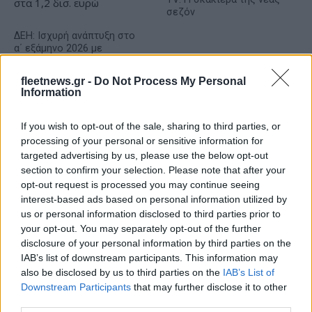
σεζόν
ΔΕΗ: Ισχυρή ανάπτυξη στο
α΄ εξάμηνο 2026 με
προσαρμοσμένο EBITDA
στα 1,2 δισ. ευρώ
fleetnews.gr -
Do Not Process My Personal
Information
If you wish to opt-out of the sale, sharing to third parties, or
processing of your personal or sensitive information for
targeted advertising by us, please use the below opt-out
IAB Hellas: Νέα Διοικούσα Επιτροπή και νέο Διοικητικό
section to confirm your selection. Please note that after your
Συμβούλιο - Πρόεδρος ο Γαληνός Γιαγλής
opt-out request is processed you may continue seeing
interest-based ads based on personal information utilized by
us or personal information disclosed to third parties prior to
your opt-out. You may separately opt-out of the further
disclosure of your personal information by third parties on the
IAB’s list of downstream participants. This information may
also be disclosed by us to third parties on the
IAB’s List of
Νέο Audi A2 e-tron με
Η Chery επενδύει 75 εκατ.
Downstream Participants
that may further disclose it to other
στόχο την κορυφή της
δολάρια στην KG Mobility
third parties.
αποδοτικότητας