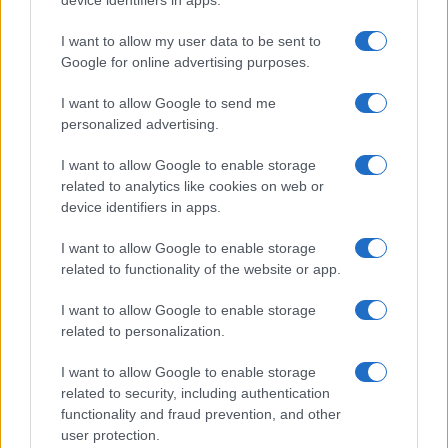
Είσοδος της γαλλικής Meridiam στην ηλεκτρική διασύνδεση
I want to allow my user data to be sent to
Ελλάδας – Κύπρου
Google for online advertising purposes.
I want to allow Google to send me
personalized advertising.
I want to allow Google to enable storage
related to analytics like cookies on web or
device identifiers in apps.
Coca-Cola HBC: Άνοδος
Cenergy Holdings: Άνοδος
11,4% στα καθαρά κέρδη
45% στα καθαρά κέρδη του
I want to allow Google to enable storage
του α΄ εξαμήνου – Στα 524,4
α΄ εξαμήνου, στα 138 εκατ.
related to functionality of the website or app.
εκατ. ευρώ
ευρώ
I want to allow Google to enable storage
related to personalization.
I want to allow Google to enable storage
related to security, including authentication
Η συμφωνία Arval-Athlon αναδιαμορφώνει την αγορά leasing
functionality and fraud prevention, and other
user protection.