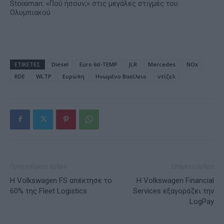
Stoiximan: «Πού ήσουν;» στις μεγάλες στιγμές του
Ολυμπιακού
ΕΤΙΚΕΤΕΣ
Diesel
Euro 6d-TEMP
JLR
Mercedes
NOx
RDE
WLTP
Ευρώπη
Ηνωμένο Βασίλειο
ντίζελ
Προηγούμενο άρθρο
Επόμενο άρθρο
Η Volkswagen FS απέκτησε το
Η Volkswagen Financial
60% της Fleet Logistics
Services εξαγοράζει την
LogPay