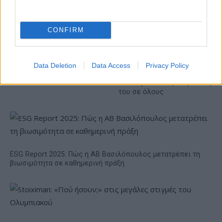
CONFIRM
VW: Η δύσκολη εξίσωση
της αναδιάρθρωσης
Alpha Bank: Για πρώτη φορά
Data Deletion
Data Access
Privacy Policy
το Αρχαίο Θέατρο
Επιδαύρου άνοιξε τις πύλες
του σε όλους
ESG Report 2025: Πώς η ΑΒ Βασιλόπουλος μετατρέπει τη
βιωσιμότητα σε καθημερινή πράξη