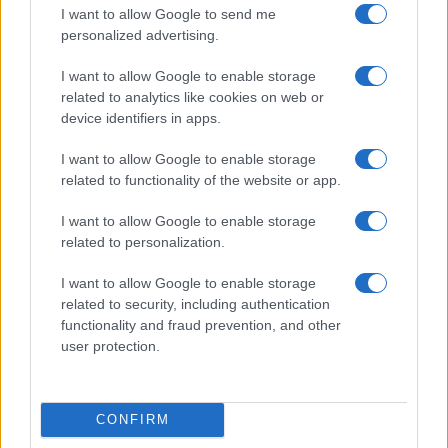
I want to allow Google to send me
personalized advertising.
Μασλαρινός: «Χάσαμε το
I want to allow Google to enable storage
μυαλό μας»
related to analytics like cookies on web or
Εθνική Νεανίδων: Με τη
device identifiers in apps.
Βουλγαρία για τις θέσεις 5-
8 του Ευρωμπάσκετ (live
I want to allow Google to enable storage
stream)
related to functionality of the website or app.
I want to allow Google to enable storage
related to personalization.
I want to allow Google to enable storage
ΕΛΣΤΑΤ: Στο 3,4% υποχώρησε ο πληθωρισμός τον Ιούλιο
related to security, including authentication
functionality and fraud prevention, and other
user protection.
CONFIRM