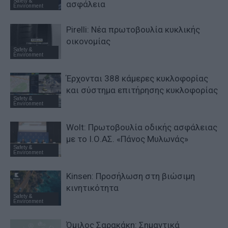
Safety &
ασφάλεια
Environment
Pirelli: Νέα πρωτοβουλία κυκλικής
οικονομίας
Safety &
Environment
Έρχονται 388 κάμερες κυκλοφορίας
και σύστημα επιτήρησης κυκλοφορίας
Safety &
Environment
Wolt: Πρωτοβουλία οδικής ασφάλειας
με το Ι.Ο.ΑΣ. «Πάνος Μυλωνάς»
Safety &
Environment
Kinsen: Προσήλωση στη βιώσιμη
κινητικότητα
Safety &
Environment
Όμιλος Σαρακάκη: Σημαντικά