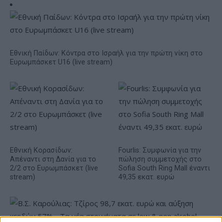
Εθνική Παίδων: Κόντρα στο Ισραήλ για την πρώτη νίκη στο
Ευρωμπάσκετ U16 (live stream)
Εθνική Κορασίδων:
Fourlis: Συμφωνία για την
Απέναντι στη Δανία για το
πώληση συμμετοχής στο
2/2 στο Ευρωμπάσκετ (live
Sofia South Ring Mall έναντι
stream)
49,35 εκατ. ευρώ