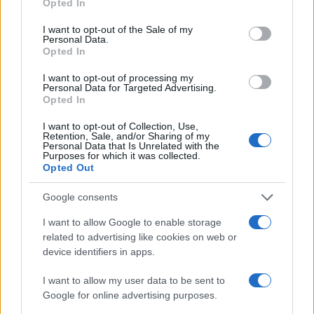
Opted In
use your data for below specified purposes in below Google
IAB Hellas: Νέα Διοικούσα Επιτροπή και νέο Διοικητικό
consent section.
I want to opt-out of the Sale of my
Συμβούλιο - Πρόεδρος ο Γαληνός Γιαγλής
Personal Data.
Opted In
I want to opt-out of processing my
Personal Data for Targeted Advertising.
Opted In
I want to opt-out of Collection, Use,
Retention, Sale, and/or Sharing of my
Η Toyota φέρνει νέα γενιά
Σε κινεζική… πολιορκία η
Personal Data that Is Unrelated with the
μπαταριών για τα υβριδικά
ευρωπαϊκή
Purposes for which it was collected.
Opted Out
της
αυτοκινητοβιομηχανία
Google consents
I want to allow Google to enable storage
related to advertising like cookies on web or
device identifiers in apps.
Νέο Audi A2 e-tron με στόχο την κορυφή της
αποδοτικότητας
I want to allow my user data to be sent to
Google for online advertising purposes.