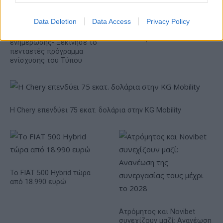
Metlen: Ρεκόρ EBITDA στο
α' εξάμηνο, στα 550 εκατ.
Data Deletion
Data Access
Privacy Policy
Χρηματοδότηση 8 εκατ.
ευρώ – Καθαρά κέρδη 313
ευρώ σε 843 μέσα
εκατ. ευρώ
ενημέρωσης- Ξεκίνησε το
πενταετές πρόγραμμα
ενίσχυσης του Τύπου
Η Chery επενδύει 75 εκατ. δολάρια στην KG Mobility
Το FIAT 500 Hybrid τώρα
από 18.990 ευρώ
Ατρόμητος και Novibet
συνεχίζουν μαζί: Ανανέωση