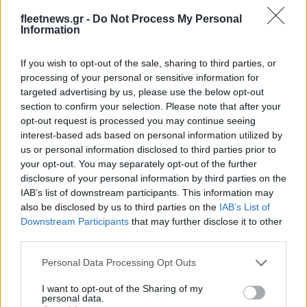
fleetnews.gr -
Do Not Process My Personal
Β.Σ. Καρούλιας: Τζίρος 98,7 εκατ. ευρώ και αύξηση κερδών
Information
57% - Τα νέα στοιχήματα σε low & non alcohol
If you wish to opt-out of the sale, sharing to third parties, or
processing of your personal or sensitive information for
targeted advertising by us, please use the below opt-out
section to confirm your selection. Please note that after your
opt-out request is processed you may continue seeing
interest-based ads based on personal information utilized by
us or personal information disclosed to third parties prior to
your opt-out. You may separately opt-out of the further
Deloitte Ελλάδος:
disclosure of your personal information by third parties on the
Χρηματοοικονομικός
IAB’s list of downstream participants. This information may
Media: Με ενίσχυση 8 εκατ.
σύμβουλος της ΔΕΗ για την
ευρώ σε 451 επιχειρήσεις
also be disclosed by us to third parties on the
IAB’s List of
είσοδο στην πολωνική
ξεκίνησε το πρόγραμμα
Downstream Participants
that may further disclose it to other
αγορά ενέργειας
στήριξης- Κάλυψη
third parties.
εισφορών ΕΔΟΕΑΠ
Please note that this website/app uses one or more Google
Personal Data Processing Opt Outs
services and may gather and store information including but
not limited to your visit or usage behaviour. You may click to
I want to opt-out of the Sharing of my
personal data.
grant or deny consent to Google and its third-party tags to