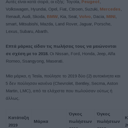
Αυτές είναι κατά σειρά, οι εξής: Toyota,
Peugeot
,
Volkswagen, Hyundai, Opel, Fiat, Citroen, Suzuki,
Mercedes
,
Renault, Audi, Skoda,
BMW
, Kia, Seat,
Volvo
, Dacia,
MINI
,
smart, Mitsubishi, Mazda, Land Rover, Jaguar, Porsche,
Lexus, Subaru, Abarth.
Επτά μάρκες είδαν τις πωλήσεις τους να μειώνονται
σε σχέση με το 2018.
Οι Nissan, Ford, Honda, Jeep, Alfa
Romeo, Ssangyong, Maserati.
Μία μάρκα, η Tesla, πούλησε το 2019 δύο (2) αυτοκίνητα και
5 δεν πούλησαν κανένα (Chevrolet, Bentley, Secma, Aston
Martin, LMC), από τα ελάχιστα που πωλούσαν ούτως ή
άλλως.
Όγκος
Όγκος
Κατάταξη
Κ
Μάρκα
πωλήσεων
πωλήσεων
2019
2