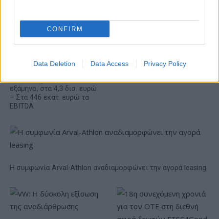
CONFIRM
ΥΠΕΘΟΟ: Νέες επενδύσεις
1 δισ. ευρώ ως το 2028 για
την Ενέργεια
Data Deletion
Data Access
Privacy Policy
Viohalco: Αυξημένος κατά
14% ο τζίρος στο α'
εξάμηνο, στα 4,3 δισ. ευρώ
– Στα 446 εκατ. ευρώ τα
EBITDA
Η συμφωνία Arval-Athlon αναδιαμορφώνει την αγορά leasing