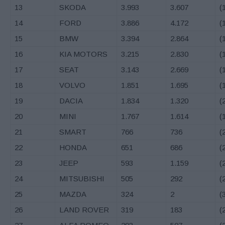
13
SKODA
3.993
3.607
(
14
FORD
3.886
4.172
(
15
BMW
3.394
2.864
(
16
KIA MOTORS
3.215
2.830
(
17
SEAT
3.143
2.669
(
18
VOLVO
1.851
1.695
(
19
DACIA
1.834
1.320
(
20
MINI
1.767
1.614
(
21
SMART
766
736
(
22
HONDA
651
686
(
23
JEEP
593
1.159
(
24
MITSUBISHI
505
292
(
25
MAZDA
324
2
(
26
LAND ROVER
319
183
(