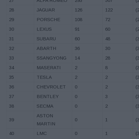
27
ALFA ROMEO
293
507
(
28
JAGUAR
126
122
(
29
PORSCHE
108
72
(
30
LEXUS
91
60
(
31
SUBARU
60
48
(
32
ABARTH
36
30
(
33
SSANGYONG
14
28
(
34
MASERATI
2
8
(
35
TESLA
2
2
(
36
CHEVROLET
0
2
(
37
BENTLEY
0
3
(
38
SECMA
0
2
(
ASTON
39
0
1
(
MARTIN
40
LMC
0
1
(