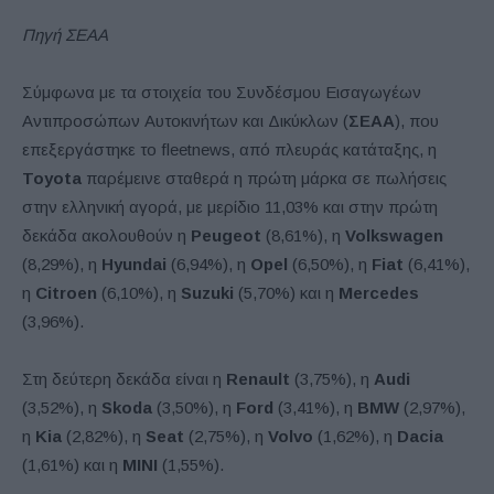
Πηγή ΣΕΑΑ
Σύμφωνα με τα στοιχεία του Συνδέσμου Εισαγωγέων
Αντιπροσώπων Αυτοκινήτων και Δικύκλων (
ΣΕΑΑ
), που
επεξεργάστηκε το fleetnews, από πλευράς κατάταξης, η
Toyota
παρέμεινε σταθερά η πρώτη μάρκα σε πωλήσεις
στην ελληνική αγορά, με μερίδιο 11,03% και στην πρώτη
δεκάδα ακολουθούν η
Peugeot
(8,61%), η
Volkswagen
(8,29%), η
Hyundai
(6,94%), η
Opel
(6,50%), η
Fiat
(6,41%),
η
Citroen
(6,10%), η
Suzuki
(5,70%) και η
Mercedes
(3,96%).
Στη δεύτερη δεκάδα είναι η
Renault
(3,75%), η
Audi
(3,52%), η
Skoda
(3,50%), η
Ford
(3,41%), η
BMW
(2,97%),
η
Kia
(2,82%), η
Seat
(2,75%), η
Volvo
(1,62%), η
Dacia
(1,61%) και η
MINI
(1,55%).