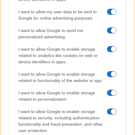
Το FIAT 500 Hybrid τώρα από 18.990 ευρώ
I want to allow my user data to be sent to
Google for online advertising purposes.
I want to allow Google to send me
personalized advertising.
I want to allow Google to enable storage
EuroLeague: Οι
ενθουσιώδεις
related to analytics like cookies on web or
Ευρωπαϊκό Κορασίδων Β'
πρωτοεμφανιζόμενοι
device identifiers in apps.
Κατηγορίας: Πρεμιέρα με
νίκη για Δανία και Ισλανδία -
Το πανόραμα
I want to allow Google to enable storage
related to functionality of the website or app.
I want to allow Google to enable storage
related to personalization.
I want to allow Google to enable storage
HELLENiQ ENERGY: Κέρδη 393 εκατ. ευρώ στο α' εξάμηνο –
Στα 734 εκατ. ευρώ τα EBITDA
related to security, including authentication
functionality and fraud prevention, and other
user protection.