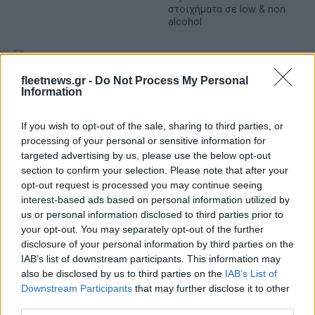
στοιχήματα σε low & non
alcohol
fleetnews.gr -
Do Not Process My Personal
Information
Metlen: Ρεκόρ EBITDA στο α' εξάμηνο, στα 550 εκατ. ευρώ –
Καθαρά κέρδη 313 εκατ. ευρώ
If you wish to opt-out of the sale, sharing to third parties, or
processing of your personal or sensitive information for
targeted advertising by us, please use the below opt-out
section to confirm your selection. Please note that after your
opt-out request is processed you may continue seeing
interest-based ads based on personal information utilized by
us or personal information disclosed to third parties prior to
your opt-out. You may separately opt-out of the further
disclosure of your personal information by third parties on the
IAB’s list of downstream participants. This information may
Χρηματοδότηση 8 εκατ.
also be disclosed by us to third parties on the
IAB’s List of
ευρώ σε 843 μέσα
Media: Με ενίσχυση 8 εκατ.
Downstream Participants
that may further disclose it to other
ενημέρωσης- Ξεκίνησε το
ευρώ σε 451 επιχειρήσεις
third parties.
πενταετές πρόγραμμα
ξεκίνησε το πρόγραμμα