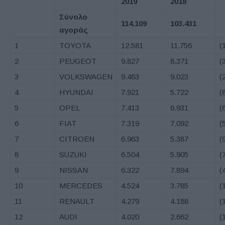
2019
2018
Σύνολο
114.109
103.431
αγοράς
1
TOYOTA
12.581
11.756
(
2
PEUGEOT
9.827
8.371
(
3
VOLKSWAGEN
9.463
9.023
(
4
HYUNDAI
7.921
5.722
(
5
OPEL
7.413
6.931
(
6
FIAT
7.319
7.092
(
7
CITROEN
6.963
5.387
(
8
SUZUKI
6.504
5.905
(
9
NISSAN
6.322
7.894
(
10
MERCEDES
4.524
3.785
(
11
RENAULT
4.279
4.188
(
12
AUDI
4.020
2.662
(