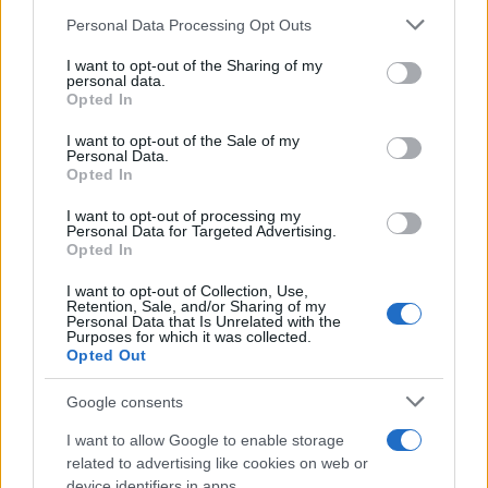
ενίσχυσης του Τύπου
στήριξης- Κάλυψη
Please note that this website/app uses one or more Google
Personal Data Processing Opt Outs
εισφορών ΕΔΟΕΑΠ
services and may gather and store information including but
not limited to your visit or usage behaviour. You may click to
I want to opt-out of the Sharing of my
personal data.
grant or deny consent to Google and its third-party tags to
Opted In
use your data for below specified purposes in below Google
consent section.
I want to opt-out of the Sale of my
Personal Data.
IAB Hellas: Νέα Διοικούσα Επιτροπή και νέο Διοικητικό
Opted In
Συμβούλιο - Πρόεδρος ο Γαληνός Γιαγλής
I want to opt-out of processing my
Personal Data for Targeted Advertising.
Opted In
I want to opt-out of Collection, Use,
Retention, Sale, and/or Sharing of my
Personal Data that Is Unrelated with the
Purposes for which it was collected.
Νέο Audi A2 e-tron με
Η Chery επενδύει 75 εκατ.
Opted Out
στόχο την κορυφή της
δολάρια στην KG Mobility
αποδοτικότητας
Google consents
I want to allow Google to enable storage
related to advertising like cookies on web or
device identifiers in apps.