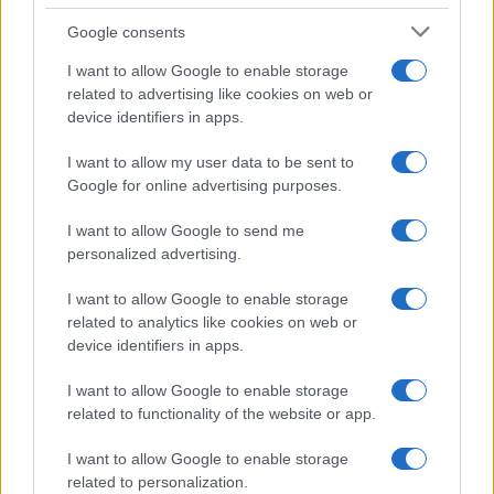
Google consents
Live στις 16:00, ο αγώνας
I want to allow Google to enable storage
της Εθνικής Νεανίδων
related to advertising like cookies on web or
Στα 15 δισ. ευρώ ο στόχος
απέναντι στην Ισλανδία
device identifiers in apps.
για νέα δάνεια το 2026 - Η
«ακτινογραφία» της
κερδοφορίας των
I want to allow my user data to be sent to
τραπεζών το α΄ εξάμηνο
Google for online advertising purposes.
I want to allow Google to send me
personalized advertising.
I want to allow Google to enable storage
Όμιλος ΔΕΗ: Νέα συμφωνία για χαρτοφυλάκιο έργων ΑΠΕ
related to analytics like cookies on web or
άνω των 2 GW σε Πολωνία και Ουγγαρία
device identifiers in apps.
I want to allow Google to enable storage
related to functionality of the website or app.
I want to allow Google to enable storage
related to personalization.