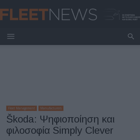
FleetNews
Fleet Management
Manufacturers
Škoda: Ψηφιοποίηση και
φιλοσοφία Simply Clever