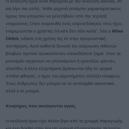
Η ανάλυση ήχου είναι παρόμοια με την ανάλυση εικόνας, αν
και λίγο πιο απλή. “Κάθε μηχανή εκπέμπει χαρακτηριστικούς
ήχους που μπορούν να μελετηθούν από την τεχνητή
νοημοσύνη. Όταν ανιχνευθεί ένας απροσδόκητος νέος ήχος,
ενημερώνεται ο χρήστης ότι κάτι δεν πάει καλά”, λέει ο
Milan
Dědek
, ειδικός στη χρήση της AI στην προγνωστική
συντήρηση. Αυτό καθιστά δυνατή την ανίχνευση πιθανών
βλαβών προτού προκαλέσουν οποιαδήποτε ζημιά: όταν τα
ρουλεμάν αρχίσουν να μπλοκάρουν ή γρανάζια, ιμάντες,
αλυσίδες ή άλλα εξαρτήματα βρίσκονται ήδη σε αρχικά
στάδια φθοράς, ο ήχος του μηχανήματος αλλάζει ελαφρώς.
Ένας άνθρωπος δεν μπορεί να το αντιληφθεί ακουστικά,
αλλά η AI μπορεί.
Κινητήρες που ακούγονται υγιείς
Η ανάλυση ήχου έχει πλέον βγει από τη γραμμή παραγωγής
και έχει βρεθεί στην πρώτη γραμμή εξυπηρέτησης πελατών.