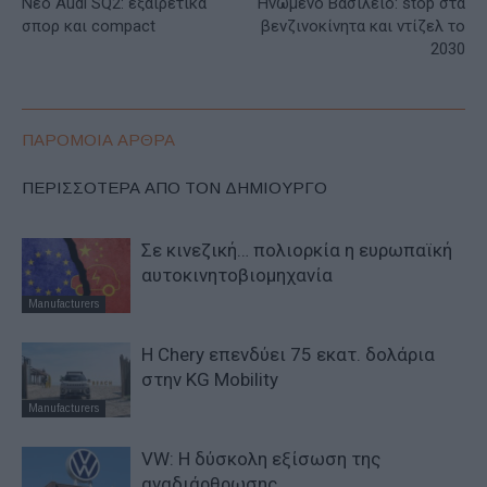
Νέο Audi SQ2: εξαιρετικά
Ηνωμένο Βασίλειο: stop στα
σπορ και compact
βενζινοκίνητα και ντίζελ το
2030
ΠΑΡΟΜΟΙΑ ΑΡΘΡΑ
ΠΕΡΙΣΣΟΤΕΡΑ ΑΠΟ ΤΟΝ ΔΗΜΙΟΥΡΓΟ
Σε κινεζική… πολιορκία η ευρωπαϊκή
αυτοκινητοβιομηχανία
Manufacturers
Η Chery επενδύει 75 εκατ. δολάρια
στην KG Mobility
Manufacturers
VW: Η δύσκολη εξίσωση της
αναδιάρθρωσης