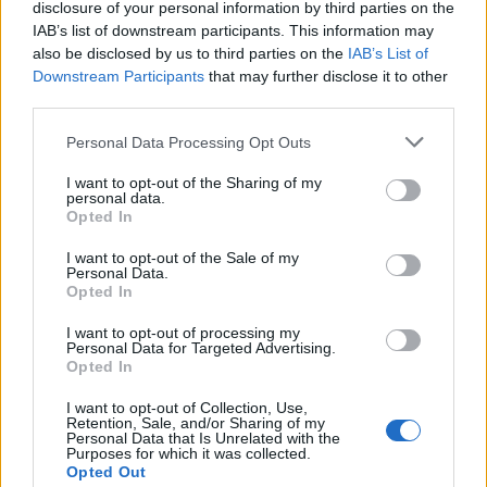
disclosure of your personal information by third parties on the
αυτόνομα κινούμενα ρομπότ OMRON χρησιμοποιούνται στο
IAB’s list of downstream participants. This information may
εργοστάσιο Vrchlabí εδώ και αρκετά χρόνια. Μαθαίνουν μια
also be disclosed by us to third parties on the
IAB’s List of
διαδρομή κατά τη διάρκεια μιας εκπαιδευτικής περιόδου και,
Downstream Participants
that may further disclose it to other
στη συνέχεια, μπορούν να αποφύγουν αυτόματα τα
third parties.
απροσδόκητα εμπόδια στη διαδρομή. Μαθαίνουν και είναι
Please note that this website/app uses one or more Google
Personal Data Processing Opt Outs
σε θέση να αλλάζουν τη διαδρομή, για να φτάσουν στον
services and may gather and store information including but
προορισμό τους το συντομότερο δυνατό.
not limited to your visit or usage behaviour. You may click to
I want to opt-out of the Sharing of my
personal data.
grant or deny consent to Google and its third-party tags to
Opted In
use your data for below specified purposes in below Google
consent section.
I want to opt-out of the Sale of my
Personal Data.
Opted In
I want to opt-out of processing my
Εθνική Παίδων: Ξέσπασε 86-63 στη Γεωργία, αλλά
Personal Data for Targeted Advertising.
αποχώρησε τραυματίας ο Σπανός
Opted In
I want to opt-out of Collection, Use,
Retention, Sale, and/or Sharing of my
Personal Data that Is Unrelated with the
Purposes for which it was collected.
Opted Out