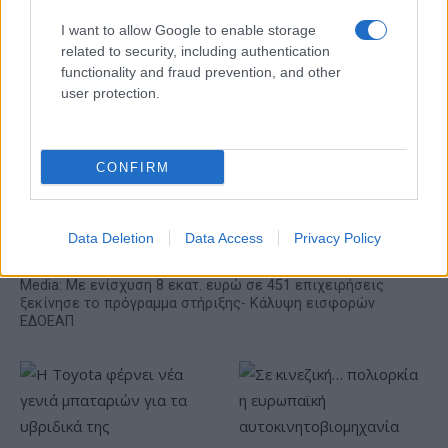
I want to allow Google to enable storage
Fourlis: Συμφωνία για την
related to security, including authentication
πώληση συμμετοχής στο
ΣΚΑΪ: Ολοκληρώθηκε η
Sofia South Ring Mall έναντι
functionality and fraud prevention, and other
θητεία του Γρηγόρη
49,35 εκατ. ευρώ
user protection.
Δημητριάδη - Ο Γιάννης
Αλαφούζος επιστρέφει στη
θέση του CEO
CONFIRM
Data Deletion
Data Access
Privacy Policy
Media: Με ενίσχυση 8 εκατ. ευρώ σε 451 επιχειρήσεις
ξεκίνησε το πρόγραμμα στήριξης- Κάλυψη εισφορών
ΕΔΟΕΑΠ