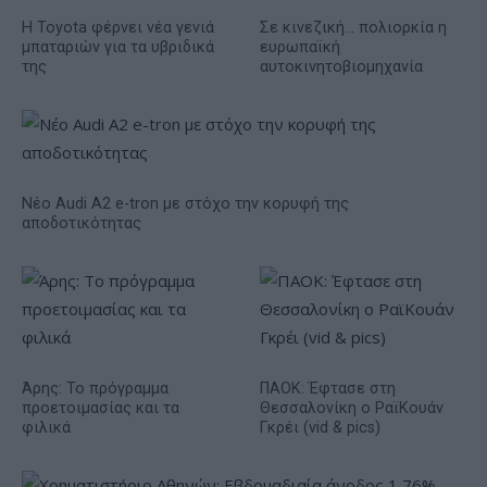
Η Toyota φέρνει νέα γενιά
Σε κινεζική… πολιορκία η
μπαταριών για τα υβριδικά
ευρωπαϊκή
της
αυτοκινητοβιομηχανία
Νέο Audi A2 e-tron με στόχο την κορυφή της
αποδοτικότητας
Άρης: Το πρόγραμμα
ΠΑΟΚ: Έφτασε στη
προετοιμασίας και τα
Θεσσαλονίκη ο ΡαϊΚουάν
φιλικά
Γκρέι (vid & pics)