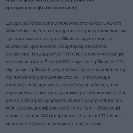
εμπορευματοκιβώτιο (container)
Σύγχρονες λύσεις χρησιμοποιούνται στο κέντρο CKD στη
Mladá Boleslav, όπου εξαρτήματα που χρησιμοποιούνται για
την κατασκευή αυτοκινήτων Škoda σε εργοστάσια του
εξωτερικού, φορτώνονται σε εμπορευματοκιβώτια
(containers). Η εφαρμογή OPTIKON, η οποία αναπτύχθηκε
από κοινού από τη Škoda AUTO Logistics, τη Škoda AUTO
DigiLab και τη Škoda IT, συμβάλλει στην αντιμετώπιση αυτής
της πρόκλησης χρησιμοποιώντας AI. Το πρόγραμμα
υπολογίζει πώς πρέπει να φορτωθούν οι παλέτες για να
αξιοποιηθεί στο μέγιστο η χωρητικότητα κάθε κοντέινερ. Και
μόνο η αύξηση της χρησιμοποιούμενης χωρητικότητας του
3
κάθε εμπορευματοκιβώτιου από 71 σε 72 m
, εξοικονομεί
ετησίως περίπου 240 εμπορευματοκιβώτια και 127 τόνους
εκπομπών CO
από τη μεταφορά τους με πλοία.
2