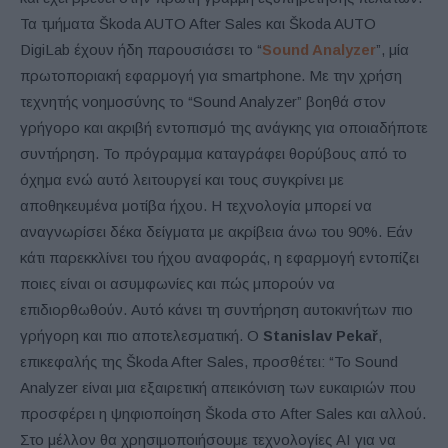
Τα τμήματα Škoda AUTO After Sales και Škoda AUTO
DigiLab έχουν ήδη παρουσιάσει το “
Sound Analyzer
”, μία
πρωτοποριακή εφαρμογή για smartphone. Με την χρήση
τεχνητής νοημοσύνης το “Sound Analyzer” βοηθά στον
γρήγορο και ακριβή εντοπισμό της ανάγκης για οποιαδήποτε
συντήρηση. Το πρόγραμμα καταγράφει θορύβους από το
όχημα ενώ αυτό λειτουργεί και τους συγκρίνει με
αποθηκευμένα μοτίβα ήχου. Η τεχνολογία μπορεί να
αναγνωρίσει δέκα δείγματα με ακρίβεια άνω του 90%. Εάν
κάτι παρεκκλίνει του ήχου αναφοράς, η εφαρμογή εντοπίζει
ποιες είναι οι ασυμφωνίες και πώς μπορούν να
επιδιορθωθούν. Αυτό κάνει τη συντήρηση αυτοκινήτων πιο
γρήγορη και πιο αποτελεσματική. Ο
Stanislav Pekař
,
επικεφαλής της Škoda After Sales, προσθέτει: “Το Sound
Analyzer είναι μια εξαιρετική απεικόνιση των ευκαιριών που
προσφέρει η ψηφιοποίηση Škoda στο After Sales και αλλού.
Στο μέλλον θα χρησιμοποιήσουμε τεχνολογίες AI για να