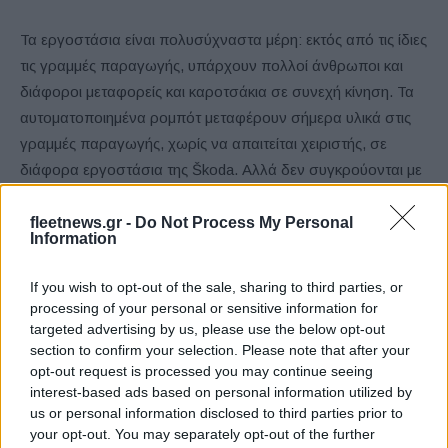
Τα εργοστάσια είναι πολυσύχναστα μέρη: εκτός από τις ίδιες
τις γραμμές παραγωγής, υπάρχουν πολλοί άνθρωποι και
διάφοροι μεταφορείς και καροτσάκια σε συνεχή κίνηση. Τα
αυτοματοποιημένα ρομπότ μεταφέρουν σήμερα υλικά στις
γραμμές παραγωγής, χωρίς να απαιτείται χειριστής, σε
διάφορα εργοστάσια της Škoda. Αλλά δεν συγκρούονται με
ανθρώπους, ούτε μεταξύ τους. Τα ρομποτικά βαγονέτα
μεταφοράς CEIT διαθέτουν ειδικό σαρωτή που τα βοηθά να
fleetnews.gr -
Do Not Process My Personal
Information
κινούνται στον χώρο με ασφάλεια. Δεν χρειάζονται
περίπλοκα συστήματα καθοδήγησης όπως στο παρελθόν.
If you wish to opt-out of the sale, sharing to third parties, or
Έχουν έναν χάρτη του χώρου μέσα στους “εγκεφάλους”
processing of your personal or sensitive information for
τους. “Τα ρομποτικά βαγονέτα μεταφοράς επικοινωνούν με
targeted advertising by us, please use the below opt-out
section to confirm your selection. Please note that after your
τα διάφορα τμήματα του εργοστασίου και προσαρμόζονται
opt-out request is processed you may continue seeing
αμέσως στην τρέχουσα κατάσταση. Φέρνουν εξαρτήματα
interest-based ads based on personal information utilized by
στη γραμμή παραγωγής ακριβώς όταν χρειάζεται”, λέει ο
us or personal information disclosed to third parties prior to
Roman Šuma
από το τμήμα Εσωτερικών Logistics. Τα
your opt-out. You may separately opt-out of the further